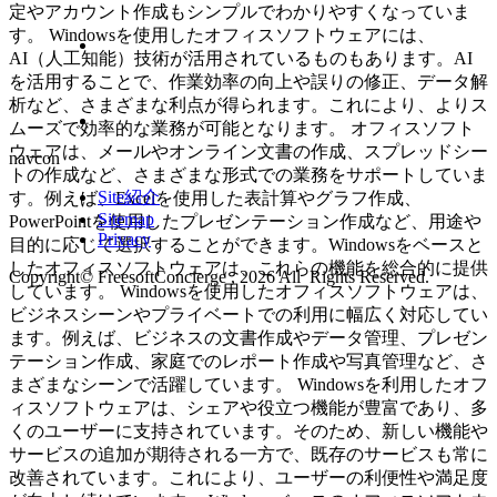
定やアカウント作成もシンプルでわかりやすくなっていま
す。 Windowsを使用したオフィスソフトウェアには、
AI（人工知能）技術が活用されているものもあります。AI
を活用することで、作業効率の向上や誤りの修正、データ解
析など、さまざまな利点が得られます。これにより、よりス
ムーズで効率的な業務が可能となります。 オフィスソフト
ウェアは、メールやオンライン文書の作成、スプレッドシー
navcon
トの作成など、さまざまな形式での業務をサポートしていま
Site紹介
す。例えば、Excelを使用した表計算やグラフ作成、
Sitemap
PowerPointを使用したプレゼンテーション作成など、用途や
Privacy
目的に応じて選択することができます。Windowsをベースと
したオフィスソフトウェアは、これらの機能を総合的に提供
Copyright© FreesoftConcierge , 2026 All Rights Reserved.
しています。 Windowsを使用したオフィスソフトウェアは、
ビジネスシーンやプライベートでの利用に幅広く対応してい
ます。例えば、ビジネスの文書作成やデータ管理、プレゼン
テーション作成、家庭でのレポート作成や写真管理など、さ
まざまなシーンで活躍しています。 Windowsを利用したオフ
ィスソフトウェアは、シェアや役立つ機能が豊富であり、多
くのユーザーに支持されています。そのため、新しい機能や
サービスの追加が期待される一方で、既存のサービスも常に
改善されています。これにより、ユーザーの利便性や満足度