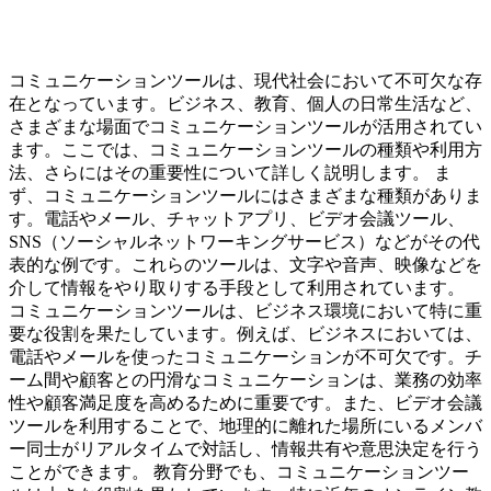
コミュニケーションツールは、現代社会において不可欠な存
在となっています。ビジネス、教育、個人の日常生活など、
さまざまな場面でコミュニケーションツールが活用されてい
ます。ここでは、コミュニケーションツールの種類や利用方
法、さらにはその重要性について詳しく説明します。 ま
ず、コミュニケーションツールにはさまざまな種類がありま
す。電話やメール、チャットアプリ、ビデオ会議ツール、
SNS（ソーシャルネットワーキングサービス）などがその代
表的な例です。これらのツールは、文字や音声、映像などを
介して情報をやり取りする手段として利用されています。
コミュニケーションツールは、ビジネス環境において特に重
要な役割を果たしています。例えば、ビジネスにおいては、
電話やメールを使ったコミュニケーションが不可欠です。チ
ーム間や顧客との円滑なコミュニケーションは、業務の効率
性や顧客満足度を高めるために重要です。また、ビデオ会議
ツールを利用することで、地理的に離れた場所にいるメンバ
ー同士がリアルタイムで対話し、情報共有や意思決定を行う
ことができます。 教育分野でも、コミュニケーションツー