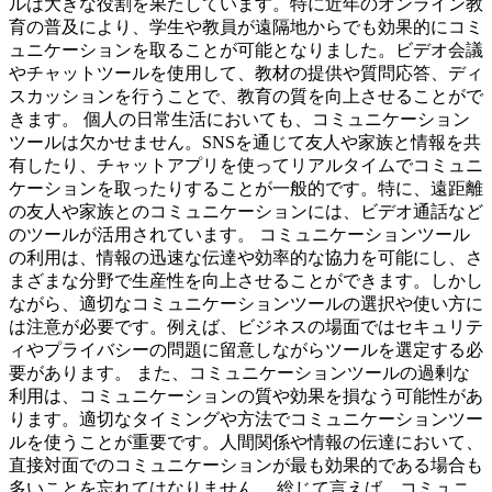
ルは大きな役割を果たしています。特に近年のオンライン教
育の普及により、学生や教員が遠隔地からでも効果的にコミ
ュニケーションを取ることが可能となりました。ビデオ会議
やチャットツールを使用して、教材の提供や質問応答、ディ
スカッションを行うことで、教育の質を向上させることがで
きます。 個人の日常生活においても、コミュニケーション
ツールは欠かせません。SNSを通じて友人や家族と情報を共
有したり、チャットアプリを使ってリアルタイムでコミュニ
ケーションを取ったりすることが一般的です。特に、遠距離
の友人や家族とのコミュニケーションには、ビデオ通話など
のツールが活用されています。 コミュニケーションツール
の利用は、情報の迅速な伝達や効率的な協力を可能にし、さ
まざまな分野で生産性を向上させることができます。しかし
ながら、適切なコミュニケーションツールの選択や使い方に
は注意が必要です。例えば、ビジネスの場面ではセキュリテ
ィやプライバシーの問題に留意しながらツールを選定する必
要があります。 また、コミュニケーションツールの過剰な
利用は、コミュニケーションの質や効果を損なう可能性があ
ります。適切なタイミングや方法でコミュニケーションツー
ルを使うことが重要です。人間関係や情報の伝達において、
直接対面でのコミュニケーションが最も効果的である場合も
多いことを忘れてはなりません。 総じて言えば、コミュニ