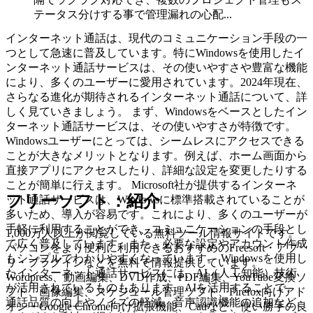
テータス分けする事で管理漏れの心配...
インターネット通話は、現代のコミュニケーション手段の一
つとして急速に普及しています。特にWindowsを使用したイ
ンターネット通話サービスは、その使いやすさや豊富な機能
により、多くのユーザーに愛用されています。2024年現在、
さらなる進化が期待されるインターネット通話について、詳
しく見ていきましょう。 まず、Windowsをベースとしたイン
ターネット通話サービスは、その使いやすさが特徴です。
Windowsユーザーにとっては、シームレスにアクセスできる
ことが大きなメリットとなります。例えば、ホーム画面から
直接アプリにアクセスしたり、詳細な設定を変更したりする
ことが簡単に行えます。 Microsoft社が提供するインターネ
フリーソフト：紹介
ット通話サービスは、Windowsに標準搭載されていることが
多いため、導入が容易です。これにより、多くのユーザーが
手軽に利用することができ、コミュニケーションの手段とし
1,000万人以上が閲覧している無料ツール情報サイトです。
て広く普及しています。また、必要な設定やアカウント作成
パソコンをより便利に利用できるおすすめのFreesoft・アプ
もシンプルでわかりやすくなっています。 Windowsを使用し
リ・プラグインなどを無料で情報提供しています。
たインターネット通話サービスには、AI（人工知能）技術
Wordpress、動画編集、DVD作成、PDF編集、YouTube変換ソ
が活用されているものもあります。AIを活用することで、
フト、画像編集、スケジュール管理ソフト、Firefox向けアド
通話品質の向上やノイズの軽減、音声認識機能の追加など、
オン・Google Chrome向け拡張機能、Cadなど、使い勝手の良