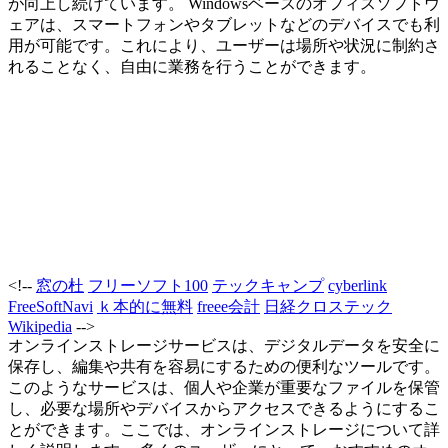
が向上し続けています。 Windowsベースのオフィスソフトウ
ェアは、スマートフォンやタブレットなどのデバイスでも利
用が可能です。これにより、ユーザーは場所や状況に制約さ
れることなく、自由に業務を行うことができます。
<!--
窓の杜
フリーソフト100
テックキャンプ
cyberlink
FreeSoftNavi
ｋ本的に無料
freee会計
日経クロステック
Wikipedia
-->
オンラインストレージサービスは、デジタルデータを安全に
保存し、編集や共有を容易にするための便利なツールです。
このようなサービスは、個人や企業が重要なファイルを保管
し、必要な場所やデバイスからアクセスできるようにするこ
とができます。ここでは、オンラインストレージについて詳