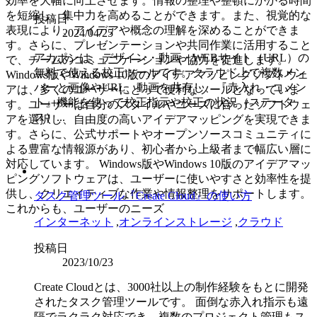
効率を大幅に向上させます。情報の整理や整頓にかかる時間
を短縮し、集中力を高めることができます。また、視覚的な
投稿日
表現により、アイデアや概念の理解を深めることができま
2024/04/25
す。さらに、プレゼンテーションや共同作業に活用すること
アカポンは、デザイン・動画・WEBサイト（URL）の
で、チームのコミュニケーションや協力を促進します。
無料で使える校正ツールです。クラウド上で複数メン
Windows版やWindows 10版のアイデアマッピングソフトウェ
バーと画像やURL、動画を共有し、『赤入れ・コメン
アは、多くのユーザーにとって便利なツールとなっていま
ト』機能を使って校正指示や校正の状況（ステータ
す。ユーザーは自分のスタイルやニーズに合ったソフトウェ
ス）...
アを選択し、自由度の高いアイデアマッピングを実現できま
す。さらに、公式サポートやオープンソースコミュニティに
よる豊富な情報源があり、初心者から上級者まで幅広い層に
対応しています。 Windows版やWindows 10版のアイデアマッ
ピングソフトウェアは、ユーザーに使いやすさと効率性を提
供し、クリエイティブな作業や情報整理をサポートします。
タスク管理ツール『Create Cloud』の使い方
これからも、ユーザーのニーズ
インターネット
,
オンラインストレージ
,
クラウド
投稿日
2023/10/23
Create Cloudとは、3000社以上の制作経験をもとに開発
されたタスク管理ツールです。 面倒な赤入れ指示も遠
隔でラクラク対応でき、複数のプロジェクト管理もス