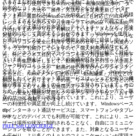
さまざまな利点が得られます。これにより、よりスムーズで
いフリーから使用できるWEBや動画・画像関連記事の「ダ
効率的なコミュニケーションが可能となります。 インター
ウンロード」方法や「操作」方法などを定期更新していま
ネット通話サービスは、メールやオンラインチャットと同様
す。また、最新OSのWindows10やMacにも対応したHDDや
に、さまざまな形式でのコミュニケーションが可能です。例
レジストリなどのシステム管理ソフトやiPhone・Android向
えば、ビデオ通話や音声通話、テキストチャットなど、用途
けのおすすめアプリなども解説しています。さらにウイルス
や目的に応じて選択することができます。Windowsを使用し
対策ソフト、スパイウェア対策ソフト、ファイアフォールな
た通話サービスは、これらの機能を総合的に提供していま
ど、パソコンを安全に利用するためのセキュリティ関連のソ
す。 Windowsをベースとしたインターネット通話サービス
フトウェアも紹介していますので、個人利用の方はもちろ
は、ビジネスシーンやプライベートでの利用に幅広く対応し
ん、特にビジネス目的でパソコンを使う方は是非、ご活用下
ています。例えば、ビジネスの会議や打ち合わせ、リモート
さい。特集記事としまして、動画制作会社とのコラボ企画と
ワーク時のコミュニケーション、家族や友人とのオンライン
して、フリーランスが「動画の使い方学びたいランキング」
交流など、さまざまなシーンで活躍しています。 Windowsを
をもとに、Adobeソフトを使用した「動画編集」方法などの
利用したインターネット通話サービスは、シェアや役立つ機
解説も行っております。その他、ワードやエクセルなどの代
能が豊富であり、多くのユーザーに支持されています。その
替ソフトとしても使える無償のオフィスソフトやネットワー
ため、新しい機能やサービスの追加が期待される一方で、既
クへの安全な接続が可能なクライアントソフトなど、おすす
存のサービスも常に改善されています。これにより、ユーザ
めFreesoftを掲載しています。
ーの利便性や満足度が向上し続けています。 Windowsベース
top
のインターネット通話サービスは、スマートフォンやタブレ
page
ットなどのデバイスでも利用が可能です。これにより、ユー
ザーは場所や状況に制約されることなく、自由にコミュニケ
FREE Soft CONCIERGE
ーションを取ることができます。また、対象となるユーザー
も広がり、より多くの人々とのコミュニケーションが実現さ