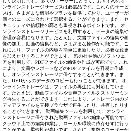
しく説明します。 多くのユーザーにとって、おすすめのオ
ンラインストレージサービスは必需品です。これらのサービ
スは、さまざまな機能やプランを提供しており、ユーザーが
個々のニーズに合わせて選択することができます。また、セ
キュリティや信頼性の高さも重視されるポイントです。 オ
ンラインストレージサービスを利用すると、データの編集や
管理が容易になります。たとえば、文書ファイルの編集や画
像の加工、動画の編集など、さまざまな操作が可能です。こ
れにより、ファイルの内容を簡単に更新したり、必要な変更
を加えたりすることができます。 窓の杜や他のソフトウェ
アを利用して、PDFファイルの編集や作成が可能です。これ
により、文書やレポートなどのPDFファイルを容易に作成
し、オンラインストレージに保存することができます。ま
た、DVDからのデータのコピーも行うことができます。 オ
ンラインストレージは、ファイルの再生にも対応していま
す。たとえば、動画ファイルや音声ファイルをストリーミン
グ再生することができます。これにより、ストレージ内のメ
ディアファイルを直接ブラウザで再生したり、共有したりす
ることができます。 動画編集ツールを利用して、オンライ
ンストレージに保存された動画ファイルの編集が可能です。
クラウド上での編集作業は、ローカル環境に依存せずに行う
ことができ、柔軟性が高いです。さらに、複数のユーザーが