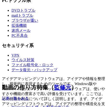
PCトラブル系
DVDトラブル
mailトラブル
ブラウザが重い
拡張機能
迷惑メール
PC不具合
セキュリティ系
VPN
ウイルス対策
ファイル暗号化・ロック
データ復元・バックアップ
アイデアマッピングソフトウェアは、アイデアや情報を整理
し、視覚的に表現するためのツールです。Windows版や
動画の作り方特集（
監修元
）
Windows 10版のアイデアマッピングソフトウェアは、使いや
すさや機能の豊富さで高い評価を受けています。ここでは、
記事一覧をみる
その特徴や利点について詳しく説明します。 まず、アイデ
アマッピングソフトウェアは、アイデアの整理や構造化を支