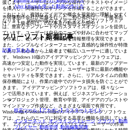
Premiere Proを使った動画の作り方
援します。ユーザーはシンプルな操作でテキストやイメージ
After Effectsを使った動画の作り方
を挿入し、関連性を示すリンクを作成することができます。
これにより、複雑なアイデアや概念を視覚的に理解しやすく
※映像制作会社が監修を行った「初心者向け」「中級者向
なります。 Windows版のアイデアマッピングソフトウェア
け」「上級者向け」の記事及び動画を公開中！
は、豊富なテンプレートやカスタマイズオプションを提供し
ています。ユーザーは自分のニーズや好みに合わせてマップ
フリーソフト新着記事
を作成し、使いやすさと効果的な情報整理を実現できます。
また、シンプルなインターフェースと直感的な操作性が特徴
記事一覧をみる
であり、初心者から上級者まで幅広いユーザーに適していま
す。 Windows 10版のアイデアマッピングソフトウェアは、
高速かつ安定した動作を実現しています。最新のアップデー
トやバージョンアップにより、ユーザーは常に最新の機能や
セキュリティを享受できます。さらに、リアルタイムの自動
保存機能により、作業の途中でのデータ損失を防ぐことがで
きます。 アイデアマッピングソフトウェアは、様々なシー
ンで活用されています。例えば、ビジネスプレゼンテーショ
ンやプロジェクト管理、教育や学習、アイデアのブレストや
マインドマップ作成など、さまざまな場面で有用です。
校正ツール【アカポン】※スタートガイド
Windows版やWindows 10版のアイデアマッピングソフトウェ
アは、これらのニーズに対応する高度な機能を提供していま
インターネット
,
オンラインストレージ
,
クラウド
,
動画
す。 アイデアマッピングソフトウェアは、ユーザーの作業
プレイヤー
,
動画管理
,
動画編集関連