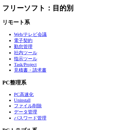
フリーソフト：目的別
リモート系
Web/テレビ会議
電子契約
勤怠管理
社内ツール
指示ツール
Task/Project
見積書・請求書
PC整理系
PC高速化
Uninstall
ファイル削除
データ管理
パスワード管理