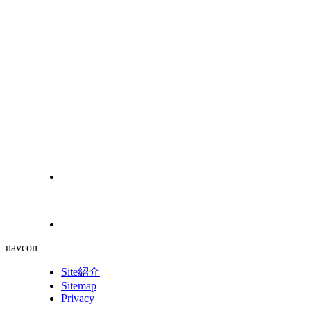
navcon
Site紹介
Sitemap
Privacy