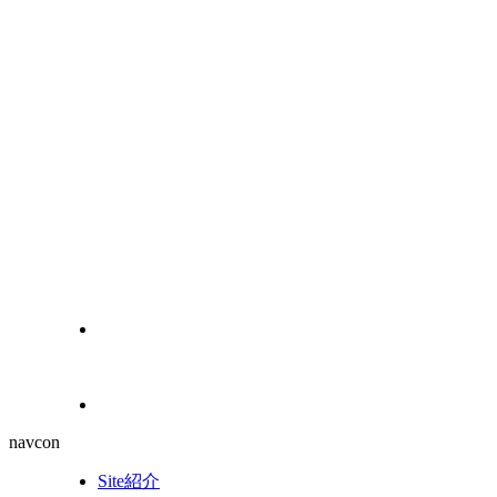
navcon
Site紹介