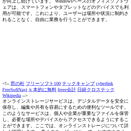
が向上し続けています。 Windowsベースのオフィスソフトウ
ェアは、スマートフォンやタブレットなどのデバイスでも利
用が可能です。これにより、ユーザーは場所や状況に制約さ
れることなく、自由に業務を行うことができます。
<!--
窓の杜
フリーソフト100
テックキャンプ
cyberlink
FreeSoftNavi
ｋ本的に無料
freee会計
日経クロステック
Wikipedia
-->
オンラインストレージサービスは、デジタルデータを安全に
保存し、編集や共有を容易にするための便利なツールです。
このようなサービスは、個人や企業が重要なファイルを保管
し、必要な場所やデバイスからアクセスできるようにするこ
とができます。ここでは、オンラインストレージについて詳