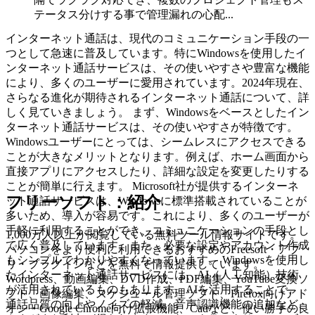
テータス分けする事で管理漏れの心配...
インターネット通話は、現代のコミュニケーション手段の一
つとして急速に普及しています。特にWindowsを使用したイ
ンターネット通話サービスは、その使いやすさや豊富な機能
により、多くのユーザーに愛用されています。2024年現在、
さらなる進化が期待されるインターネット通話について、詳
しく見ていきましょう。 まず、Windowsをベースとしたイン
ターネット通話サービスは、その使いやすさが特徴です。
Windowsユーザーにとっては、シームレスにアクセスできる
ことが大きなメリットとなります。例えば、ホーム画面から
直接アプリにアクセスしたり、詳細な設定を変更したりする
ことが簡単に行えます。 Microsoft社が提供するインターネ
フリーソフト：紹介
ット通話サービスは、Windowsに標準搭載されていることが
多いため、導入が容易です。これにより、多くのユーザーが
手軽に利用することができ、コミュニケーションの手段とし
1,000万人以上が閲覧している無料ツール情報サイトです。
て広く普及しています。また、必要な設定やアカウント作成
パソコンをより便利に利用できるおすすめのFreesoft・アプ
もシンプルでわかりやすくなっています。 Windowsを使用し
リ・プラグインなどを無料で情報提供しています。
たインターネット通話サービスには、AI（人工知能）技術
Wordpress、動画編集、DVD作成、PDF編集、YouTube変換ソ
が活用されているものもあります。AIを活用することで、
フト、画像編集、スケジュール管理ソフト、Firefox向けアド
通話品質の向上やノイズの軽減、音声認識機能の追加など、
オン・Google Chrome向け拡張機能、Cadなど、使い勝手の良