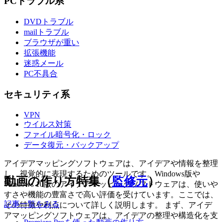
PCトラブル系
DVDトラブル
mailトラブル
ブラウザが重い
拡張機能
迷惑メール
PC不具合
セキュリティ系
VPN
ウイルス対策
ファイル暗号化・ロック
データ復元・バックアップ
アイデアマッピングソフトウェアは、アイデアや情報を整理
し、視覚的に表現するためのツールです。Windows版や
動画の作り方特集（
監修元
）
Windows 10版のアイデアマッピングソフトウェアは、使いや
すさや機能の豊富さで高い評価を受けています。ここでは、
記事一覧をみる
その特徴や利点について詳しく説明します。 まず、アイデ
アマッピングソフトウェアは、アイデアの整理や構造化を支