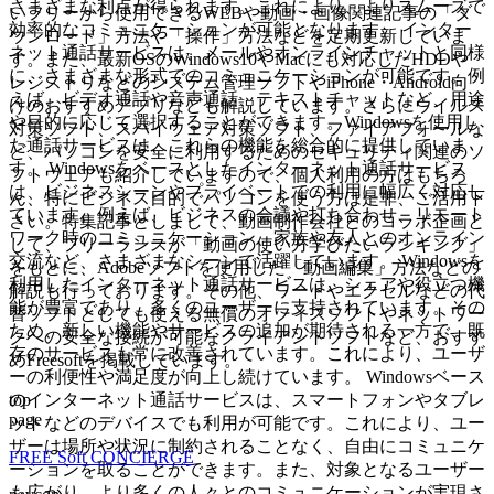
さまざまな利点が得られます。これにより、よりスムーズで
いフリーから使用できるWEBや動画・画像関連記事の「ダ
効率的なコミュニケーションが可能となります。 インター
ウンロード」方法や「操作」方法などを定期更新していま
ネット通話サービスは、メールやオンラインチャットと同様
す。また、最新OSのWindows10やMacにも対応したHDDや
に、さまざまな形式でのコミュニケーションが可能です。例
レジストリなどのシステム管理ソフトやiPhone・Android向
えば、ビデオ通話や音声通話、テキストチャットなど、用途
けのおすすめアプリなども解説しています。さらにウイルス
や目的に応じて選択することができます。Windowsを使用し
対策ソフト、スパイウェア対策ソフト、ファイアフォールな
た通話サービスは、これらの機能を総合的に提供していま
ど、パソコンを安全に利用するためのセキュリティ関連のソ
す。 Windowsをベースとしたインターネット通話サービス
フトウェアも紹介していますので、個人利用の方はもちろ
は、ビジネスシーンやプライベートでの利用に幅広く対応し
ん、特にビジネス目的でパソコンを使う方は是非、ご活用下
ています。例えば、ビジネスの会議や打ち合わせ、リモート
さい。特集記事としまして、動画制作会社とのコラボ企画と
ワーク時のコミュニケーション、家族や友人とのオンライン
して、フリーランスが「動画の使い方学びたいランキング」
交流など、さまざまなシーンで活躍しています。 Windowsを
をもとに、Adobeソフトを使用した「動画編集」方法などの
利用したインターネット通話サービスは、シェアや役立つ機
解説も行っております。その他、ワードやエクセルなどの代
能が豊富であり、多くのユーザーに支持されています。その
替ソフトとしても使える無償のオフィスソフトやネットワー
ため、新しい機能やサービスの追加が期待される一方で、既
クへの安全な接続が可能なクライアントソフトなど、おすす
存のサービスも常に改善されています。これにより、ユーザ
めFreesoftを掲載しています。
ーの利便性や満足度が向上し続けています。 Windowsベース
top
のインターネット通話サービスは、スマートフォンやタブレ
page
ットなどのデバイスでも利用が可能です。これにより、ユー
ザーは場所や状況に制約されることなく、自由にコミュニケ
FREE Soft CONCIERGE
ーションを取ることができます。また、対象となるユーザー
も広がり、より多くの人々とのコミュニケーションが実現さ