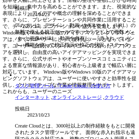
効率を大幅に向上させます。情報の整理や整頓にかかる時間
を短縮し、集中力を高めることができます。また、視覚的な
投稿日
表現により、アイデアや概念の理解を深めることができま
2024/04/25
す。さらに、プレゼンテーションや共同作業に活用すること
アカポンは、デザイン・動画・WEBサイト（URL）の
で、チームのコミュニケーションや協力を促進します。
無料で使える校正ツールです。クラウド上で複数メン
Windows版やWindows 10版のアイデアマッピングソフトウェ
バーと画像やURL、動画を共有し、『赤入れ・コメン
アは、多くのユーザーにとって便利なツールとなっていま
ト』機能を使って校正指示や校正の状況（ステータ
す。ユーザーは自分のスタイルやニーズに合ったソフトウェ
ス）...
アを選択し、自由度の高いアイデアマッピングを実現できま
す。さらに、公式サポートやオープンソースコミュニティに
よる豊富な情報源があり、初心者から上級者まで幅広い層に
対応しています。 Windows版やWindows 10版のアイデアマッ
ピングソフトウェアは、ユーザーに使いやすさと効率性を提
供し、クリエイティブな作業や情報整理をサポートします。
タスク管理ツール『Create Cloud』の使い方
これからも、ユーザーのニーズ
インターネット
,
オンラインストレージ
,
クラウド
投稿日
2023/10/23
Create Cloudとは、3000社以上の制作経験をもとに開発
されたタスク管理ツールです。 面倒な赤入れ指示も遠
隔でラクラク対応でき、複数のプロジェクト管理もス