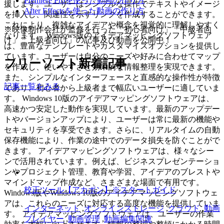
Premiere Proを使った動画の作り方
援します。ユーザーはシンプルな操作でテキストやイメージ
After Effectsを使った動画の作り方
を挿入し、関連性を示すリンクを作成することができます。
これにより、複雑なアイデアや概念を視覚的に理解しやすく
※映像制作会社が監修を行った「初心者向け」「中級者向
なります。 Windows版のアイデアマッピングソフトウェア
け」「上級者向け」の記事及び動画を公開中！
は、豊富なテンプレートやカスタマイズオプションを提供し
ています。ユーザーは自分のニーズや好みに合わせてマップ
フリーソフト新着記事
を作成し、使いやすさと効果的な情報整理を実現できます。
また、シンプルなインターフェースと直感的な操作性が特徴
記事一覧をみる
であり、初心者から上級者まで幅広いユーザーに適していま
す。 Windows 10版のアイデアマッピングソフトウェアは、
高速かつ安定した動作を実現しています。最新のアップデー
トやバージョンアップにより、ユーザーは常に最新の機能や
セキュリティを享受できます。さらに、リアルタイムの自動
保存機能により、作業の途中でのデータ損失を防ぐことがで
きます。 アイデアマッピングソフトウェアは、様々なシー
ンで活用されています。例えば、ビジネスプレゼンテーショ
ンやプロジェクト管理、教育や学習、アイデアのブレストや
マインドマップ作成など、さまざまな場面で有用です。
校正ツール【アカポン】※スタートガイド
Windows版やWindows 10版のアイデアマッピングソフトウェ
アは、これらのニーズに対応する高度な機能を提供していま
インターネット
,
オンラインストレージ
,
クラウド
,
動画
す。 アイデアマッピングソフトウェアは、ユーザーの作業
プレイヤー
,
動画管理
,
動画編集関連