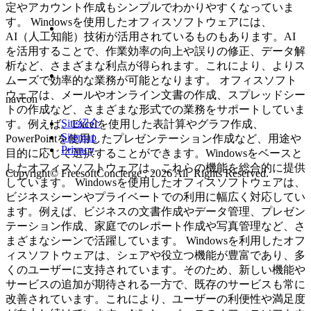
定やアカウント作成もシンプルでわかりやすくなっていま
す。 Windowsを使用したオフィスソフトウェアには、
AI（人工知能）技術が活用されているものもあります。AI
を活用することで、作業効率の向上や誤りの修正、データ解
析など、さまざまな利点が得られます。これにより、よりス
ムーズで効率的な業務が可能となります。 オフィスソフト
ウェアは、メールやオンライン文書の作成、スプレッドシー
navcon
トの作成など、さまざまな形式での業務をサポートしていま
Site紹介
す。例えば、Excelを使用した表計算やグラフ作成、
Sitemap
PowerPointを使用したプレゼンテーション作成など、用途や
Privacy
目的に応じて選択することができます。Windowsをベースと
したオフィスソフトウェアは、これらの機能を総合的に提供
Copyright© FreesoftConcierge , 2026 All Rights Reserved.
しています。 Windowsを使用したオフィスソフトウェアは、
ビジネスシーンやプライベートでの利用に幅広く対応してい
ます。例えば、ビジネスの文書作成やデータ管理、プレゼン
テーション作成、家庭でのレポート作成や写真管理など、さ
まざまなシーンで活躍しています。 Windowsを利用したオフ
ィスソフトウェアは、シェアや役立つ機能が豊富であり、多
くのユーザーに支持されています。そのため、新しい機能や
サービスの追加が期待される一方で、既存のサービスも常に
改善されています。これにより、ユーザーの利便性や満足度