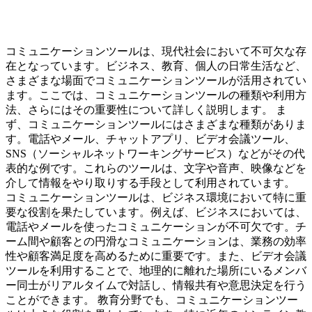
コミュニケーションツールは、現代社会において不可欠な存
在となっています。ビジネス、教育、個人の日常生活など、
さまざまな場面でコミュニケーションツールが活用されてい
ます。ここでは、コミュニケーションツールの種類や利用方
法、さらにはその重要性について詳しく説明します。 ま
ず、コミュニケーションツールにはさまざまな種類がありま
す。電話やメール、チャットアプリ、ビデオ会議ツール、
SNS（ソーシャルネットワーキングサービス）などがその代
表的な例です。これらのツールは、文字や音声、映像などを
介して情報をやり取りする手段として利用されています。
コミュニケーションツールは、ビジネス環境において特に重
要な役割を果たしています。例えば、ビジネスにおいては、
電話やメールを使ったコミュニケーションが不可欠です。チ
ーム間や顧客との円滑なコミュニケーションは、業務の効率
性や顧客満足度を高めるために重要です。また、ビデオ会議
ツールを利用することで、地理的に離れた場所にいるメンバ
ー同士がリアルタイムで対話し、情報共有や意思決定を行う
ことができます。 教育分野でも、コミュニケーションツー