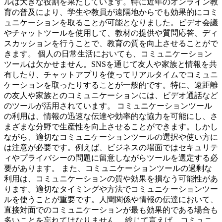
ルは大きな役割を果たしています。特に近年のオンライン教
育の普及により、学生や教員が遠隔地からでも効果的にコミ
ュニケーションを取ることが可能となりました。ビデオ会議
やチャットツールを使用して、教材の提供や質問応答、ディ
スカッションを行うことで、教育の質を向上させることがで
きます。 個人の日常生活においても、コミュニケーション
ツールは欠かせません。SNSを通じて友人や家族と情報を共
有したり、チャットアプリを使ってリアルタイムでコミュニ
ケーションを取ったりすることが一般的です。特に、遠距離
の友人や家族とのコミュニケーションには、ビデオ通話など
のツールが活用されています。 コミュニケーションツール
の利用は、情報の迅速な伝達や効率的な協力を可能にし、さ
まざまな分野で生産性を向上させることができます。しかし
ながら、適切なコミュニケーションツールの選択や使い方に
は注意が必要です。例えば、ビジネスの場面ではセキュリテ
ィやプライバシーの問題に留意しながらツールを選定する必
要があります。 また、コミュニケーションツールの過剰な
利用は、コミュニケーションの質や効果を損なう可能性があ
ります。適切なタイミングや方法でコミュニケーションツー
ルを使うことが重要です。人間関係や情報の伝達において、
直接対面でのコミュニケーションが最も効果的である場合も
多いことを忘れてはなりません。 総じて言えば、コミュニ