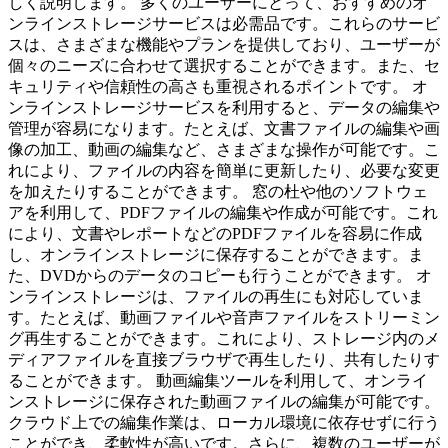
しく説明します。 多くのユーザーにとって、おすすめのオ
ンラインストレージサービスは必需品です。これらのサービ
スは、さまざまな機能やプランを提供しており、ユーザーが
個々のニーズに合わせて選択することができます。また、セ
キュリティや信頼性の高さも重視されるポイントです。 オ
ンラインストレージサービスを利用すると、データの編集や
管理が容易になります。たとえば、文書ファイルの編集や画
像の加工、動画の編集など、さまざまな操作が可能です。こ
れにより、ファイルの内容を簡単に更新したり、必要な変更
を加えたりすることができます。 窓の杜や他のソフトウェ
アを利用して、PDFファイルの編集や作成が可能です。これ
により、文書やレポートなどのPDFファイルを容易に作成
し、オンラインストレージに保存することができます。ま
た、DVDからのデータのコピーも行うことができます。 オ
ンラインストレージは、ファイルの再生にも対応していま
す。たとえば、動画ファイルや音声ファイルをストリーミン
グ再生することができます。これにより、ストレージ内のメ
ディアファイルを直接ブラウザで再生したり、共有したりす
ることができます。 動画編集ツールを利用して、オンライ
ンストレージに保存された動画ファイルの編集が可能です。
クラウド上での編集作業は、ローカル環境に依存せずに行う
ことができ、柔軟性が高いです。さらに、複数のユーザーが