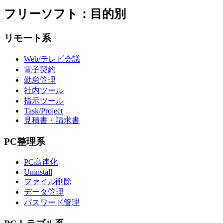
フリーソフト：目的別
リモート系
Web/テレビ会議
電子契約
勤怠管理
社内ツール
指示ツール
Task/Project
見積書・請求書
PC整理系
PC高速化
Uninstall
ファイル削除
データ管理
パスワード管理