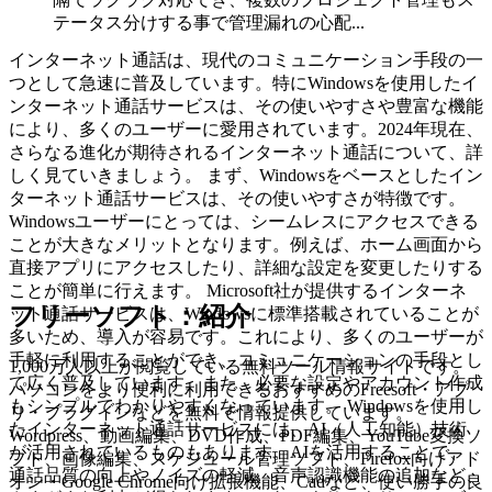
テータス分けする事で管理漏れの心配...
インターネット通話は、現代のコミュニケーション手段の一
つとして急速に普及しています。特にWindowsを使用したイ
ンターネット通話サービスは、その使いやすさや豊富な機能
により、多くのユーザーに愛用されています。2024年現在、
さらなる進化が期待されるインターネット通話について、詳
しく見ていきましょう。 まず、Windowsをベースとしたイン
ターネット通話サービスは、その使いやすさが特徴です。
Windowsユーザーにとっては、シームレスにアクセスできる
ことが大きなメリットとなります。例えば、ホーム画面から
直接アプリにアクセスしたり、詳細な設定を変更したりする
ことが簡単に行えます。 Microsoft社が提供するインターネ
フリーソフト：紹介
ット通話サービスは、Windowsに標準搭載されていることが
多いため、導入が容易です。これにより、多くのユーザーが
手軽に利用することができ、コミュニケーションの手段とし
1,000万人以上が閲覧している無料ツール情報サイトです。
て広く普及しています。また、必要な設定やアカウント作成
パソコンをより便利に利用できるおすすめのFreesoft・アプ
もシンプルでわかりやすくなっています。 Windowsを使用し
リ・プラグインなどを無料で情報提供しています。
たインターネット通話サービスには、AI（人工知能）技術
Wordpress、動画編集、DVD作成、PDF編集、YouTube変換ソ
が活用されているものもあります。AIを活用することで、
フト、画像編集、スケジュール管理ソフト、Firefox向けアド
通話品質の向上やノイズの軽減、音声認識機能の追加など、
オン・Google Chrome向け拡張機能、Cadなど、使い勝手の良