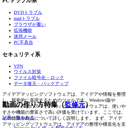
PCトラブル系
DVDトラブル
mailトラブル
ブラウザが重い
拡張機能
迷惑メール
PC不具合
セキュリティ系
VPN
ウイルス対策
ファイル暗号化・ロック
データ復元・バックアップ
アイデアマッピングソフトウェアは、アイデアや情報を整理
し、視覚的に表現するためのツールです。Windows版や
動画の作り方特集（
監修元
）
Windows 10版のアイデアマッピングソフトウェアは、使いや
すさや機能の豊富さで高い評価を受けています。ここでは、
記事一覧をみる
その特徴や利点について詳しく説明します。 まず、アイデ
アマッピングソフトウェアは、アイデアの整理や構造化を支