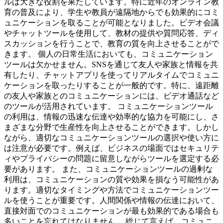
ルは大きな役割を果たしています。特に近年のオンライン教
育の普及により、学生や教員が遠隔地からでも効果的にコミ
ュニケーションを取ることが可能となりました。ビデオ会議
やチャットツールを使用して、教材の提供や質問応答、ディ
スカッションを行うことで、教育の質を向上させることがで
きます。 個人の日常生活においても、コミュニケーション
ツールは欠かせません。SNSを通じて友人や家族と情報を共
有したり、チャットアプリを使ってリアルタイムでコミュニ
ケーションを取ったりすることが一般的です。特に、遠距離
の友人や家族とのコミュニケーションには、ビデオ通話など
のツールが活用されています。 コミュニケーションツール
の利用は、情報の迅速な伝達や効率的な協力を可能にし、さ
まざまな分野で生産性を向上させることができます。しかし
ながら、適切なコミュニケーションツールの選択や使い方に
は注意が必要です。例えば、ビジネスの場面ではセキュリテ
ィやプライバシーの問題に留意しながらツールを選定する必
要があります。 また、コミュニケーションツールの過剰な
利用は、コミュニケーションの質や効果を損なう可能性があ
ります。適切なタイミングや方法でコミュニケーションツー
ルを使うことが重要です。人間関係や情報の伝達において、
直接対面でのコミュニケーションが最も効果的である場合も
多いことを忘れてはなりません。 総じて言えば、コミュニ