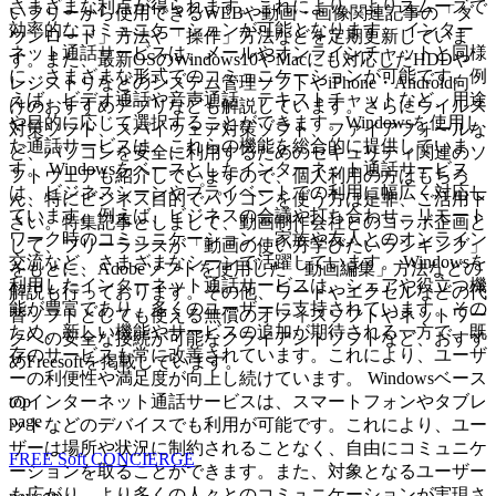
さまざまな利点が得られます。これにより、よりスムーズで
いフリーから使用できるWEBや動画・画像関連記事の「ダ
効率的なコミュニケーションが可能となります。 インター
ウンロード」方法や「操作」方法などを定期更新していま
ネット通話サービスは、メールやオンラインチャットと同様
す。また、最新OSのWindows10やMacにも対応したHDDや
に、さまざまな形式でのコミュニケーションが可能です。例
レジストリなどのシステム管理ソフトやiPhone・Android向
えば、ビデオ通話や音声通話、テキストチャットなど、用途
けのおすすめアプリなども解説しています。さらにウイルス
や目的に応じて選択することができます。Windowsを使用し
対策ソフト、スパイウェア対策ソフト、ファイアフォールな
た通話サービスは、これらの機能を総合的に提供していま
ど、パソコンを安全に利用するためのセキュリティ関連のソ
す。 Windowsをベースとしたインターネット通話サービス
フトウェアも紹介していますので、個人利用の方はもちろ
は、ビジネスシーンやプライベートでの利用に幅広く対応し
ん、特にビジネス目的でパソコンを使う方は是非、ご活用下
ています。例えば、ビジネスの会議や打ち合わせ、リモート
さい。特集記事としまして、動画制作会社とのコラボ企画と
ワーク時のコミュニケーション、家族や友人とのオンライン
して、フリーランスが「動画の使い方学びたいランキング」
交流など、さまざまなシーンで活躍しています。 Windowsを
をもとに、Adobeソフトを使用した「動画編集」方法などの
利用したインターネット通話サービスは、シェアや役立つ機
解説も行っております。その他、ワードやエクセルなどの代
能が豊富であり、多くのユーザーに支持されています。その
替ソフトとしても使える無償のオフィスソフトやネットワー
ため、新しい機能やサービスの追加が期待される一方で、既
クへの安全な接続が可能なクライアントソフトなど、おすす
存のサービスも常に改善されています。これにより、ユーザ
めFreesoftを掲載しています。
ーの利便性や満足度が向上し続けています。 Windowsベース
top
のインターネット通話サービスは、スマートフォンやタブレ
page
ットなどのデバイスでも利用が可能です。これにより、ユー
ザーは場所や状況に制約されることなく、自由にコミュニケ
FREE Soft CONCIERGE
ーションを取ることができます。また、対象となるユーザー
も広がり、より多くの人々とのコミュニケーションが実現さ