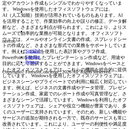
定やアカウント作成もシンプルでわかりやすくなっていま
す。 Windowsを使用したオフィスソフトウェアには、
AI（人工知能）技術が活用されているものもあります。AI
を活用することで、作業効率の向上や誤りの修正、データ解
析など、さまざまな利点が得られます。これにより、よりス
ムーズで効率的な業務が可能となります。 オフィスソフト
ウェアは、メールやオンライン文書の作成、スプレッドシー
navcon
トの作成など、さまざまな形式での業務をサポートしていま
Site紹介
す。例えば、Excelを使用した表計算やグラフ作成、
Sitemap
PowerPointを使用したプレゼンテーション作成など、用途や
Privacy
目的に応じて選択することができます。Windowsをベースと
したオフィスソフトウェアは、これらの機能を総合的に提供
Copyright© FreesoftConcierge , 2026 All Rights Reserved.
しています。 Windowsを使用したオフィスソフトウェアは、
ビジネスシーンやプライベートでの利用に幅広く対応してい
ます。例えば、ビジネスの文書作成やデータ管理、プレゼン
テーション作成、家庭でのレポート作成や写真管理など、さ
まざまなシーンで活躍しています。 Windowsを利用したオフ
ィスソフトウェアは、シェアや役立つ機能が豊富であり、多
くのユーザーに支持されています。そのため、新しい機能や
サービスの追加が期待される一方で、既存のサービスも常に
改善されています。これにより、ユーザーの利便性や満足度