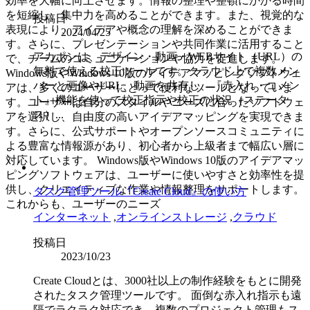
効率を大幅に向上させます。情報の整理や整頓にかかる時間
を短縮し、集中力を高めることができます。また、視覚的な
投稿日
表現により、アイデアや概念の理解を深めることができま
2024/04/25
す。さらに、プレゼンテーションや共同作業に活用すること
アカポンは、デザイン・動画・WEBサイト（URL）の
で、チームのコミュニケーションや協力を促進します。
無料で使える校正ツールです。クラウド上で複数メン
Windows版やWindows 10版のアイデアマッピングソフトウェ
バーと画像やURL、動画を共有し、『赤入れ・コメン
アは、多くのユーザーにとって便利なツールとなっていま
ト』機能を使って校正指示や校正の状況（ステータ
す。ユーザーは自分のスタイルやニーズに合ったソフトウェ
ス）...
アを選択し、自由度の高いアイデアマッピングを実現できま
す。さらに、公式サポートやオープンソースコミュニティに
よる豊富な情報源があり、初心者から上級者まで幅広い層に
対応しています。 Windows版やWindows 10版のアイデアマッ
ピングソフトウェアは、ユーザーに使いやすさと効率性を提
供し、クリエイティブな作業や情報整理をサポートします。
タスク管理ツール『Create Cloud』の使い方
これからも、ユーザーのニーズ
インターネット
,
オンラインストレージ
,
クラウド
投稿日
2023/10/23
Create Cloudとは、3000社以上の制作経験をもとに開発
されたタスク管理ツールです。 面倒な赤入れ指示も遠
隔でラクラク対応でき、複数のプロジェクト管理もス