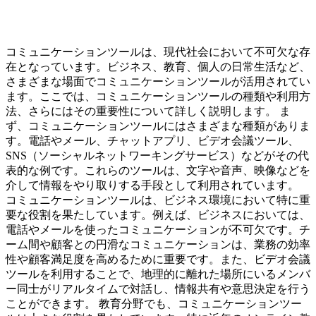
コミュニケーションツールは、現代社会において不可欠な存
在となっています。ビジネス、教育、個人の日常生活など、
さまざまな場面でコミュニケーションツールが活用されてい
ます。ここでは、コミュニケーションツールの種類や利用方
法、さらにはその重要性について詳しく説明します。 ま
ず、コミュニケーションツールにはさまざまな種類がありま
す。電話やメール、チャットアプリ、ビデオ会議ツール、
SNS（ソーシャルネットワーキングサービス）などがその代
表的な例です。これらのツールは、文字や音声、映像などを
介して情報をやり取りする手段として利用されています。
コミュニケーションツールは、ビジネス環境において特に重
要な役割を果たしています。例えば、ビジネスにおいては、
電話やメールを使ったコミュニケーションが不可欠です。チ
ーム間や顧客との円滑なコミュニケーションは、業務の効率
性や顧客満足度を高めるために重要です。また、ビデオ会議
ツールを利用することで、地理的に離れた場所にいるメンバ
ー同士がリアルタイムで対話し、情報共有や意思決定を行う
ことができます。 教育分野でも、コミュニケーションツー