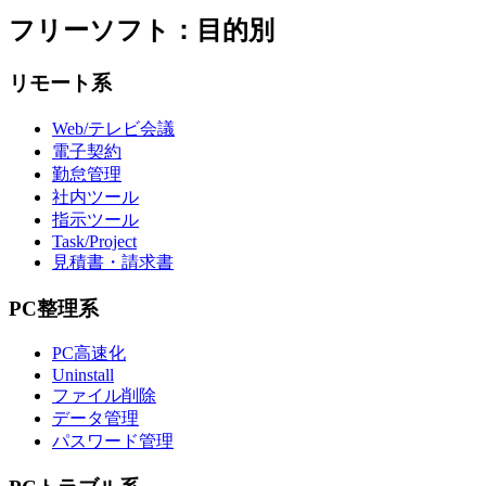
フリーソフト：目的別
リモート系
Web/テレビ会議
電子契約
勤怠管理
社内ツール
指示ツール
Task/Project
見積書・請求書
PC整理系
PC高速化
Uninstall
ファイル削除
データ管理
パスワード管理