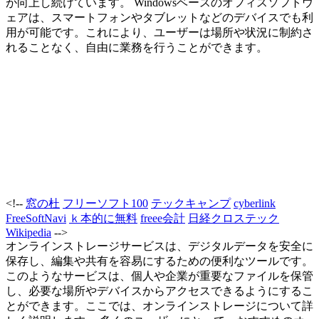
が向上し続けています。 Windowsベースのオフィスソフトウ
ェアは、スマートフォンやタブレットなどのデバイスでも利
用が可能です。これにより、ユーザーは場所や状況に制約さ
れることなく、自由に業務を行うことができます。
<!--
窓の杜
フリーソフト100
テックキャンプ
cyberlink
FreeSoftNavi
ｋ本的に無料
freee会計
日経クロステック
Wikipedia
-->
オンラインストレージサービスは、デジタルデータを安全に
保存し、編集や共有を容易にするための便利なツールです。
このようなサービスは、個人や企業が重要なファイルを保管
し、必要な場所やデバイスからアクセスできるようにするこ
とができます。ここでは、オンラインストレージについて詳