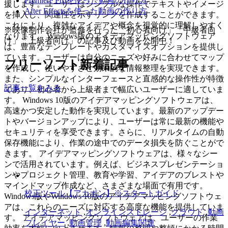
Premiere Proを使った動画の作り方
援します。ユーザーはシンプルな操作でテキストやイメージ
After Effectsを使った動画の作り方
を挿入し、関連性を示すリンクを作成することができます。
これにより、複雑なアイデアや概念を視覚的に理解しやすく
※映像制作会社が監修を行った「初心者向け」「中級者向
なります。 Windows版のアイデアマッピングソフトウェア
け」「上級者向け」の記事及び動画を公開中！
は、豊富なテンプレートやカスタマイズオプションを提供し
ています。ユーザーは自分のニーズや好みに合わせてマップ
フリーソフト新着記事
を作成し、使いやすさと効果的な情報整理を実現できます。
また、シンプルなインターフェースと直感的な操作性が特徴
記事一覧をみる
であり、初心者から上級者まで幅広いユーザーに適していま
す。 Windows 10版のアイデアマッピングソフトウェアは、
高速かつ安定した動作を実現しています。最新のアップデー
トやバージョンアップにより、ユーザーは常に最新の機能や
セキュリティを享受できます。さらに、リアルタイムの自動
保存機能により、作業の途中でのデータ損失を防ぐことがで
きます。 アイデアマッピングソフトウェアは、様々なシー
ンで活用されています。例えば、ビジネスプレゼンテーショ
ンやプロジェクト管理、教育や学習、アイデアのブレストや
マインドマップ作成など、さまざまな場面で有用です。
校正ツール【アカポン】※スタートガイド
Windows版やWindows 10版のアイデアマッピングソフトウェ
アは、これらのニーズに対応する高度な機能を提供していま
インターネット
,
オンラインストレージ
,
クラウド
,
動画
す。 アイデアマッピングソフトウェアは、ユーザーの作業
プレイヤー
,
動画管理
,
動画編集関連