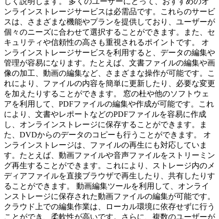
しく説明します。 多くのユーザーにとって、おすすめのオ
ンラインストレージサービスは必需品です。これらのサービ
スは、さまざまな機能やプランを提供しており、ユーザーが
個々のニーズに合わせて選択することができます。また、セ
キュリティや信頼性の高さも重視されるポイントです。 オ
ンラインストレージサービスを利用すると、データの編集や
管理が容易になります。たとえば、文書ファイルの編集や画
像の加工、動画の編集など、さまざまな操作が可能です。こ
れにより、ファイルの内容を簡単に更新したり、必要な変更
を加えたりすることができます。 窓の杜や他のソフトウェ
アを利用して、PDFファイルの編集や作成が可能です。これ
により、文書やレポートなどのPDFファイルを容易に作成
し、オンラインストレージに保存することができます。ま
た、DVDからのデータのコピーも行うことができます。 オ
ンラインストレージは、ファイルの再生にも対応していま
す。たとえば、動画ファイルや音声ファイルをストリーミン
グ再生することができます。これにより、ストレージ内のメ
ディアファイルを直接ブラウザで再生したり、共有したりす
ることができます。 動画編集ツールを利用して、オンライ
ンストレージに保存された動画ファイルの編集が可能です。
クラウド上での編集作業は、ローカル環境に依存せずに行う
ことができ、柔軟性が高いです。さらに、複数のユーザーが