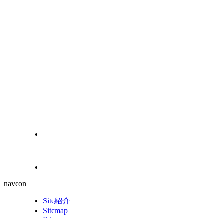
navcon
Site紹介
Sitemap