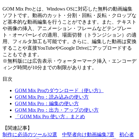
GOM Mix Proとは、Windows OSに対応した無料の動画編集
ソフトです。動画のカット・分割・回転・反転・クロップな
ど基本的な動画編集を行うことができます。また、テキスト
や画像の挿入、アニメーション・フレームなどテンプレー
ト・オーバーレイの適用、場面切替（トランジション）の適
用、フィルタ加工も可能です。さらに、編集した動画は変換
することや直接YouTubeやGoogle Driveにアップロードする
こともできます。
※無料版には広告表示・ウォーターマーク挿入・エンコーデ
ィング時間が10分までの制限があります。
目次
GOM Mix Proのダウンロード（使い方）
GOM Mix Pro：読み込みの使い方
GOM Mix Pro：編集の使い方
GOM Mix Pro：出力・アップの使い方
「GOM Mix Pro 使い方」まとめ
【関連記事】
制作に必須のツール32選
中堅者向け動画編集7選
初心者