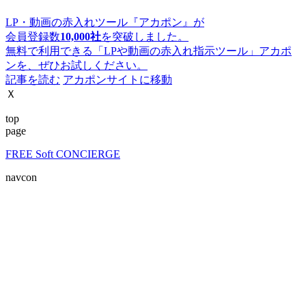
LP・動画の赤入れツール『アカポン』が
会員登録数
10,000社
を突破しました。
無料で利用できる「LPや動画の赤入れ指示ツール」アカポ
ンを、ぜひお試しください。
記事を読む
アカポンサイトに移動
Ｘ
top
page
FREE Soft CONCIERGE
navcon