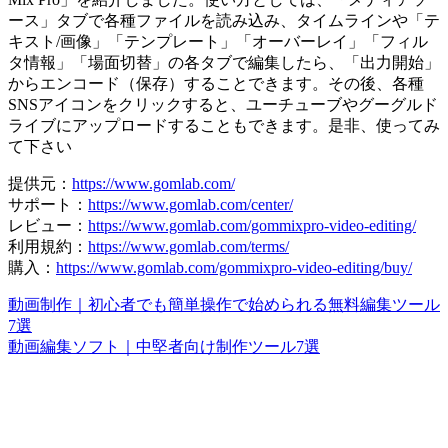
ース」タブで各種ファイルを読み込み、タイムラインや「テ
キスト/画像」「テンプレート」「オーバーレイ」「フィル
タ情報」「場面切替」の各タブで編集したら、「出力開始」
からエンコード（保存）することできます。その後、各種
SNSアイコンをクリックすると、ユーチューブやグーグルド
ライブにアップロードすることもできます。是非、使ってみ
て下さい
提供元：
https://www.gomlab.com/
サポート：
https://www.gomlab.com/center/
レビュー：
https://www.gomlab.com/gommixpro-video-editing/
利用規約：
https://www.gomlab.com/terms/
購入：
https://www.gomlab.com/gommixpro-video-editing/buy/
動画制作｜初心者でも簡単操作で始められる無料編集ツール
7選
動画編集ソフト｜中堅者向け制作ツール7選