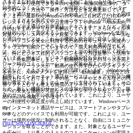
さまざまな利点が得られます。これにより、よりスムーズで
いフリーから使用できるWEBや動画・画像関連記事の「ダ
効率的なコミュニケーションが可能となります。 インター
ウンロード」方法や「操作」方法などを定期更新していま
ネット通話サービスは、メールやオンラインチャットと同様
す。また、最新OSのWindows10やMacにも対応したHDDや
に、さまざまな形式でのコミュニケーションが可能です。例
レジストリなどのシステム管理ソフトやiPhone・Android向
えば、ビデオ通話や音声通話、テキストチャットなど、用途
けのおすすめアプリなども解説しています。さらにウイルス
や目的に応じて選択することができます。Windowsを使用し
対策ソフト、スパイウェア対策ソフト、ファイアフォールな
た通話サービスは、これらの機能を総合的に提供していま
ど、パソコンを安全に利用するためのセキュリティ関連のソ
す。 Windowsをベースとしたインターネット通話サービス
フトウェアも紹介していますので、個人利用の方はもちろ
は、ビジネスシーンやプライベートでの利用に幅広く対応し
ん、特にビジネス目的でパソコンを使う方は是非、ご活用下
ています。例えば、ビジネスの会議や打ち合わせ、リモート
さい。特集記事としまして、動画制作会社とのコラボ企画と
ワーク時のコミュニケーション、家族や友人とのオンライン
して、フリーランスが「動画の使い方学びたいランキング」
交流など、さまざまなシーンで活躍しています。 Windowsを
をもとに、Adobeソフトを使用した「動画編集」方法などの
利用したインターネット通話サービスは、シェアや役立つ機
解説も行っております。その他、ワードやエクセルなどの代
能が豊富であり、多くのユーザーに支持されています。その
替ソフトとしても使える無償のオフィスソフトやネットワー
ため、新しい機能やサービスの追加が期待される一方で、既
クへの安全な接続が可能なクライアントソフトなど、おすす
存のサービスも常に改善されています。これにより、ユーザ
めFreesoftを掲載しています。
ーの利便性や満足度が向上し続けています。 Windowsベース
top
のインターネット通話サービスは、スマートフォンやタブレ
page
ットなどのデバイスでも利用が可能です。これにより、ユー
ザーは場所や状況に制約されることなく、自由にコミュニケ
FREE Soft CONCIERGE
ーションを取ることができます。また、対象となるユーザー
も広がり、より多くの人々とのコミュニケーションが実現さ