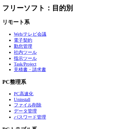
フリーソフト：目的別
リモート系
Web/テレビ会議
電子契約
勤怠管理
社内ツール
指示ツール
Task/Project
見積書・請求書
PC整理系
PC高速化
Uninstall
ファイル削除
データ管理
パスワード管理