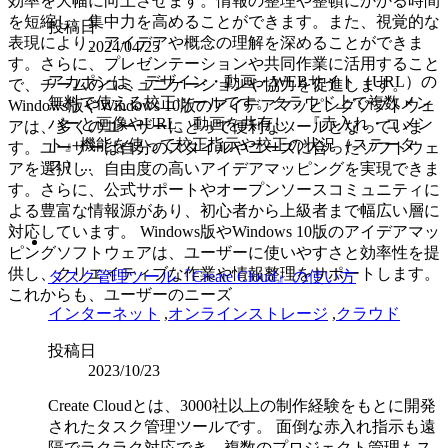
効率を大幅に向上させます。情報の整理や整頓にかかる時間
を短縮し、集中力を高めることができます。また、視覚的な
投稿日
表現により、アイデアや概念の理解を深めることができま
2024/04/25
す。さらに、プレゼンテーションや共同作業に活用すること
アカポンは、デザイン・動画・WEBサイト（URL）の
で、チームのコミュニケーションや協力を促進します。
無料で使える校正ツールです。クラウド上で複数メン
Windows版やWindows 10版のアイデアマッピングソフトウェ
バーと画像やURL、動画を共有し、『赤入れ・コメン
アは、多くのユーザーにとって便利なツールとなっていま
ト』機能を使って校正指示や校正の状況（ステータ
す。ユーザーは自分のスタイルやニーズに合ったソフトウェ
ス）...
アを選択し、自由度の高いアイデアマッピングを実現できま
す。さらに、公式サポートやオープンソースコミュニティに
よる豊富な情報源があり、初心者から上級者まで幅広い層に
対応しています。 Windows版やWindows 10版のアイデアマッ
ピングソフトウェアは、ユーザーに使いやすさと効率性を提
供し、クリエイティブな作業や情報整理をサポートします。
タスク管理ツール『Create Cloud』の使い方
これからも、ユーザーのニーズ
インターネット
,
オンラインストレージ
,
クラウド
投稿日
2023/10/23
Create Cloudとは、3000社以上の制作経験をもとに開発
されたタスク管理ツールです。 面倒な赤入れ指示も遠
隔でラクラク対応でき、複数のプロジェクト管理もス