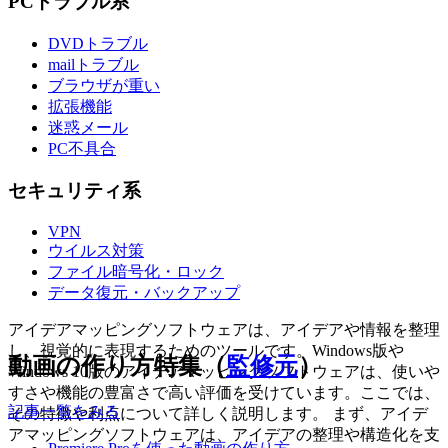
PCトラブル系
DVDトラブル
mailトラブル
ブラウザが重い
拡張機能
迷惑メール
PC不具合
セキュリティ系
VPN
ウイルス対策
ファイル暗号化・ロック
データ復元・バックアップ
アイデアマッピングソフトウェアは、アイデアや情報を整理
し、視覚的に表現するためのツールです。Windows版や
動画の作り方特集（
監修元
）
Windows 10版のアイデアマッピングソフトウェアは、使いや
すさや機能の豊富さで高い評価を受けています。ここでは、
記事一覧をみる
その特徴や利点について詳しく説明します。 まず、アイデ
アマッピングソフトウェアは、アイデアの整理や構造化を支