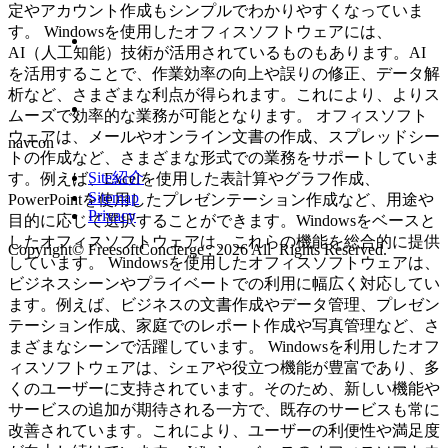
定やアカウント作成もシンプルでわかりやすくなっていま
す。 Windowsを使用したオフィスソフトウェアには、
AI（人工知能）技術が活用されているものもあります。AI
を活用することで、作業効率の向上や誤りの修正、データ解
析など、さまざまな利点が得られます。これにより、よりス
ムーズで効率的な業務が可能となります。 オフィスソフト
ウェアは、メールやオンライン文書の作成、スプレッドシー
navcon
トの作成など、さまざまな形式での業務をサポートしていま
Site紹介
す。例えば、Excelを使用した表計算やグラフ作成、
Sitemap
PowerPointを使用したプレゼンテーション作成など、用途や
Privacy
目的に応じて選択することができます。Windowsをベースと
したオフィスソフトウェアは、これらの機能を総合的に提供
Copyright© FreesoftConcierge , 2026 All Rights Reserved.
しています。 Windowsを使用したオフィスソフトウェアは、
ビジネスシーンやプライベートでの利用に幅広く対応してい
ます。例えば、ビジネスの文書作成やデータ管理、プレゼン
テーション作成、家庭でのレポート作成や写真管理など、さ
まざまなシーンで活躍しています。 Windowsを利用したオフ
ィスソフトウェアは、シェアや役立つ機能が豊富であり、多
くのユーザーに支持されています。そのため、新しい機能や
サービスの追加が期待される一方で、既存のサービスも常に
改善されています。これにより、ユーザーの利便性や満足度