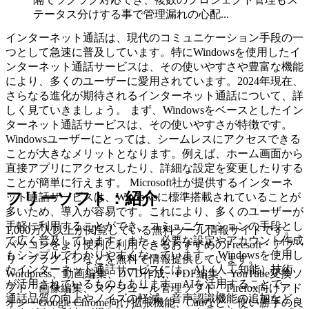
テータス分けする事で管理漏れの心配...
インターネット通話は、現代のコミュニケーション手段の一
つとして急速に普及しています。特にWindowsを使用したイ
ンターネット通話サービスは、その使いやすさや豊富な機能
により、多くのユーザーに愛用されています。2024年現在、
さらなる進化が期待されるインターネット通話について、詳
しく見ていきましょう。 まず、Windowsをベースとしたイン
ターネット通話サービスは、その使いやすさが特徴です。
Windowsユーザーにとっては、シームレスにアクセスできる
ことが大きなメリットとなります。例えば、ホーム画面から
直接アプリにアクセスしたり、詳細な設定を変更したりする
ことが簡単に行えます。 Microsoft社が提供するインターネ
フリーソフト：紹介
ット通話サービスは、Windowsに標準搭載されていることが
多いため、導入が容易です。これにより、多くのユーザーが
手軽に利用することができ、コミュニケーションの手段とし
1,000万人以上が閲覧している無料ツール情報サイトです。
て広く普及しています。また、必要な設定やアカウント作成
パソコンをより便利に利用できるおすすめのFreesoft・アプ
もシンプルでわかりやすくなっています。 Windowsを使用し
リ・プラグインなどを無料で情報提供しています。
たインターネット通話サービスには、AI（人工知能）技術
Wordpress、動画編集、DVD作成、PDF編集、YouTube変換ソ
が活用されているものもあります。AIを活用することで、
フト、画像編集、スケジュール管理ソフト、Firefox向けアド
通話品質の向上やノイズの軽減、音声認識機能の追加など、
オン・Google Chrome向け拡張機能、Cadなど、使い勝手の良