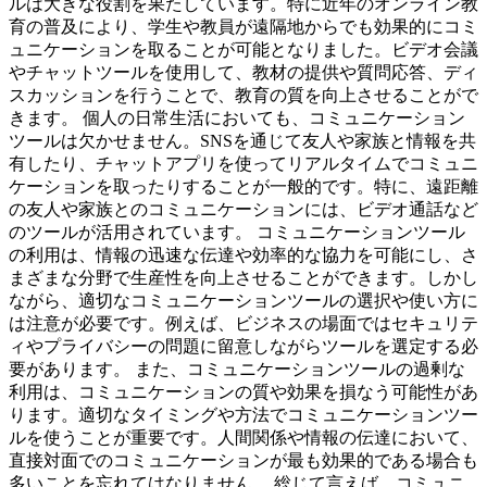
ルは大きな役割を果たしています。特に近年のオンライン教
育の普及により、学生や教員が遠隔地からでも効果的にコミ
ュニケーションを取ることが可能となりました。ビデオ会議
やチャットツールを使用して、教材の提供や質問応答、ディ
スカッションを行うことで、教育の質を向上させることがで
きます。 個人の日常生活においても、コミュニケーション
ツールは欠かせません。SNSを通じて友人や家族と情報を共
有したり、チャットアプリを使ってリアルタイムでコミュニ
ケーションを取ったりすることが一般的です。特に、遠距離
の友人や家族とのコミュニケーションには、ビデオ通話など
のツールが活用されています。 コミュニケーションツール
の利用は、情報の迅速な伝達や効率的な協力を可能にし、さ
まざまな分野で生産性を向上させることができます。しかし
ながら、適切なコミュニケーションツールの選択や使い方に
は注意が必要です。例えば、ビジネスの場面ではセキュリテ
ィやプライバシーの問題に留意しながらツールを選定する必
要があります。 また、コミュニケーションツールの過剰な
利用は、コミュニケーションの質や効果を損なう可能性があ
ります。適切なタイミングや方法でコミュニケーションツー
ルを使うことが重要です。人間関係や情報の伝達において、
直接対面でのコミュニケーションが最も効果的である場合も
多いことを忘れてはなりません。 総じて言えば、コミュニ