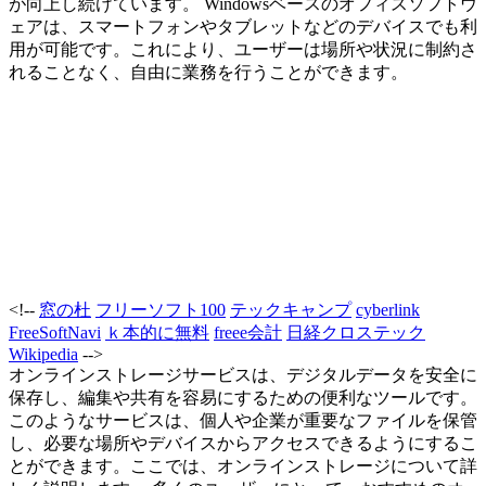
が向上し続けています。 Windowsベースのオフィスソフトウ
ェアは、スマートフォンやタブレットなどのデバイスでも利
用が可能です。これにより、ユーザーは場所や状況に制約さ
れることなく、自由に業務を行うことができます。
<!--
窓の杜
フリーソフト100
テックキャンプ
cyberlink
FreeSoftNavi
ｋ本的に無料
freee会計
日経クロステック
Wikipedia
-->
オンラインストレージサービスは、デジタルデータを安全に
保存し、編集や共有を容易にするための便利なツールです。
このようなサービスは、個人や企業が重要なファイルを保管
し、必要な場所やデバイスからアクセスできるようにするこ
とができます。ここでは、オンラインストレージについて詳