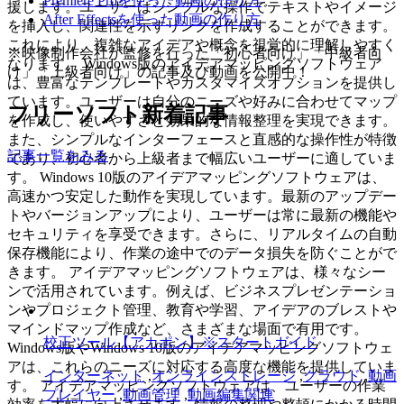
Premiere Proを使った動画の作り方
援します。ユーザーはシンプルな操作でテキストやイメージ
After Effectsを使った動画の作り方
を挿入し、関連性を示すリンクを作成することができます。
これにより、複雑なアイデアや概念を視覚的に理解しやすく
※映像制作会社が監修を行った「初心者向け」「中級者向
なります。 Windows版のアイデアマッピングソフトウェア
け」「上級者向け」の記事及び動画を公開中！
は、豊富なテンプレートやカスタマイズオプションを提供し
ています。ユーザーは自分のニーズや好みに合わせてマップ
フリーソフト新着記事
を作成し、使いやすさと効果的な情報整理を実現できます。
また、シンプルなインターフェースと直感的な操作性が特徴
記事一覧をみる
であり、初心者から上級者まで幅広いユーザーに適していま
す。 Windows 10版のアイデアマッピングソフトウェアは、
高速かつ安定した動作を実現しています。最新のアップデー
トやバージョンアップにより、ユーザーは常に最新の機能や
セキュリティを享受できます。さらに、リアルタイムの自動
保存機能により、作業の途中でのデータ損失を防ぐことがで
きます。 アイデアマッピングソフトウェアは、様々なシー
ンで活用されています。例えば、ビジネスプレゼンテーショ
ンやプロジェクト管理、教育や学習、アイデアのブレストや
マインドマップ作成など、さまざまな場面で有用です。
校正ツール【アカポン】※スタートガイド
Windows版やWindows 10版のアイデアマッピングソフトウェ
アは、これらのニーズに対応する高度な機能を提供していま
インターネット
,
オンラインストレージ
,
クラウド
,
動画
す。 アイデアマッピングソフトウェアは、ユーザーの作業
プレイヤー
,
動画管理
,
動画編集関連