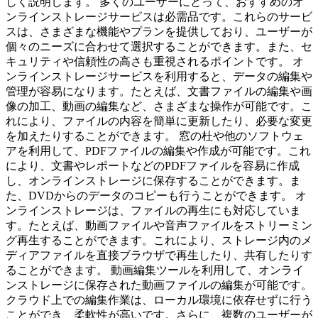
しく説明します。 多くのユーザーにとって、おすすめのオ
ンラインストレージサービスは必需品です。これらのサービ
スは、さまざまな機能やプランを提供しており、ユーザーが
個々のニーズに合わせて選択することができます。また、セ
キュリティや信頼性の高さも重視されるポイントです。 オ
ンラインストレージサービスを利用すると、データの編集や
管理が容易になります。たとえば、文書ファイルの編集や画
像の加工、動画の編集など、さまざまな操作が可能です。こ
れにより、ファイルの内容を簡単に更新したり、必要な変更
を加えたりすることができます。 窓の杜や他のソフトウェ
アを利用して、PDFファイルの編集や作成が可能です。これ
により、文書やレポートなどのPDFファイルを容易に作成
し、オンラインストレージに保存することができます。ま
た、DVDからのデータのコピーも行うことができます。 オ
ンラインストレージは、ファイルの再生にも対応していま
す。たとえば、動画ファイルや音声ファイルをストリーミン
グ再生することができます。これにより、ストレージ内のメ
ディアファイルを直接ブラウザで再生したり、共有したりす
ることができます。 動画編集ツールを利用して、オンライ
ンストレージに保存された動画ファイルの編集が可能です。
クラウド上での編集作業は、ローカル環境に依存せずに行う
ことができ、柔軟性が高いです。さらに、複数のユーザーが