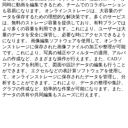
同時に動画を編集できるため、チームでのコラボレーション
も容易になります。 オンラインストレージは、大容量のデ
ータを保存するための理想的な解決策です。多くのサービス
は、無料のストレージ容量を提供しており、有料プランでは
より多くの容量を利用できます。これにより、ユーザーは大
量のデータを安全に保管し、必要な時にアクセスできるよう
になります。 画像編集ソフトウェアを使用して、オンライ
ンストレージに保存された画像ファイルの加工や整理が可能
です。これにより、写真の補正やフィルターの適用、アルバ
ムの作成など、さまざまな操作が行えます。また、CADソ
フトウェアを利用して、図面や設計データの編集も行うこと
ができます。 エクセルなどの表計算ソフトウェアを使用し
て、オンラインストレージに保存されたデータを管理し、分
析することができます。これにより、データの整理や集計、
グラフの作成など、効率的な作業が可能になります。また、
データの共有や共同編集もスムーズに行えます。