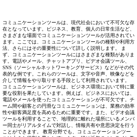
コミュニケーションツールは、現代社会において不可欠な存
在となっています。ビジネス、教育、個人の日常生活など、
さまざまな場面でコミュニケーションツールが活用されてい
ます。ここでは、コミュニケーションツールの種類や利用方
法、さらにはその重要性について詳しく説明します。 ま
ず、コミュニケーションツールにはさまざまな種類がありま
す。電話やメール、チャットアプリ、ビデオ会議ツール、
SNS（ソーシャルネットワーキングサービス）などがその代
表的な例です。これらのツールは、文字や音声、映像などを
介して情報をやり取りする手段として利用されています。
コミュニケーションツールは、ビジネス環境において特に重
要な役割を果たしています。例えば、ビジネスにおいては、
電話やメールを使ったコミュニケーションが不可欠です。チ
ーム間や顧客との円滑なコミュニケーションは、業務の効率
性や顧客満足度を高めるために重要です。また、ビデオ会議
ツールを利用することで、地理的に離れた場所にいるメンバ
ー同士がリアルタイムで対話し、情報共有や意思決定を行う
ことができます。 教育分野でも、コミュニケーションツー