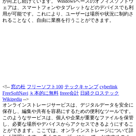
が向上し続けています。 Windowsベースのオフィスソフトウ
ェアは、スマートフォンやタブレットなどのデバイスでも利
用が可能です。これにより、ユーザーは場所や状況に制約さ
れることなく、自由に業務を行うことができます。
<!--
窓の杜
フリーソフト100
テックキャンプ
cyberlink
FreeSoftNavi
ｋ本的に無料
freee会計
日経クロステック
Wikipedia
-->
オンラインストレージサービスは、デジタルデータを安全に
保存し、編集や共有を容易にするための便利なツールです。
このようなサービスは、個人や企業が重要なファイルを保管
し、必要な場所やデバイスからアクセスできるようにするこ
とができます。ここでは、オンラインストレージについて詳