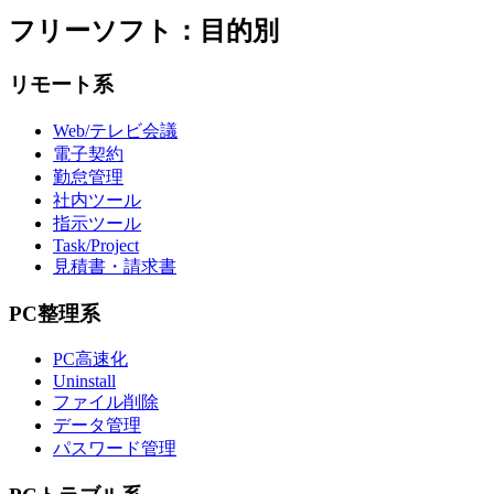
フリーソフト：目的別
リモート系
Web/テレビ会議
電子契約
勤怠管理
社内ツール
指示ツール
Task/Project
見積書・請求書
PC整理系
PC高速化
Uninstall
ファイル削除
データ管理
パスワード管理