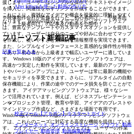
Premiere Proを使った動画の作り方
援します。ユーザーはシンプルな操作でテキストやイメージ
After Effectsを使った動画の作り方
を挿入し、関連性を示すリンクを作成することができます。
これにより、複雑なアイデアや概念を視覚的に理解しやすく
※映像制作会社が監修を行った「初心者向け」「中級者向
なります。 Windows版のアイデアマッピングソフトウェア
け」「上級者向け」の記事及び動画を公開中！
は、豊富なテンプレートやカスタマイズオプションを提供し
ています。ユーザーは自分のニーズや好みに合わせてマップ
フリーソフト新着記事
を作成し、使いやすさと効果的な情報整理を実現できます。
また、シンプルなインターフェースと直感的な操作性が特徴
記事一覧をみる
であり、初心者から上級者まで幅広いユーザーに適していま
す。 Windows 10版のアイデアマッピングソフトウェアは、
高速かつ安定した動作を実現しています。最新のアップデー
トやバージョンアップにより、ユーザーは常に最新の機能や
セキュリティを享受できます。さらに、リアルタイムの自動
保存機能により、作業の途中でのデータ損失を防ぐことがで
きます。 アイデアマッピングソフトウェアは、様々なシー
ンで活用されています。例えば、ビジネスプレゼンテーショ
ンやプロジェクト管理、教育や学習、アイデアのブレストや
マインドマップ作成など、さまざまな場面で有用です。
校正ツール【アカポン】※スタートガイド
Windows版やWindows 10版のアイデアマッピングソフトウェ
アは、これらのニーズに対応する高度な機能を提供していま
インターネット
,
オンラインストレージ
,
クラウド
,
動画
す。 アイデアマッピングソフトウェアは、ユーザーの作業
プレイヤー
,
動画管理
,
動画編集関連