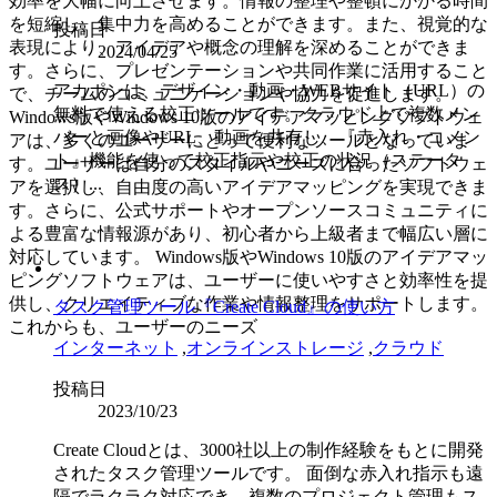
効率を大幅に向上させます。情報の整理や整頓にかかる時間
を短縮し、集中力を高めることができます。また、視覚的な
投稿日
表現により、アイデアや概念の理解を深めることができま
2024/04/25
す。さらに、プレゼンテーションや共同作業に活用すること
アカポンは、デザイン・動画・WEBサイト（URL）の
で、チームのコミュニケーションや協力を促進します。
無料で使える校正ツールです。クラウド上で複数メン
Windows版やWindows 10版のアイデアマッピングソフトウェ
バーと画像やURL、動画を共有し、『赤入れ・コメン
アは、多くのユーザーにとって便利なツールとなっていま
ト』機能を使って校正指示や校正の状況（ステータ
す。ユーザーは自分のスタイルやニーズに合ったソフトウェ
ス）...
アを選択し、自由度の高いアイデアマッピングを実現できま
す。さらに、公式サポートやオープンソースコミュニティに
よる豊富な情報源があり、初心者から上級者まで幅広い層に
対応しています。 Windows版やWindows 10版のアイデアマッ
ピングソフトウェアは、ユーザーに使いやすさと効率性を提
供し、クリエイティブな作業や情報整理をサポートします。
タスク管理ツール『Create Cloud』の使い方
これからも、ユーザーのニーズ
インターネット
,
オンラインストレージ
,
クラウド
投稿日
2023/10/23
Create Cloudとは、3000社以上の制作経験をもとに開発
されたタスク管理ツールです。 面倒な赤入れ指示も遠
隔でラクラク対応でき、複数のプロジェクト管理もス