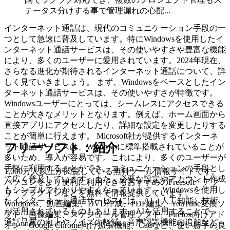
テータス分けする事で管理漏れの心配...
インターネット通話は、現代のコミュニケーション手段の一
つとして急速に普及しています。特にWindowsを使用したイ
ンターネット通話サービスは、その使いやすさや豊富な機能
により、多くのユーザーに愛用されています。2024年現在、
さらなる進化が期待されるインターネット通話について、詳
しく見ていきましょう。 まず、Windowsをベースとしたイン
ターネット通話サービスは、その使いやすさが特徴です。
Windowsユーザーにとっては、シームレスにアクセスできる
ことが大きなメリットとなります。例えば、ホーム画面から
直接アプリにアクセスしたり、詳細な設定を変更したりする
ことが簡単に行えます。 Microsoft社が提供するインターネ
フリーソフト：紹介
ット通話サービスは、Windowsに標準搭載されていることが
多いため、導入が容易です。これにより、多くのユーザーが
手軽に利用することができ、コミュニケーションの手段とし
1,000万人以上が閲覧している無料ツール情報サイトです。
て広く普及しています。また、必要な設定やアカウント作成
パソコンをより便利に利用できるおすすめのFreesoft・アプ
もシンプルでわかりやすくなっています。 Windowsを使用し
リ・プラグインなどを無料で情報提供しています。
たインターネット通話サービスには、AI（人工知能）技術
Wordpress、動画編集、DVD作成、PDF編集、YouTube変換ソ
が活用されているものもあります。AIを活用することで、
フト、画像編集、スケジュール管理ソフト、Firefox向けアド
通話品質の向上やノイズの軽減、音声認識機能の追加など、
オン・Google Chrome向け拡張機能、Cadなど、使い勝手の良