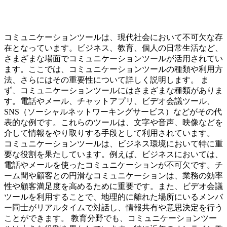
コミュニケーションツールは、現代社会において不可欠な存
在となっています。ビジネス、教育、個人の日常生活など、
さまざまな場面でコミュニケーションツールが活用されてい
ます。ここでは、コミュニケーションツールの種類や利用方
法、さらにはその重要性について詳しく説明します。 ま
ず、コミュニケーションツールにはさまざまな種類がありま
す。電話やメール、チャットアプリ、ビデオ会議ツール、
SNS（ソーシャルネットワーキングサービス）などがその代
表的な例です。これらのツールは、文字や音声、映像などを
介して情報をやり取りする手段として利用されています。
コミュニケーションツールは、ビジネス環境において特に重
要な役割を果たしています。例えば、ビジネスにおいては、
電話やメールを使ったコミュニケーションが不可欠です。チ
ーム間や顧客との円滑なコミュニケーションは、業務の効率
性や顧客満足度を高めるために重要です。また、ビデオ会議
ツールを利用することで、地理的に離れた場所にいるメンバ
ー同士がリアルタイムで対話し、情報共有や意思決定を行う
ことができます。 教育分野でも、コミュニケーションツー