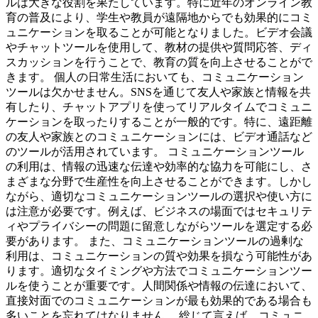
ルは大きな役割を果たしています。特に近年のオンライン教
育の普及により、学生や教員が遠隔地からでも効果的にコミ
ュニケーションを取ることが可能となりました。ビデオ会議
やチャットツールを使用して、教材の提供や質問応答、ディ
スカッションを行うことで、教育の質を向上させることがで
きます。 個人の日常生活においても、コミュニケーション
ツールは欠かせません。SNSを通じて友人や家族と情報を共
有したり、チャットアプリを使ってリアルタイムでコミュニ
ケーションを取ったりすることが一般的です。特に、遠距離
の友人や家族とのコミュニケーションには、ビデオ通話など
のツールが活用されています。 コミュニケーションツール
の利用は、情報の迅速な伝達や効率的な協力を可能にし、さ
まざまな分野で生産性を向上させることができます。しかし
ながら、適切なコミュニケーションツールの選択や使い方に
は注意が必要です。例えば、ビジネスの場面ではセキュリテ
ィやプライバシーの問題に留意しながらツールを選定する必
要があります。 また、コミュニケーションツールの過剰な
利用は、コミュニケーションの質や効果を損なう可能性があ
ります。適切なタイミングや方法でコミュニケーションツー
ルを使うことが重要です。人間関係や情報の伝達において、
直接対面でのコミュニケーションが最も効果的である場合も
多いことを忘れてはなりません。 総じて言えば、コミュニ