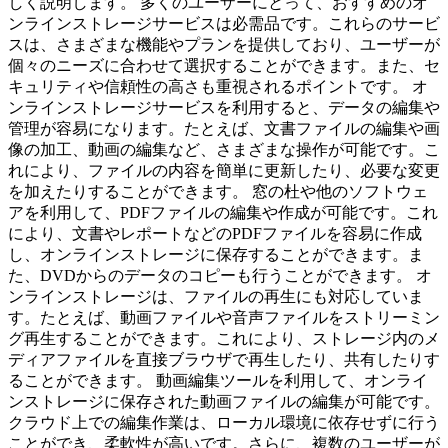
しく説明します。 多くのユーザーにとって、おすすめのオ
ンラインストレージサービスは必需品です。これらのサービ
スは、さまざまな機能やプランを提供しており、ユーザーが
個々のニーズに合わせて選択することができます。また、セ
キュリティや信頼性の高さも重視されるポイントです。 オ
ンラインストレージサービスを利用すると、データの編集や
管理が容易になります。たとえば、文書ファイルの編集や画
像の加工、動画の編集など、さまざまな操作が可能です。こ
れにより、ファイルの内容を簡単に更新したり、必要な変更
を加えたりすることができます。 窓の杜や他のソフトウェ
アを利用して、PDFファイルの編集や作成が可能です。これ
により、文書やレポートなどのPDFファイルを容易に作成
し、オンラインストレージに保存することができます。ま
た、DVDからのデータのコピーも行うことができます。 オ
ンラインストレージは、ファイルの再生にも対応していま
す。たとえば、動画ファイルや音声ファイルをストリーミン
グ再生することができます。これにより、ストレージ内のメ
ディアファイルを直接ブラウザで再生したり、共有したりす
ることができます。 動画編集ツールを利用して、オンライ
ンストレージに保存された動画ファイルの編集が可能です。
クラウド上での編集作業は、ローカル環境に依存せずに行う
ことができ、柔軟性が高いです。さらに、複数のユーザーが