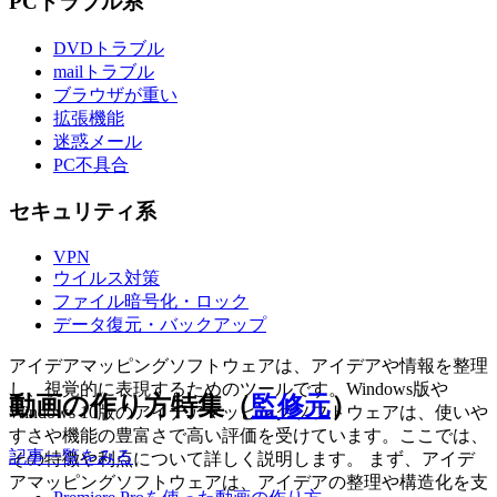
PCトラブル系
DVDトラブル
mailトラブル
ブラウザが重い
拡張機能
迷惑メール
PC不具合
セキュリティ系
VPN
ウイルス対策
ファイル暗号化・ロック
データ復元・バックアップ
アイデアマッピングソフトウェアは、アイデアや情報を整理
し、視覚的に表現するためのツールです。Windows版や
動画の作り方特集（
監修元
）
Windows 10版のアイデアマッピングソフトウェアは、使いや
すさや機能の豊富さで高い評価を受けています。ここでは、
記事一覧をみる
その特徴や利点について詳しく説明します。 まず、アイデ
アマッピングソフトウェアは、アイデアの整理や構造化を支