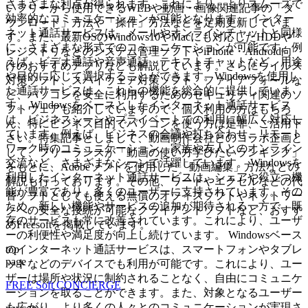
さまざまな利点が得られます。これにより、よりスムーズで
いフリーから使用できるWEBや動画・画像関連記事の「ダ
効率的なコミュニケーションが可能となります。 インター
ウンロード」方法や「操作」方法などを定期更新していま
ネット通話サービスは、メールやオンラインチャットと同様
す。また、最新OSのWindows10やMacにも対応したHDDや
に、さまざまな形式でのコミュニケーションが可能です。例
レジストリなどのシステム管理ソフトやiPhone・Android向
えば、ビデオ通話や音声通話、テキストチャットなど、用途
けのおすすめアプリなども解説しています。さらにウイルス
や目的に応じて選択することができます。Windowsを使用し
対策ソフト、スパイウェア対策ソフト、ファイアフォールな
た通話サービスは、これらの機能を総合的に提供していま
ど、パソコンを安全に利用するためのセキュリティ関連のソ
す。 Windowsをベースとしたインターネット通話サービス
フトウェアも紹介していますので、個人利用の方はもちろ
は、ビジネスシーンやプライベートでの利用に幅広く対応し
ん、特にビジネス目的でパソコンを使う方は是非、ご活用下
ています。例えば、ビジネスの会議や打ち合わせ、リモート
さい。特集記事としまして、動画制作会社とのコラボ企画と
ワーク時のコミュニケーション、家族や友人とのオンライン
して、フリーランスが「動画の使い方学びたいランキング」
交流など、さまざまなシーンで活躍しています。 Windowsを
をもとに、Adobeソフトを使用した「動画編集」方法などの
利用したインターネット通話サービスは、シェアや役立つ機
解説も行っております。その他、ワードやエクセルなどの代
能が豊富であり、多くのユーザーに支持されています。その
替ソフトとしても使える無償のオフィスソフトやネットワー
ため、新しい機能やサービスの追加が期待される一方で、既
クへの安全な接続が可能なクライアントソフトなど、おすす
存のサービスも常に改善されています。これにより、ユーザ
めFreesoftを掲載しています。
ーの利便性や満足度が向上し続けています。 Windowsベース
top
のインターネット通話サービスは、スマートフォンやタブレ
page
ットなどのデバイスでも利用が可能です。これにより、ユー
ザーは場所や状況に制約されることなく、自由にコミュニケ
FREE Soft CONCIERGE
ーションを取ることができます。また、対象となるユーザー
も広がり、より多くの人々とのコミュニケーションが実現さ