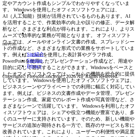
定やアカウント作成もシンプルでわかりやすくなっていま
す。 Windowsを使用したオフィスソフトウェアには、
AI（人工知能）技術が活用されているものもあります。AI
を活用することで、作業効率の向上や誤りの修正、データ解
析など、さまざまな利点が得られます。これにより、よりス
ムーズで効率的な業務が可能となります。 オフィスソフト
ウェアは、メールやオンライン文書の作成、スプレッドシー
navcon
トの作成など、さまざまな形式での業務をサポートしていま
Site紹介
す。例えば、Excelを使用した表計算やグラフ作成、
Sitemap
PowerPointを使用したプレゼンテーション作成など、用途や
Privacy
目的に応じて選択することができます。Windowsをベースと
したオフィスソフトウェアは、これらの機能を総合的に提供
Copyright© FreesoftConcierge , 2026 All Rights Reserved.
しています。 Windowsを使用したオフィスソフトウェアは、
ビジネスシーンやプライベートでの利用に幅広く対応してい
ます。例えば、ビジネスの文書作成やデータ管理、プレゼン
テーション作成、家庭でのレポート作成や写真管理など、さ
まざまなシーンで活躍しています。 Windowsを利用したオフ
ィスソフトウェアは、シェアや役立つ機能が豊富であり、多
くのユーザーに支持されています。そのため、新しい機能や
サービスの追加が期待される一方で、既存のサービスも常に
改善されています。これにより、ユーザーの利便性や満足度