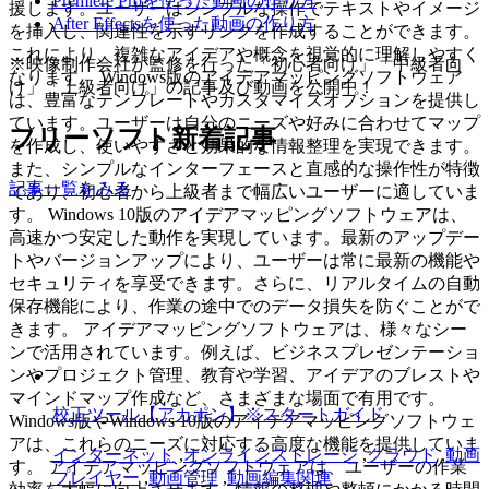
Premiere Proを使った動画の作り方
援します。ユーザーはシンプルな操作でテキストやイメージ
After Effectsを使った動画の作り方
を挿入し、関連性を示すリンクを作成することができます。
これにより、複雑なアイデアや概念を視覚的に理解しやすく
※映像制作会社が監修を行った「初心者向け」「中級者向
なります。 Windows版のアイデアマッピングソフトウェア
け」「上級者向け」の記事及び動画を公開中！
は、豊富なテンプレートやカスタマイズオプションを提供し
ています。ユーザーは自分のニーズや好みに合わせてマップ
フリーソフト新着記事
を作成し、使いやすさと効果的な情報整理を実現できます。
また、シンプルなインターフェースと直感的な操作性が特徴
記事一覧をみる
であり、初心者から上級者まで幅広いユーザーに適していま
す。 Windows 10版のアイデアマッピングソフトウェアは、
高速かつ安定した動作を実現しています。最新のアップデー
トやバージョンアップにより、ユーザーは常に最新の機能や
セキュリティを享受できます。さらに、リアルタイムの自動
保存機能により、作業の途中でのデータ損失を防ぐことがで
きます。 アイデアマッピングソフトウェアは、様々なシー
ンで活用されています。例えば、ビジネスプレゼンテーショ
ンやプロジェクト管理、教育や学習、アイデアのブレストや
マインドマップ作成など、さまざまな場面で有用です。
校正ツール【アカポン】※スタートガイド
Windows版やWindows 10版のアイデアマッピングソフトウェ
アは、これらのニーズに対応する高度な機能を提供していま
インターネット
,
オンラインストレージ
,
クラウド
,
動画
す。 アイデアマッピングソフトウェアは、ユーザーの作業
プレイヤー
,
動画管理
,
動画編集関連