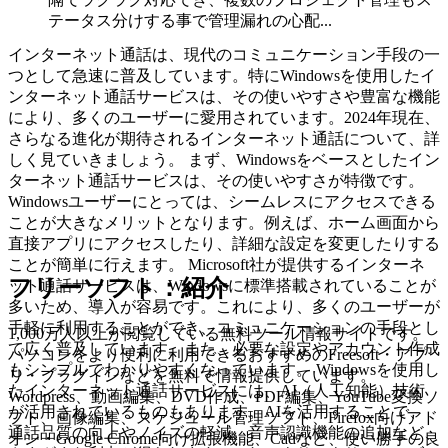
テータス分けする事で管理漏れの心配...
インターネット通話は、現代のコミュニケーション手段の一
つとして急速に普及しています。特にWindowsを使用したイ
ンターネット通話サービスは、その使いやすさや豊富な機能
により、多くのユーザーに愛用されています。2024年現在、
さらなる進化が期待されるインターネット通話について、詳
しく見ていきましょう。 まず、Windowsをベースとしたイン
ターネット通話サービスは、その使いやすさが特徴です。
Windowsユーザーにとっては、シームレスにアクセスできる
ことが大きなメリットとなります。例えば、ホーム画面から
直接アプリにアクセスしたり、詳細な設定を変更したりする
ことが簡単に行えます。 Microsoft社が提供するインターネ
フリーソフト：紹介
ット通話サービスは、Windowsに標準搭載されていることが
多いため、導入が容易です。これにより、多くのユーザーが
手軽に利用することができ、コミュニケーションの手段とし
1,000万人以上が閲覧している無料ツール情報サイトです。
て広く普及しています。また、必要な設定やアカウント作成
パソコンをより便利に利用できるおすすめのFreesoft・アプ
もシンプルでわかりやすくなっています。 Windowsを使用し
リ・プラグインなどを無料で情報提供しています。
たインターネット通話サービスには、AI（人工知能）技術
Wordpress、動画編集、DVD作成、PDF編集、YouTube変換ソ
が活用されているものもあります。AIを活用することで、
フト、画像編集、スケジュール管理ソフト、Firefox向けアド
通話品質の向上やノイズの軽減、音声認識機能の追加など、
オン・Google Chrome向け拡張機能、Cadなど、使い勝手の良