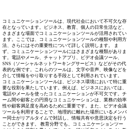
コミュニケーションツールは、現代社会において不可欠な存
在となっています。ビジネス、教育、個人の日常生活など、
さまざまな場面でコミュニケーションツールが活用されてい
ます。ここでは、コミュニケーションツールの種類や利用方
法、さらにはその重要性について詳しく説明します。 ま
ず、コミュニケーションツールにはさまざまな種類がありま
す。電話やメール、チャットアプリ、ビデオ会議ツール、
SNS（ソーシャルネットワーキングサービス）などがその代
表的な例です。これらのツールは、文字や音声、映像などを
介して情報をやり取りする手段として利用されています。
コミュニケーションツールは、ビジネス環境において特に重
要な役割を果たしています。例えば、ビジネスにおいては、
電話やメールを使ったコミュニケーションが不可欠です。チ
ーム間や顧客との円滑なコミュニケーションは、業務の効率
性や顧客満足度を高めるために重要です。また、ビデオ会議
ツールを利用することで、地理的に離れた場所にいるメンバ
ー同士がリアルタイムで対話し、情報共有や意思決定を行う
ことができます。 教育分野でも、コミュニケーションツー