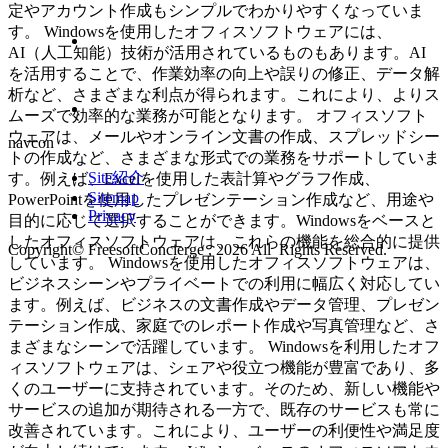
定やアカウント作成もシンプルでわかりやすくなっていま
す。 Windowsを使用したオフィスソフトウェアには、
AI（人工知能）技術が活用されているものもあります。AI
を活用することで、作業効率の向上や誤りの修正、データ解
析など、さまざまな利点が得られます。これにより、よりス
ムーズで効率的な業務が可能となります。 オフィスソフト
ウェアは、メールやオンライン文書の作成、スプレッドシー
navcon
トの作成など、さまざまな形式での業務をサポートしていま
Site紹介
す。例えば、Excelを使用した表計算やグラフ作成、
Sitemap
PowerPointを使用したプレゼンテーション作成など、用途や
Privacy
目的に応じて選択することができます。Windowsをベースと
したオフィスソフトウェアは、これらの機能を総合的に提供
Copyright© FreesoftConcierge , 2026 All Rights Reserved.
しています。 Windowsを使用したオフィスソフトウェアは、
ビジネスシーンやプライベートでの利用に幅広く対応してい
ます。例えば、ビジネスの文書作成やデータ管理、プレゼン
テーション作成、家庭でのレポート作成や写真管理など、さ
まざまなシーンで活躍しています。 Windowsを利用したオフ
ィスソフトウェアは、シェアや役立つ機能が豊富であり、多
くのユーザーに支持されています。そのため、新しい機能や
サービスの追加が期待される一方で、既存のサービスも常に
改善されています。これにより、ユーザーの利便性や満足度