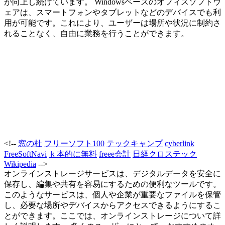
が向上し続けています。 Windowsベースのオフィスソフトウ
ェアは、スマートフォンやタブレットなどのデバイスでも利
用が可能です。これにより、ユーザーは場所や状況に制約さ
れることなく、自由に業務を行うことができます。
<!--
窓の杜
フリーソフト100
テックキャンプ
cyberlink
FreeSoftNavi
ｋ本的に無料
freee会計
日経クロステック
Wikipedia
-->
オンラインストレージサービスは、デジタルデータを安全に
保存し、編集や共有を容易にするための便利なツールです。
このようなサービスは、個人や企業が重要なファイルを保管
し、必要な場所やデバイスからアクセスできるようにするこ
とができます。ここでは、オンラインストレージについて詳