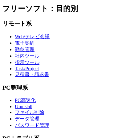
フリーソフト：目的別
リモート系
Web/テレビ会議
電子契約
勤怠管理
社内ツール
指示ツール
Task/Project
見積書・請求書
PC整理系
PC高速化
Uninstall
ファイル削除
データ管理
パスワード管理