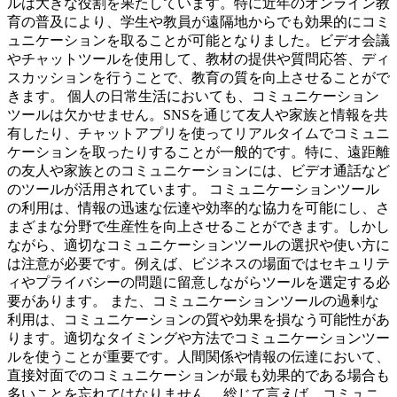
ルは大きな役割を果たしています。特に近年のオンライン教
育の普及により、学生や教員が遠隔地からでも効果的にコミ
ュニケーションを取ることが可能となりました。ビデオ会議
やチャットツールを使用して、教材の提供や質問応答、ディ
スカッションを行うことで、教育の質を向上させることがで
きます。 個人の日常生活においても、コミュニケーション
ツールは欠かせません。SNSを通じて友人や家族と情報を共
有したり、チャットアプリを使ってリアルタイムでコミュニ
ケーションを取ったりすることが一般的です。特に、遠距離
の友人や家族とのコミュニケーションには、ビデオ通話など
のツールが活用されています。 コミュニケーションツール
の利用は、情報の迅速な伝達や効率的な協力を可能にし、さ
まざまな分野で生産性を向上させることができます。しかし
ながら、適切なコミュニケーションツールの選択や使い方に
は注意が必要です。例えば、ビジネスの場面ではセキュリテ
ィやプライバシーの問題に留意しながらツールを選定する必
要があります。 また、コミュニケーションツールの過剰な
利用は、コミュニケーションの質や効果を損なう可能性があ
ります。適切なタイミングや方法でコミュニケーションツー
ルを使うことが重要です。人間関係や情報の伝達において、
直接対面でのコミュニケーションが最も効果的である場合も
多いことを忘れてはなりません。 総じて言えば、コミュニ