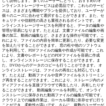
しく説明します。 多くのユーザーにとって、おすすめのオ
ンラインストレージサービスは必需品です。これらのサービ
スは、さまざまな機能やプランを提供しており、ユーザーが
個々のニーズに合わせて選択することができます。また、セ
キュリティや信頼性の高さも重視されるポイントです。 オ
ンラインストレージサービスを利用すると、データの編集や
管理が容易になります。たとえば、文書ファイルの編集や画
像の加工、動画の編集など、さまざまな操作が可能です。こ
れにより、ファイルの内容を簡単に更新したり、必要な変更
を加えたりすることができます。 窓の杜や他のソフトウェ
アを利用して、PDFファイルの編集や作成が可能です。これ
により、文書やレポートなどのPDFファイルを容易に作成
し、オンラインストレージに保存することができます。ま
た、DVDからのデータのコピーも行うことができます。 オ
ンラインストレージは、ファイルの再生にも対応していま
す。たとえば、動画ファイルや音声ファイルをストリーミン
グ再生することができます。これにより、ストレージ内のメ
ディアファイルを直接ブラウザで再生したり、共有したりす
ることができます。 動画編集ツールを利用して、オンライ
ンストレージに保存された動画ファイルの編集が可能です。
クラウド上での編集作業は、ローカル環境に依存せずに行う
ことができ、柔軟性が高いです。さらに、複数のユーザーが