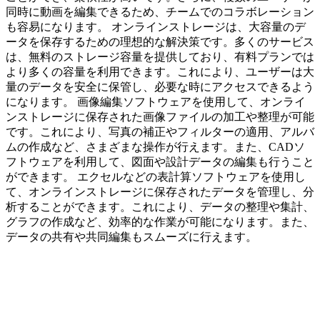
同時に動画を編集できるため、チームでのコラボレーション
も容易になります。 オンラインストレージは、大容量のデ
ータを保存するための理想的な解決策です。多くのサービス
は、無料のストレージ容量を提供しており、有料プランでは
より多くの容量を利用できます。これにより、ユーザーは大
量のデータを安全に保管し、必要な時にアクセスできるよう
になります。 画像編集ソフトウェアを使用して、オンライ
ンストレージに保存された画像ファイルの加工や整理が可能
です。これにより、写真の補正やフィルターの適用、アルバ
ムの作成など、さまざまな操作が行えます。また、CADソ
フトウェアを利用して、図面や設計データの編集も行うこと
ができます。 エクセルなどの表計算ソフトウェアを使用し
て、オンラインストレージに保存されたデータを管理し、分
析することができます。これにより、データの整理や集計、
グラフの作成など、効率的な作業が可能になります。また、
データの共有や共同編集もスムーズに行えます。