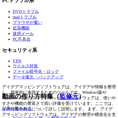
PCトラブル系
DVDトラブル
mailトラブル
ブラウザが重い
拡張機能
迷惑メール
PC不具合
セキュリティ系
VPN
ウイルス対策
ファイル暗号化・ロック
データ復元・バックアップ
アイデアマッピングソフトウェアは、アイデアや情報を整理
し、視覚的に表現するためのツールです。Windows版や
動画の作り方特集（
監修元
）
Windows 10版のアイデアマッピングソフトウェアは、使いや
すさや機能の豊富さで高い評価を受けています。ここでは、
記事一覧をみる
その特徴や利点について詳しく説明します。 まず、アイデ
アマッピングソフトウェアは、アイデアの整理や構造化を支