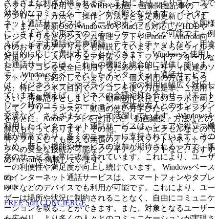
さまざまな利点が得られます。これにより、よりスムーズで
いフリーから使用できるWEBや動画・画像関連記事の「ダ
効率的なコミュニケーションが可能となります。 インター
ウンロード」方法や「操作」方法などを定期更新していま
ネット通話サービスは、メールやオンラインチャットと同様
す。また、最新OSのWindows10やMacにも対応したHDDや
に、さまざまな形式でのコミュニケーションが可能です。例
レジストリなどのシステム管理ソフトやiPhone・Android向
えば、ビデオ通話や音声通話、テキストチャットなど、用途
けのおすすめアプリなども解説しています。さらにウイルス
や目的に応じて選択することができます。Windowsを使用し
対策ソフト、スパイウェア対策ソフト、ファイアフォールな
た通話サービスは、これらの機能を総合的に提供していま
ど、パソコンを安全に利用するためのセキュリティ関連のソ
す。 Windowsをベースとしたインターネット通話サービス
フトウェアも紹介していますので、個人利用の方はもちろ
は、ビジネスシーンやプライベートでの利用に幅広く対応し
ん、特にビジネス目的でパソコンを使う方は是非、ご活用下
ています。例えば、ビジネスの会議や打ち合わせ、リモート
さい。特集記事としまして、動画制作会社とのコラボ企画と
ワーク時のコミュニケーション、家族や友人とのオンライン
して、フリーランスが「動画の使い方学びたいランキング」
交流など、さまざまなシーンで活躍しています。 Windowsを
をもとに、Adobeソフトを使用した「動画編集」方法などの
利用したインターネット通話サービスは、シェアや役立つ機
解説も行っております。その他、ワードやエクセルなどの代
能が豊富であり、多くのユーザーに支持されています。その
替ソフトとしても使える無償のオフィスソフトやネットワー
ため、新しい機能やサービスの追加が期待される一方で、既
クへの安全な接続が可能なクライアントソフトなど、おすす
存のサービスも常に改善されています。これにより、ユーザ
めFreesoftを掲載しています。
ーの利便性や満足度が向上し続けています。 Windowsベース
top
のインターネット通話サービスは、スマートフォンやタブレ
page
ットなどのデバイスでも利用が可能です。これにより、ユー
ザーは場所や状況に制約されることなく、自由にコミュニケ
FREE Soft CONCIERGE
ーションを取ることができます。また、対象となるユーザー
も広がり、より多くの人々とのコミュニケーションが実現さ