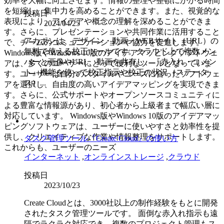
効率を大幅に向上させます。情報の整理や整頓にかかる時間
を短縮し、集中力を高めることができます。また、視覚的な
投稿日
表現により、アイデアや概念の理解を深めることができま
2024/04/25
す。さらに、プレゼンテーションや共同作業に活用すること
アカポンは、デザイン・動画・WEBサイト（URL）の
で、チームのコミュニケーションや協力を促進します。
無料で使える校正ツールです。クラウド上で複数メン
Windows版やWindows 10版のアイデアマッピングソフトウェ
バーと画像やURL、動画を共有し、『赤入れ・コメン
アは、多くのユーザーにとって便利なツールとなっていま
ト』機能を使って校正指示や校正の状況（ステータ
す。ユーザーは自分のスタイルやニーズに合ったソフトウェ
ス）...
アを選択し、自由度の高いアイデアマッピングを実現できま
す。さらに、公式サポートやオープンソースコミュニティに
よる豊富な情報源があり、初心者から上級者まで幅広い層に
対応しています。 Windows版やWindows 10版のアイデアマッ
ピングソフトウェアは、ユーザーに使いやすさと効率性を提
供し、クリエイティブな作業や情報整理をサポートします。
タスク管理ツール『Create Cloud』の使い方
これからも、ユーザーのニーズ
インターネット
,
オンラインストレージ
,
クラウド
投稿日
2023/10/23
Create Cloudとは、3000社以上の制作経験をもとに開発
されたタスク管理ツールです。 面倒な赤入れ指示も遠
隔でラクラク対応でき、複数のプロジェクト管理もス