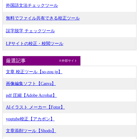
外国語文法チェックツール
無料でファイル共有できる校正ツール
誤字脱字 チェックツール
LPサイトの校正・校閲ツール
厳選記事
※外部サイト
文章 校正ツール【so-zou.jp】
画像編集ソフト【Canva】
pdf 圧縮【Adobe Acrobat】
AIイラスト メーカー【Fotor】
youtube校正【アカポン】
文章添削ツール【Shodo】