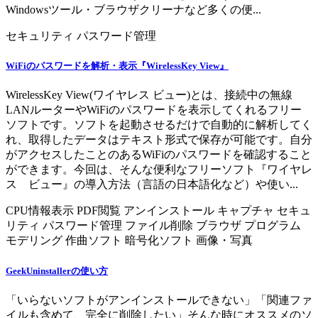
Windowsツール・ブラウザクリーナなど多くの便...
セキュリティ
パスワード管理
WiFiのパスワードを解析・表示『WirelessKey View』
WirelessKey View(ワイヤレス ビュー)とは、接続中の無線
LANルーターやWiFiのパスワードを表示してくれるフリー
ソフトです。ソフトを起動させるだけで自動的に解析してく
れ、取得したデータはテキスト形式で保存が可能です。自分
がアクセスしたことのあるWiFiのパスワードを確認すること
ができます。今回は、そんな便利なフリーソフト『ワイヤレ
ス ビュー』の導入方法（言語の日本語化など）や使い...
CPU情報表示
PDF閲覧
アンインストール
キャプチャ
セキュ
リティ
パスワード管理
ファイル削除
ブラウザ
プログラム
モデリング
作曲ソフト
暗号化ソフト
画像・写真
GeekUninstallerの使い方
「いらないソフトがアンインストールできない」「関連ファ
イルも含めて、完全に削除したい」そんな時にオススメのソ