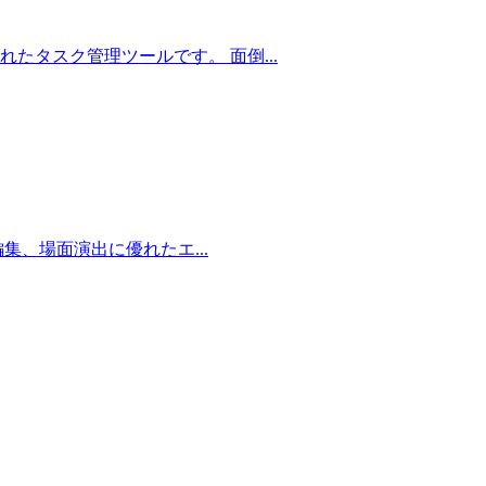
発されたタスク管理ツールです。 面倒...
オ編集、場面演出に優れたエ...