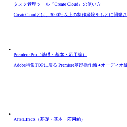
タスク管理ツール『Create Cloud』の使い方
CreateCloudとは、3000社以上の制作経験をもとに開
Premiere Pro（基礎・基本・応用編）
Adobe特集TOPに戻る Premiere基礎操作編 ●オーディ
AfterEffects（基礎・基本・応用編）