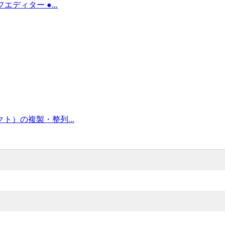
フエディター ●...
ジェクト）の複製・整列...