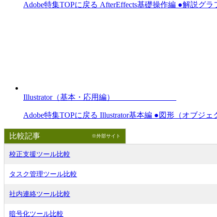
Adobe特集TOPに戻る AfterEffects基礎操作編 ●解説グラ
Illustrator（基本・応用編）
Adobe特集TOPに戻る Illustrator基本編 ●図形（オブ
比較記事
※外部サイト
校正支援ツール比較
タスク管理ツール比較
社内連絡ツール比較
暗号化ツール比較