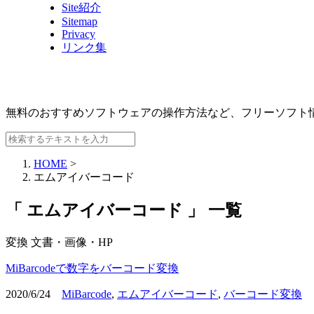
Site紹介
Sitemap
Privacy
リンク集
無料のおすすめソフトウェアの操作方法など、
フリーソフト
HOME
>
エムアイバーコード
「 エムアイバーコード 」 一覧
変換
文書・画像・HP
MiBarcodeで数字をバーコード変換
2020/6/24
MiBarcode
,
エムアイバーコード
,
バーコード変換