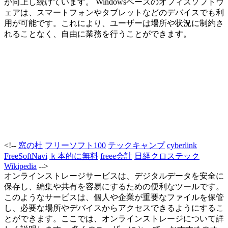
が向上し続けています。 Windowsベースのオフィスソフトウ
ェアは、スマートフォンやタブレットなどのデバイスでも利
用が可能です。これにより、ユーザーは場所や状況に制約さ
れることなく、自由に業務を行うことができます。
<!--
窓の杜
フリーソフト100
テックキャンプ
cyberlink
FreeSoftNavi
ｋ本的に無料
freee会計
日経クロステック
Wikipedia
-->
オンラインストレージサービスは、デジタルデータを安全に
保存し、編集や共有を容易にするための便利なツールです。
このようなサービスは、個人や企業が重要なファイルを保管
し、必要な場所やデバイスからアクセスできるようにするこ
とができます。ここでは、オンラインストレージについて詳