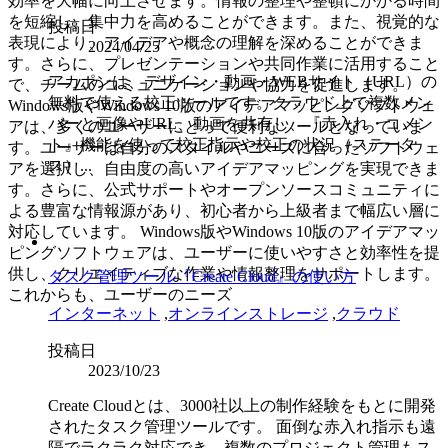
効率を大幅に向上させます。情報の整理や整頓にかかる時間
を短縮し、集中力を高めることができます。また、視覚的な
投稿日
表現により、アイデアや概念の理解を深めることができま
2024/04/25
す。さらに、プレゼンテーションや共同作業に活用すること
アカポンは、デザイン・動画・WEBサイト（URL）の
で、チームのコミュニケーションや協力を促進します。
無料で使える校正ツールです。クラウド上で複数メン
Windows版やWindows 10版のアイデアマッピングソフトウェ
バーと画像やURL、動画を共有し、『赤入れ・コメン
アは、多くのユーザーにとって便利なツールとなっていま
ト』機能を使って校正指示や校正の状況（ステータ
す。ユーザーは自分のスタイルやニーズに合ったソフトウェ
ス）...
アを選択し、自由度の高いアイデアマッピングを実現できま
す。さらに、公式サポートやオープンソースコミュニティに
よる豊富な情報源があり、初心者から上級者まで幅広い層に
対応しています。 Windows版やWindows 10版のアイデアマッ
ピングソフトウェアは、ユーザーに使いやすさと効率性を提
供し、クリエイティブな作業や情報整理をサポートします。
タスク管理ツール『Create Cloud』の使い方
これからも、ユーザーのニーズ
インターネット
,
オンラインストレージ
,
クラウド
投稿日
2023/10/23
Create Cloudとは、3000社以上の制作経験をもとに開発
されたタスク管理ツールです。 面倒な赤入れ指示も遠
隔でラクラク対応でき、複数のプロジェクト管理もス