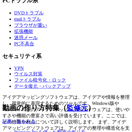
PCトラブル系
DVDトラブル
mailトラブル
ブラウザが重い
拡張機能
迷惑メール
PC不具合
セキュリティ系
VPN
ウイルス対策
ファイル暗号化・ロック
データ復元・バックアップ
アイデアマッピングソフトウェアは、アイデアや情報を整理
し、視覚的に表現するためのツールです。Windows版や
動画の作り方特集（
監修元
）
Windows 10版のアイデアマッピングソフトウェアは、使いや
すさや機能の豊富さで高い評価を受けています。ここでは、
記事一覧をみる
その特徴や利点について詳しく説明します。 まず、アイデ
アマッピングソフトウェアは、アイデアの整理や構造化を支