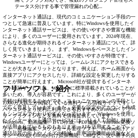
テータス分けする事で管理漏れの心配...
インターネット通話は、現代のコミュニケーション手段の一
つとして急速に普及しています。特にWindowsを使用したイ
ンターネット通話サービスは、その使いやすさや豊富な機能
により、多くのユーザーに愛用されています。2024年現在、
さらなる進化が期待されるインターネット通話について、詳
しく見ていきましょう。 まず、Windowsをベースとしたイン
ターネット通話サービスは、その使いやすさが特徴です。
Windowsユーザーにとっては、シームレスにアクセスできる
ことが大きなメリットとなります。例えば、ホーム画面から
直接アプリにアクセスしたり、詳細な設定を変更したりする
ことが簡単に行えます。 Microsoft社が提供するインターネ
フリーソフト：紹介
ット通話サービスは、Windowsに標準搭載されていることが
多いため、導入が容易です。これにより、多くのユーザーが
手軽に利用することができ、コミュニケーションの手段とし
1,000万人以上が閲覧している無料ツール情報サイトです。
て広く普及しています。また、必要な設定やアカウント作成
パソコンをより便利に利用できるおすすめのFreesoft・アプ
もシンプルでわかりやすくなっています。 Windowsを使用し
リ・プラグインなどを無料で情報提供しています。
たインターネット通話サービスには、AI（人工知能）技術
Wordpress、動画編集、DVD作成、PDF編集、YouTube変換ソ
が活用されているものもあります。AIを活用することで、
フト、画像編集、スケジュール管理ソフト、Firefox向けアド
通話品質の向上やノイズの軽減、音声認識機能の追加など、
オン・Google Chrome向け拡張機能、Cadなど、使い勝手の良