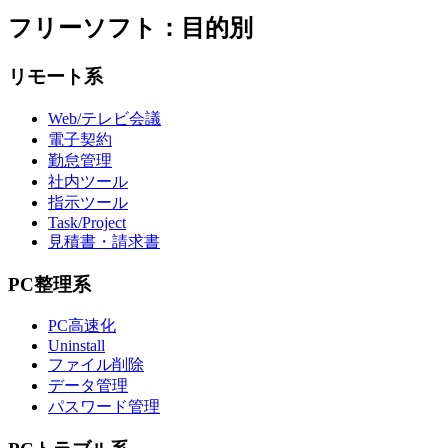
フリーソフト：目的別
リモート系
Web/テレビ会議
電子契約
勤怠管理
社内ツール
指示ツール
Task/Project
見積書・請求書
PC整理系
PC高速化
Uninstall
ファイル削除
データ管理
パスワード管理