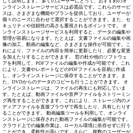
しく説明します。 多くのユーザーにとって、おすすめのオ
ンラインストレージサービスは必需品です。これらのサービ
スは、さまざまな機能やプランを提供しており、ユーザーが
個々のニーズに合わせて選択することができます。また、セ
キュリティや信頼性の高さも重視されるポイントです。 オ
ンラインストレージサービスを利用すると、データの編集や
管理が容易になります。たとえば、文書ファイルの編集や画
像の加工、動画の編集など、さまざまな操作が可能です。こ
れにより、ファイルの内容を簡単に更新したり、必要な変更
を加えたりすることができます。 窓の杜や他のソフトウェ
アを利用して、PDFファイルの編集や作成が可能です。これ
により、文書やレポートなどのPDFファイルを容易に作成
し、オンラインストレージに保存することができます。ま
た、DVDからのデータのコピーも行うことができます。 オ
ンラインストレージは、ファイルの再生にも対応していま
す。たとえば、動画ファイルや音声ファイルをストリーミン
グ再生することができます。これにより、ストレージ内のメ
ディアファイルを直接ブラウザで再生したり、共有したりす
ることができます。 動画編集ツールを利用して、オンライ
ンストレージに保存された動画ファイルの編集が可能です。
クラウド上での編集作業は、ローカル環境に依存せずに行う
ことができ、柔軟性が高いです。さらに、複数のユーザーが