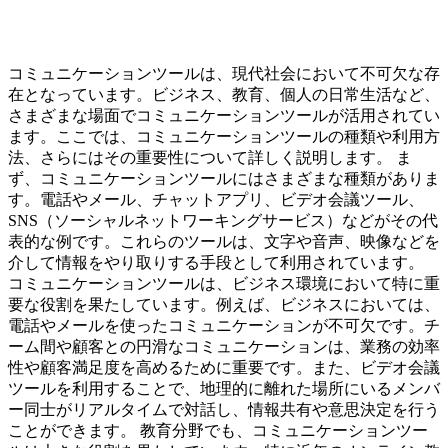
コミュニケーションツールは、現代社会において不可欠な存
在となっています。ビジネス、教育、個人の日常生活など、
さまざまな場面でコミュニケーションツールが活用されてい
ます。ここでは、コミュニケーションツールの種類や利用方
法、さらにはその重要性について詳しく説明します。 ま
ず、コミュニケーションツールにはさまざまな種類がありま
す。電話やメール、チャットアプリ、ビデオ会議ツール、
SNS（ソーシャルネットワーキングサービス）などがその代
表的な例です。これらのツールは、文字や音声、映像などを
介して情報をやり取りする手段として利用されています。
コミュニケーションツールは、ビジネス環境において特に重
要な役割を果たしています。例えば、ビジネスにおいては、
電話やメールを使ったコミュニケーションが不可欠です。チ
ーム間や顧客との円滑なコミュニケーションは、業務の効率
性や顧客満足度を高めるために重要です。また、ビデオ会議
ツールを利用することで、地理的に離れた場所にいるメンバ
ー同士がリアルタイムで対話し、情報共有や意思決定を行う
ことができます。 教育分野でも、コミュニケーションツー