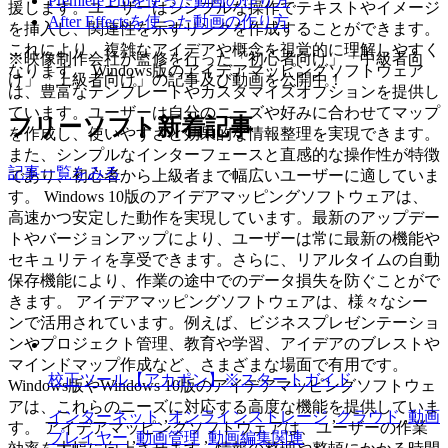
Premiere Proを使った動画の作り方
援します。ユーザーはシンプルな操作でテキストやイメージ
After Effectsを使った動画の作り方
を挿入し、関連性を示すリンクを作成することができます。
これにより、複雑なアイデアや概念を視覚的に理解しやすく
※映像制作会社が監修を行った「初心者向け」「中級者向
なります。 Windows版のアイデアマッピングソフトウェア
け」「上級者向け」の記事及び動画を公開中！
は、豊富なテンプレートやカスタマイズオプションを提供し
ています。ユーザーは自分のニーズや好みに合わせてマップ
フリーソフト新着記事
を作成し、使いやすさと効果的な情報整理を実現できます。
また、シンプルなインターフェースと直感的な操作性が特徴
記事一覧をみる
であり、初心者から上級者まで幅広いユーザーに適していま
す。 Windows 10版のアイデアマッピングソフトウェアは、
高速かつ安定した動作を実現しています。最新のアップデー
トやバージョンアップにより、ユーザーは常に最新の機能や
セキュリティを享受できます。さらに、リアルタイムの自動
保存機能により、作業の途中でのデータ損失を防ぐことがで
きます。 アイデアマッピングソフトウェアは、様々なシー
ンで活用されています。例えば、ビジネスプレゼンテーショ
ンやプロジェクト管理、教育や学習、アイデアのブレストや
マインドマップ作成など、さまざまな場面で有用です。
校正ツール【アカポン】※スタートガイド
Windows版やWindows 10版のアイデアマッピングソフトウェ
アは、これらのニーズに対応する高度な機能を提供していま
インターネット
,
オンラインストレージ
,
クラウド
,
動画
す。 アイデアマッピングソフトウェアは、ユーザーの作業
プレイヤー
,
動画管理
,
動画編集関連