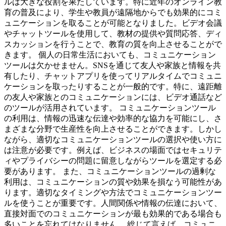
ルは大きな役割を果たしています。特に近年のオンライン教
育の普及により、学生や教員が遠隔地からでも効果的にコミ
ュニケーションを取ることが可能となりました。ビデオ会議
やチャットツールを使用して、教材の提供や質問応答、ディ
スカッションを行うことで、教育の質を向上させることがで
きます。 個人の日常生活においても、コミュニケーション
ツールは欠かせません。SNSを通じて友人や家族と情報を共
有したり、チャットアプリを使ってリアルタイムでコミュニ
ケーションを取ったりすることが一般的です。特に、遠距離
の友人や家族とのコミュニケーションには、ビデオ通話など
のツールが活用されています。 コミュニケーションツール
の利用は、情報の迅速な伝達や効率的な協力を可能にし、さ
まざまな分野で生産性を向上させることができます。しかし
ながら、適切なコミュニケーションツールの選択や使い方に
は注意が必要です。例えば、ビジネスの場面ではセキュリテ
ィやプライバシーの問題に留意しながらツールを選定する必
要があります。 また、コミュニケーションツールの過剰な
利用は、コミュニケーションの質や効果を損なう可能性があ
ります。適切なタイミングや方法でコミュニケーションツー
ルを使うことが重要です。人間関係や情報の伝達において、
直接対面でのコミュニケーションが最も効果的である場合も
多いことを忘れてはなりません。 総じて言えば、コミュニ