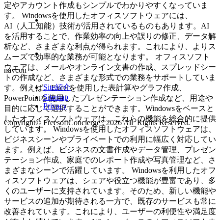
定やアカウント作成もシンプルでわかりやすくなっていま
す。 Windowsを使用したオフィスソフトウェアには、
AI（人工知能）技術が活用されているものもあります。AI
を活用することで、作業効率の向上や誤りの修正、データ解
析など、さまざまな利点が得られます。これにより、よりス
ムーズで効率的な業務が可能となります。 オフィスソフト
ウェアは、メールやオンライン文書の作成、スプレッドシー
navcon
トの作成など、さまざまな形式での業務をサポートしていま
Site紹介
す。例えば、Excelを使用した表計算やグラフ作成、
Sitemap
PowerPointを使用したプレゼンテーション作成など、用途や
Privacy
目的に応じて選択することができます。Windowsをベースと
したオフィスソフトウェアは、これらの機能を総合的に提供
Copyright© FreesoftConcierge , 2026 All Rights Reserved.
しています。 Windowsを使用したオフィスソフトウェアは、
ビジネスシーンやプライベートでの利用に幅広く対応してい
ます。例えば、ビジネスの文書作成やデータ管理、プレゼン
テーション作成、家庭でのレポート作成や写真管理など、さ
まざまなシーンで活躍しています。 Windowsを利用したオフ
ィスソフトウェアは、シェアや役立つ機能が豊富であり、多
くのユーザーに支持されています。そのため、新しい機能や
サービスの追加が期待される一方で、既存のサービスも常に
改善されています。これにより、ユーザーの利便性や満足度