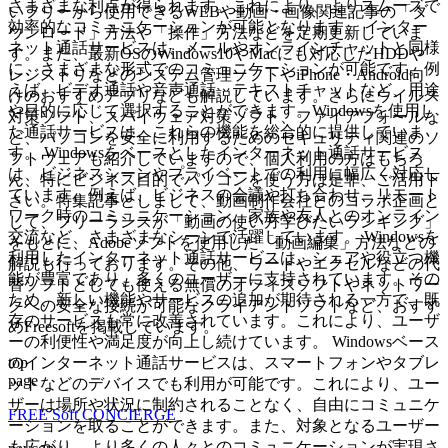
さまざまな利点が得られます。これにより、よりスムーズで
いフリーから使用できるWEBや動画・画像関連記事の「ダ
効率的なコミュニケーションが可能となります。 インター
ウンロード」方法や「操作」方法などを定期更新していま
ネット通話サービスは、メールやオンラインチャットと同様
す。また、最新OSのWindows10やMacにも対応したHDDや
に、さまざまな形式でのコミュニケーションが可能です。例
レジストリなどのシステム管理ソフトやiPhone・Android向
えば、ビデオ通話や音声通話、テキストチャットなど、用途
けのおすすめアプリなども解説しています。さらにウイルス
や目的に応じて選択することができます。Windowsを使用し
対策ソフト、スパイウェア対策ソフト、ファイアフォールな
た通話サービスは、これらの機能を総合的に提供していま
ど、パソコンを安全に利用するためのセキュリティ関連のソ
す。 Windowsをベースとしたインターネット通話サービス
フトウェアも紹介していますので、個人利用の方はもちろ
は、ビジネスシーンやプライベートでの利用に幅広く対応し
ん、特にビジネス目的でパソコンを使う方は是非、ご活用下
ています。例えば、ビジネスの会議や打ち合わせ、リモート
さい。特集記事としまして、動画制作会社とのコラボ企画と
ワーク時のコミュニケーション、家族や友人とのオンライン
して、フリーランスが「動画の使い方学びたいランキング」
交流など、さまざまなシーンで活躍しています。 Windowsを
をもとに、Adobeソフトを使用した「動画編集」方法などの
利用したインターネット通話サービスは、シェアや役立つ機
解説も行っております。その他、ワードやエクセルなどの代
能が豊富であり、多くのユーザーに支持されています。その
替ソフトとしても使える無償のオフィスソフトやネットワー
ため、新しい機能やサービスの追加が期待される一方で、既
クへの安全な接続が可能なクライアントソフトなど、おすす
存のサービスも常に改善されています。これにより、ユーザ
めFreesoftを掲載しています。
ーの利便性や満足度が向上し続けています。 Windowsベース
top
のインターネット通話サービスは、スマートフォンやタブレ
page
ットなどのデバイスでも利用が可能です。これにより、ユー
ザーは場所や状況に制約されることなく、自由にコミュニケ
FREE Soft CONCIERGE
ーションを取ることができます。また、対象となるユーザー
も広がり、より多くの人々とのコミュニケーションが実現さ