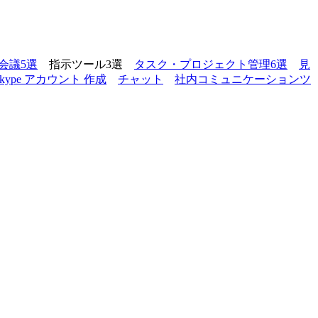
会議5選
指示ツール3選
タスク・プロジェクト管理6選
見
skype アカウント 作成
チャット
社内コミュニケーションツ