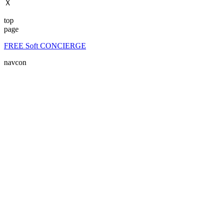
Ｘ
top
page
FREE Soft CONCIERGE
navcon