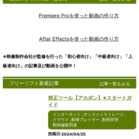
グソフト
話は、現
は、ビジネ
ンス
ント
速に普及している技
ンツール
ツー
100
ウェア
代のコミ
スや個人の
トレ
ソフ
術の一つであり、デ
は、現代
ル
テックキャン
は、アイ
ュニケー
文書作成、
ージ
トウ
ータやアプリケーシ
社会にお
は、
プ
Premiere Proを使った動画の作り方
デアや情
ション手
表計算、プ
サー
ェア
ョンをインターネッ
いて不可
近年
cyberlink
報を整理
段の一つ
レゼンテー
ビス
は、
トを通じて提供する
欠な存在
急速
FreeSoftNavi
し、視覚
として急
ションな
は、
コン
ことを可能にしま
となって
に普
ｋ本的に無料
的に表現
速に普及
ど、さまざ
デジ
ピュ
す。ユーザーは、自
います。
及し
freee会計
After Effectsを使った動画の作り方
するため
していま
まな作業に
タル
ータ
身のデバイスからク
ビジネ
てい
日経クロステ
のツール
す。特に
不可欠なツ
デー
ーネ
ラウド上のリソース
ス、教
るコ
ック
です。
Windows
ールです。
タを
ット
にアクセスし、処理
育、個人
ミュ
Wikipedia
-->
※映像制作会社が監修を行った「初心者向け」「中級者向け」「上
Windows
を使用し
Windows版
安全
ワー
やストレージを行う
の日常生
ニケ
版や
たインタ
のオフィス
に保
ク上
ことができます。以
活など、
ーシ
級者向け」の記事及び動画を公開中！
Windows
ーネット
ソフトウェ
存
でサ
下では、クラウドに
さまざま
ョン
10版のア
通話サー
アは、その
し、
ービ
ついて詳しく説明し
な場面で
ツー
イデアマ
ビスは、
使いやすさ
編集
スを
ます。 クラウドは、
コミュニ
ルの
フリーソフト新着記事
記事一覧をみる
ッピング
その使い
や豊富な機
や共
提供
インターネットを通
ケーショ
一つ
ソフトウ
やすさや
能により、
有を
する
じて提供される多様
ンツール
であ
校正ツール【アカポン】※スタートガ
ェアは、
豊富な機
多くのユー
容易
サー
なサービスやリソー
が活用さ
り、
使いやす
能によ
ザーに愛用
にす
バー
スのことを指しま
れていま
テキ
イド
さや機能
り、多く
されていま
るた
に接
す。これには、デー
す。ここ
スト
インターネット
,
オンラインストレージ
の豊富さ
のユーザ
す。2024
めの
続す
タの保存、アプリケ
では、コ
メッ
,
クラウド
,
動画プレイヤー
,
動画管理
,
で高い評
ーに愛用
年を迎える
便利
るた
ーションの実行、処
ミュニケ
セー
動画編集関連
価を受け
されてい
にあたり、
なツ
めの
理能力の提供などが
ーション
ジを
ていま
ます。
さらなる進
ール
アプ
含まれます。クラウ
ツールの
やり
投稿日
2024/04/25
す。ここ
2024年
化が期待さ
で
リケ
ドを利用すること
種類や利
取り