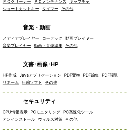
ＰＣクリーナー
ＰＣメンテナンス
キャプチャ
ショートカットキー
タイマー
その他
音楽・動画
メディアプレイヤー
コーデック
動画プレイヤー
音楽プレイヤー
動画・音楽編集
その他
文書･画像･HP
HP作成
Javaアプリケーション
PDF変換
PDF編集
PDF閲覧
リネーム
圧縮ソフト
その他
セキュリティ
CPU情報表示
PCモニタリング
PC高速化ツール
アンインストール
ウィルス対策
その他