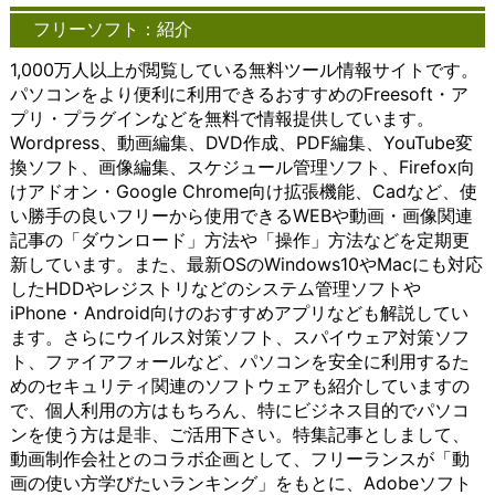
作成する
は、シー
接アプリに
るよ
のイ
グは、リソースの共
サービ
ケー
フリーソフト：紹介
ことがで
ムレスに
アクセスし
うに
ンタ
有性と効率性を提供
ス）など
ショ
きます。
アクセス
たり、詳細
する
ーフ
します。複数のユー
がその代
ンを
1,000万人以上が閲覧している無料ツール情報サイトです。
これによ
できるこ
な設定を変
こと
ェー
ザーが同じ物理的な
表的な例
可能
パソコンをより便利に利用できるおすすめのFreesoft・ア
り、複雑
とが大き
更したりす
がで
スを
インフラストラクチ
です。こ
にし
なアイデ
なメリッ
ることが簡
きま
提供
ャを共有すること
れらのツ
ま
プリ・プラグインなどを無料で情報提供しています。
アや概念
トとなり
単に行えま
す。
しま
で、リソースの使用
ールは、
す。
Wordpress、動画編集、DVD作成、PDF編集、YouTube変
を視覚的
ます。例
す。
ここ
す。
効率が向上し、コス
文字や音
以下
換ソフト、画像編集、スケジュール管理ソフト、Firefox向
に理解し
えば、ホ
Microsoft
で
以下
トの削減が可能とな
声、映像
で
けアドオン・Google Chrome向け拡張機能、Cadなど、使
やすくな
ーム画面
社が提供す
は、
で
ります。これによ
などを介
は、
ります。
から直接
るオフィス
オン
は、
り、小規模な企業や
して情報
チャ
い勝手の良いフリーから使用できるWEBや動画・画像関連
Windows
アプリに
ソフトウェ
ライ
クラ
個人でも、大規模な
をやり取
ット
記事の「ダウンロード」方法や「操作」方法などを定期更
版のアイ
アクセス
アは、
ンス
イア
計算リソースにアク
りする手
ツー
新しています。また、最新OSのWindows10やMacにも対応
デアマッ
したり、
Windowsに
トレ
ント
セスできるようにな
段として
ルの
したHDDやレジストリなどのシステム管理ソフトや
ピングソ
詳細な設
標準搭載さ
ージ
ソフ
ります。 また、クラ
利用され
概
iPhone・Android向けのおすすめアプリなども解説してい
フトウェ
定を変更
れているこ
につ
トウ
ウドは、データのセ
ていま
要、
アは、豊
したりす
とが多いた
いて
ェア
キュリティとバック
す。 コ
利
ます。さらにウイルス対策ソフト、スパイウェア対策ソフ
富なテン
ることが
め、導入が
詳し
の重
アップにも貢献しま
ミュニケ
点、
ト、ファイアフォールなど、パソコンを安全に利用するた
プレート
簡単に行
容易です。
く説
要性
す。クラウドプロバ
ーション
利用
めのセキュリティ関連のソフトウェアも紹介していますの
やカスタ
えます。
これによ
明し
や機
イダーは、専門的な
ツール
方法
で、個人利用の方はもちろん、特にビジネス目的でパソコ
マイズオ
Microsoft
り、多くの
ま
能、
セキュリティ対策や
は、ビジ
につ
プション
社が提供
ユーザーが
す。
おす
バックアップシステ
ネス環境
いて
ンを使う方は是非、ご活用下さい。特集記事としまして、
を提供し
するイン
手軽に利用
多く
すめ
ムを提供することが
において
詳し
動画制作会社とのコラボ企画として、フリーランスが「動
ていま
ターネッ
することが
のユ
の利
できるため、ユーザ
特に重要
く説
画の使い方学びたいランキング」をもとに、Adobeソフト
す。ユー
ト通話サ
でき、文書
ーザ
用法
ーはデータの保護と
な役割を
明し