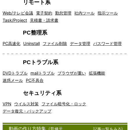
リモート系
Web/テレビ会議
電子契約
勤怠管理
社内ツール
指示ツール
Task/Project
見積書・請求書
PC整理系
PC高速化
Uninstall
ファイル削除
データ管理
パスワード管理
PCトラブル系
DVDトラブル
mailトラブル
ブラウザが重い
拡張機能
迷惑メール
PC不具合
セキュリティ系
VPN
ウイルス対策
ファイル暗号化・ロック
データ復元・バックアップ
アイデア
インター
オフィスソ
<!--
オン
クラ
クラウドコンピュー
コミュニ
チャ
窓の杜
マッピン
ネット通
フトウェア
ライ
イア
ティングは、近年急
ケーショ
ット
フリーソフト
動画の作り方特集（
監修元
）
記事一覧をみる