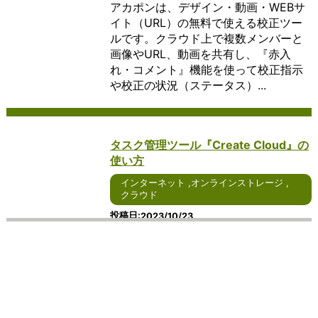
アカポンは、デザイン・動画・WEBサ
では、そ
現在、さ
れるオフィ
す。
ーシ
で、ユーザーは自身
用方法、
する
の特徴や
らなる進
スソフトウ
この
ョン
のデバイスに依存せ
さらには
ため
イト（URL）の無料で使える校正ツー
利点につ
化が期待
ェアについ
よう
で
ずに、柔軟なコンピ
その重要
のア
ルです。クラウド上で複数メンバーと
いて詳し
されるイ
て、詳しく
なサ
す。
ューティング環境を
性につい
プリ
画像やURL、動画を共有し、『赤入
く説明し
ンターネ
説明しま
ービ
これ
享受することができ
て詳しく
ケー
れ・コメント』機能を使って校正指示
ます。
ット通話
す。 まず、
ス
らの
ます。 クラウドコン
説明しま
ショ
や校正の状況（ステータス）...
まず、ア
につい
Windowsを
は、
ソフ
ピューティングの利
す。 ま
ンで
イデアマ
て、詳し
ベースとし
個人
トウ
点の一つは、柔軟性
ず、コミ
す。
ッピング
く見てい
たオフィス
や企
ェア
と拡張性にありま
ュニケー
ビジ
ソフトウ
きましょ
ソフトウェ
業が
は、
す。ユーザーは、必
ションツ
ネス
ェアは、
う。 ま
アは、その
重要
ユー
要な時に必要なだけ
ールには
や個
タスク管理ツール『Create Cloud』の
アイデア
ず、
使いやすさ
なフ
ザー
のリソースを利用で
さまざま
人の
使い方
の整理や
Windows
が特徴で
ァイ
が特
きるため、ビジネス
な種類が
両方
構造化を
をベース
す。
ルを
定の
の成長やプロジェク
ありま
で広
インターネット
,
オンラインストレージ
,
支援しま
としたイ
Windowsユ
保管
サー
トの変化に対応しや
す。電話
く利
クラウド
す。ユー
ンターネ
ーザーにと
し、
ビス
すくなります。ま
やメー
用さ
ザーはシ
ット通話
っては、シ
必要
やデ
た、クラウドプロバ
ル、チャ
れて
投稿日
2023/10/23
ンプルな
サービス
ームレスに
な場
ータ
イダーは、ユーザー
ットアプ
お
Create Cloudとは、3000社以上の制
操作でテ
は、その
アクセスで
所や
にア
が追加のインフラス
リ、ビデ
り、
作経験をもとに開発されたタスク管理
キストや
使いやす
きることが
デバ
クセ
トラクチャを購入す
オ会議ツ
リア
イメージ
さが特徴
大きなメリ
イス
ス
る必要なく、リソー
ール、
ルタ
ツールです。 面倒な赤入れ指示も遠隔
を挿入
です。
ットとなり
から
し、
スのスケーリングを
SNS（ソ
イム
でラクラク対応でき、複数のプロジェ
し、関連
Windows
ます。例え
アク
操作
行うことができま
ーシャル
での
クト管理もステータス分けする事で管
性を示す
ユーザー
ば、ホーム
セス
する
す。 さらに、クラウ
ネットワ
コミ
理漏れの心配...
リンクを
にとって
画面から直
でき
ため
ドコンピューティン
ーキング
ュニ