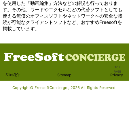
を使用した「動画編集」方法などの解説も行っておりま
ザーは自
ービス
作成やデー
ーに
につ
復旧を確実に行うこ
果たして
ま
す。その他、ワードやエクセルなどの代替ソフトとしても
分のニー
は、
タ管理など
とっ
いて
とができます。さら
います。
す。
ズや好み
Windows
の業務がス
て、
詳し
に、クラウド上のデ
例えば、
ま
使える無償のオフィスソフトやネットワークへの安全な接
に合わせ
に標準搭
ムーズに行
おす
く説
ータは、災害や紛失
ビジネス
ず、
続が可能なクライアントソフトなど、おすすめFreesoftを
てマップ
載されて
えます。ま
すめ
明し
のリスクから保護さ
において
チャ
掲載しています。
を作成
いること
た、必要な
のオ
ま
れるため、安心して
は、電話
ット
し、使い
が多いた
設定やアカ
ンラ
す。
利用することができ
やメール
ツー
やすさと
め、導入
ウント作成
イン
ま
ます。 クラウドコン
を使った
ル
効果的な
が容易で
もシンプル
スト
ず、
ピューティングは、
コミュニ
は、
情報整理
す。これ
でわかりや
レー
クラ
インフラストラクチ
ケーショ
テキ
を実現で
により、
すくなって
ジサ
イア
ャやプラットフォー
ンが不可
スト
きます。
多くのユ
います。
ービ
ント
ム、ソフトウェアな
欠です。
メッ
また、シ
ーザーが
Windowsを
スは
ソフ
どのさまざまなレベ
チーム間
セー
TOP
ンプルな
手軽に利
使用したオ
必需
トウ
ルで提供されていま
や顧客と
ジを
PAGE
Site紹介
Sitemap
Privacy
インター
用するこ
フィスソフ
品で
ェア
す。インフラストラ
の円滑な
やり
フェース
とがで
トウェアに
す。
は、
クチャのレベルで
コミュニ
取り
と直感的
き、コミ
は、AI（人
これ
特定
は、サーバーやスト
ケーショ
する
Copyright© FreesoftConcierge , 2026 All Rights Reserved.
な操作性
ュニケー
工知能）技
らの
のサ
レージ、ネットワー
ンは、業
ため
が特徴で
ションの
術が活用さ
サー
ービ
キングなどの基本的
務の効率
のプ
あり、初
手段とし
れているも
ビス
スや
な計算リソースを提
性や顧客
ラッ
心者から
て広く普
のもありま
は、
プロ
供します。プラット
満足度を
トフ
上級者ま
及してい
す。AIを活
さま
グラ
フォームのレベルで
高めるた
ォー
で幅広い
ます。ま
用すること
ざま
ムに
は、開発や実行に必
めに重要
ムと
ユーザー
た、必要
で、作業効
な機
アク
要な環境を提供しま
です。ま
して
に適して
な設定や
率の向上や
能や
セス
す。そして、ソフト
た、ビデ
利用