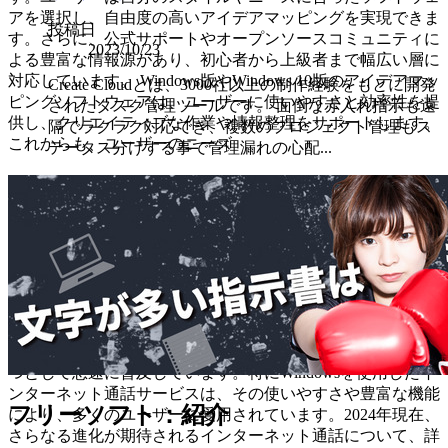
アを選択し、自由度の高いアイデアマッピングを実現できま
投稿日
す。さらに、公式サポートやオープンソースコミュニティに
2023/10/23
よる豊富な情報源があり、初心者から上級者まで幅広い層に
対応しています。 Windows版やWindows 10版のアイデアマッ
Create Cloudとは、3000社以上の制作経験をもとに開発
ピングソフトウェアは、ユーザーに使いやすさと効率性を提
されたタスク管理ツールです。 面倒な赤入れ指示も遠
供し、クリエイティブな作業や情報整理をサポートします。
隔でラクラク対応でき、複数のプロジェクト管理もス
これからも、ユーザーのニーズ
テータス分けする事で管理漏れの心配...
インターネット通話は、現代のコミュニケーション手段の一
つとして急速に普及しています。特にWindowsを使用したイ
ンターネット通話サービスは、その使いやすさや豊富な機能
フリーソフト：紹介
により、多くのユーザーに愛用されています。2024年現在、
さらなる進化が期待されるインターネット通話について、詳