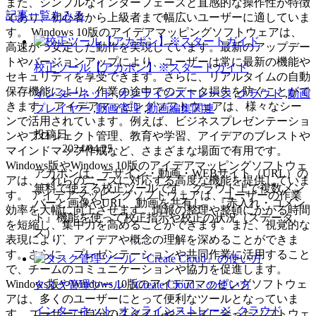
また、シンプルなインターフェースと直感的な操作性が特徴
記事一覧をみる
であり、初心者から上級者まで幅広いユーザーに適していま
す。 Windows 10版のアイデアマッピングソフトウェアは、
高速かつ安定した動作を実現しています。最新のアップデー
トやバージョンアップにより、ユーザーは常に最新の機能や
校正ツール【アカポン】※スタートガイド
セキュリティを享受できます。さらに、リアルタイムの自動
保存機能により、作業の途中でのデータ損失を防ぐことがで
インターネット
,
オンラインストレージ
,
クラウド
,
動画
きます。 アイデアマッピングソフトウェアは、様々なシー
プレイヤー
,
動画管理
,
動画編集関連
ンで活用されています。例えば、ビジネスプレゼンテーショ
投稿日
ンやプロジェクト管理、教育や学習、アイデアのブレストや
2024/04/25
マインドマップ作成など、さまざまな場面で有用です。
Windows版やWindows 10版のアイデアマッピングソフトウェ
アカポンは、デザイン・動画・WEBサイト（URL）の
アは、これらのニーズに対応する高度な機能を提供していま
無料で使える校正ツールです。クラウド上で複数メン
す。 アイデアマッピングソフトウェアは、ユーザーの作業
バーと画像やURL、動画を共有し、『赤入れ・コメン
効率を大幅に向上させます。情報の整理や整頓にかかる時間
ト』機能を使って校正指示や校正の状況（ステータ
を短縮し、集中力を高めることができます。また、視覚的な
ス）...
表現により、アイデアや概念の理解を深めることができま
す。さらに、プレゼンテーションや共同作業に活用すること
で、チームのコミュニケーションや協力を促進します。
Windows版やWindows 10版のアイデアマッピングソフトウェ
タスク管理ツール『Create Cloud』の使い方
アは、多くのユーザーにとって便利なツールとなっていま
インターネット
,
オンラインストレージ
,
クラウド
す。ユーザーは自分のスタイルやニーズに合ったソフトウェ