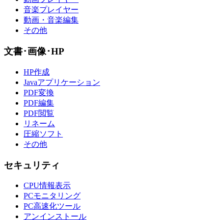
音楽プレイヤー
動画・音楽編集
その他
文書･画像･HP
HP作成
Javaアプリケーション
PDF変換
PDF編集
PDF閲覧
リネーム
圧縮ソフト
その他
セキュリティ
CPU情報表示
PCモニタリング
PC高速化ツール
アンインストール