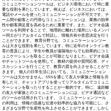
コミュニケーションツールは、ビジネス環境において特に重
要な役割を果たしています。例えば、ビジネスにおいては、
電話やメールを使ったコミュニケーションが不可欠です。チ
ーム間や顧客との円滑なコミュニケーションは、業務の効率
性や顧客満足度を高めるために重要です。また、ビデオ会議
ツールを利用することで、地理的に離れた場所にいるメンバ
ー同士がリアルタイムで対話し、情報共有や意思決定を行う
ことができます。 教育分野でも、コミュニケーションツー
ルは大きな役割を果たしています。特に近年のオンライン教
育の普及により、学生や教員が遠隔地からでも効果的にコミ
ュニケーションを取ることが可能となりました。ビデオ会議
やチャットツールを使用して、教材の提供や質問応答、ディ
スカッションを行うことで、教育の質を向上させることがで
きます。 個人の日常生活においても、コミュニケーション
ツールは欠かせません。SNSを通じて友人や家族と情報を共
有したり、チャットアプリを使ってリアルタイムでコミュニ
ケーションを取ったりすることが一般的です。特に、遠距離
の友人や家族とのコミュニケーションには、ビデオ通話など
のツールが活用されています。 コミュニケーションツール
の利用は、情報の迅速な伝達や効率的な協力を可能にし、さ
まざまな分野で生産性を向上させることができます。しかし