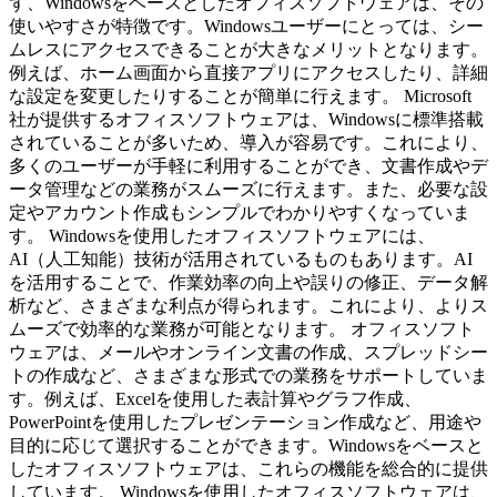
ず、Windowsをベースとしたオフィスソフトウェアは、その
使いやすさが特徴です。Windowsユーザーにとっては、シー
ムレスにアクセスできることが大きなメリットとなります。
例えば、ホーム画面から直接アプリにアクセスしたり、詳細
な設定を変更したりすることが簡単に行えます。 Microsoft
社が提供するオフィスソフトウェアは、Windowsに標準搭載
されていることが多いため、導入が容易です。これにより、
多くのユーザーが手軽に利用することができ、文書作成やデ
ータ管理などの業務がスムーズに行えます。また、必要な設
定やアカウント作成もシンプルでわかりやすくなっていま
す。 Windowsを使用したオフィスソフトウェアには、
AI（人工知能）技術が活用されているものもあります。AI
を活用することで、作業効率の向上や誤りの修正、データ解
析など、さまざまな利点が得られます。これにより、よりス
ムーズで効率的な業務が可能となります。 オフィスソフト
ウェアは、メールやオンライン文書の作成、スプレッドシー
トの作成など、さまざまな形式での業務をサポートしていま
す。例えば、Excelを使用した表計算やグラフ作成、
PowerPointを使用したプレゼンテーション作成など、用途や
目的に応じて選択することができます。Windowsをベースと
したオフィスソフトウェアは、これらの機能を総合的に提供
しています。 Windowsを使用したオフィスソフトウェアは、