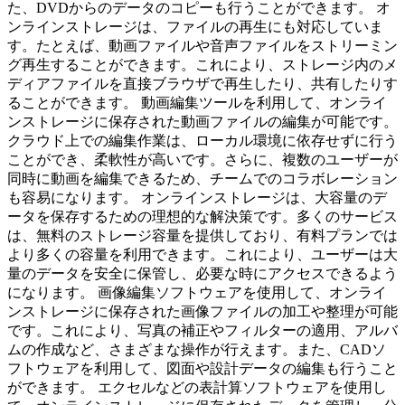
た、DVDからのデータのコピーも行うことができます。 オ
ンラインストレージは、ファイルの再生にも対応していま
す。たとえば、動画ファイルや音声ファイルをストリーミン
グ再生することができます。これにより、ストレージ内のメ
ディアファイルを直接ブラウザで再生したり、共有したりす
ることができます。 動画編集ツールを利用して、オンライ
ンストレージに保存された動画ファイルの編集が可能です。
クラウド上での編集作業は、ローカル環境に依存せずに行う
ことができ、柔軟性が高いです。さらに、複数のユーザーが
同時に動画を編集できるため、チームでのコラボレーション
も容易になります。 オンラインストレージは、大容量のデ
ータを保存するための理想的な解決策です。多くのサービス
は、無料のストレージ容量を提供しており、有料プランでは
より多くの容量を利用できます。これにより、ユーザーは大
量のデータを安全に保管し、必要な時にアクセスできるよう
になります。 画像編集ソフトウェアを使用して、オンライ
ンストレージに保存された画像ファイルの加工や整理が可能
です。これにより、写真の補正やフィルターの適用、アルバ
ムの作成など、さまざまな操作が行えます。また、CADソ
フトウェアを利用して、図面や設計データの編集も行うこと
ができます。 エクセルなどの表計算ソフトウェアを使用し