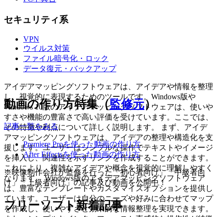
セキュリティ系
VPN
ウイルス対策
ファイル暗号化・ロック
データ復元・バックアップ
アイデアマッピングソフトウェアは、アイデアや情報を整理
し、視覚的に表現するためのツールです。Windows版や
動画の作り方特集（
監修元
）
Windows 10版のアイデアマッピングソフトウェアは、使いや
すさや機能の豊富さで高い評価を受けています。ここでは、
記事一覧をみる
その特徴や利点について詳しく説明します。 まず、アイデ
アマッピングソフトウェアは、アイデアの整理や構造化を支
Premiere Proを使った動画の作り方
援します。ユーザーはシンプルな操作でテキストやイメージ
After Effectsを使った動画の作り方
を挿入し、関連性を示すリンクを作成することができます。
これにより、複雑なアイデアや概念を視覚的に理解しやすく
※映像制作会社が監修を行った「初心者向け」「中級者向
なります。 Windows版のアイデアマッピングソフトウェア
け」「上級者向け」の記事及び動画を公開中！
は、豊富なテンプレートやカスタマイズオプションを提供し
ています。ユーザーは自分のニーズや好みに合わせてマップ
フリーソフト新着記事
を作成し、使いやすさと効果的な情報整理を実現できます。