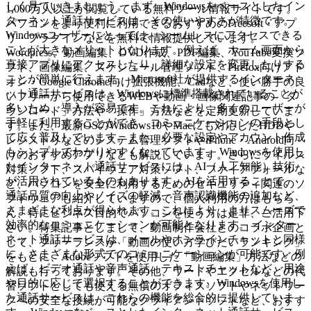
しく見ていきましょう。 まず、Windowsをベースとしたイン
1,000万人以上が閲覧している無料ツール情報サイトです。
ターネット通話サービスは、その使いやすさが特徴です。
パソコンをより便利に利用できるおすすめのFreesoft・アプ
Windowsユーザーにとっては、シームレスにアクセスできる
リ・プラグインなどを無料で情報提供しています。
ことが大きなメリットとなります。例えば、ホーム画面から
Wordpress、動画編集、DVD作成、PDF編集、YouTube変換ソ
直接アプリにアクセスしたり、詳細な設定を変更したりする
フト、画像編集、スケジュール管理ソフト、Firefox向けアド
ことが簡単に行えます。 Microsoft社が提供するインターネ
オン・Google Chrome向け拡張機能、Cadなど、使い勝手の良
ット通話サービスは、Windowsに標準搭載されていることが
いフリーから使用できるWEBや動画・画像関連記事の「ダ
多いため、導入が容易です。これにより、多くのユーザーが
ウンロード」方法や「操作」方法などを定期更新していま
手軽に利用することができ、コミュニケーションの手段とし
す。また、最新OSのWindows10やMacにも対応したHDDや
て広く普及しています。また、必要な設定やアカウント作成
レジストリなどのシステム管理ソフトやiPhone・Android向
もシンプルでわかりやすくなっています。 Windowsを使用し
けのおすすめアプリなども解説しています。さらにウイルス
たインターネット通話サービスには、AI（人工知能）技術
対策ソフト、スパイウェア対策ソフト、ファイアフォールな
が活用されているものもあります。AIを活用することで、
ど、パソコンを安全に利用するためのセキュリティ関連のソ
通話品質の向上やノイズの軽減、音声認識機能の追加など、
フトウェアも紹介していますので、個人利用の方はもちろ
さまざまな利点が得られます。これにより、よりスムーズで
ん、特にビジネス目的でパソコンを使う方は是非、ご活用下
効率的なコミュニケーションが可能となります。 インター
さい。特集記事としまして、動画制作会社とのコラボ企画と
ネット通話サービスは、メールやオンラインチャットと同様
して、フリーランスが「動画の使い方学びたいランキング」
に、さまざまな形式でのコミュニケーションが可能です。例
をもとに、Adobeソフトを使用した「動画編集」方法などの
えば、ビデオ通話や音声通話、テキストチャットなど、用途
解説も行っております。その他、ワードやエクセルなどの代
や目的に応じて選択することができます。Windowsを使用し
替ソフトとしても使える無償のオフィスソフトやネットワー
た通話サービスは、これらの機能を総合的に提供していま
クへの安全な接続が可能なクライアントソフトなど、おすす