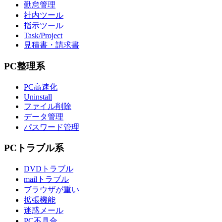
勤怠管理
社内ツール
指示ツール
Task/Project
見積書・請求書
PC整理系
PC高速化
Uninstall
ファイル削除
データ管理
パスワード管理
PCトラブル系
DVDトラブル
mailトラブル
ブラウザが重い
拡張機能
迷惑メール
PC不具合