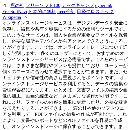
<!--
窓の杜
フリーソフト100
テックキャンプ
cyberlink
FreeSoftNavi
ｋ本的に無料
freee会計
日経クロステック
Wikipedia
-->
オンラインストレージサービスは、デジタルデータを安全に
保存し、編集や共有を容易にするための便利なツールです。
このようなサービスは、個人や企業が重要なファイルを保管
し、必要な場所やデバイスからアクセスできるようにするこ
とができます。ここでは、オンラインストレージについて詳
しく説明します。 多くのユーザーにとって、おすすめのオ
ンラインストレージサービスは必需品です。これらのサービ
スは、さまざまな機能やプランを提供しており、ユーザーが
個々のニーズに合わせて選択することができます。また、セ
キュリティや信頼性の高さも重視されるポイントです。 オ
ンラインストレージサービスを利用すると、データの編集や
管理が容易になります。たとえば、文書ファイルの編集や画
像の加工、動画の編集など、さまざまな操作が可能です。こ
れにより、ファイルの内容を簡単に更新したり、必要な変更
を加えたりすることができます。 窓の杜や他のソフトウェ
アを利用して、PDFファイルの編集や作成が可能です。これ
により、文書やレポートなどのPDFファイルを容易に作成
し、オンラインストレージに保存することができます。ま