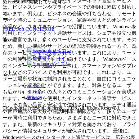
す。 Windowsをベースとしたインターネット通話サービス
めFreesoftを掲載しています。
は、ビジネスシーンやプライベートでの利用に幅広く対応し
top
ています。例えば、ビジネスの会議や打ち合わせ、リモート
page
ワーク時のコミュニケーション、家族や友人とのオンライン
交流など、さまざまなシーンで活躍しています。 Windowsを
FREE Soft CONCIERGE
利用したインターネット通話サービスは、シェアや役立つ機
navcon
能が豊富であり、多くのユーザーに支持されています。その
ため、新しい機能やサービスの追加が期待される一方で、既
存のサービスも常に改善されています。これにより、ユーザ
ーの利便性や満足度が向上し続けています。 Windowsベース
のインターネット通話サービスは、スマートフォンやタブレ
ットなどのデバイスでも利用が可能です。これにより、ユー
navcon
ザーは場所や状況に制約されることなく、自由にコミュニケ
ーションを取ることができます。また、対象となるユーザー
Site紹介
Sitemap
も広がり、より多くの人々とのコミュニケーションが実現さ
Privacy
れます。 Windowsを使用したインターネット通話サービス
は、その高い品質と安定性で信頼されています。ビデオ通話
Copyright© FreesoftConcierge , 2026 All Rights Reserved.
や音声通話の最大数や通話時間に制限がなく、多くのユーザ
ーが同時に利用できるため、さまざまなニーズに対応できま
す。また、最新のセキュリティ対策も施されており、プライ
バシーと情報セキュリティが確保されています。 最後に、
Windowsベースのインターネット通話サービスは、広告の表