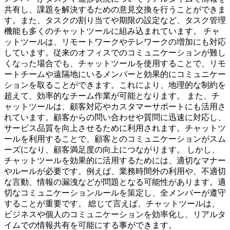
共有し、課題を解決するための意見交換を行うことができま
す。また、タスクの割り当てや期限の設定など、タスク管理
機能も多くのチャットツールに組み込まれています。 チャ
ットツールは、リモートワークやテレワークの増加にも対応
しています。従来のオフィスでのコミュニケーションが難し
くなった場合でも、チャットツールを使用することで、リモ
ートチームや遠隔地にいるメンバーと効果的にコミュニケー
ションを取ることができます。これにより、地理的な制約を
超えて、効率的なチーム作業が可能となります。 また、チ
ャットツールは、顧客対応やカスタマーサポートにも活用さ
れています。顧客からの問い合わせや質問に迅速に対応し、
サービス品質を向上させるために利用されます。チャットツ
ールを利用することで、顧客とのコミュニケーションがスム
ーズになり、顧客満足度の向上につながります。 しかし、
チャットツールを効果的に活用するためには、適切なマナー
やルールが必要です。例えば、業務時間外の利用や、不適切
な言動、情報の漏洩などが問題となる可能性があります。適
切なコミュニケーションルールを策定し、全メンバーが遵守
することが重要です。 総じて言えば、チャットツールは、
ビジネスや個人のコミュニケーションを効率化し、リアルタ
イムでの情報共有を可能にする事ができます。