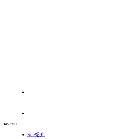
navcon
Site紹介