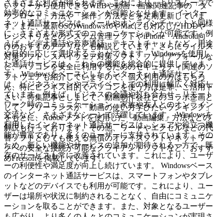
さまざまな利点が得られます。これにより、よりスムーズで
いフリーから使用できるWEBや動画・画像関連記事の「ダ
効率的なコミュニケーションが可能となります。 インター
ウンロード」方法や「操作」方法などを定期更新していま
ネット通話サービスは、メールやオンラインチャットと同様
す。また、最新OSのWindows10やMacにも対応したHDDや
に、さまざまな形式でのコミュニケーションが可能です。例
レジストリなどのシステム管理ソフトやiPhone・Android向
えば、ビデオ通話や音声通話、テキストチャットなど、用途
けのおすすめアプリなども解説しています。さらにウイルス
や目的に応じて選択することができます。Windowsを使用し
対策ソフト、スパイウェア対策ソフト、ファイアフォールな
た通話サービスは、これらの機能を総合的に提供していま
ど、パソコンを安全に利用するためのセキュリティ関連のソ
す。 Windowsをベースとしたインターネット通話サービス
フトウェアも紹介していますので、個人利用の方はもちろ
は、ビジネスシーンやプライベートでの利用に幅広く対応し
ん、特にビジネス目的でパソコンを使う方は是非、ご活用下
ています。例えば、ビジネスの会議や打ち合わせ、リモート
さい。特集記事としまして、動画制作会社とのコラボ企画と
ワーク時のコミュニケーション、家族や友人とのオンライン
して、フリーランスが「動画の使い方学びたいランキング」
交流など、さまざまなシーンで活躍しています。 Windowsを
をもとに、Adobeソフトを使用した「動画編集」方法などの
利用したインターネット通話サービスは、シェアや役立つ機
解説も行っております。その他、ワードやエクセルなどの代
能が豊富であり、多くのユーザーに支持されています。その
替ソフトとしても使える無償のオフィスソフトやネットワー
ため、新しい機能やサービスの追加が期待される一方で、既
クへの安全な接続が可能なクライアントソフトなど、おすす
存のサービスも常に改善されています。これにより、ユーザ
めFreesoftを掲載しています。
ーの利便性や満足度が向上し続けています。 Windowsベース
のインターネット通話サービスは、スマートフォンやタブレ
ットなどのデバイスでも利用が可能です。これにより、ユー
ザーは場所や状況に制約されることなく、自由にコミュニケ
ーションを取ることができます。また、対象となるユーザー
も広がり、より多くの人々とのコミュニケーションが実現さ