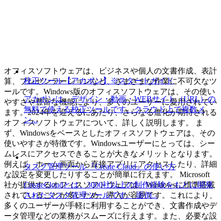
オフィスソフトウェアは、ビジネスや個人の文書作成、表計
校正ツール【アカポン】※スタートガイド
算、プレゼンテーションなど、さまざまな作業に不可欠なツ
ールです。Windows版のオフィスソフトウェアは、その使い
アカポンは、デザイン・動画・WEBサイト（URL）の
やすさや豊富な機能により、多くのユーザーに愛用されてい
無料で使える校正ツールです。クラウド上で複数メ
ます。2024年を迎えるにあたり、さらなる進化が期待される
ン...
オフィスソフトウェアについて、詳しく説明します。 ま
ず、Windowsをベースとしたオフィスソフトウェアは、その
使いやすさが特徴です。Windowsユーザーにとっては、シー
ムレスにアクセスできることが大きなメリットとなります。
例えば、ホーム画面から直接アプリにアクセスしたり、詳細
タスク管理ツール『Create Cloud』の使い方
な設定を変更したりすることが簡単に行えます。 Microsoft
CreateCloudとは、3000社以上の制作経験をもとに開発
社が提供するオフィスソフトウェアは、Windowsに標準搭載
されたタスク管理ツールです。 面倒...
されていることが多いため、導入が容易です。これにより、
多くのユーザーが手軽に利用することができ、文書作成やデ
ータ管理などの業務がスムーズに行えます。また、必要な設