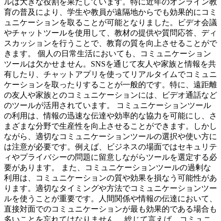
ルは大きな役割を果たしています。特に近年のオンライン教
育の普及により、学生や教員が遠隔地からでも効果的にコミ
ュニケーションを取ることが可能となりました。ビデオ会議
やチャットツールを使用して、教材の提供や質問応答、ディ
スカッションを行うことで、教育の質を向上させることがで
きます。 個人の日常生活においても、コミュニケーション
ツールは欠かせません。SNSを通じて友人や家族と情報を共
有したり、チャットアプリを使ってリアルタイムでコミュニ
ケーションを取ったりすることが一般的です。特に、遠距離
の友人や家族とのコミュニケーションには、ビデオ通話など
のツールが活用されています。 コミュニケーションツール
の利用は、情報の迅速な伝達や効率的な協力を可能にし、さ
まざまな分野で生産性を向上させることができます。しかし
ながら、適切なコミュニケーションツールの選択や使い方に
は注意が必要です。例えば、ビジネスの場面ではセキュリテ
ィやプライバシーの問題に留意しながらツールを選定する必
要があります。 また、コミュニケーションツールの過剰な
利用は、コミュニケーションの質や効果を損なう可能性があ
ります。適切なタイミングや方法でコミュニケーションツー
ルを使うことが重要です。人間関係や情報の伝達において、
直接対面でのコミュニケーションが最も効果的である場合も
多いことを忘れてはなりません。 総じて言えば、コミュニ