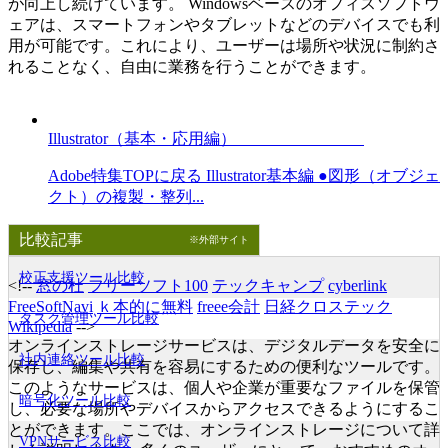
が向上し続けています。 Windowsベースのオフィスソフトウ
ェアは、スマートフォンやタブレットなどのデバイスでも利
用が可能です。これにより、ユーザーは場所や状況に制約さ
れることなく、自由に業務を行うことができます。
Illustrator（基本・応用編）
Adobe特集TOPに戻る Illustrator基本編 ●図形（オブジェ
クト）の複製・整列...
比較記事
※外部サイト
校正支援ツール比較
<!--
窓の杜
フリーソフト100
テックキャンプ
cyberlink
FreeSoftNavi
ｋ本的に無料
freee会計
日経クロステック
タスク管理ツール比較
Wikipedia
-->
オンラインストレージサービスは、デジタルデータを安全に
社内連絡ツール比較
保存し、編集や共有を容易にするための便利なツールです。
このようなサービスは、個人や企業が重要なファイルを保管
暗号化ツール比較
し、必要な場所やデバイスからアクセスできるようにするこ
とができます。ここでは、オンラインストレージについて詳
VPNサービス比較