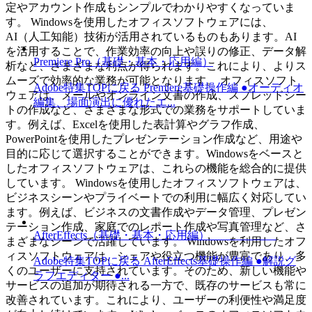
定やアカウント作成もシンプルでわかりやすくなっていま
す。 Windowsを使用したオフィスソフトウェアには、
AI（人工知能）技術が活用されているものもあります。AI
を活用することで、作業効率の向上や誤りの修正、データ解
Premiere Pro（基礎・基本・応用編）
析など、さまざまな利点が得られます。これにより、よりス
ムーズで効率的な業務が可能となります。 オフィスソフト
Adobe特集TOPに戻る Premiere基礎操作編 ●オーディオ
ウェアは、メールやオンライン文書の作成、スプレッドシー
編集、場面演出に優れたエ...
トの作成など、さまざまな形式での業務をサポートしていま
す。例えば、Excelを使用した表計算やグラフ作成、
PowerPointを使用したプレゼンテーション作成など、用途や
目的に応じて選択することができます。Windowsをベースと
したオフィスソフトウェアは、これらの機能を総合的に提供
しています。 Windowsを使用したオフィスソフトウェアは、
ビジネスシーンやプライベートでの利用に幅広く対応してい
ます。例えば、ビジネスの文書作成やデータ管理、プレゼン
テーション作成、家庭でのレポート作成や写真管理など、さ
AfterEffects（基礎・基本・応用編）
まざまなシーンで活躍しています。 Windowsを利用したオフ
ィスソフトウェアは、シェアや役立つ機能が豊富であり、多
Adobe特集TOPに戻る AfterEffects基礎操作編 ●解説グ
くのユーザーに支持されています。そのため、新しい機能や
ラフエディター ●...
サービスの追加が期待される一方で、既存のサービスも常に
改善されています。これにより、ユーザーの利便性や満足度