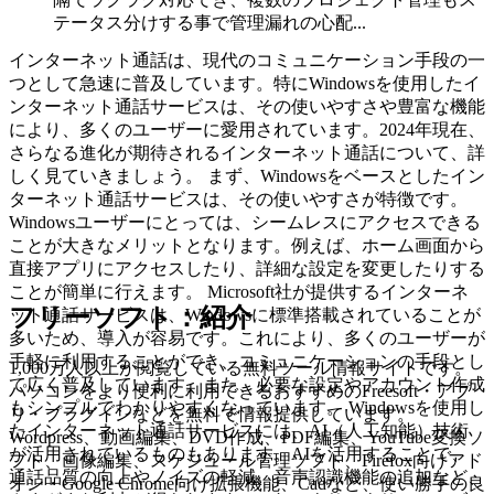
テータス分けする事で管理漏れの心配...
インターネット通話は、現代のコミュニケーション手段の一
つとして急速に普及しています。特にWindowsを使用したイ
ンターネット通話サービスは、その使いやすさや豊富な機能
により、多くのユーザーに愛用されています。2024年現在、
さらなる進化が期待されるインターネット通話について、詳
しく見ていきましょう。 まず、Windowsをベースとしたイン
ターネット通話サービスは、その使いやすさが特徴です。
Windowsユーザーにとっては、シームレスにアクセスできる
ことが大きなメリットとなります。例えば、ホーム画面から
直接アプリにアクセスしたり、詳細な設定を変更したりする
ことが簡単に行えます。 Microsoft社が提供するインターネ
フリーソフト：紹介
ット通話サービスは、Windowsに標準搭載されていることが
多いため、導入が容易です。これにより、多くのユーザーが
手軽に利用することができ、コミュニケーションの手段とし
1,000万人以上が閲覧している無料ツール情報サイトです。
て広く普及しています。また、必要な設定やアカウント作成
パソコンをより便利に利用できるおすすめのFreesoft・アプ
もシンプルでわかりやすくなっています。 Windowsを使用し
リ・プラグインなどを無料で情報提供しています。
たインターネット通話サービスには、AI（人工知能）技術
Wordpress、動画編集、DVD作成、PDF編集、YouTube変換ソ
が活用されているものもあります。AIを活用することで、
フト、画像編集、スケジュール管理ソフト、Firefox向けアド
通話品質の向上やノイズの軽減、音声認識機能の追加など、
オン・Google Chrome向け拡張機能、Cadなど、使い勝手の良