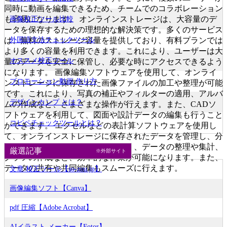
同時に動画を編集できるため、チームでのコラボレーション
も容易になります。 オンラインストレージは、大容量のデ
画像校正ツール比較
ータを保存するための理想的な解決策です。多くのサービス
外国語文法チェックツール
は、無料のストレージ容量を提供しており、有料プランでは
より多くの容量を利用できます。これにより、ユーザーは大
オススメ校正ツール
量のデータを安全に保管し、必要な時にアクセスできるよう
になります。 画像編集ソフトウェアを使用して、オンライ
プロモーション動画 作り方
ンストレージに保存された画像ファイルの加工や整理が可能
です。これにより、写真の補正やフィルターの適用、アルバ
デザインカンプ とは？
ムの作成など、さまざまな操作が行えます。また、CADソ
フトウェアを利用して、図面や設計データの編集も行うこと
コピペチェックツールとは？
ができます。 エクセルなどの表計算ソフトウェアを使用し
て、オンラインストレージに保存されたデータを管理し、分
析することができます。これにより、データの整理や集計、
厳選記事
※外部サイト
グラフの作成など、効率的な作業が可能になります。また、
データの共有や共同編集もスムーズに行えます。
文章 校正ツール【so-zou.jp】
画像編集ソフト【Canva】
pdf 圧縮【Adobe Acrobat】
AIイラスト メーカー【Fotor】