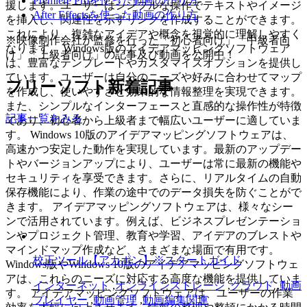
Premiere Proを使った動画の作り方
援します。ユーザーはシンプルな操作でテキストやイメージ
After Effectsを使った動画の作り方
を挿入し、関連性を示すリンクを作成することができます。
これにより、複雑なアイデアや概念を視覚的に理解しやすく
※映像制作会社が監修を行った「初心者向け」「中級者向
なります。 Windows版のアイデアマッピングソフトウェア
け」「上級者向け」の記事及び動画を公開中！
は、豊富なテンプレートやカスタマイズオプションを提供し
ています。ユーザーは自分のニーズや好みに合わせてマップ
フリーソフト新着記事
を作成し、使いやすさと効果的な情報整理を実現できます。
また、シンプルなインターフェースと直感的な操作性が特徴
記事一覧をみる
であり、初心者から上級者まで幅広いユーザーに適していま
す。 Windows 10版のアイデアマッピングソフトウェアは、
高速かつ安定した動作を実現しています。最新のアップデー
トやバージョンアップにより、ユーザーは常に最新の機能や
セキュリティを享受できます。さらに、リアルタイムの自動
保存機能により、作業の途中でのデータ損失を防ぐことがで
きます。 アイデアマッピングソフトウェアは、様々なシー
ンで活用されています。例えば、ビジネスプレゼンテーショ
ンやプロジェクト管理、教育や学習、アイデアのブレストや
マインドマップ作成など、さまざまな場面で有用です。
校正ツール【アカポン】※スタートガイド
Windows版やWindows 10版のアイデアマッピングソフトウェ
アは、これらのニーズに対応する高度な機能を提供していま
インターネット
,
オンラインストレージ
,
クラウド
,
動画
す。 アイデアマッピングソフトウェアは、ユーザーの作業
プレイヤー
,
動画管理
,
動画編集関連