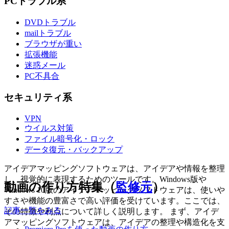
PCトラブル系
DVDトラブル
mailトラブル
ブラウザが重い
拡張機能
迷惑メール
PC不具合
セキュリティ系
VPN
ウイルス対策
ファイル暗号化・ロック
データ復元・バックアップ
アイデアマッピングソフトウェアは、アイデアや情報を整理
し、視覚的に表現するためのツールです。Windows版や
動画の作り方特集（
監修元
）
Windows 10版のアイデアマッピングソフトウェアは、使いや
すさや機能の豊富さで高い評価を受けています。ここでは、
記事一覧をみる
その特徴や利点について詳しく説明します。 まず、アイデ
アマッピングソフトウェアは、アイデアの整理や構造化を支