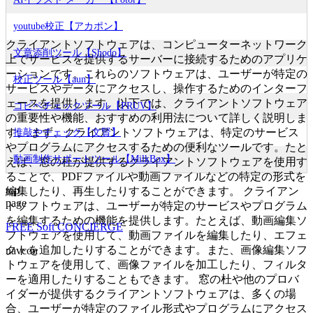
youtube校正【アカポン】
クライアントソフトウェアは、コンピューターネットワーク
文章添削ツール【Shodo】
上でサービスを提供するサーバーに接続するためのアプリケ
ーションです。これらのソフトウェアは、ユーザーが特定の
校正ツール【aun】
サービスやデータにアクセスし、操作するためのインターフ
ェースを提供します。以下では、クライアントソフトウェア
コピペチェックツール【PRUV】
の重要性や機能、おすすめの利用法について詳しく説明しま
す。 まず、クライアントソフトウェアは、特定のサービス
推敲やチェック【文賢】
やプログラムにアクセスするための便利なツールです。たと
動画制作サポートツール【MilkBox】
えば、窓の杜が提供するクライアントソフトウェアを使用す
ることで、PDFファイルや動画ファイルなどの特定の形式を
top
編集したり、再生したりすることができます。 クライアン
page
トソフトウェアは、ユーザーが特定のサービスやプログラム
を編集するための機能を提供します。たとえば、動画編集ソ
FREE Soft CONCIERGE
フトウェアを使用して、動画ファイルを編集したり、エフェ
クトを追加したりすることができます。また、画像編集ソフ
navcon
トウェアを使用して、画像ファイルを加工したり、フィルタ
ーを適用したりすることもできます。 窓の杜や他のプロバ
イダーが提供するクライアントソフトウェアは、多くの場
合、ユーザーが特定のファイル形式やプログラムにアクセス