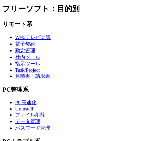
フリーソフト：目的別
リモート系
Web/テレビ会議
電子契約
勤怠管理
社内ツール
指示ツール
Task/Project
見積書・請求書
PC整理系
PC高速化
Uninstall
ファイル削除
データ管理
パスワード管理