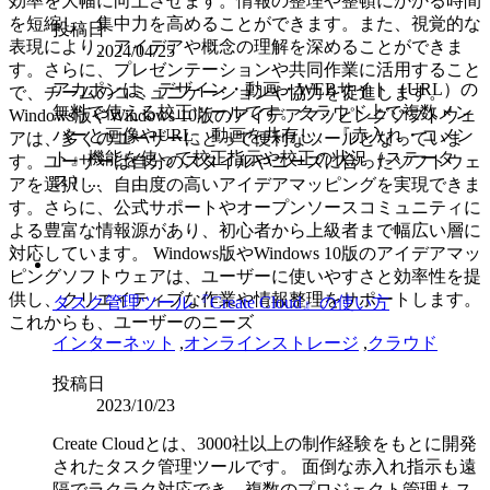
効率を大幅に向上させます。情報の整理や整頓にかかる時間
を短縮し、集中力を高めることができます。また、視覚的な
投稿日
表現により、アイデアや概念の理解を深めることができま
2024/04/25
す。さらに、プレゼンテーションや共同作業に活用すること
アカポンは、デザイン・動画・WEBサイト（URL）の
で、チームのコミュニケーションや協力を促進します。
無料で使える校正ツールです。クラウド上で複数メン
Windows版やWindows 10版のアイデアマッピングソフトウェ
バーと画像やURL、動画を共有し、『赤入れ・コメン
アは、多くのユーザーにとって便利なツールとなっていま
ト』機能を使って校正指示や校正の状況（ステータ
す。ユーザーは自分のスタイルやニーズに合ったソフトウェ
ス）...
アを選択し、自由度の高いアイデアマッピングを実現できま
す。さらに、公式サポートやオープンソースコミュニティに
よる豊富な情報源があり、初心者から上級者まで幅広い層に
対応しています。 Windows版やWindows 10版のアイデアマッ
ピングソフトウェアは、ユーザーに使いやすさと効率性を提
供し、クリエイティブな作業や情報整理をサポートします。
タスク管理ツール『Create Cloud』の使い方
これからも、ユーザーのニーズ
インターネット
,
オンラインストレージ
,
クラウド
投稿日
2023/10/23
Create Cloudとは、3000社以上の制作経験をもとに開発
されたタスク管理ツールです。 面倒な赤入れ指示も遠
隔でラクラク対応でき、複数のプロジェクト管理もス