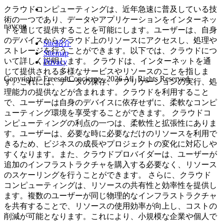
クラウドコンピューティングは、近年急速に普及している技
術の一つであり、データやアプリケーションをインターネッ
navcon
トを通じて提供することを可能にします。ユーザーは、自身
のデバイスからクラウド上のリソースにアクセスし、処理や
Site紹介
ストレージを行うことができます。以下では、クラウドにつ
Sitemap
いて詳しく説明します。 クラウドは、インターネットを通
Privacy
じて提供される多様なサービスやリソースのことを指しま
Copyright© FreesoftConcierge , 2026 All Rights Reserved.
す。これには、データの保存、アプリケーションの実行、処
理能力の提供などが含まれます。クラウドを利用すること
で、ユーザーは自身のデバイスに依存せずに、柔軟なコンピ
ューティング環境を享受することができます。 クラウドコ
ンピューティングの利点の一つは、柔軟性と拡張性にありま
す。ユーザーは、必要な時に必要なだけのリソースを利用で
きるため、ビジネスの成長やプロジェクトの変化に対応しや
すくなります。また、クラウドプロバイダーは、ユーザーが
追加のインフラストラクチャを購入する必要なく、リソース
のスケーリングを行うことができます。 さらに、クラウド
コンピューティングは、リソースの共有性と効率性を提供し
ます。複数のユーザーが同じ物理的なインフラストラクチャ
を共有することで、リソースの使用効率が向上し、コストの
削減が可能となります。これにより、小規模な企業や個人で