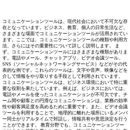
コミュニケーションツールは、現代社会において不可欠な存
在となっています。ビジネス、教育、個人の日常生活など、
さまざまな場面でコミュニケーションツールが活用されてい
ます。ここでは、コミュニケーションツールの種類や利用方
法、さらにはその重要性について詳しく説明します。 ま
ず、コミュニケーションツールにはさまざまな種類がありま
す。電話やメール、チャットアプリ、ビデオ会議ツール、
SNS（ソーシャルネットワーキングサービス）などがその代
表的な例です。これらのツールは、文字や音声、映像などを
介して情報をやり取りする手段として利用されています。
コミュニケーションツールは、ビジネス環境において特に重
要な役割を果たしています。例えば、ビジネスにおいては、
電話やメールを使ったコミュニケーションが不可欠です。チ
ーム間や顧客との円滑なコミュニケーションは、業務の効率
性や顧客満足度を高めるために重要です。また、ビデオ会議
ツールを利用することで、地理的に離れた場所にいるメンバ
ー同士がリアルタイムで対話し、情報共有や意思決定を行う
ことができます。 教育分野でも、コミュニケーションツー