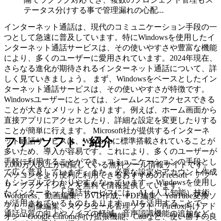
テータス分けする事で管理漏れの心配...
インターネット通話は、現代のコミュニケーション手段の一
つとして急速に普及しています。特にWindowsを使用したイ
ンターネット通話サービスは、その使いやすさや豊富な機能
により、多くのユーザーに愛用されています。2024年現在、
さらなる進化が期待されるインターネット通話について、詳
しく見ていきましょう。 まず、Windowsをベースとしたイン
ターネット通話サービスは、その使いやすさが特徴です。
Windowsユーザーにとっては、シームレスにアクセスできる
ことが大きなメリットとなります。例えば、ホーム画面から
直接アプリにアクセスしたり、詳細な設定を変更したりする
ことが簡単に行えます。 Microsoft社が提供するインターネ
フリーソフト：紹介
ット通話サービスは、Windowsに標準搭載されていることが
多いため、導入が容易です。これにより、多くのユーザーが
手軽に利用することができ、コミュニケーションの手段とし
1,000万人以上が閲覧している無料ツール情報サイトです。
て広く普及しています。また、必要な設定やアカウント作成
パソコンをより便利に利用できるおすすめのFreesoft・アプ
もシンプルでわかりやすくなっています。 Windowsを使用し
リ・プラグインなどを無料で情報提供しています。
たインターネット通話サービスには、AI（人工知能）技術
Wordpress、動画編集、DVD作成、PDF編集、YouTube変換ソ
が活用されているものもあります。AIを活用することで、
フト、画像編集、スケジュール管理ソフト、Firefox向けアド
通話品質の向上やノイズの軽減、音声認識機能の追加など、
オン・Google Chrome向け拡張機能、Cadなど、使い勝手の良