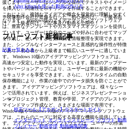
Premiere Proを使った動画の作り方
援します。ユーザーはシンプルな操作でテキストやイメージ
After Effectsを使った動画の作り方
を挿入し、関連性を示すリンクを作成することができます。
これにより、複雑なアイデアや概念を視覚的に理解しやすく
※映像制作会社が監修を行った「初心者向け」「中級者向
なります。 Windows版のアイデアマッピングソフトウェア
け」「上級者向け」の記事及び動画を公開中！
は、豊富なテンプレートやカスタマイズオプションを提供し
ています。ユーザーは自分のニーズや好みに合わせてマップ
フリーソフト新着記事
を作成し、使いやすさと効果的な情報整理を実現できます。
また、シンプルなインターフェースと直感的な操作性が特徴
記事一覧をみる
であり、初心者から上級者まで幅広いユーザーに適していま
す。 Windows 10版のアイデアマッピングソフトウェアは、
高速かつ安定した動作を実現しています。最新のアップデー
トやバージョンアップにより、ユーザーは常に最新の機能や
セキュリティを享受できます。さらに、リアルタイムの自動
保存機能により、作業の途中でのデータ損失を防ぐことがで
きます。 アイデアマッピングソフトウェアは、様々なシー
ンで活用されています。例えば、ビジネスプレゼンテーショ
ンやプロジェクト管理、教育や学習、アイデアのブレストや
マインドマップ作成など、さまざまな場面で有用です。
校正ツール【アカポン】※スタートガイド
Windows版やWindows 10版のアイデアマッピングソフトウェ
アは、これらのニーズに対応する高度な機能を提供していま
インターネット
,
オンラインストレージ
,
クラウド
,
動画
す。 アイデアマッピングソフトウェアは、ユーザーの作業
プレイヤー
,
動画管理
,
動画編集関連