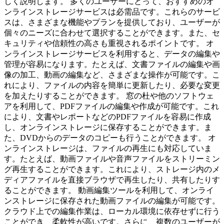
しく説明します。 多くのユーザーにとって、おすすめのオ
ンラインストレージサービスは必需品です。これらのサービ
スは、さまざまな機能やプランを提供しており、ユーザーが
個々のニーズに合わせて選択することができます。また、セ
キュリティや信頼性の高さも重視されるポイントです。 オ
ンラインストレージサービスを利用すると、データの編集や
管理が容易になります。たとえば、文書ファイルの編集や画
像の加工、動画の編集など、さまざまな操作が可能です。こ
れにより、ファイルの内容を簡単に更新したり、必要な変更
を加えたりすることができます。 窓の杜や他のソフトウェ
アを利用して、PDFファイルの編集や作成が可能です。これ
により、文書やレポートなどのPDFファイルを容易に作成
し、オンラインストレージに保存することができます。ま
た、DVDからのデータのコピーも行うことができます。 オ
ンラインストレージは、ファイルの再生にも対応していま
す。たとえば、動画ファイルや音声ファイルをストリーミン
グ再生することができます。これにより、ストレージ内のメ
ディアファイルを直接ブラウザで再生したり、共有したりす
ることができます。 動画編集ツールを利用して、オンライ
ンストレージに保存された動画ファイルの編集が可能です。
クラウド上での編集作業は、ローカル環境に依存せずに行う
ことができ、柔軟性が高いです。さらに、複数のユーザーが