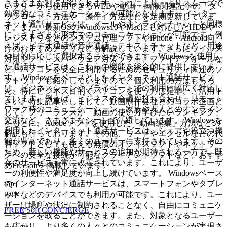
さまざまな利点が得られます。これにより、よりスムーズで
いフリーから使用できるWEBや動画・画像関連記事の「ダ
効率的なコミュニケーションが可能となります。 インター
ウンロード」方法や「操作」方法などを定期更新していま
ネット通話サービスは、メールやオンラインチャットと同様
す。また、最新OSのWindows10やMacにも対応したHDDや
に、さまざまな形式でのコミュニケーションが可能です。例
レジストリなどのシステム管理ソフトやiPhone・Android向
えば、ビデオ通話や音声通話、テキストチャットなど、用途
けのおすすめアプリなども解説しています。さらにウイルス
や目的に応じて選択することができます。Windowsを使用し
対策ソフト、スパイウェア対策ソフト、ファイアフォールな
た通話サービスは、これらの機能を総合的に提供していま
ど、パソコンを安全に利用するためのセキュリティ関連のソ
す。 Windowsをベースとしたインターネット通話サービス
フトウェアも紹介していますので、個人利用の方はもちろ
は、ビジネスシーンやプライベートでの利用に幅広く対応し
ん、特にビジネス目的でパソコンを使う方は是非、ご活用下
ています。例えば、ビジネスの会議や打ち合わせ、リモート
さい。特集記事としまして、動画制作会社とのコラボ企画と
ワーク時のコミュニケーション、家族や友人とのオンライン
して、フリーランスが「動画の使い方学びたいランキング」
交流など、さまざまなシーンで活躍しています。 Windowsを
をもとに、Adobeソフトを使用した「動画編集」方法などの
利用したインターネット通話サービスは、シェアや役立つ機
解説も行っております。その他、ワードやエクセルなどの代
能が豊富であり、多くのユーザーに支持されています。その
替ソフトとしても使える無償のオフィスソフトやネットワー
ため、新しい機能やサービスの追加が期待される一方で、既
クへの安全な接続が可能なクライアントソフトなど、おすす
存のサービスも常に改善されています。これにより、ユーザ
めFreesoftを掲載しています。
ーの利便性や満足度が向上し続けています。 Windowsベース
top
のインターネット通話サービスは、スマートフォンやタブレ
page
ットなどのデバイスでも利用が可能です。これにより、ユー
ザーは場所や状況に制約されることなく、自由にコミュニケ
FREE Soft CONCIERGE
ーションを取ることができます。また、対象となるユーザー
も広がり、より多くの人々とのコミュニケーションが実現さ