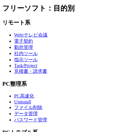
フリーソフト：目的別
リモート系
Web/テレビ会議
電子契約
勤怠管理
社内ツール
指示ツール
Task/Project
見積書・請求書
PC整理系
PC高速化
Uninstall
ファイル削除
データ管理
パスワード管理