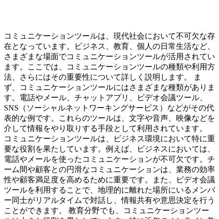
コミュニケーションツールは、現代社会において不可欠な存
在となっています。ビジネス、教育、個人の日常生活など、
さまざまな場面でコミュニケーションツールが活用されてい
ます。ここでは、コミュニケーションツールの種類や利用方
法、さらにはその重要性について詳しく説明します。 ま
ず、コミュニケーションツールにはさまざまな種類がありま
す。電話やメール、チャットアプリ、ビデオ会議ツール、
SNS（ソーシャルネットワーキングサービス）などがその代
表的な例です。これらのツールは、文字や音声、映像などを
介して情報をやり取りする手段として利用されています。
コミュニケーションツールは、ビジネス環境において特に重
要な役割を果たしています。例えば、ビジネスにおいては、
電話やメールを使ったコミュニケーションが不可欠です。チ
ーム間や顧客との円滑なコミュニケーションは、業務の効率
性や顧客満足度を高めるために重要です。また、ビデオ会議
ツールを利用することで、地理的に離れた場所にいるメンバ
ー同士がリアルタイムで対話し、情報共有や意思決定を行う
ことができます。 教育分野でも、コミュニケーションツー