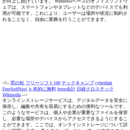
が向上し続けています。 Windowsベースのオフィスソフトウ
ェアは、スマートフォンやタブレットなどのデバイスでも利
用が可能です。これにより、ユーザーは場所や状況に制約さ
れることなく、自由に業務を行うことができます。
<!--
窓の杜
フリーソフト100
テックキャンプ
cyberlink
FreeSoftNavi
ｋ本的に無料
freee会計
日経クロステック
Wikipedia
-->
オンラインストレージサービスは、デジタルデータを安全に
保存し、編集や共有を容易にするための便利なツールです。
このようなサービスは、個人や企業が重要なファイルを保管
し、必要な場所やデバイスからアクセスできるようにするこ
とができます。ここでは、オンラインストレージについて詳