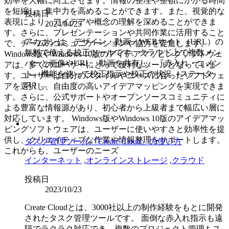
効率を大幅に向上させます。情報の整理や整頓にかかる時間
を短縮し、集中力を高めることができます。また、視覚的な
投稿日
表現により、アイデアや概念の理解を深めることができま
2024/04/25
す。さらに、プレゼンテーションや共同作業に活用すること
アカポンは、デザイン・動画・WEBサイト（URL）の
で、チームのコミュニケーションや協力を促進します。
無料で使える校正ツールです。クラウド上で複数メン
Windows版やWindows 10版のアイデアマッピングソフトウェ
バーと画像やURL、動画を共有し、『赤入れ・コメン
アは、多くのユーザーにとって便利なツールとなっていま
ト』機能を使って校正指示や校正の状況（ステータ
す。ユーザーは自分のスタイルやニーズに合ったソフトウェ
ス）...
アを選択し、自由度の高いアイデアマッピングを実現できま
す。さらに、公式サポートやオープンソースコミュニティに
よる豊富な情報源があり、初心者から上級者まで幅広い層に
対応しています。 Windows版やWindows 10版のアイデアマッ
ピングソフトウェアは、ユーザーに使いやすさと効率性を提
供し、クリエイティブな作業や情報整理をサポートします。
タスク管理ツール『Create Cloud』の使い方
これからも、ユーザーのニーズ
インターネット
,
オンラインストレージ
,
クラウド
投稿日
2023/10/23
Create Cloudとは、3000社以上の制作経験をもとに開発
されたタスク管理ツールです。 面倒な赤入れ指示も遠
隔でラクラク対応でき、複数のプロジェクト管理もス