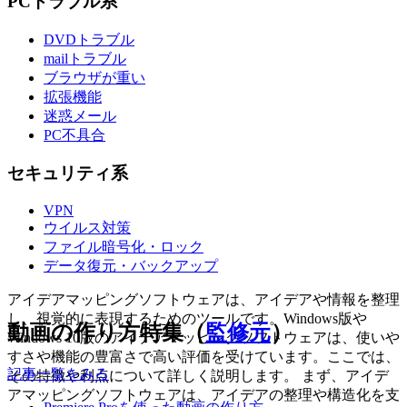
PCトラブル系
DVDトラブル
mailトラブル
ブラウザが重い
拡張機能
迷惑メール
PC不具合
セキュリティ系
VPN
ウイルス対策
ファイル暗号化・ロック
データ復元・バックアップ
アイデアマッピングソフトウェアは、アイデアや情報を整理
し、視覚的に表現するためのツールです。Windows版や
動画の作り方特集（
監修元
）
Windows 10版のアイデアマッピングソフトウェアは、使いや
すさや機能の豊富さで高い評価を受けています。ここでは、
記事一覧をみる
その特徴や利点について詳しく説明します。 まず、アイデ
アマッピングソフトウェアは、アイデアの整理や構造化を支