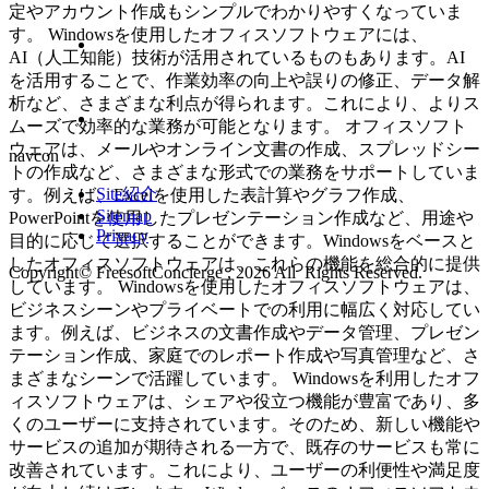
定やアカウント作成もシンプルでわかりやすくなっていま
す。 Windowsを使用したオフィスソフトウェアには、
AI（人工知能）技術が活用されているものもあります。AI
を活用することで、作業効率の向上や誤りの修正、データ解
析など、さまざまな利点が得られます。これにより、よりス
ムーズで効率的な業務が可能となります。 オフィスソフト
ウェアは、メールやオンライン文書の作成、スプレッドシー
navcon
トの作成など、さまざまな形式での業務をサポートしていま
Site紹介
す。例えば、Excelを使用した表計算やグラフ作成、
Sitemap
PowerPointを使用したプレゼンテーション作成など、用途や
Privacy
目的に応じて選択することができます。Windowsをベースと
したオフィスソフトウェアは、これらの機能を総合的に提供
Copyright© FreesoftConcierge , 2026 All Rights Reserved.
しています。 Windowsを使用したオフィスソフトウェアは、
ビジネスシーンやプライベートでの利用に幅広く対応してい
ます。例えば、ビジネスの文書作成やデータ管理、プレゼン
テーション作成、家庭でのレポート作成や写真管理など、さ
まざまなシーンで活躍しています。 Windowsを利用したオフ
ィスソフトウェアは、シェアや役立つ機能が豊富であり、多
くのユーザーに支持されています。そのため、新しい機能や
サービスの追加が期待される一方で、既存のサービスも常に
改善されています。これにより、ユーザーの利便性や満足度