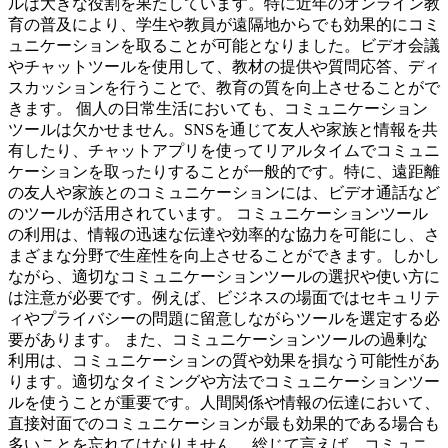
ルは大きな役割を果たしています。特に近年のオンライン教
育の普及により、学生や教員が遠隔地からでも効果的にコミ
ュニケーションを取ることが可能となりました。ビデオ会議
やチャットツールを使用して、教材の提供や質問応答、ディ
スカッションを行うことで、教育の質を向上させることがで
きます。 個人の日常生活においても、コミュニケーション
ツールは欠かせません。SNSを通じて友人や家族と情報を共
有したり、チャットアプリを使ってリアルタイムでコミュニ
ケーションを取ったりすることが一般的です。特に、遠距離
の友人や家族とのコミュニケーションには、ビデオ通話など
のツールが活用されています。 コミュニケーションツール
の利用は、情報の迅速な伝達や効率的な協力を可能にし、さ
まざまな分野で生産性を向上させることができます。しかし
ながら、適切なコミュニケーションツールの選択や使い方に
は注意が必要です。例えば、ビジネスの場面ではセキュリテ
ィやプライバシーの問題に留意しながらツールを選定する必
要があります。 また、コミュニケーションツールの過剰な
利用は、コミュニケーションの質や効果を損なう可能性があ
ります。適切なタイミングや方法でコミュニケーションツー
ルを使うことが重要です。人間関係や情報の伝達において、
直接対面でのコミュニケーションが最も効果的である場合も
多いことを忘れてはなりません。 総じて言えば、コミュニ