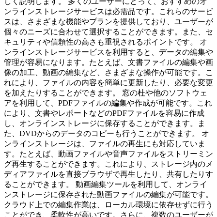
しく説明します。 多くのユーザーにとって、おすすめのオ
ンラインストレージサービスは必需品です。これらのサービ
スは、さまざまな機能やプランを提供しており、ユーザーが
個々のニーズに合わせて選択することができます。また、セ
キュリティや信頼性の高さも重視されるポイントです。 オ
ンラインストレージサービスを利用すると、データの編集や
管理が容易になります。たとえば、文書ファイルの編集や画
像の加工、動画の編集など、さまざまな操作が可能です。こ
れにより、ファイルの内容を簡単に更新したり、必要な変更
を加えたりすることができます。 窓の杜や他のソフトウェ
アを利用して、PDFファイルの編集や作成が可能です。これ
により、文書やレポートなどのPDFファイルを容易に作成
し、オンラインストレージに保存することができます。ま
た、DVDからのデータのコピーも行うことができます。 オ
ンラインストレージは、ファイルの再生にも対応していま
す。たとえば、動画ファイルや音声ファイルをストリーミン
グ再生することができます。これにより、ストレージ内のメ
ディアファイルを直接ブラウザで再生したり、共有したりす
ることができます。 動画編集ツールを利用して、オンライ
ンストレージに保存された動画ファイルの編集が可能です。
クラウド上での編集作業は、ローカル環境に依存せずに行う
ことができ、柔軟性が高いです。さらに、複数のユーザーが