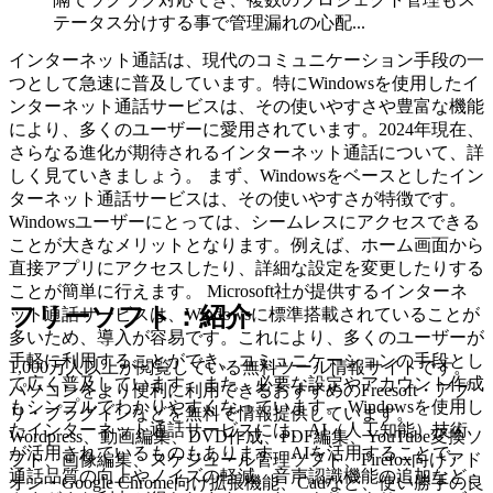
テータス分けする事で管理漏れの心配...
インターネット通話は、現代のコミュニケーション手段の一
つとして急速に普及しています。特にWindowsを使用したイ
ンターネット通話サービスは、その使いやすさや豊富な機能
により、多くのユーザーに愛用されています。2024年現在、
さらなる進化が期待されるインターネット通話について、詳
しく見ていきましょう。 まず、Windowsをベースとしたイン
ターネット通話サービスは、その使いやすさが特徴です。
Windowsユーザーにとっては、シームレスにアクセスできる
ことが大きなメリットとなります。例えば、ホーム画面から
直接アプリにアクセスしたり、詳細な設定を変更したりする
ことが簡単に行えます。 Microsoft社が提供するインターネ
フリーソフト：紹介
ット通話サービスは、Windowsに標準搭載されていることが
多いため、導入が容易です。これにより、多くのユーザーが
手軽に利用することができ、コミュニケーションの手段とし
1,000万人以上が閲覧している無料ツール情報サイトです。
て広く普及しています。また、必要な設定やアカウント作成
パソコンをより便利に利用できるおすすめのFreesoft・アプ
もシンプルでわかりやすくなっています。 Windowsを使用し
リ・プラグインなどを無料で情報提供しています。
たインターネット通話サービスには、AI（人工知能）技術
Wordpress、動画編集、DVD作成、PDF編集、YouTube変換ソ
が活用されているものもあります。AIを活用することで、
フト、画像編集、スケジュール管理ソフト、Firefox向けアド
通話品質の向上やノイズの軽減、音声認識機能の追加など、
オン・Google Chrome向け拡張機能、Cadなど、使い勝手の良