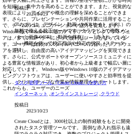
効率を大幅に向上させます。情報の整理や整頓にかかる時間
を短縮し、集中力を高めることができます。また、視覚的な
投稿日
表現により、アイデアや概念の理解を深めることができま
2024/04/25
す。さらに、プレゼンテーションや共同作業に活用すること
アカポンは、デザイン・動画・WEBサイト（URL）の
で、チームのコミュニケーションや協力を促進します。
無料で使える校正ツールです。クラウド上で複数メン
Windows版やWindows 10版のアイデアマッピングソフトウェ
バーと画像やURL、動画を共有し、『赤入れ・コメン
アは、多くのユーザーにとって便利なツールとなっていま
ト』機能を使って校正指示や校正の状況（ステータ
す。ユーザーは自分のスタイルやニーズに合ったソフトウェ
ス）...
アを選択し、自由度の高いアイデアマッピングを実現できま
す。さらに、公式サポートやオープンソースコミュニティに
よる豊富な情報源があり、初心者から上級者まで幅広い層に
対応しています。 Windows版やWindows 10版のアイデアマッ
ピングソフトウェアは、ユーザーに使いやすさと効率性を提
供し、クリエイティブな作業や情報整理をサポートします。
タスク管理ツール『Create Cloud』の使い方
これからも、ユーザーのニーズ
インターネット
,
オンラインストレージ
,
クラウド
投稿日
2023/10/23
Create Cloudとは、3000社以上の制作経験をもとに開発
されたタスク管理ツールです。 面倒な赤入れ指示も遠
隔でラクラク対応でき、複数のプロジェクト管理もス