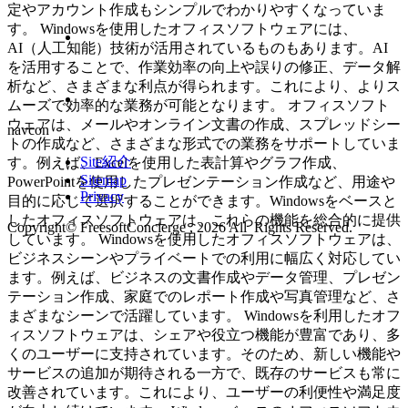
定やアカウント作成もシンプルでわかりやすくなっていま
す。 Windowsを使用したオフィスソフトウェアには、
AI（人工知能）技術が活用されているものもあります。AI
を活用することで、作業効率の向上や誤りの修正、データ解
析など、さまざまな利点が得られます。これにより、よりス
ムーズで効率的な業務が可能となります。 オフィスソフト
ウェアは、メールやオンライン文書の作成、スプレッドシー
navcon
トの作成など、さまざまな形式での業務をサポートしていま
Site紹介
す。例えば、Excelを使用した表計算やグラフ作成、
Sitemap
PowerPointを使用したプレゼンテーション作成など、用途や
Privacy
目的に応じて選択することができます。Windowsをベースと
したオフィスソフトウェアは、これらの機能を総合的に提供
Copyright© FreesoftConcierge , 2026 All Rights Reserved.
しています。 Windowsを使用したオフィスソフトウェアは、
ビジネスシーンやプライベートでの利用に幅広く対応してい
ます。例えば、ビジネスの文書作成やデータ管理、プレゼン
テーション作成、家庭でのレポート作成や写真管理など、さ
まざまなシーンで活躍しています。 Windowsを利用したオフ
ィスソフトウェアは、シェアや役立つ機能が豊富であり、多
くのユーザーに支持されています。そのため、新しい機能や
サービスの追加が期待される一方で、既存のサービスも常に
改善されています。これにより、ユーザーの利便性や満足度