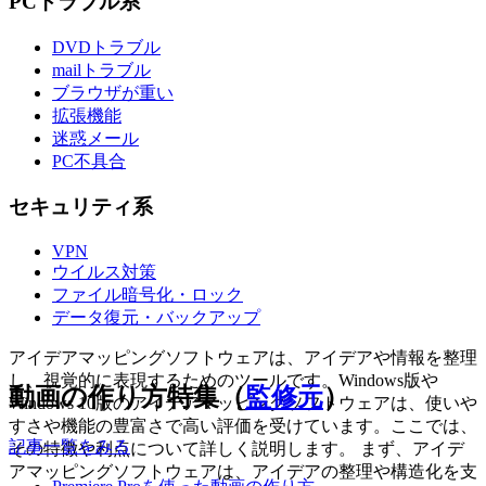
PCトラブル系
DVDトラブル
mailトラブル
ブラウザが重い
拡張機能
迷惑メール
PC不具合
セキュリティ系
VPN
ウイルス対策
ファイル暗号化・ロック
データ復元・バックアップ
アイデアマッピングソフトウェアは、アイデアや情報を整理
し、視覚的に表現するためのツールです。Windows版や
動画の作り方特集（
監修元
）
Windows 10版のアイデアマッピングソフトウェアは、使いや
すさや機能の豊富さで高い評価を受けています。ここでは、
記事一覧をみる
その特徴や利点について詳しく説明します。 まず、アイデ
アマッピングソフトウェアは、アイデアの整理や構造化を支