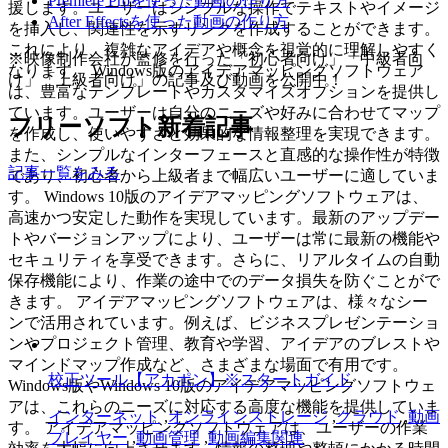
Premiere Proを使った動画の作り方
援します。ユーザーはシンプルな操作でテキストやイメージ
After Effectsを使った動画の作り方
を挿入し、関連性を示すリンクを作成することができます。
これにより、複雑なアイデアや概念を視覚的に理解しやすく
※映像制作会社が監修を行った「初心者向け」「中級者向
なります。 Windows版のアイデアマッピングソフトウェア
け」「上級者向け」の記事及び動画を公開中！
は、豊富なテンプレートやカスタマイズオプションを提供し
ています。ユーザーは自分のニーズや好みに合わせてマップ
フリーソフト新着記事
を作成し、使いやすさと効果的な情報整理を実現できます。
また、シンプルなインターフェースと直感的な操作性が特徴
記事一覧をみる
であり、初心者から上級者まで幅広いユーザーに適していま
す。 Windows 10版のアイデアマッピングソフトウェアは、
高速かつ安定した動作を実現しています。最新のアップデー
トやバージョンアップにより、ユーザーは常に最新の機能や
セキュリティを享受できます。さらに、リアルタイムの自動
保存機能により、作業の途中でのデータ損失を防ぐことがで
きます。 アイデアマッピングソフトウェアは、様々なシー
ンで活用されています。例えば、ビジネスプレゼンテーショ
ンやプロジェクト管理、教育や学習、アイデアのブレストや
マインドマップ作成など、さまざまな場面で有用です。
校正ツール【アカポン】※スタートガイド
Windows版やWindows 10版のアイデアマッピングソフトウェ
アは、これらのニーズに対応する高度な機能を提供していま
インターネット
,
オンラインストレージ
,
クラウド
,
動画
す。 アイデアマッピングソフトウェアは、ユーザーの作業
プレイヤー
,
動画管理
,
動画編集関連