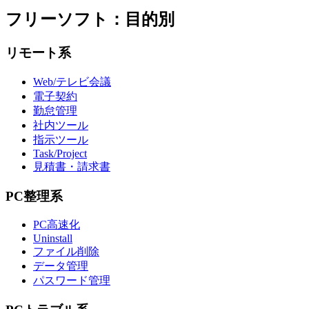
フリーソフト：目的別
リモート系
Web/テレビ会議
電子契約
勤怠管理
社内ツール
指示ツール
Task/Project
見積書・請求書
PC整理系
PC高速化
Uninstall
ファイル削除
データ管理
パスワード管理