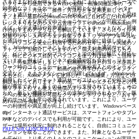
さまざまな利点が得られます。これにより、よりスムーズで
いフリーから使用できるWEBや動画・画像関連記事の「ダ
効率的なコミュニケーションが可能となります。 インター
ウンロード」方法や「操作」方法などを定期更新していま
ネット通話サービスは、メールやオンラインチャットと同様
す。また、最新OSのWindows10やMacにも対応したHDDや
に、さまざまな形式でのコミュニケーションが可能です。例
レジストリなどのシステム管理ソフトやiPhone・Android向
えば、ビデオ通話や音声通話、テキストチャットなど、用途
けのおすすめアプリなども解説しています。さらにウイルス
や目的に応じて選択することができます。Windowsを使用し
対策ソフト、スパイウェア対策ソフト、ファイアフォールな
た通話サービスは、これらの機能を総合的に提供していま
ど、パソコンを安全に利用するためのセキュリティ関連のソ
す。 Windowsをベースとしたインターネット通話サービス
フトウェアも紹介していますので、個人利用の方はもちろ
は、ビジネスシーンやプライベートでの利用に幅広く対応し
ん、特にビジネス目的でパソコンを使う方は是非、ご活用下
ています。例えば、ビジネスの会議や打ち合わせ、リモート
さい。特集記事としまして、動画制作会社とのコラボ企画と
ワーク時のコミュニケーション、家族や友人とのオンライン
して、フリーランスが「動画の使い方学びたいランキング」
交流など、さまざまなシーンで活躍しています。 Windowsを
をもとに、Adobeソフトを使用した「動画編集」方法などの
利用したインターネット通話サービスは、シェアや役立つ機
解説も行っております。その他、ワードやエクセルなどの代
能が豊富であり、多くのユーザーに支持されています。その
替ソフトとしても使える無償のオフィスソフトやネットワー
ため、新しい機能やサービスの追加が期待される一方で、既
クへの安全な接続が可能なクライアントソフトなど、おすす
存のサービスも常に改善されています。これにより、ユーザ
めFreesoftを掲載しています。
ーの利便性や満足度が向上し続けています。 Windowsベース
top
のインターネット通話サービスは、スマートフォンやタブレ
page
ットなどのデバイスでも利用が可能です。これにより、ユー
ザーは場所や状況に制約されることなく、自由にコミュニケ
FREE Soft CONCIERGE
ーションを取ることができます。また、対象となるユーザー
も広がり、より多くの人々とのコミュニケーションが実現さ