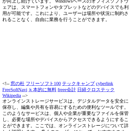
が向上し続けています。 Windowsベースのオフィスソフトウ
ェアは、スマートフォンやタブレットなどのデバイスでも利
用が可能です。これにより、ユーザーは場所や状況に制約さ
れることなく、自由に業務を行うことができます。
<!--
窓の杜
フリーソフト100
テックキャンプ
cyberlink
FreeSoftNavi
ｋ本的に無料
freee会計
日経クロステック
Wikipedia
-->
オンラインストレージサービスは、デジタルデータを安全に
保存し、編集や共有を容易にするための便利なツールです。
このようなサービスは、個人や企業が重要なファイルを保管
し、必要な場所やデバイスからアクセスできるようにするこ
とができます。ここでは、オンラインストレージについて詳