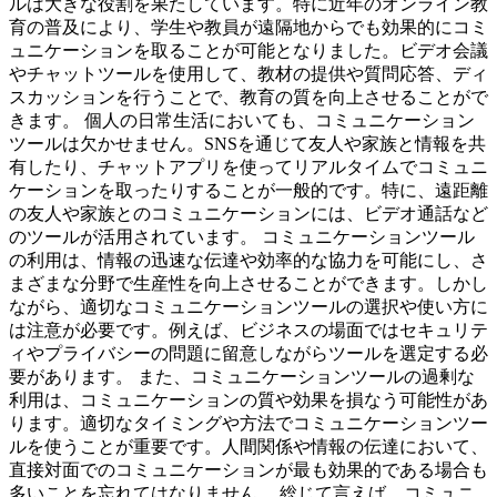
ルは大きな役割を果たしています。特に近年のオンライン教
育の普及により、学生や教員が遠隔地からでも効果的にコミ
ュニケーションを取ることが可能となりました。ビデオ会議
やチャットツールを使用して、教材の提供や質問応答、ディ
スカッションを行うことで、教育の質を向上させることがで
きます。 個人の日常生活においても、コミュニケーション
ツールは欠かせません。SNSを通じて友人や家族と情報を共
有したり、チャットアプリを使ってリアルタイムでコミュニ
ケーションを取ったりすることが一般的です。特に、遠距離
の友人や家族とのコミュニケーションには、ビデオ通話など
のツールが活用されています。 コミュニケーションツール
の利用は、情報の迅速な伝達や効率的な協力を可能にし、さ
まざまな分野で生産性を向上させることができます。しかし
ながら、適切なコミュニケーションツールの選択や使い方に
は注意が必要です。例えば、ビジネスの場面ではセキュリテ
ィやプライバシーの問題に留意しながらツールを選定する必
要があります。 また、コミュニケーションツールの過剰な
利用は、コミュニケーションの質や効果を損なう可能性があ
ります。適切なタイミングや方法でコミュニケーションツー
ルを使うことが重要です。人間関係や情報の伝達において、
直接対面でのコミュニケーションが最も効果的である場合も
多いことを忘れてはなりません。 総じて言えば、コミュニ