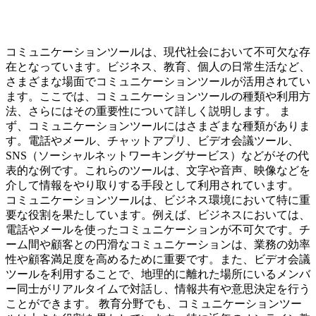
コミュニケーションツールは、現代社会において不可欠な存
在となっています。ビジネス、教育、個人の日常生活など、
さまざまな場面でコミュニケーションツールが活用されてい
ます。ここでは、コミュニケーションツールの種類や利用方
法、さらにはその重要性について詳しく説明します。 ま
ず、コミュニケーションツールにはさまざまな種類がありま
す。電話やメール、チャットアプリ、ビデオ会議ツール、
SNS（ソーシャルネットワーキングサービス）などがその代
表的な例です。これらのツールは、文字や音声、映像などを
介して情報をやり取りする手段として利用されています。
コミュニケーションツールは、ビジネス環境において特に重
要な役割を果たしています。例えば、ビジネスにおいては、
電話やメールを使ったコミュニケーションが不可欠です。チ
ーム間や顧客との円滑なコミュニケーションは、業務の効率
性や顧客満足度を高めるために重要です。また、ビデオ会議
ツールを利用することで、地理的に離れた場所にいるメンバ
ー同士がリアルタイムで対話し、情報共有や意思決定を行う
ことができます。 教育分野でも、コミュニケーションツー