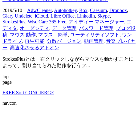
2019/5/10
AdwCleaner
,
Autohotkey
,
Box
,
Caesium
,
Dropbox
,
Glary Undelete
,
iCloud
,
Libre Office
,
LinkedIn
,
Skype
,
StrokesPlus
,
Wise Care 365 Free
,
アイディー マネージャー
,
エ
ディタ
,
オーダシティ
,
データ管理
,
パスワード管理
,
ブログ投
稿
,
マウス 動作
,
マウス 簡単
,
ユーティリティソフト
,
ワン
ドライブ
,
再生可能
,
分散バージョン
,
動画管理
,
音楽プレイヤ
ー
,
高速化させるアドオン
StrokesPlusとは、右クリックしながらマウスを動かすことに
よって、割り当てられた動作を行うフ...
top
page
FREE Soft CONCIERGE
navcon