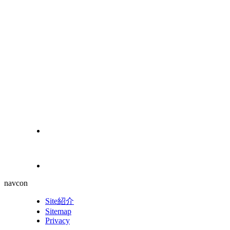
navcon
Site紹介
Sitemap
Privacy