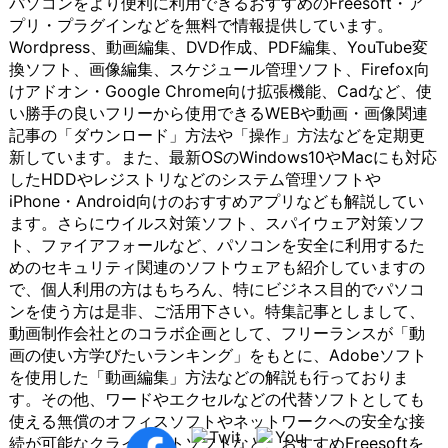
パソコンをより便利に利用できるおすすめのFreesoft・ア
作成する
は、シー
接アプリに
るよ
のイ
グは、リソースの共
サービ
ケー
プリ・プラグインなどを無料で情報提供しています。
ことがで
ムレスに
アクセスし
うに
ンタ
有性と効率性を提供
ス）など
ショ
Wordpress、動画編集、DVD作成、PDF編集、YouTube変
きます。
アクセス
たり、詳細
する
ーフ
します。複数のユー
がその代
ンを
換ソフト、画像編集、スケジュール管理ソフト、Firefox向
これによ
できるこ
な設定を変
こと
ェー
ザーが同じ物理的な
表的な例
可能
り、複雑
とが大き
更したりす
がで
スを
インフラストラクチ
です。こ
にし
けアドオン・Google Chrome向け拡張機能、Cadなど、使
なアイデ
なメリッ
ることが簡
きま
提供
ャを共有すること
れらのツ
ま
い勝手の良いフリーから使用できるWEBや動画・画像関連
アや概念
トとなり
単に行えま
す。
しま
で、リソースの使用
ールは、
す。
記事の「ダウンロード」方法や「操作」方法などを定期更
を視覚的
ます。例
す。
ここ
す。
効率が向上し、コス
文字や音
以下
新しています。また、最新OSのWindows10やMacにも対応
に理解し
えば、ホ
Microsoft
で
以下
トの削減が可能とな
声、映像
で
やすくな
ーム画面
社が提供す
は、
で
ります。これによ
などを介
は、
したHDDやレジストリなどのシステム管理ソフトや
ります。
から直接
るオフィス
オン
は、
り、小規模な企業や
して情報
チャ
iPhone・Android向けのおすすめアプリなども解説してい
Windows
アプリに
ソフトウェ
ライ
クラ
個人でも、大規模な
をやり取
ット
ます。さらにウイルス対策ソフト、スパイウェア対策ソフ
版のアイ
アクセス
アは、
ンス
イア
計算リソースにアク
りする手
ツー
ト、ファイアフォールなど、パソコンを安全に利用するた
デアマッ
したり、
Windowsに
トレ
ント
セスできるようにな
段として
ルの
めのセキュリティ関連のソフトウェアも紹介していますの
ピングソ
詳細な設
標準搭載さ
ージ
ソフ
ります。 また、クラ
利用され
概
フトウェ
定を変更
れているこ
につ
トウ
ウドは、データのセ
ていま
要、
で、個人利用の方はもちろん、特にビジネス目的でパソコ
アは、豊
したりす
とが多いた
いて
ェア
キュリティとバック
す。 コ
利
ンを使う方は是非、ご活用下さい。特集記事としまして、
富なテン
ることが
め、導入が
詳し
の重
アップにも貢献しま
ミュニケ
点、
動画制作会社とのコラボ企画として、フリーランスが「動
プレート
簡単に行
容易です。
く説
要性
す。クラウドプロバ
ーション
利用
画の使い方学びたいランキング」をもとに、Adobeソフト
やカスタ
えます。
これによ
明し
や機
イダーは、専門的な
ツール
方法
マイズオ
Microsoft
り、多くの
ま
能、
セキュリティ対策や
は、ビジ
につ
を使用した「動画編集」方法などの解説も行っておりま
プション
社が提供
ユーザーが
す。
おす
バックアップシステ
ネス環境
いて
す。その他、ワードやエクセルなどの代替ソフトとしても
を提供し
するイン
手軽に利用
多く
すめ
ムを提供することが
において
詳し
使える無償のオフィスソフトやネットワークへの安全な接
ていま
ターネッ
することが
のユ
の利
できるため、ユーザ
特に重要
く説
続が可能なクライアントソフトなど、おすすめFreesoftを
す。ユー
ト通話サ
でき、文書
ーザ
用法
ーはデータの保護と
な役割を
明し