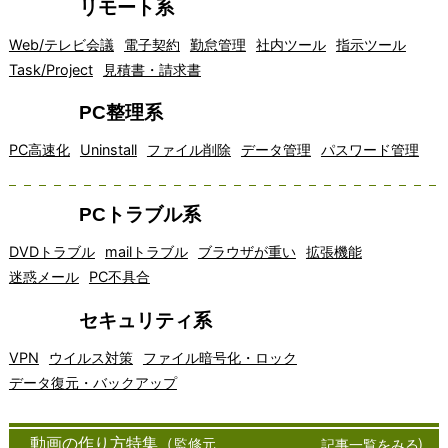
リモート系
Web/テレビ会議
電子契約
勤怠管理
社内ツール
指示ツール
Task/Project
見積書・請求書
PC整理系
PC高速化
Uninstall
ファイル削除
データ管理
パスワード管理
PCトラブル系
DVDトラブル
mailトラブル
ブラウザが重い
拡張機能
迷惑メール
PC不具合
セキュリティ系
VPN
ウイルス対策
ファイル暗号化・ロック
データ復元・バックアップ
アイデア
インター
オフィスソ
<!--
オン
クラ
クラウドコンピュー
コミュニ
チャ
窓の杜
マッピン
ネット通
フトウェア
ライ
イア
ティングは、近年急
ケーショ
ット
フリーソフト
動画の作り方特集（
監修元
）
記事一覧をみる