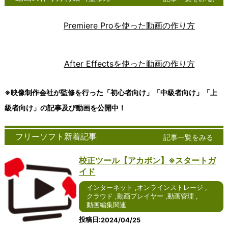
グソフト
話は、現
は、ビジネ
ンス
ント
速に普及している技
ンツール
ツー
100
ウェア
代のコミ
スや個人の
トレ
ソフ
術の一つであり、デ
は、現代
ル
テックキャン
は、アイ
ュニケー
文書作成、
ージ
トウ
ータやアプリケーシ
社会にお
は、
プ
Premiere Proを使った動画の作り方
デアや情
ション手
表計算、プ
サー
ェア
ョンをインターネッ
いて不可
近年
cyberlink
報を整理
段の一つ
レゼンテー
ビス
は、
トを通じて提供する
欠な存在
急速
FreeSoftNavi
し、視覚
として急
ションな
は、
コン
ことを可能にしま
となって
に普
ｋ本的に無料
的に表現
速に普及
ど、さまざ
デジ
ピュ
す。ユーザーは、自
います。
及し
freee会計
After Effectsを使った動画の作り方
するため
していま
まな作業に
タル
ータ
身のデバイスからク
ビジネ
てい
日経クロステ
のツール
す。特に
不可欠なツ
デー
ーネ
ラウド上のリソース
ス、教
るコ
ック
です。
Windows
ールです。
タを
ット
にアクセスし、処理
育、個人
ミュ
Wikipedia
-->
※映像制作会社が監修を行った「初心者向け」「中級者向け」「上
Windows
を使用し
Windows版
安全
ワー
やストレージを行う
の日常生
ニケ
版や
たインタ
のオフィス
に保
ク上
ことができます。以
活など、
ーシ
級者向け」の記事及び動画を公開中！
Windows
ーネット
ソフトウェ
存
でサ
下では、クラウドに
さまざま
ョン
10版のア
通話サー
アは、その
し、
ービ
ついて詳しく説明し
な場面で
ツー
イデアマ
ビスは、
使いやすさ
編集
スを
ます。 クラウドは、
コミュニ
ルの
フリーソフト新着記事
記事一覧をみる
ッピング
その使い
や豊富な機
や共
提供
インターネットを通
ケーショ
一つ
ソフトウ
やすさや
能により、
有を
する
じて提供される多様
ンツール
であ
校正ツール【アカポン】※スタートガ
ェアは、
豊富な機
多くのユー
容易
サー
なサービスやリソー
が活用さ
り、
使いやす
能によ
ザーに愛用
にす
バー
スのことを指しま
れていま
テキ
イド
さや機能
り、多く
されていま
るた
に接
す。これには、デー
す。ここ
スト
インターネット
,
オンラインストレージ
の豊富さ
のユーザ
す。2024
めの
続す
タの保存、アプリケ
では、コ
メッ
,
クラウド
,
動画プレイヤー
,
動画管理
,
で高い評
ーに愛用
年を迎える
便利
るた
ーションの実行、処
ミュニケ
セー
動画編集関連
価を受け
されてい
にあたり、
なツ
めの
理能力の提供などが
ーション
ジを
ていま
ます。
さらなる進
ール
アプ
含まれます。クラウ
ツールの
やり
投稿日
2024/04/25
す。ここ
2024年
化が期待さ
で
リケ
ドを利用すること
種類や利
取り