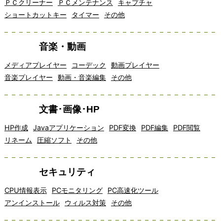
ＰＣクリーナー
ＰＣメンテナンス
キャプチャ
ショートカットキー
タイマー
その他
音楽・動画
メディアプレイヤー
コーデック
動画プレイヤー
音楽プレイヤー
動画・音楽編集
その他
文書･画像･HP
HP作成
Javaアプリケーション
PDF変換
PDF編集
PDF閲覧
リネーム
圧縮ソフト
その他
セキュリティ
CPU情報表示
PCモニタリング
PC高速化ツール
アンインストール
ウィルス対策
その他