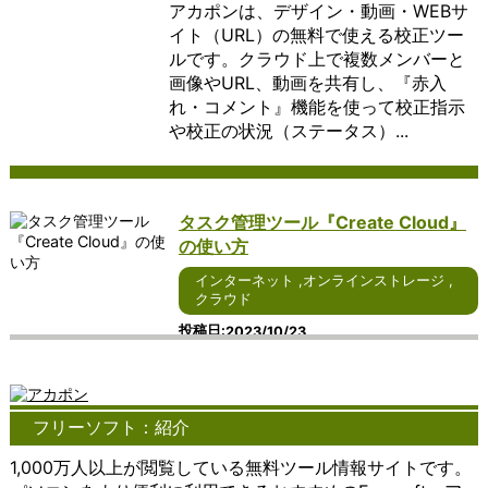
アカポンは、デザイン・動画・WEBサ
では、そ
現在、さ
れるオフィ
す。
ーシ
で、ユーザーは自身
用方法、
する
の特徴や
らなる進
スソフトウ
この
ョン
のデバイスに依存せ
さらには
ため
イト（URL）の無料で使える校正ツー
利点につ
化が期待
ェアについ
よう
で
ずに、柔軟なコンピ
その重要
のア
ルです。クラウド上で複数メンバーと
いて詳し
されるイ
て、詳しく
なサ
す。
ューティング環境を
性につい
プリ
画像やURL、動画を共有し、『赤入
く説明し
ンターネ
説明しま
ービ
これ
享受することができ
て詳しく
ケー
れ・コメント』機能を使って校正指示
ます。
ット通話
す。 まず、
ス
らの
ます。 クラウドコン
説明しま
ショ
や校正の状況（ステータス）...
まず、ア
につい
Windowsを
は、
ソフ
ピューティングの利
す。 ま
ンで
イデアマ
て、詳し
ベースとし
個人
トウ
点の一つは、柔軟性
ず、コミ
す。
ッピング
く見てい
たオフィス
や企
ェア
と拡張性にありま
ュニケー
ビジ
ソフトウ
きましょ
ソフトウェ
業が
は、
す。ユーザーは、必
ションツ
ネス
ェアは、
う。 ま
アは、その
重要
ユー
要な時に必要なだけ
ールには
や個
タスク管理ツール『Create Cloud』
アイデア
ず、
使いやすさ
なフ
ザー
のリソースを利用で
さまざま
人の
の使い方
の整理や
Windows
が特徴で
ァイ
が特
きるため、ビジネス
な種類が
両方
構造化を
をベース
す。
ルを
定の
の成長やプロジェク
ありま
で広
インターネット
,
オンラインストレージ
,
支援しま
としたイ
Windowsユ
保管
サー
トの変化に対応しや
す。電話
く利
クラウド
す。ユー
ンターネ
ーザーにと
し、
ビス
すくなります。ま
やメー
用さ
ザーはシ
ット通話
っては、シ
必要
やデ
た、クラウドプロバ
ル、チャ
れて
投稿日
2023/10/23
ンプルな
サービス
ームレスに
な場
ータ
イダーは、ユーザー
ットアプ
お
Create Cloudとは、3000社以上の制
操作でテ
は、その
アクセスで
所や
にア
が追加のインフラス
リ、ビデ
り、
作経験をもとに開発されたタスク管理
キストや
使いやす
きることが
デバ
クセ
トラクチャを購入す
オ会議ツ
リア
イメージ
さが特徴
大きなメリ
イス
ス
る必要なく、リソー
ール、
ルタ
ツールです。 面倒な赤入れ指示も遠
を挿入
です。
ットとなり
から
し、
スのスケーリングを
SNS（ソ
イム
フリーソフト：紹介
隔でラクラク対応でき、複数のプロジ
し、関連
Windows
ます。例え
アク
操作
行うことができま
ーシャル
での
ェクト管理もステータス分けする事で
性を示す
ユーザー
ば、ホーム
セス
する
す。 さらに、クラウ
ネットワ
コミ
1,000万人以上が閲覧している無料ツール情報サイトです。
管理漏れの心配...
リンクを
にとって
画面から直
でき
ため
ドコンピューティン
ーキング
ュニ