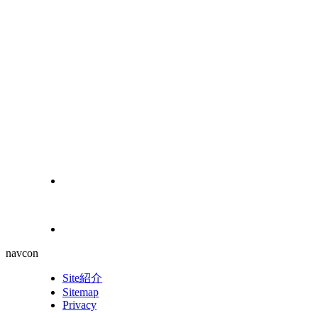
navcon
Site紹介
Sitemap
Privacy