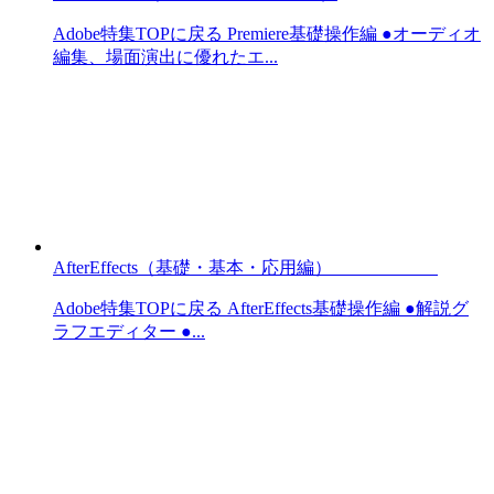
Adobe特集TOPに戻る Premiere基礎操作編 ●オーディオ
編集、場面演出に優れたエ...
AfterEffects（基礎・基本・応用編）
Adobe特集TOPに戻る AfterEffects基礎操作編 ●解説グ
ラフエディター ●...