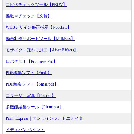
コピペチェックツール【PRUV】
推敲やチェック【文賢】
WEBデザイン修正指示【Naoshite】
動画制作サポートツール【MilkBox】
モザイク・ぼかし加工【After Effects】
口パク加工【Premiere Pro】
PDF編集ソフト【Foxit】
PDF編集ソフト【Smallpdf】
コラージュ写真【FotoJet】
多機能編集ツール【Photopea】
Pixlr Express｜オンラインフォトエディタ
メディバン ペイント