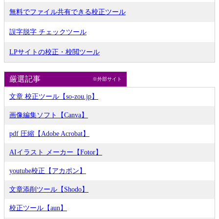
無料でファイル共有できる校正ツール
誤字脱字 チェックツール
LPサイトの校正・校閲ツール
厳選記事
※外部サイト
文章 校正ツール【so-zou.jp】
画像編集ソフト【Canva】
pdf 圧縮【Adobe Acrobat】
AIイラスト メーカー【Fotor】
youtube校正【アカポン】
文章添削ツール【Shodo】
校正ツール【aun】