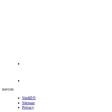
navcon
Site紹介
Sitemap
Privacy