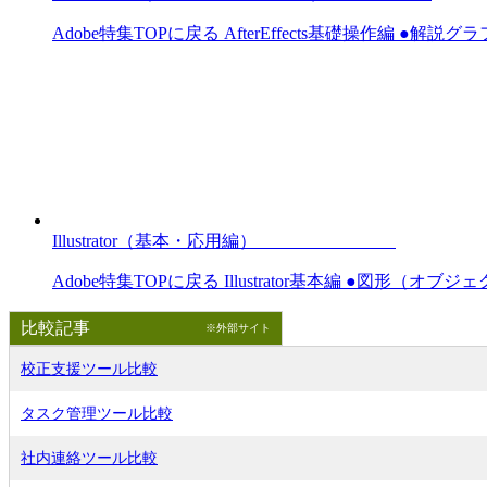
Adobe特集TOPに戻る AfterEffects基礎操作編 ●解説グラ
Illustrator（基本・応用編）
Adobe特集TOPに戻る Illustrator基本編 ●図形（オブ
比較記事
※外部サイト
校正支援ツール比較
タスク管理ツール比較
社内連絡ツール比較