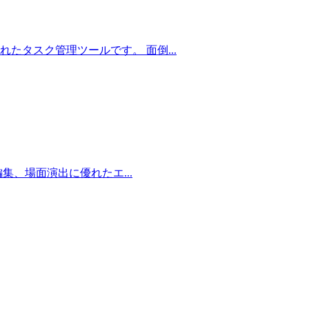
発されたタスク管理ツールです。 面倒...
オ編集、場面演出に優れたエ...