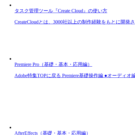
タスク管理ツール『Create Cloud』の使い方
CreateCloudとは、3000社以上の制作経験をもとに開
Premiere Pro（基礎・基本・応用編）
Adobe特集TOPに戻る Premiere基礎操作編 ●オーディ
AfterEffects（基礎・基本・応用編）