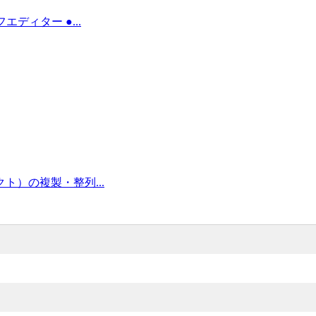
フエディター ●...
ジェクト）の複製・整列...