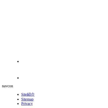
navcon
Site紹介
Sitemap
Privacy