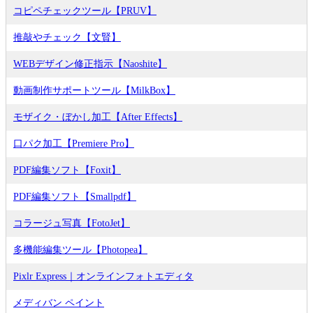
コピペチェックツール【PRUV】
推敲やチェック【文賢】
WEBデザイン修正指示【Naoshite】
動画制作サポートツール【MilkBox】
モザイク・ぼかし加工【After Effects】
口パク加工【Premiere Pro】
PDF編集ソフト【Foxit】
PDF編集ソフト【Smallpdf】
コラージュ写真【FotoJet】
多機能編集ツール【Photopea】
Pixlr Express｜オンラインフォトエディタ
メディバン ペイント