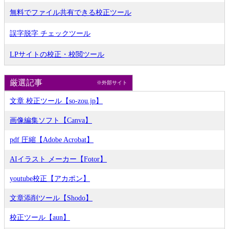
無料でファイル共有できる校正ツール
誤字脱字 チェックツール
LPサイトの校正・校閲ツール
厳選記事
※外部サイト
文章 校正ツール【so-zou.jp】
画像編集ソフト【Canva】
pdf 圧縮【Adobe Acrobat】
AIイラスト メーカー【Fotor】
youtube校正【アカポン】
文章添削ツール【Shodo】
校正ツール【aun】