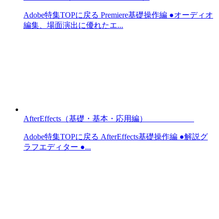
Adobe特集TOPに戻る Premiere基礎操作編 ●オーディオ
編集、場面演出に優れたエ...
AfterEffects（基礎・基本・応用編）
Adobe特集TOPに戻る AfterEffects基礎操作編 ●解説グ
ラフエディター ●...