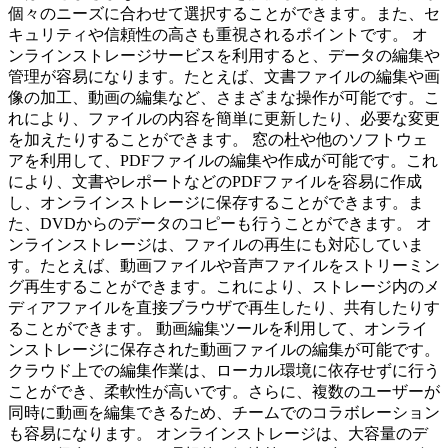
個々のニーズに合わせて選択することができます。また、セ
キュリティや信頼性の高さも重視されるポイントです。 オ
ンラインストレージサービスを利用すると、データの編集や
管理が容易になります。たとえば、文書ファイルの編集や画
像の加工、動画の編集など、さまざまな操作が可能です。こ
れにより、ファイルの内容を簡単に更新したり、必要な変更
を加えたりすることができます。 窓の杜や他のソフトウェ
アを利用して、PDFファイルの編集や作成が可能です。これ
により、文書やレポートなどのPDFファイルを容易に作成
し、オンラインストレージに保存することができます。ま
た、DVDからのデータのコピーも行うことができます。 オ
ンラインストレージは、ファイルの再生にも対応していま
す。たとえば、動画ファイルや音声ファイルをストリーミン
グ再生することができます。これにより、ストレージ内のメ
ディアファイルを直接ブラウザで再生したり、共有したりす
ることができます。 動画編集ツールを利用して、オンライ
ンストレージに保存された動画ファイルの編集が可能です。
クラウド上での編集作業は、ローカル環境に依存せずに行う
ことができ、柔軟性が高いです。さらに、複数のユーザーが
同時に動画を編集できるため、チームでのコラボレーション
も容易になります。 オンラインストレージは、大容量のデ