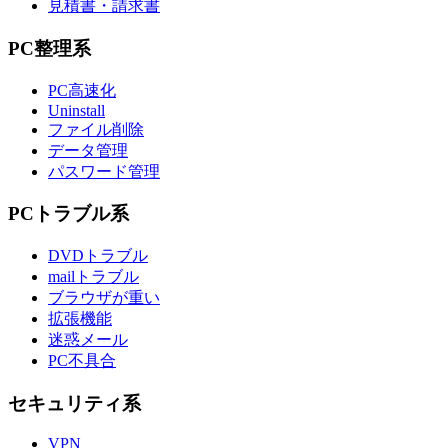
見積書・請求書
PC整理系
PC高速化
Uninstall
ファイル削除
データ管理
パスワード管理
PCトラブル系
DVDトラブル
mailトラブル
ブラウザが重い
拡張機能
迷惑メール
PC不具合
セキュリティ系
VPN