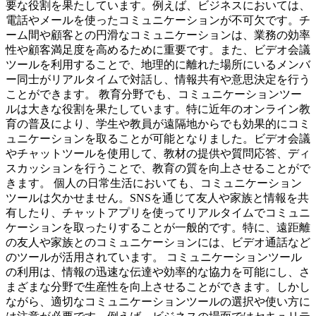
要な役割を果たしています。例えば、ビジネスにおいては、
電話やメールを使ったコミュニケーションが不可欠です。チ
ーム間や顧客との円滑なコミュニケーションは、業務の効率
性や顧客満足度を高めるために重要です。また、ビデオ会議
ツールを利用することで、地理的に離れた場所にいるメンバ
ー同士がリアルタイムで対話し、情報共有や意思決定を行う
ことができます。 教育分野でも、コミュニケーションツー
ルは大きな役割を果たしています。特に近年のオンライン教
育の普及により、学生や教員が遠隔地からでも効果的にコミ
ュニケーションを取ることが可能となりました。ビデオ会議
やチャットツールを使用して、教材の提供や質問応答、ディ
スカッションを行うことで、教育の質を向上させることがで
きます。 個人の日常生活においても、コミュニケーション
ツールは欠かせません。SNSを通じて友人や家族と情報を共
有したり、チャットアプリを使ってリアルタイムでコミュニ
ケーションを取ったりすることが一般的です。特に、遠距離
の友人や家族とのコミュニケーションには、ビデオ通話など
のツールが活用されています。 コミュニケーションツール
の利用は、情報の迅速な伝達や効率的な協力を可能にし、さ
まざまな分野で生産性を向上させることができます。しかし
ながら、適切なコミュニケーションツールの選択や使い方に