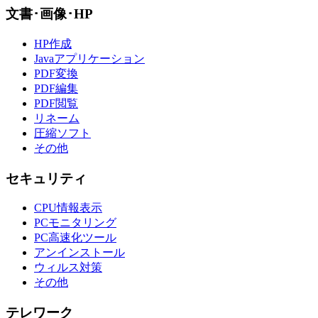
文書･画像･HP
HP作成
Javaアプリケーション
PDF変換
PDF編集
PDF閲覧
リネーム
圧縮ソフト
その他
セキュリティ
CPU情報表示
PCモニタリング
PC高速化ツール
アンインストール
ウィルス対策
その他
テレワーク