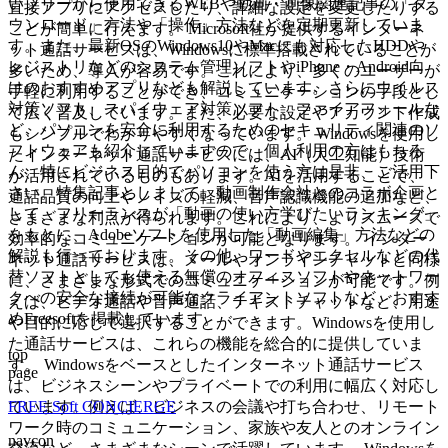
いフリーから使用できるWEBや動画・画像関連記事の「ダ
直接アプリにアクセスしたり、詳細な設定を変更したりする
ウンロード」方法や「操作」方法などを定期更新していま
ことが簡単に行えます。 Microsoft社が提供するインターネ
す。また、最新OSのWindows10やMacにも対応したHDDや
ット通話サービスは、Windowsに標準搭載されていることが
レジストリなどのシステム管理ソフトやiPhone・Android向
多いため、導入が容易です。これにより、多くのユーザーが
けのおすすめアプリなども解説しています。さらにウイルス
手軽に利用することができ、コミュニケーションの手段とし
対策ソフト、スパイウェア対策ソフト、ファイアフォールな
て広く普及しています。また、必要な設定やアカウント作成
ど、パソコンを安全に利用するためのセキュリティ関連のソ
もシンプルでわかりやすくなっています。 Windowsを使用し
フトウェアも紹介していますので、個人利用の方はもちろ
たインターネット通話サービスには、AI（人工知能）技術
ん、特にビジネス目的でパソコンを使う方は是非、ご活用下
が活用されているものもあります。AIを活用することで、
さい。特集記事としまして、動画制作会社とのコラボ企画と
通話品質の向上やノイズの軽減、音声認識機能の追加など、
して、フリーランスが「動画の使い方学びたいランキング」
さまざまな利点が得られます。これにより、よりスムーズで
をもとに、Adobeソフトを使用した「動画編集」方法などの
効率的なコミュニケーションが可能となります。 インター
解説も行っております。その他、ワードやエクセルなどの代
ネット通話サービスは、メールやオンラインチャットと同様
替ソフトとしても使える無償のオフィスソフトやネットワー
に、さまざまな形式でのコミュニケーションが可能です。例
クへの安全な接続が可能なクライアントソフトなど、おすす
えば、ビデオ通話や音声通話、テキストチャットなど、用途
めFreesoftを掲載しています。
や目的に応じて選択することができます。Windowsを使用し
た通話サービスは、これらの機能を総合的に提供していま
top
す。 Windowsをベースとしたインターネット通話サービス
page
は、ビジネスシーンやプライベートでの利用に幅広く対応し
FREE Soft CONCIERGE
ています。例えば、ビジネスの会議や打ち合わせ、リモート
ワーク時のコミュニケーション、家族や友人とのオンライン
navcon