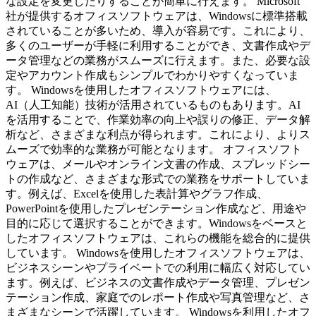
な設定を変更したりすることが簡単に行えます。 Microsoft
社が提供するオフィスソフトウェアは、Windowsに標準搭載
されていることが多いため、導入が容易です。これにより、
多くのユーザーが手軽に利用することができ、文書作成やデ
ータ管理などの業務がスムーズに行えます。また、必要な設
定やアカウント作成もシンプルでわかりやすくなっていま
す。 Windowsを使用したオフィスソフトウェアには、
AI（人工知能）技術が活用されているものもあります。AI
を活用することで、作業効率の向上や誤りの修正、データ解
析など、さまざまな利点が得られます。これにより、よりス
ムーズで効率的な業務が可能となります。 オフィスソフト
ウェアは、メールやオンライン文書の作成、スプレッドシー
トの作成など、さまざまな形式での業務をサポートしていま
す。例えば、Excelを使用した表計算やグラフ作成、
PowerPointを使用したプレゼンテーション作成など、用途や
目的に応じて選択することができます。Windowsをベースと
したオフィスソフトウェアは、これらの機能を総合的に提供
しています。 Windowsを使用したオフィスソフトウェアは、
ビジネスシーンやプライベートでの利用に幅広く対応してい
ます。例えば、ビジネスの文書作成やデータ管理、プレゼン
テーション作成、家庭でのレポート作成や写真管理など、さ
まざまなシーンで活躍しています。 Windowsを利用したオフ