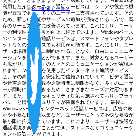
交流など、さまざまなシーンで活躍しています。 Windowsを
利用したインターネット通話サービスは、シェアや役立つ機
能が豊富であり、多くのユーザーに支持されています。その
ため、新しい機能やサービスの追加が期待される一方で、既
存のサービスも常に改善されています。これにより、ユーザ
ーの利便性や満足度が向上し続けています。 Windowsベース
のインターネット通話サービスは、スマートフォンやタブレ
ットなどのデバイスでも利用が可能です。これにより、ユー
ザーは場所や状況に制約されることなく、自由にコミュニケ
ーションを取ることができます。また、対象となるユーザー
も広がり、より多くの人々とのコミュニケーションが実現さ
れます。 Windowsを使用したインターネット通話サービス
は、その高い品質と安定性で信頼されています。ビデオ通話
や音声通話の最大数や通話時間に制限がなく、多くのユーザ
ーが同時に利用できるため、さまざまなニーズに対応できま
す。また、最新のセキュリティ対策も施されており、プライ
バシーと情報セキュリティが確保されています。 最後に、
Windowsベースのインターネット通話サービスは、広告の表
示や不要な情報の収集など、ユーザーにとって不快な要素が
最小限に抑えられています。これにより、ユーザーは快適な
通話環境を楽しむことができ、ストレスなくコミュニケーシ
ョンを取ることができます。