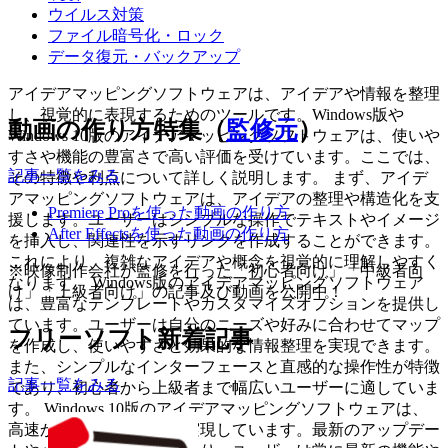
ウイルス対策
ファイル暗号化・ロック
データ復元・バックアップ
アイデアマッピングソフトウェアは、アイデアや情報を整理
し、視覚的に表現するためのツールです。Windows版や
動画の作り方特集（
監修元
）
Windows 10版のアイデアマッピングソフトウェアは、使いや
すさや機能の豊富さで高い評価を受けています。ここでは、
記事一覧をみる
その特徴や利点について詳しく説明します。 まず、アイデ
アマッピングソフトウェアは、アイデアの整理や構造化を支
Premiere Proを使った動画の作り方
援します。ユーザーはシンプルな操作でテキストやイメージ
After Effectsを使った動画の作り方
を挿入し、関連性を示すリンクを作成することができます。
これにより、複雑なアイデアや概念を視覚的に理解しやすく
※映像制作会社が監修を行った「初心者向け」「中級者向
なります。 Windows版のアイデアマッピングソフトウェア
け」「上級者向け」の記事及び動画を公開中！
は、豊富なテンプレートやカスタマイズオプションを提供し
ています。ユーザーは自分のニーズや好みに合わせてマップ
フリーソフト新着記事
を作成し、使いやすさと効果的な情報整理を実現できます。
また、シンプルなインターフェースと直感的な操作性が特徴
記事一覧をみる
であり、初心者から上級者まで幅広いユーザーに適していま
す。 Windows 10版のアイデアマッピングソフトウェアは、
高速かつ安定した動作を実現しています。最新のアップデー