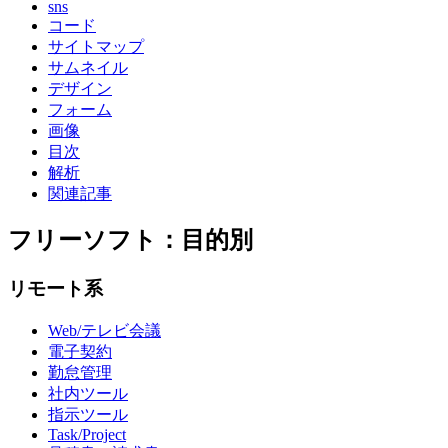
sns
コード
サイトマップ
サムネイル
デザイン
フォーム
画像
目次
解析
関連記事
フリーソフト：目的別
リモート系
Web/テレビ会議
電子契約
勤怠管理
社内ツール
指示ツール
Task/Project