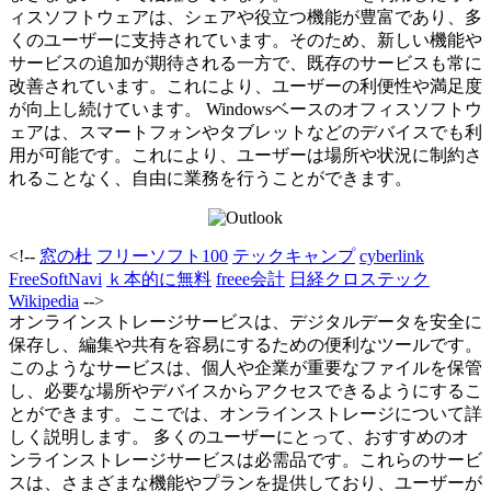
ィスソフトウェアは、シェアや役立つ機能が豊富であり、多
くのユーザーに支持されています。そのため、新しい機能や
サービスの追加が期待される一方で、既存のサービスも常に
改善されています。これにより、ユーザーの利便性や満足度
が向上し続けています。 Windowsベースのオフィスソフトウ
ェアは、スマートフォンやタブレットなどのデバイスでも利
用が可能です。これにより、ユーザーは場所や状況に制約さ
れることなく、自由に業務を行うことができます。
<!--
窓の杜
フリーソフト100
テックキャンプ
cyberlink
FreeSoftNavi
ｋ本的に無料
freee会計
日経クロステック
Wikipedia
-->
オンラインストレージサービスは、デジタルデータを安全に
保存し、編集や共有を容易にするための便利なツールです。
このようなサービスは、個人や企業が重要なファイルを保管
し、必要な場所やデバイスからアクセスできるようにするこ
とができます。ここでは、オンラインストレージについて詳
しく説明します。 多くのユーザーにとって、おすすめのオ
ンラインストレージサービスは必需品です。これらのサービ
スは、さまざまな機能やプランを提供しており、ユーザーが