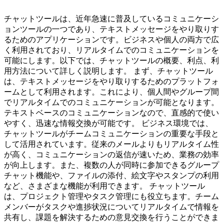
チャットツールは、近年急速に普及しているコミュニケーシ
ョンツールの一つであり、テキストメッセージをやり取りす
るためのアプリケーションです。ビジネスや個人の両方で広
く利用されており、リアルタイムでのコミュニケーションを
可能にします。以下では、チャットツールの概要、利点、利
用方法について詳しく説明します。 まず、チャットツール
は、テキストメッセージをやり取りするためのプラットフォ
ームとして利用されます。これにより、個人間やグループ間
でリアルタイムでのコミュニケーションが可能となります。
テキストベースのコミュニケーションなので、直感的で使い
やすく、迅速な情報交換が可能です。 ビジネス環境では、
チャットツールがチームコミュニケーションの重要な手段と
して活用されています。従来のメールよりもリアルタイム性
が高く、コミュニケーションの返信が速いため、業務の効率
が向上します。また、複数の人が同時に参加できるグループ
チャット機能や、ファイルの添付、絵文字やスタンプの利用
など、さまざまな機能が利用できます。 チャットツール
は、プロジェクト管理やタスク管理にも役立ちます。チーム
メンバーがタスクや進捗状況についてリアルタイムで情報を
共有し、課題を解決するための意見交換を行うことができま