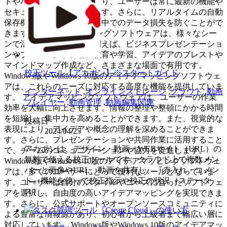
トやバージョンアップにより、ユーザーは常に最新の機能や
セキュリティを享受できます。さらに、リアルタイムの自動
保存機能により、作業の途中でのデータ損失を防ぐことがで
きます。 アイデアマッピングソフトウェアは、様々なシー
ンで活用されています。例えば、ビジネスプレゼンテーショ
ンやプロジェクト管理、教育や学習、アイデアのブレストや
マインドマップ作成など、さまざまな場面で有用です。
校正ツール【アカポン】※スタートガイド
Windows版やWindows 10版のアイデアマッピングソフトウェ
アは、これらのニーズに対応する高度な機能を提供していま
インターネット
,
オンラインストレージ
,
クラウド
,
動画
す。 アイデアマッピングソフトウェアは、ユーザーの作業
プレイヤー
,
動画管理
,
動画編集関連
効率を大幅に向上させます。情報の整理や整頓にかかる時間
を短縮し、集中力を高めることができます。また、視覚的な
投稿日
表現により、アイデアや概念の理解を深めることができま
2024/04/25
す。さらに、プレゼンテーションや共同作業に活用すること
アカポンは、デザイン・動画・WEBサイト（URL）の
で、チームのコミュニケーションや協力を促進します。
無料で使える校正ツールです。クラウド上で複数メン
Windows版やWindows 10版のアイデアマッピングソフトウェ
バーと画像やURL、動画を共有し、『赤入れ・コメン
アは、多くのユーザーにとって便利なツールとなっていま
ト』機能を使って校正指示や校正の状況（ステータ
す。ユーザーは自分のスタイルやニーズに合ったソフトウェ
ス）...
アを選択し、自由度の高いアイデアマッピングを実現できま
す。さらに、公式サポートやオープンソースコミュニティに
よる豊富な情報源があり、初心者から上級者まで幅広い層に
対応しています。 Windows版やWindows 10版のアイデアマッ