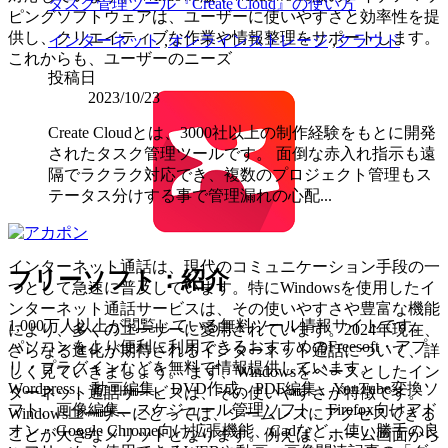
タスク管理ツール『Create Cloud』の使い方
ピングソフトウェアは、ユーザーに使いやすさと効率性を提
供し、クリエイティブな作業や情報整理をサポートします。
インターネット
,
オンラインストレージ
,
クラウド
これからも、ユーザーのニーズ
投稿日
2023/10/23
Create Cloudとは、3000社以上の制作経験をもとに開発
されたタスク管理ツールです。 面倒な赤入れ指示も遠
隔でラクラク対応でき、複数のプロジェクト管理もス
テータス分けする事で管理漏れの心配...
インターネット通話は、現代のコミュニケーション手段の一
フリーソフト：紹介
つとして急速に普及しています。特にWindowsを使用したイ
ンターネット通話サービスは、その使いやすさや豊富な機能
1,000万人以上が閲覧している無料ツール情報サイトです。
により、多くのユーザーに愛用されています。2024年現在、
パソコンをより便利に利用できるおすすめのFreesoft・アプ
さらなる進化が期待されるインターネット通話について、詳
リ・プラグインなどを無料で情報提供しています。
しく見ていきましょう。 まず、Windowsをベースとしたイン
Wordpress、動画編集、DVD作成、PDF編集、YouTube変換ソ
ターネット通話サービスは、その使いやすさが特徴です。
フト、画像編集、スケジュール管理ソフト、Firefox向けアド
Windowsユーザーにとっては、シームレスにアクセスできる
オン・Google Chrome向け拡張機能、Cadなど、使い勝手の良
ことが大きなメリットとなります。例えば、ホーム画面から