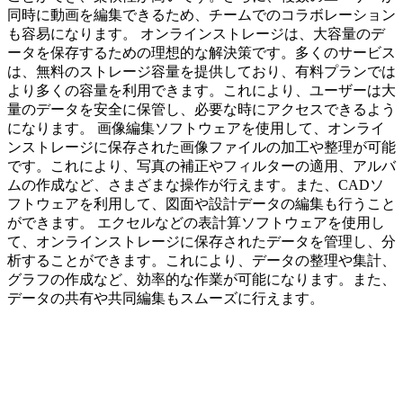
同時に動画を編集できるため、チームでのコラボレーション
も容易になります。 オンラインストレージは、大容量のデ
ータを保存するための理想的な解決策です。多くのサービス
は、無料のストレージ容量を提供しており、有料プランでは
より多くの容量を利用できます。これにより、ユーザーは大
量のデータを安全に保管し、必要な時にアクセスできるよう
になります。 画像編集ソフトウェアを使用して、オンライ
ンストレージに保存された画像ファイルの加工や整理が可能
です。これにより、写真の補正やフィルターの適用、アルバ
ムの作成など、さまざまな操作が行えます。また、CADソ
フトウェアを利用して、図面や設計データの編集も行うこと
ができます。 エクセルなどの表計算ソフトウェアを使用し
て、オンラインストレージに保存されたデータを管理し、分
析することができます。これにより、データの整理や集計、
グラフの作成など、効率的な作業が可能になります。また、
データの共有や共同編集もスムーズに行えます。