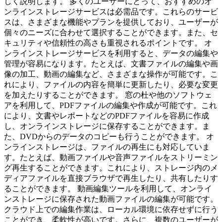
しく説明します。 多くのユーザーにとって、おすすめのオ
ンラインストレージサービスは必需品です。これらのサービ
スは、さまざまな機能やプランを提供しており、ユーザーが
個々のニーズに合わせて選択することができます。また、セ
キュリティや信頼性の高さも重視されるポイントです。 オ
ンラインストレージサービスを利用すると、データの編集や
管理が容易になります。たとえば、文書ファイルの編集や画
像の加工、動画の編集など、さまざまな操作が可能です。こ
れにより、ファイルの内容を簡単に更新したり、必要な変更
を加えたりすることができます。 窓の杜や他のソフトウェ
アを利用して、PDFファイルの編集や作成が可能です。これ
により、文書やレポートなどのPDFファイルを容易に作成
し、オンラインストレージに保存することができます。ま
た、DVDからのデータのコピーも行うことができます。 オ
ンラインストレージは、ファイルの再生にも対応していま
す。たとえば、動画ファイルや音声ファイルをストリーミン
グ再生することができます。これにより、ストレージ内のメ
ディアファイルを直接ブラウザで再生したり、共有したりす
ることができます。 動画編集ツールを利用して、オンライ
ンストレージに保存された動画ファイルの編集が可能です。
クラウド上での編集作業は、ローカル環境に依存せずに行う
ことができ、柔軟性が高いです。さらに、複数のユーザーが