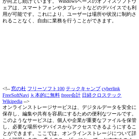
が向上し続けています。 Windowsベースのオフィスソフトウ
ェアは、スマートフォンやタブレットなどのデバイスでも利
用が可能です。これにより、ユーザーは場所や状況に制約さ
れることなく、自由に業務を行うことができます。
<!--
窓の杜
フリーソフト100
テックキャンプ
cyberlink
FreeSoftNavi
ｋ本的に無料
freee会計
日経クロステック
Wikipedia
-->
オンラインストレージサービスは、デジタルデータを安全に
保存し、編集や共有を容易にするための便利なツールです。
このようなサービスは、個人や企業が重要なファイルを保管
し、必要な場所やデバイスからアクセスできるようにするこ
とができます。ここでは、オンラインストレージについて詳