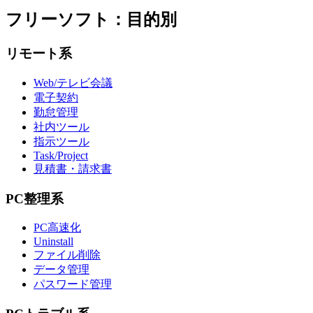
フリーソフト：目的別
リモート系
Web/テレビ会議
電子契約
勤怠管理
社内ツール
指示ツール
Task/Project
見積書・請求書
PC整理系
PC高速化
Uninstall
ファイル削除
データ管理
パスワード管理