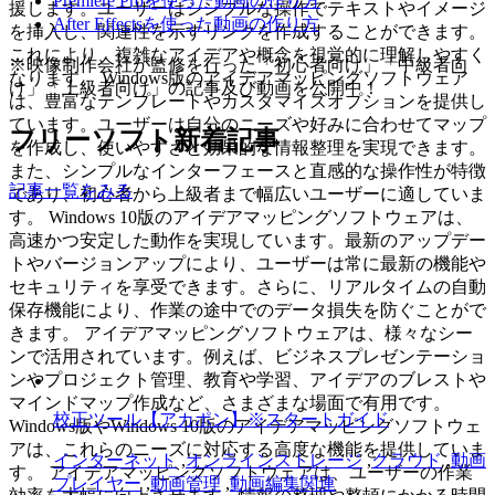
Premiere Proを使った動画の作り方
援します。ユーザーはシンプルな操作でテキストやイメージ
After Effectsを使った動画の作り方
を挿入し、関連性を示すリンクを作成することができます。
これにより、複雑なアイデアや概念を視覚的に理解しやすく
※映像制作会社が監修を行った「初心者向け」「中級者向
なります。 Windows版のアイデアマッピングソフトウェア
け」「上級者向け」の記事及び動画を公開中！
は、豊富なテンプレートやカスタマイズオプションを提供し
ています。ユーザーは自分のニーズや好みに合わせてマップ
フリーソフト新着記事
を作成し、使いやすさと効果的な情報整理を実現できます。
また、シンプルなインターフェースと直感的な操作性が特徴
記事一覧をみる
であり、初心者から上級者まで幅広いユーザーに適していま
す。 Windows 10版のアイデアマッピングソフトウェアは、
高速かつ安定した動作を実現しています。最新のアップデー
トやバージョンアップにより、ユーザーは常に最新の機能や
セキュリティを享受できます。さらに、リアルタイムの自動
保存機能により、作業の途中でのデータ損失を防ぐことがで
きます。 アイデアマッピングソフトウェアは、様々なシー
ンで活用されています。例えば、ビジネスプレゼンテーショ
ンやプロジェクト管理、教育や学習、アイデアのブレストや
マインドマップ作成など、さまざまな場面で有用です。
校正ツール【アカポン】※スタートガイド
Windows版やWindows 10版のアイデアマッピングソフトウェ
アは、これらのニーズに対応する高度な機能を提供していま
インターネット
,
オンラインストレージ
,
クラウド
,
動画
す。 アイデアマッピングソフトウェアは、ユーザーの作業
プレイヤー
,
動画管理
,
動画編集関連