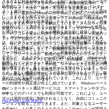
さまざまな利点が得られます。これにより、よりスムーズで
いフリーから使用できるWEBや動画・画像関連記事の「ダ
効率的なコミュニケーションが可能となります。 インター
ウンロード」方法や「操作」方法などを定期更新していま
ネット通話サービスは、メールやオンラインチャットと同様
す。また、最新OSのWindows10やMacにも対応したHDDや
に、さまざまな形式でのコミュニケーションが可能です。例
レジストリなどのシステム管理ソフトやiPhone・Android向
えば、ビデオ通話や音声通話、テキストチャットなど、用途
けのおすすめアプリなども解説しています。さらにウイルス
や目的に応じて選択することができます。Windowsを使用し
対策ソフト、スパイウェア対策ソフト、ファイアフォールな
た通話サービスは、これらの機能を総合的に提供していま
ど、パソコンを安全に利用するためのセキュリティ関連のソ
す。 Windowsをベースとしたインターネット通話サービス
フトウェアも紹介していますので、個人利用の方はもちろ
は、ビジネスシーンやプライベートでの利用に幅広く対応し
ん、特にビジネス目的でパソコンを使う方は是非、ご活用下
ています。例えば、ビジネスの会議や打ち合わせ、リモート
さい。特集記事としまして、動画制作会社とのコラボ企画と
ワーク時のコミュニケーション、家族や友人とのオンライン
して、フリーランスが「動画の使い方学びたいランキング」
交流など、さまざまなシーンで活躍しています。 Windowsを
をもとに、Adobeソフトを使用した「動画編集」方法などの
利用したインターネット通話サービスは、シェアや役立つ機
解説も行っております。その他、ワードやエクセルなどの代
能が豊富であり、多くのユーザーに支持されています。その
替ソフトとしても使える無償のオフィスソフトやネットワー
ため、新しい機能やサービスの追加が期待される一方で、既
クへの安全な接続が可能なクライアントソフトなど、おすす
存のサービスも常に改善されています。これにより、ユーザ
めFreesoftを掲載しています。
ーの利便性や満足度が向上し続けています。 Windowsベース
top
のインターネット通話サービスは、スマートフォンやタブレ
page
ットなどのデバイスでも利用が可能です。これにより、ユー
ザーは場所や状況に制約されることなく、自由にコミュニケ
FREE Soft CONCIERGE
ーションを取ることができます。また、対象となるユーザー
も広がり、より多くの人々とのコミュニケーションが実現さ