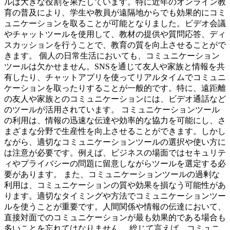
ルは大きな役割を果たしています。特に近年のオンライン教
育の普及により、学生や教員が遠隔地からでも効果的にコミ
ュニケーションを取ることが可能となりました。ビデオ会議
やチャットツールを使用して、教材の提供や質問応答、ディ
スカッションを行うことで、教育の質を向上させることがで
きます。 個人の日常生活においても、コミュニケーション
ツールは欠かせません。SNSを通じて友人や家族と情報を共
有したり、チャットアプリを使ってリアルタイムでコミュニ
ケーションを取ったりすることが一般的です。特に、遠距離
の友人や家族とのコミュニケーションには、ビデオ通話など
のツールが活用されています。 コミュニケーションツール
の利用は、情報の迅速な伝達や効率的な協力を可能にし、さ
まざまな分野で生産性を向上させることができます。しかし
ながら、適切なコミュニケーションツールの選択や使い方に
は注意が必要です。例えば、ビジネスの場面ではセキュリテ
ィやプライバシーの問題に留意しながらツールを選定する必
要があります。 また、コミュニケーションツールの過剰な
利用は、コミュニケーションの質や効果を損なう可能性があ
ります。適切なタイミングや方法でコミュニケーションツー
ルを使うことが重要です。人間関係や情報の伝達において、
直接対面でのコミュニケーションが最も効果的である場合も
多いことを忘れてはなりません。 総じて言えば、コミュニ