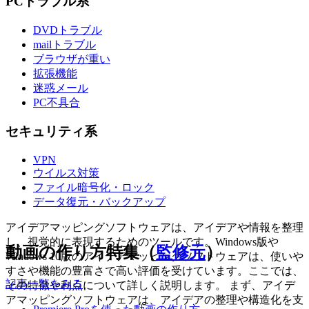
PCトラブル系
DVDトラブル
mailトラブル
ブラウザが重い
拡張機能
迷惑メール
PC不具合
セキュリティ系
VPN
ウイルス対策
ファイル暗号化・ロック
データ復元・バックアップ
アイデアマッピングソフトウェアは、アイデアや情報を整理
し、視覚的に表現するためのツールです。Windows版や
動画の作り方特集（
監修元
）
Windows 10版のアイデアマッピングソフトウェアは、使いや
すさや機能の豊富さで高い評価を受けています。ここでは、
記事一覧をみる
その特徴や利点について詳しく説明します。 まず、アイデ
アマッピングソフトウェアは、アイデアの整理や構造化を支