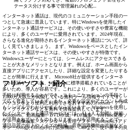
テータス分けする事で管理漏れの心配...
インターネット通話は、現代のコミュニケーション手段の一
つとして急速に普及しています。特にWindowsを使用したイ
ンターネット通話サービスは、その使いやすさや豊富な機能
により、多くのユーザーに愛用されています。2024年現在、
さらなる進化が期待されるインターネット通話について、詳
しく見ていきましょう。 まず、Windowsをベースとしたイン
ターネット通話サービスは、その使いやすさが特徴です。
Windowsユーザーにとっては、シームレスにアクセスできる
ことが大きなメリットとなります。例えば、ホーム画面から
直接アプリにアクセスしたり、詳細な設定を変更したりする
ことが簡単に行えます。 Microsoft社が提供するインターネ
フリーソフト：紹介
ット通話サービスは、Windowsに標準搭載されていることが
多いため、導入が容易です。これにより、多くのユーザーが
手軽に利用することができ、コミュニケーションの手段とし
1,000万人以上が閲覧している無料ツール情報サイトです。
て広く普及しています。また、必要な設定やアカウント作成
パソコンをより便利に利用できるおすすめのFreesoft・アプ
もシンプルでわかりやすくなっています。 Windowsを使用し
リ・プラグインなどを無料で情報提供しています。
たインターネット通話サービスには、AI（人工知能）技術
Wordpress、動画編集、DVD作成、PDF編集、YouTube変換ソ
が活用されているものもあります。AIを活用することで、
フト、画像編集、スケジュール管理ソフト、Firefox向けアド
通話品質の向上やノイズの軽減、音声認識機能の追加など、
オン・Google Chrome向け拡張機能、Cadなど、使い勝手の良