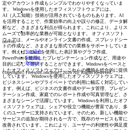
定やアカウント作成もシンプルでわかりやすくなっていま
す。 Windowsを使用したオフィスソフトウェアには、
AI（人工知能）技術が活用されているものもあります。AI
を活用することで、作業効率の向上や誤りの修正、データ解
析など、さまざまな利点が得られます。これにより、よりス
ムーズで効率的な業務が可能となります。 オフィスソフト
ウェアは、メールやオンライン文書の作成、スプレッドシー
navcon
トの作成など、さまざまな形式での業務をサポートしていま
Site紹介
す。例えば、Excelを使用した表計算やグラフ作成、
Sitemap
PowerPointを使用したプレゼンテーション作成など、用途や
Privacy
目的に応じて選択することができます。Windowsをベースと
したオフィスソフトウェアは、これらの機能を総合的に提供
Copyright© FreesoftConcierge , 2026 All Rights Reserved.
しています。 Windowsを使用したオフィスソフトウェアは、
ビジネスシーンやプライベートでの利用に幅広く対応してい
ます。例えば、ビジネスの文書作成やデータ管理、プレゼン
テーション作成、家庭でのレポート作成や写真管理など、さ
まざまなシーンで活躍しています。 Windowsを利用したオフ
ィスソフトウェアは、シェアや役立つ機能が豊富であり、多
くのユーザーに支持されています。そのため、新しい機能や
サービスの追加が期待される一方で、既存のサービスも常に
改善されています。これにより、ユーザーの利便性や満足度