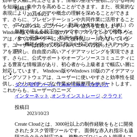
効率を大幅に向上させます。情報の整理や整頓にかかる時間
を短縮し、集中力を高めることができます。また、視覚的な
投稿日
表現により、アイデアや概念の理解を深めることができま
2024/04/25
す。さらに、プレゼンテーションや共同作業に活用すること
アカポンは、デザイン・動画・WEBサイト（URL）の
で、チームのコミュニケーションや協力を促進します。
無料で使える校正ツールです。クラウド上で複数メン
Windows版やWindows 10版のアイデアマッピングソフトウェ
バーと画像やURL、動画を共有し、『赤入れ・コメン
アは、多くのユーザーにとって便利なツールとなっていま
ト』機能を使って校正指示や校正の状況（ステータ
す。ユーザーは自分のスタイルやニーズに合ったソフトウェ
ス）...
アを選択し、自由度の高いアイデアマッピングを実現できま
す。さらに、公式サポートやオープンソースコミュニティに
よる豊富な情報源があり、初心者から上級者まで幅広い層に
対応しています。 Windows版やWindows 10版のアイデアマッ
ピングソフトウェアは、ユーザーに使いやすさと効率性を提
供し、クリエイティブな作業や情報整理をサポートします。
タスク管理ツール『Create Cloud』の使い方
これからも、ユーザーのニーズ
インターネット
,
オンラインストレージ
,
クラウド
投稿日
2023/10/23
Create Cloudとは、3000社以上の制作経験をもとに開発
されたタスク管理ツールです。 面倒な赤入れ指示も遠
隔でラクラク対応でき、複数のプロジェクト管理もス