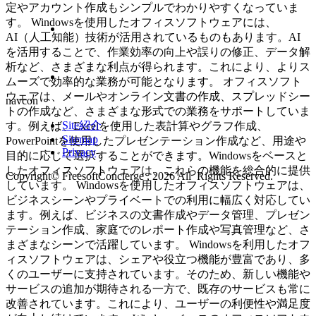
定やアカウント作成もシンプルでわかりやすくなっていま
す。 Windowsを使用したオフィスソフトウェアには、
AI（人工知能）技術が活用されているものもあります。AI
を活用することで、作業効率の向上や誤りの修正、データ解
析など、さまざまな利点が得られます。これにより、よりス
ムーズで効率的な業務が可能となります。 オフィスソフト
ウェアは、メールやオンライン文書の作成、スプレッドシー
navcon
トの作成など、さまざまな形式での業務をサポートしていま
Site紹介
す。例えば、Excelを使用した表計算やグラフ作成、
Sitemap
PowerPointを使用したプレゼンテーション作成など、用途や
Privacy
目的に応じて選択することができます。Windowsをベースと
したオフィスソフトウェアは、これらの機能を総合的に提供
Copyright© FreesoftConcierge , 2026 All Rights Reserved.
しています。 Windowsを使用したオフィスソフトウェアは、
ビジネスシーンやプライベートでの利用に幅広く対応してい
ます。例えば、ビジネスの文書作成やデータ管理、プレゼン
テーション作成、家庭でのレポート作成や写真管理など、さ
まざまなシーンで活躍しています。 Windowsを利用したオフ
ィスソフトウェアは、シェアや役立つ機能が豊富であり、多
くのユーザーに支持されています。そのため、新しい機能や
サービスの追加が期待される一方で、既存のサービスも常に
改善されています。これにより、ユーザーの利便性や満足度