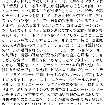
ルは大きな役割を果たしています。特に近年のオンライン教
育の普及により、学生や教員が遠隔地からでも効果的にコミ
ュニケーションを取ることが可能となりました。ビデオ会議
やチャットツールを使用して、教材の提供や質問応答、ディ
スカッションを行うことで、教育の質を向上させることがで
きます。 個人の日常生活においても、コミュニケーション
ツールは欠かせません。SNSを通じて友人や家族と情報を共
有したり、チャットアプリを使ってリアルタイムでコミュニ
ケーションを取ったりすることが一般的です。特に、遠距離
の友人や家族とのコミュニケーションには、ビデオ通話など
のツールが活用されています。 コミュニケーションツール
の利用は、情報の迅速な伝達や効率的な協力を可能にし、さ
まざまな分野で生産性を向上させることができます。しかし
ながら、適切なコミュニケーションツールの選択や使い方に
は注意が必要です。例えば、ビジネスの場面ではセキュリテ
ィやプライバシーの問題に留意しながらツールを選定する必
要があります。 また、コミュニケーションツールの過剰な
利用は、コミュニケーションの質や効果を損なう可能性があ
ります。適切なタイミングや方法でコミュニケーションツー
ルを使うことが重要です。人間関係や情報の伝達において、
直接対面でのコミュニケーションが最も効果的である場合も
多いことを忘れてはなりません。 総じて言えば、コミュニ