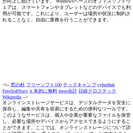
が向上し続けています。 Windowsベースのオフィスソフトウ
ェアは、スマートフォンやタブレットなどのデバイスでも利
用が可能です。これにより、ユーザーは場所や状況に制約さ
れることなく、自由に業務を行うことができます。
<!--
窓の杜
フリーソフト100
テックキャンプ
cyberlink
FreeSoftNavi
ｋ本的に無料
freee会計
日経クロステック
Wikipedia
-->
オンラインストレージサービスは、デジタルデータを安全に
保存し、編集や共有を容易にするための便利なツールです。
このようなサービスは、個人や企業が重要なファイルを保管
し、必要な場所やデバイスからアクセスできるようにするこ
とができます。ここでは、オンラインストレージについて詳