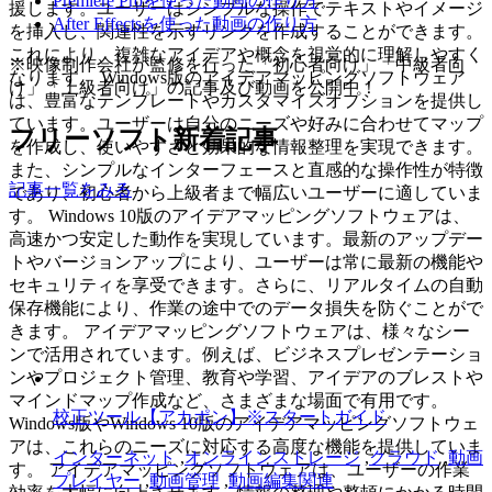
Premiere Proを使った動画の作り方
援します。ユーザーはシンプルな操作でテキストやイメージ
After Effectsを使った動画の作り方
を挿入し、関連性を示すリンクを作成することができます。
これにより、複雑なアイデアや概念を視覚的に理解しやすく
※映像制作会社が監修を行った「初心者向け」「中級者向
なります。 Windows版のアイデアマッピングソフトウェア
け」「上級者向け」の記事及び動画を公開中！
は、豊富なテンプレートやカスタマイズオプションを提供し
ています。ユーザーは自分のニーズや好みに合わせてマップ
フリーソフト新着記事
を作成し、使いやすさと効果的な情報整理を実現できます。
また、シンプルなインターフェースと直感的な操作性が特徴
記事一覧をみる
であり、初心者から上級者まで幅広いユーザーに適していま
す。 Windows 10版のアイデアマッピングソフトウェアは、
高速かつ安定した動作を実現しています。最新のアップデー
トやバージョンアップにより、ユーザーは常に最新の機能や
セキュリティを享受できます。さらに、リアルタイムの自動
保存機能により、作業の途中でのデータ損失を防ぐことがで
きます。 アイデアマッピングソフトウェアは、様々なシー
ンで活用されています。例えば、ビジネスプレゼンテーショ
ンやプロジェクト管理、教育や学習、アイデアのブレストや
マインドマップ作成など、さまざまな場面で有用です。
校正ツール【アカポン】※スタートガイド
Windows版やWindows 10版のアイデアマッピングソフトウェ
アは、これらのニーズに対応する高度な機能を提供していま
インターネット
,
オンラインストレージ
,
クラウド
,
動画
す。 アイデアマッピングソフトウェアは、ユーザーの作業
プレイヤー
,
動画管理
,
動画編集関連