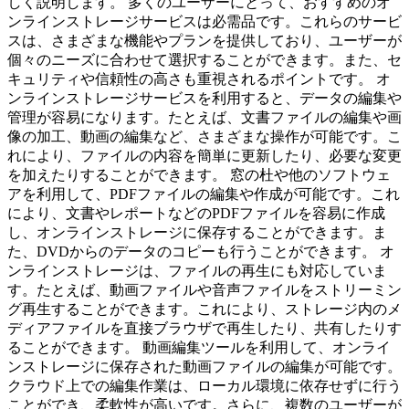
しく説明します。 多くのユーザーにとって、おすすめのオ
ンラインストレージサービスは必需品です。これらのサービ
スは、さまざまな機能やプランを提供しており、ユーザーが
個々のニーズに合わせて選択することができます。また、セ
キュリティや信頼性の高さも重視されるポイントです。 オ
ンラインストレージサービスを利用すると、データの編集や
管理が容易になります。たとえば、文書ファイルの編集や画
像の加工、動画の編集など、さまざまな操作が可能です。こ
れにより、ファイルの内容を簡単に更新したり、必要な変更
を加えたりすることができます。 窓の杜や他のソフトウェ
アを利用して、PDFファイルの編集や作成が可能です。これ
により、文書やレポートなどのPDFファイルを容易に作成
し、オンラインストレージに保存することができます。ま
た、DVDからのデータのコピーも行うことができます。 オ
ンラインストレージは、ファイルの再生にも対応していま
す。たとえば、動画ファイルや音声ファイルをストリーミン
グ再生することができます。これにより、ストレージ内のメ
ディアファイルを直接ブラウザで再生したり、共有したりす
ることができます。 動画編集ツールを利用して、オンライ
ンストレージに保存された動画ファイルの編集が可能です。
クラウド上での編集作業は、ローカル環境に依存せずに行う
ことができ、柔軟性が高いです。さらに、複数のユーザーが