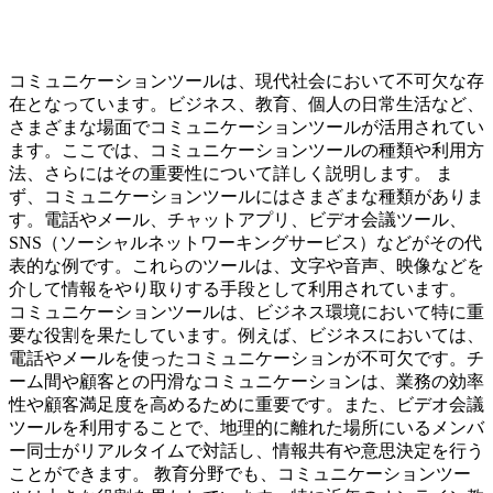
コミュニケーションツールは、現代社会において不可欠な存
在となっています。ビジネス、教育、個人の日常生活など、
さまざまな場面でコミュニケーションツールが活用されてい
ます。ここでは、コミュニケーションツールの種類や利用方
法、さらにはその重要性について詳しく説明します。 ま
ず、コミュニケーションツールにはさまざまな種類がありま
す。電話やメール、チャットアプリ、ビデオ会議ツール、
SNS（ソーシャルネットワーキングサービス）などがその代
表的な例です。これらのツールは、文字や音声、映像などを
介して情報をやり取りする手段として利用されています。
コミュニケーションツールは、ビジネス環境において特に重
要な役割を果たしています。例えば、ビジネスにおいては、
電話やメールを使ったコミュニケーションが不可欠です。チ
ーム間や顧客との円滑なコミュニケーションは、業務の効率
性や顧客満足度を高めるために重要です。また、ビデオ会議
ツールを利用することで、地理的に離れた場所にいるメンバ
ー同士がリアルタイムで対話し、情報共有や意思決定を行う
ことができます。 教育分野でも、コミュニケーションツー