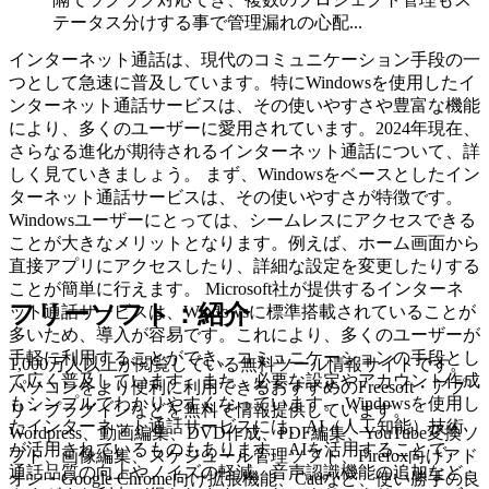
テータス分けする事で管理漏れの心配...
インターネット通話は、現代のコミュニケーション手段の一
つとして急速に普及しています。特にWindowsを使用したイ
ンターネット通話サービスは、その使いやすさや豊富な機能
により、多くのユーザーに愛用されています。2024年現在、
さらなる進化が期待されるインターネット通話について、詳
しく見ていきましょう。 まず、Windowsをベースとしたイン
ターネット通話サービスは、その使いやすさが特徴です。
Windowsユーザーにとっては、シームレスにアクセスできる
ことが大きなメリットとなります。例えば、ホーム画面から
直接アプリにアクセスしたり、詳細な設定を変更したりする
ことが簡単に行えます。 Microsoft社が提供するインターネ
フリーソフト：紹介
ット通話サービスは、Windowsに標準搭載されていることが
多いため、導入が容易です。これにより、多くのユーザーが
手軽に利用することができ、コミュニケーションの手段とし
1,000万人以上が閲覧している無料ツール情報サイトです。
て広く普及しています。また、必要な設定やアカウント作成
パソコンをより便利に利用できるおすすめのFreesoft・アプ
もシンプルでわかりやすくなっています。 Windowsを使用し
リ・プラグインなどを無料で情報提供しています。
たインターネット通話サービスには、AI（人工知能）技術
Wordpress、動画編集、DVD作成、PDF編集、YouTube変換ソ
が活用されているものもあります。AIを活用することで、
フト、画像編集、スケジュール管理ソフト、Firefox向けアド
通話品質の向上やノイズの軽減、音声認識機能の追加など、
オン・Google Chrome向け拡張機能、Cadなど、使い勝手の良