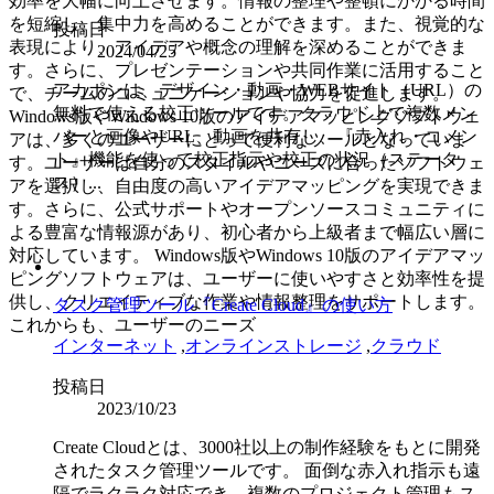
効率を大幅に向上させます。情報の整理や整頓にかかる時間
を短縮し、集中力を高めることができます。また、視覚的な
投稿日
表現により、アイデアや概念の理解を深めることができま
2024/04/25
す。さらに、プレゼンテーションや共同作業に活用すること
アカポンは、デザイン・動画・WEBサイト（URL）の
で、チームのコミュニケーションや協力を促進します。
無料で使える校正ツールです。クラウド上で複数メン
Windows版やWindows 10版のアイデアマッピングソフトウェ
バーと画像やURL、動画を共有し、『赤入れ・コメン
アは、多くのユーザーにとって便利なツールとなっていま
ト』機能を使って校正指示や校正の状況（ステータ
す。ユーザーは自分のスタイルやニーズに合ったソフトウェ
ス）...
アを選択し、自由度の高いアイデアマッピングを実現できま
す。さらに、公式サポートやオープンソースコミュニティに
よる豊富な情報源があり、初心者から上級者まで幅広い層に
対応しています。 Windows版やWindows 10版のアイデアマッ
ピングソフトウェアは、ユーザーに使いやすさと効率性を提
供し、クリエイティブな作業や情報整理をサポートします。
タスク管理ツール『Create Cloud』の使い方
これからも、ユーザーのニーズ
インターネット
,
オンラインストレージ
,
クラウド
投稿日
2023/10/23
Create Cloudとは、3000社以上の制作経験をもとに開発
されたタスク管理ツールです。 面倒な赤入れ指示も遠
隔でラクラク対応でき、複数のプロジェクト管理もス