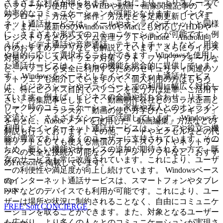
さまざまな利点が得られます。これにより、よりスムーズで
いフリーから使用できるWEBや動画・画像関連記事の「ダ
効率的なコミュニケーションが可能となります。 インター
ウンロード」方法や「操作」方法などを定期更新していま
ネット通話サービスは、メールやオンラインチャットと同様
す。また、最新OSのWindows10やMacにも対応したHDDや
に、さまざまな形式でのコミュニケーションが可能です。例
レジストリなどのシステム管理ソフトやiPhone・Android向
えば、ビデオ通話や音声通話、テキストチャットなど、用途
けのおすすめアプリなども解説しています。さらにウイルス
や目的に応じて選択することができます。Windowsを使用し
対策ソフト、スパイウェア対策ソフト、ファイアフォールな
た通話サービスは、これらの機能を総合的に提供していま
ど、パソコンを安全に利用するためのセキュリティ関連のソ
す。 Windowsをベースとしたインターネット通話サービス
フトウェアも紹介していますので、個人利用の方はもちろ
は、ビジネスシーンやプライベートでの利用に幅広く対応し
ん、特にビジネス目的でパソコンを使う方は是非、ご活用下
ています。例えば、ビジネスの会議や打ち合わせ、リモート
さい。特集記事としまして、動画制作会社とのコラボ企画と
ワーク時のコミュニケーション、家族や友人とのオンライン
して、フリーランスが「動画の使い方学びたいランキング」
交流など、さまざまなシーンで活躍しています。 Windowsを
をもとに、Adobeソフトを使用した「動画編集」方法などの
利用したインターネット通話サービスは、シェアや役立つ機
解説も行っております。その他、ワードやエクセルなどの代
能が豊富であり、多くのユーザーに支持されています。その
替ソフトとしても使える無償のオフィスソフトやネットワー
ため、新しい機能やサービスの追加が期待される一方で、既
クへの安全な接続が可能なクライアントソフトなど、おすす
存のサービスも常に改善されています。これにより、ユーザ
めFreesoftを掲載しています。
ーの利便性や満足度が向上し続けています。 Windowsベース
top
のインターネット通話サービスは、スマートフォンやタブレ
page
ットなどのデバイスでも利用が可能です。これにより、ユー
ザーは場所や状況に制約されることなく、自由にコミュニケ
FREE Soft CONCIERGE
ーションを取ることができます。また、対象となるユーザー
も広がり、より多くの人々とのコミュニケーションが実現さ