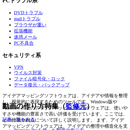
PCトラブル系
DVDトラブル
mailトラブル
ブラウザが重い
拡張機能
迷惑メール
PC不具合
セキュリティ系
VPN
ウイルス対策
ファイル暗号化・ロック
データ復元・バックアップ
アイデアマッピングソフトウェアは、アイデアや情報を整理
し、視覚的に表現するためのツールです。Windows版や
動画の作り方特集（
監修元
）
Windows 10版のアイデアマッピングソフトウェアは、使いや
すさや機能の豊富さで高い評価を受けています。ここでは、
記事一覧をみる
その特徴や利点について詳しく説明します。 まず、アイデ
アマッピングソフトウェアは、アイデアの整理や構造化を支