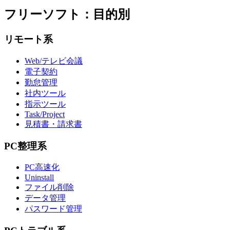
フリーソフト：目的別
リモート系
Web/テレビ会議
電子契約
勤怠管理
社内ツール
指示ツール
Task/Project
見積書・請求書
PC整理系
PC高速化
Uninstall
ファイル削除
データ管理
パスワード管理