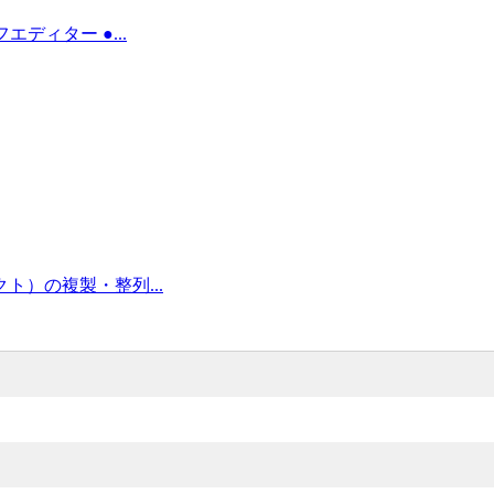
フエディター ●...
ジェクト）の複製・整列...