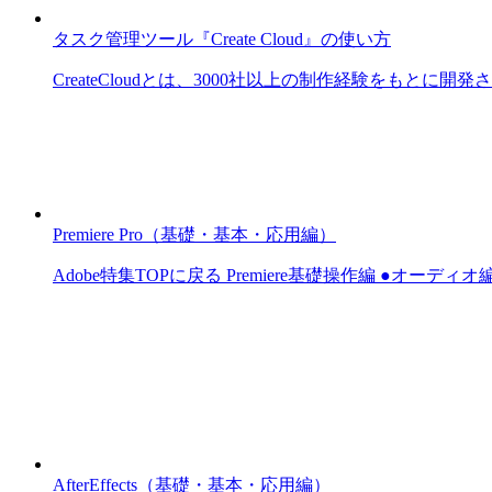
タスク管理ツール『Create Cloud』の使い方
CreateCloudとは、3000社以上の制作経験をもとに開
Premiere Pro（基礎・基本・応用編）
Adobe特集TOPに戻る Premiere基礎操作編 ●オーディ
AfterEffects（基礎・基本・応用編）