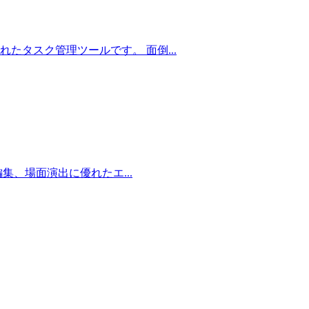
発されたタスク管理ツールです。 面倒...
オ編集、場面演出に優れたエ...