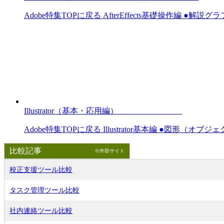
Adobe特集TOPに戻る AfterEffects基礎操作編 ●解説グラ
Illustrator（基本・応用編）
Adobe特集TOPに戻る Illustrator基本編 ●図形（オブ
比較記事
※外部サイト
校正支援ツール比較
タスク管理ツール比較
社内連絡ツール比較