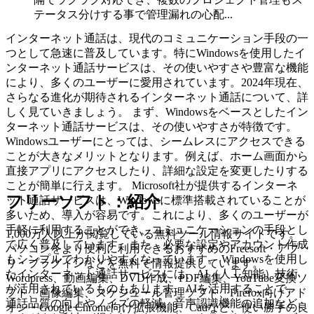
テータス分けする事で管理漏れの心配...
インターネット通話は、現代のコミュニケーション手段の一
つとして急速に普及しています。特にWindowsを使用したイ
ンターネット通話サービスは、その使いやすさや豊富な機能
により、多くのユーザーに愛用されています。2024年現在、
さらなる進化が期待されるインターネット通話について、詳
しく見ていきましょう。 まず、Windowsをベースとしたイン
ターネット通話サービスは、その使いやすさが特徴です。
Windowsユーザーにとっては、シームレスにアクセスできる
ことが大きなメリットとなります。例えば、ホーム画面から
直接アプリにアクセスしたり、詳細な設定を変更したりする
ことが簡単に行えます。 Microsoft社が提供するインターネ
フリーソフト：紹介
ット通話サービスは、Windowsに標準搭載されていることが
多いため、導入が容易です。これにより、多くのユーザーが
手軽に利用することができ、コミュニケーションの手段とし
1,000万人以上が閲覧している無料ツール情報サイトです。
て広く普及しています。また、必要な設定やアカウント作成
パソコンをより便利に利用できるおすすめのFreesoft・アプ
もシンプルでわかりやすくなっています。 Windowsを使用し
リ・プラグインなどを無料で情報提供しています。
たインターネット通話サービスには、AI（人工知能）技術
Wordpress、動画編集、DVD作成、PDF編集、YouTube変換ソ
が活用されているものもあります。AIを活用することで、
フト、画像編集、スケジュール管理ソフト、Firefox向けアド
通話品質の向上やノイズの軽減、音声認識機能の追加など、
オン・Google Chrome向け拡張機能、Cadなど、使い勝手の良