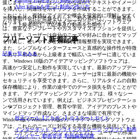
Premiere Proを使った動画の作り方
援します。ユーザーはシンプルな操作でテキストやイメージ
After Effectsを使った動画の作り方
を挿入し、関連性を示すリンクを作成することができます。
これにより、複雑なアイデアや概念を視覚的に理解しやすく
※映像制作会社が監修を行った「初心者向け」「中級者向
なります。 Windows版のアイデアマッピングソフトウェア
け」「上級者向け」の記事及び動画を公開中！
は、豊富なテンプレートやカスタマイズオプションを提供し
ています。ユーザーは自分のニーズや好みに合わせてマップ
フリーソフト新着記事
を作成し、使いやすさと効果的な情報整理を実現できます。
また、シンプルなインターフェースと直感的な操作性が特徴
記事一覧をみる
であり、初心者から上級者まで幅広いユーザーに適していま
す。 Windows 10版のアイデアマッピングソフトウェアは、
高速かつ安定した動作を実現しています。最新のアップデー
トやバージョンアップにより、ユーザーは常に最新の機能や
セキュリティを享受できます。さらに、リアルタイムの自動
保存機能により、作業の途中でのデータ損失を防ぐことがで
きます。 アイデアマッピングソフトウェアは、様々なシー
ンで活用されています。例えば、ビジネスプレゼンテーショ
ンやプロジェクト管理、教育や学習、アイデアのブレストや
マインドマップ作成など、さまざまな場面で有用です。
校正ツール【アカポン】※スタートガイド
Windows版やWindows 10版のアイデアマッピングソフトウェ
アは、これらのニーズに対応する高度な機能を提供していま
インターネット
,
オンラインストレージ
,
クラウド
,
動画
す。 アイデアマッピングソフトウェアは、ユーザーの作業
プレイヤー
,
動画管理
,
動画編集関連