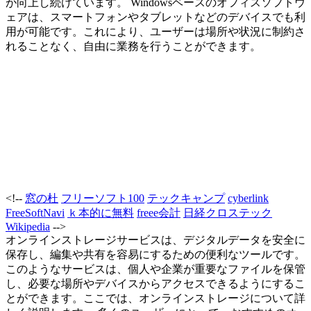
が向上し続けています。 Windowsベースのオフィスソフトウ
ェアは、スマートフォンやタブレットなどのデバイスでも利
用が可能です。これにより、ユーザーは場所や状況に制約さ
れることなく、自由に業務を行うことができます。
<!--
窓の杜
フリーソフト100
テックキャンプ
cyberlink
FreeSoftNavi
ｋ本的に無料
freee会計
日経クロステック
Wikipedia
-->
オンラインストレージサービスは、デジタルデータを安全に
保存し、編集や共有を容易にするための便利なツールです。
このようなサービスは、個人や企業が重要なファイルを保管
し、必要な場所やデバイスからアクセスできるようにするこ
とができます。ここでは、オンラインストレージについて詳