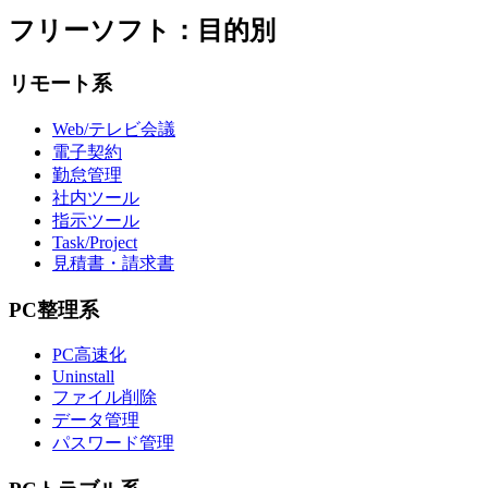
フリーソフト：目的別
リモート系
Web/テレビ会議
電子契約
勤怠管理
社内ツール
指示ツール
Task/Project
見積書・請求書
PC整理系
PC高速化
Uninstall
ファイル削除
データ管理
パスワード管理