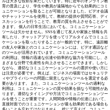
ルは大きな役割を果たしています。特に近年のオンライン教
育の普及により、学生や教員が遠隔地からでも効果的にコミ
ュニケーションを取ることが可能となりました。ビデオ会議
やチャットツールを使用して、教材の提供や質問応答、ディ
スカッションを行うことで、教育の質を向上させることがで
きます。 個人の日常生活においても、コミュニケーション
ツールは欠かせません。SNSを通じて友人や家族と情報を共
有したり、チャットアプリを使ってリアルタイムでコミュニ
ケーションを取ったりすることが一般的です。特に、遠距離
の友人や家族とのコミュニケーションには、ビデオ通話など
のツールが活用されています。 コミュニケーションツール
の利用は、情報の迅速な伝達や効率的な協力を可能にし、さ
まざまな分野で生産性を向上させることができます。しかし
ながら、適切なコミュニケーションツールの選択や使い方に
は注意が必要です。例えば、ビジネスの場面ではセキュリテ
ィやプライバシーの問題に留意しながらツールを選定する必
要があります。 また、コミュニケーションツールの過剰な
利用は、コミュニケーションの質や効果を損なう可能性があ
ります。適切なタイミングや方法でコミュニケーションツー
ルを使うことが重要です。人間関係や情報の伝達において、
直接対面でのコミュニケーションが最も効果的である場合も
多いことを忘れてはなりません。 総じて言えば、コミュニ