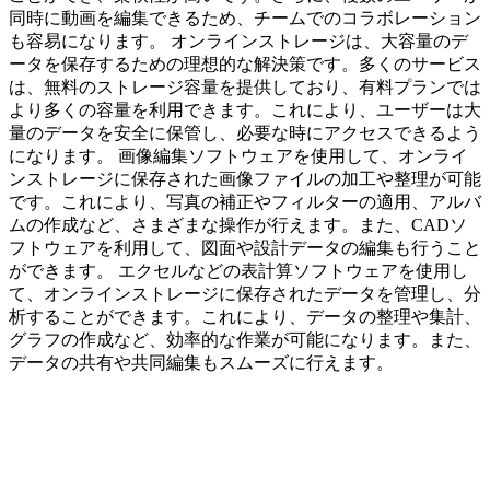
同時に動画を編集できるため、チームでのコラボレーション
も容易になります。 オンラインストレージは、大容量のデ
ータを保存するための理想的な解決策です。多くのサービス
は、無料のストレージ容量を提供しており、有料プランでは
より多くの容量を利用できます。これにより、ユーザーは大
量のデータを安全に保管し、必要な時にアクセスできるよう
になります。 画像編集ソフトウェアを使用して、オンライ
ンストレージに保存された画像ファイルの加工や整理が可能
です。これにより、写真の補正やフィルターの適用、アルバ
ムの作成など、さまざまな操作が行えます。また、CADソ
フトウェアを利用して、図面や設計データの編集も行うこと
ができます。 エクセルなどの表計算ソフトウェアを使用し
て、オンラインストレージに保存されたデータを管理し、分
析することができます。これにより、データの整理や集計、
グラフの作成など、効率的な作業が可能になります。また、
データの共有や共同編集もスムーズに行えます。