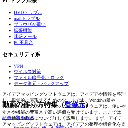
PCトラブル系
DVDトラブル
mailトラブル
ブラウザが重い
拡張機能
迷惑メール
PC不具合
セキュリティ系
VPN
ウイルス対策
ファイル暗号化・ロック
データ復元・バックアップ
アイデアマッピングソフトウェアは、アイデアや情報を整理
し、視覚的に表現するためのツールです。Windows版や
動画の作り方特集（
監修元
）
Windows 10版のアイデアマッピングソフトウェアは、使いや
すさや機能の豊富さで高い評価を受けています。ここでは、
記事一覧をみる
その特徴や利点について詳しく説明します。 まず、アイデ
アマッピングソフトウェアは、アイデアの整理や構造化を支