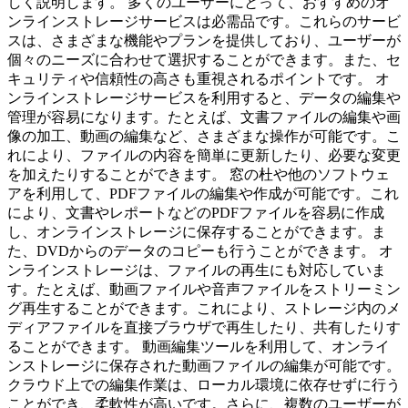
しく説明します。 多くのユーザーにとって、おすすめのオ
ンラインストレージサービスは必需品です。これらのサービ
スは、さまざまな機能やプランを提供しており、ユーザーが
個々のニーズに合わせて選択することができます。また、セ
キュリティや信頼性の高さも重視されるポイントです。 オ
ンラインストレージサービスを利用すると、データの編集や
管理が容易になります。たとえば、文書ファイルの編集や画
像の加工、動画の編集など、さまざまな操作が可能です。こ
れにより、ファイルの内容を簡単に更新したり、必要な変更
を加えたりすることができます。 窓の杜や他のソフトウェ
アを利用して、PDFファイルの編集や作成が可能です。これ
により、文書やレポートなどのPDFファイルを容易に作成
し、オンラインストレージに保存することができます。ま
た、DVDからのデータのコピーも行うことができます。 オ
ンラインストレージは、ファイルの再生にも対応していま
す。たとえば、動画ファイルや音声ファイルをストリーミン
グ再生することができます。これにより、ストレージ内のメ
ディアファイルを直接ブラウザで再生したり、共有したりす
ることができます。 動画編集ツールを利用して、オンライ
ンストレージに保存された動画ファイルの編集が可能です。
クラウド上での編集作業は、ローカル環境に依存せずに行う
ことができ、柔軟性が高いです。さらに、複数のユーザーが