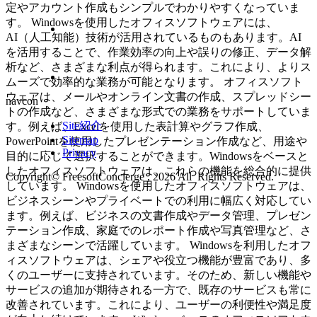
定やアカウント作成もシンプルでわかりやすくなっていま
す。 Windowsを使用したオフィスソフトウェアには、
AI（人工知能）技術が活用されているものもあります。AI
を活用することで、作業効率の向上や誤りの修正、データ解
析など、さまざまな利点が得られます。これにより、よりス
ムーズで効率的な業務が可能となります。 オフィスソフト
ウェアは、メールやオンライン文書の作成、スプレッドシー
navcon
トの作成など、さまざまな形式での業務をサポートしていま
Site紹介
す。例えば、Excelを使用した表計算やグラフ作成、
Sitemap
PowerPointを使用したプレゼンテーション作成など、用途や
Privacy
目的に応じて選択することができます。Windowsをベースと
したオフィスソフトウェアは、これらの機能を総合的に提供
Copyright© FreesoftConcierge , 2026 All Rights Reserved.
しています。 Windowsを使用したオフィスソフトウェアは、
ビジネスシーンやプライベートでの利用に幅広く対応してい
ます。例えば、ビジネスの文書作成やデータ管理、プレゼン
テーション作成、家庭でのレポート作成や写真管理など、さ
まざまなシーンで活躍しています。 Windowsを利用したオフ
ィスソフトウェアは、シェアや役立つ機能が豊富であり、多
くのユーザーに支持されています。そのため、新しい機能や
サービスの追加が期待される一方で、既存のサービスも常に
改善されています。これにより、ユーザーの利便性や満足度