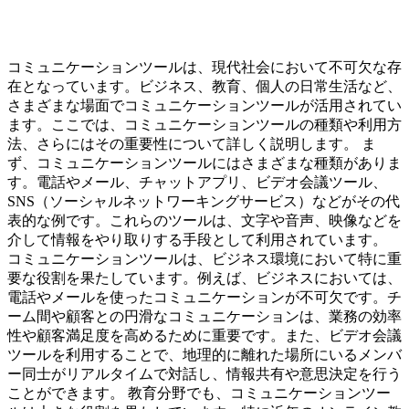
コミュニケーションツールは、現代社会において不可欠な存
在となっています。ビジネス、教育、個人の日常生活など、
さまざまな場面でコミュニケーションツールが活用されてい
ます。ここでは、コミュニケーションツールの種類や利用方
法、さらにはその重要性について詳しく説明します。 ま
ず、コミュニケーションツールにはさまざまな種類がありま
す。電話やメール、チャットアプリ、ビデオ会議ツール、
SNS（ソーシャルネットワーキングサービス）などがその代
表的な例です。これらのツールは、文字や音声、映像などを
介して情報をやり取りする手段として利用されています。
コミュニケーションツールは、ビジネス環境において特に重
要な役割を果たしています。例えば、ビジネスにおいては、
電話やメールを使ったコミュニケーションが不可欠です。チ
ーム間や顧客との円滑なコミュニケーションは、業務の効率
性や顧客満足度を高めるために重要です。また、ビデオ会議
ツールを利用することで、地理的に離れた場所にいるメンバ
ー同士がリアルタイムで対話し、情報共有や意思決定を行う
ことができます。 教育分野でも、コミュニケーションツー