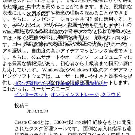
効率を大幅に向上させます。情報の整理や整頓にかかる時間
を短縮し、集中力を高めることができます。また、視覚的な
投稿日
表現により、アイデアや概念の理解を深めることができま
2024/04/25
す。さらに、プレゼンテーションや共同作業に活用すること
アカポンは、デザイン・動画・WEBサイト（URL）の
で、チームのコミュニケーションや協力を促進します。
無料で使える校正ツールです。クラウド上で複数メン
Windows版やWindows 10版のアイデアマッピングソフトウェ
バーと画像やURL、動画を共有し、『赤入れ・コメン
アは、多くのユーザーにとって便利なツールとなっていま
ト』機能を使って校正指示や校正の状況（ステータ
す。ユーザーは自分のスタイルやニーズに合ったソフトウェ
ス）...
アを選択し、自由度の高いアイデアマッピングを実現できま
す。さらに、公式サポートやオープンソースコミュニティに
よる豊富な情報源があり、初心者から上級者まで幅広い層に
対応しています。 Windows版やWindows 10版のアイデアマッ
ピングソフトウェアは、ユーザーに使いやすさと効率性を提
供し、クリエイティブな作業や情報整理をサポートします。
タスク管理ツール『Create Cloud』の使い方
これからも、ユーザーのニーズ
インターネット
,
オンラインストレージ
,
クラウド
投稿日
2023/10/23
Create Cloudとは、3000社以上の制作経験をもとに開発
されたタスク管理ツールです。 面倒な赤入れ指示も遠
隔でラクラク対応でき、複数のプロジェクト管理もス