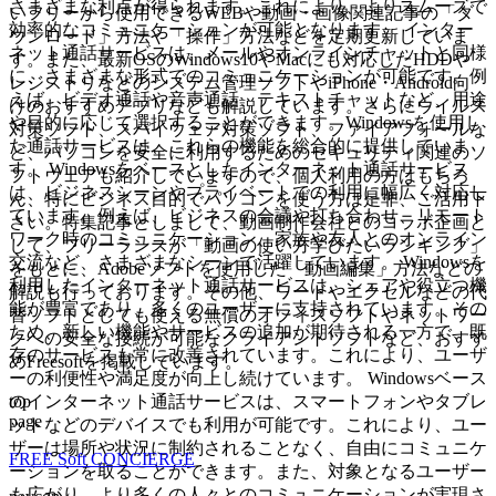
さまざまな利点が得られます。これにより、よりスムーズで
いフリーから使用できるWEBや動画・画像関連記事の「ダ
効率的なコミュニケーションが可能となります。 インター
ウンロード」方法や「操作」方法などを定期更新していま
ネット通話サービスは、メールやオンラインチャットと同様
す。また、最新OSのWindows10やMacにも対応したHDDや
に、さまざまな形式でのコミュニケーションが可能です。例
レジストリなどのシステム管理ソフトやiPhone・Android向
えば、ビデオ通話や音声通話、テキストチャットなど、用途
けのおすすめアプリなども解説しています。さらにウイルス
や目的に応じて選択することができます。Windowsを使用し
対策ソフト、スパイウェア対策ソフト、ファイアフォールな
た通話サービスは、これらの機能を総合的に提供していま
ど、パソコンを安全に利用するためのセキュリティ関連のソ
す。 Windowsをベースとしたインターネット通話サービス
フトウェアも紹介していますので、個人利用の方はもちろ
は、ビジネスシーンやプライベートでの利用に幅広く対応し
ん、特にビジネス目的でパソコンを使う方は是非、ご活用下
ています。例えば、ビジネスの会議や打ち合わせ、リモート
さい。特集記事としまして、動画制作会社とのコラボ企画と
ワーク時のコミュニケーション、家族や友人とのオンライン
して、フリーランスが「動画の使い方学びたいランキング」
交流など、さまざまなシーンで活躍しています。 Windowsを
をもとに、Adobeソフトを使用した「動画編集」方法などの
利用したインターネット通話サービスは、シェアや役立つ機
解説も行っております。その他、ワードやエクセルなどの代
能が豊富であり、多くのユーザーに支持されています。その
替ソフトとしても使える無償のオフィスソフトやネットワー
ため、新しい機能やサービスの追加が期待される一方で、既
クへの安全な接続が可能なクライアントソフトなど、おすす
存のサービスも常に改善されています。これにより、ユーザ
めFreesoftを掲載しています。
ーの利便性や満足度が向上し続けています。 Windowsベース
top
のインターネット通話サービスは、スマートフォンやタブレ
page
ットなどのデバイスでも利用が可能です。これにより、ユー
ザーは場所や状況に制約されることなく、自由にコミュニケ
FREE Soft CONCIERGE
ーションを取ることができます。また、対象となるユーザー
も広がり、より多くの人々とのコミュニケーションが実現さ