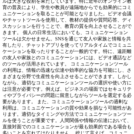
ルは大きな役割を果たしています。特に近年のオンライン教
育の普及により、学生や教員が遠隔地からでも効果的にコミ
ュニケーションを取ることが可能となりました。ビデオ会議
やチャットツールを使用して、教材の提供や質問応答、ディ
スカッションを行うことで、教育の質を向上させることがで
きます。 個人の日常生活においても、コミュニケーション
ツールは欠かせません。SNSを通じて友人や家族と情報を共
有したり、チャットアプリを使ってリアルタイムでコミュニ
ケーションを取ったりすることが一般的です。特に、遠距離
の友人や家族とのコミュニケーションには、ビデオ通話など
のツールが活用されています。 コミュニケーションツール
の利用は、情報の迅速な伝達や効率的な協力を可能にし、さ
まざまな分野で生産性を向上させることができます。しかし
ながら、適切なコミュニケーションツールの選択や使い方に
は注意が必要です。例えば、ビジネスの場面ではセキュリテ
ィやプライバシーの問題に留意しながらツールを選定する必
要があります。 また、コミュニケーションツールの過剰な
利用は、コミュニケーションの質や効果を損なう可能性があ
ります。適切なタイミングや方法でコミュニケーションツー
ルを使うことが重要です。人間関係や情報の伝達において、
直接対面でのコミュニケーションが最も効果的である場合も
多いことを忘れてはなりません。 総じて言えば、コミュニ