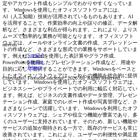
定やアカウント作成もシンプルでわかりやすくなっていま
す。 Windowsを使用したオフィスソフトウェアには、
AI（人工知能）技術が活用されているものもあります。AI
を活用することで、作業効率の向上や誤りの修正、データ解
析など、さまざまな利点が得られます。これにより、よりス
ムーズで効率的な業務が可能となります。 オフィスソフト
ウェアは、メールやオンライン文書の作成、スプレッドシー
navcon
トの作成など、さまざまな形式での業務をサポートしていま
Site紹介
す。例えば、Excelを使用した表計算やグラフ作成、
Sitemap
PowerPointを使用したプレゼンテーション作成など、用途や
Privacy
目的に応じて選択することができます。Windowsをベースと
したオフィスソフトウェアは、これらの機能を総合的に提供
Copyright© FreesoftConcierge , 2026 All Rights Reserved.
しています。 Windowsを使用したオフィスソフトウェアは、
ビジネスシーンやプライベートでの利用に幅広く対応してい
ます。例えば、ビジネスの文書作成やデータ管理、プレゼン
テーション作成、家庭でのレポート作成や写真管理など、さ
まざまなシーンで活躍しています。 Windowsを利用したオフ
ィスソフトウェアは、シェアや役立つ機能が豊富であり、多
くのユーザーに支持されています。そのため、新しい機能や
サービスの追加が期待される一方で、既存のサービスも常に
改善されています。これにより、ユーザーの利便性や満足度