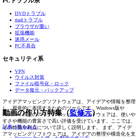
PCトラブル系
DVDトラブル
mailトラブル
ブラウザが重い
拡張機能
迷惑メール
PC不具合
セキュリティ系
VPN
ウイルス対策
ファイル暗号化・ロック
データ復元・バックアップ
アイデアマッピングソフトウェアは、アイデアや情報を整理
し、視覚的に表現するためのツールです。Windows版や
動画の作り方特集（
監修元
）
Windows 10版のアイデアマッピングソフトウェアは、使いや
すさや機能の豊富さで高い評価を受けています。ここでは、
記事一覧をみる
その特徴や利点について詳しく説明します。 まず、アイデ
アマッピングソフトウェアは、アイデアの整理や構造化を支