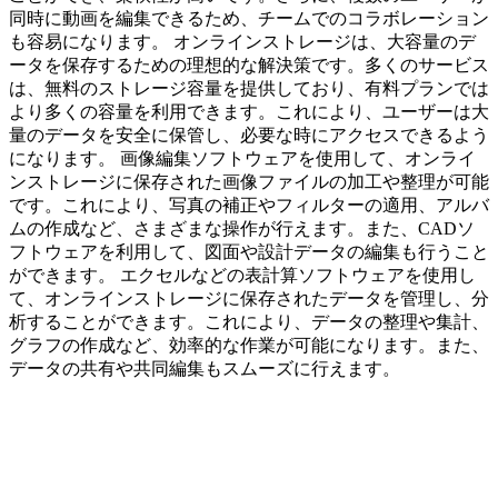
同時に動画を編集できるため、チームでのコラボレーション
も容易になります。 オンラインストレージは、大容量のデ
ータを保存するための理想的な解決策です。多くのサービス
は、無料のストレージ容量を提供しており、有料プランでは
より多くの容量を利用できます。これにより、ユーザーは大
量のデータを安全に保管し、必要な時にアクセスできるよう
になります。 画像編集ソフトウェアを使用して、オンライ
ンストレージに保存された画像ファイルの加工や整理が可能
です。これにより、写真の補正やフィルターの適用、アルバ
ムの作成など、さまざまな操作が行えます。また、CADソ
フトウェアを利用して、図面や設計データの編集も行うこと
ができます。 エクセルなどの表計算ソフトウェアを使用し
て、オンラインストレージに保存されたデータを管理し、分
析することができます。これにより、データの整理や集計、
グラフの作成など、効率的な作業が可能になります。また、
データの共有や共同編集もスムーズに行えます。