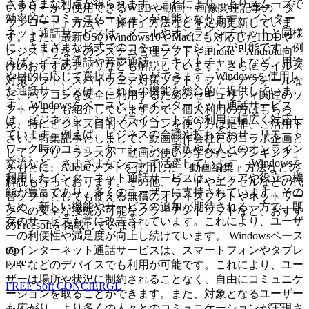
さまざまな利点が得られます。これにより、よりスムーズで
いフリーから使用できるWEBや動画・画像関連記事の「ダ
効率的なコミュニケーションが可能となります。 インター
ウンロード」方法や「操作」方法などを定期更新していま
ネット通話サービスは、メールやオンラインチャットと同様
す。また、最新OSのWindows10やMacにも対応したHDDや
に、さまざまな形式でのコミュニケーションが可能です。例
レジストリなどのシステム管理ソフトやiPhone・Android向
えば、ビデオ通話や音声通話、テキストチャットなど、用途
けのおすすめアプリなども解説しています。さらにウイルス
や目的に応じて選択することができます。Windowsを使用し
対策ソフト、スパイウェア対策ソフト、ファイアフォールな
た通話サービスは、これらの機能を総合的に提供していま
ど、パソコンを安全に利用するためのセキュリティ関連のソ
す。 Windowsをベースとしたインターネット通話サービス
フトウェアも紹介していますので、個人利用の方はもちろ
は、ビジネスシーンやプライベートでの利用に幅広く対応し
ん、特にビジネス目的でパソコンを使う方は是非、ご活用下
ています。例えば、ビジネスの会議や打ち合わせ、リモート
さい。特集記事としまして、動画制作会社とのコラボ企画と
ワーク時のコミュニケーション、家族や友人とのオンライン
して、フリーランスが「動画の使い方学びたいランキング」
交流など、さまざまなシーンで活躍しています。 Windowsを
をもとに、Adobeソフトを使用した「動画編集」方法などの
利用したインターネット通話サービスは、シェアや役立つ機
解説も行っております。その他、ワードやエクセルなどの代
能が豊富であり、多くのユーザーに支持されています。その
替ソフトとしても使える無償のオフィスソフトやネットワー
ため、新しい機能やサービスの追加が期待される一方で、既
クへの安全な接続が可能なクライアントソフトなど、おすす
存のサービスも常に改善されています。これにより、ユーザ
めFreesoftを掲載しています。
ーの利便性や満足度が向上し続けています。 Windowsベース
top
のインターネット通話サービスは、スマートフォンやタブレ
page
ットなどのデバイスでも利用が可能です。これにより、ユー
ザーは場所や状況に制約されることなく、自由にコミュニケ
FREE Soft CONCIERGE
ーションを取ることができます。また、対象となるユーザー
も広がり、より多くの人々とのコミュニケーションが実現さ