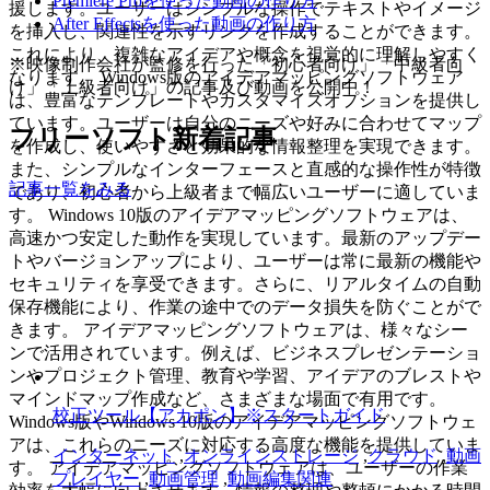
Premiere Proを使った動画の作り方
援します。ユーザーはシンプルな操作でテキストやイメージ
After Effectsを使った動画の作り方
を挿入し、関連性を示すリンクを作成することができます。
これにより、複雑なアイデアや概念を視覚的に理解しやすく
※映像制作会社が監修を行った「初心者向け」「中級者向
なります。 Windows版のアイデアマッピングソフトウェア
け」「上級者向け」の記事及び動画を公開中！
は、豊富なテンプレートやカスタマイズオプションを提供し
ています。ユーザーは自分のニーズや好みに合わせてマップ
フリーソフト新着記事
を作成し、使いやすさと効果的な情報整理を実現できます。
また、シンプルなインターフェースと直感的な操作性が特徴
記事一覧をみる
であり、初心者から上級者まで幅広いユーザーに適していま
す。 Windows 10版のアイデアマッピングソフトウェアは、
高速かつ安定した動作を実現しています。最新のアップデー
トやバージョンアップにより、ユーザーは常に最新の機能や
セキュリティを享受できます。さらに、リアルタイムの自動
保存機能により、作業の途中でのデータ損失を防ぐことがで
きます。 アイデアマッピングソフトウェアは、様々なシー
ンで活用されています。例えば、ビジネスプレゼンテーショ
ンやプロジェクト管理、教育や学習、アイデアのブレストや
マインドマップ作成など、さまざまな場面で有用です。
校正ツール【アカポン】※スタートガイド
Windows版やWindows 10版のアイデアマッピングソフトウェ
アは、これらのニーズに対応する高度な機能を提供していま
インターネット
,
オンラインストレージ
,
クラウド
,
動画
す。 アイデアマッピングソフトウェアは、ユーザーの作業
プレイヤー
,
動画管理
,
動画編集関連