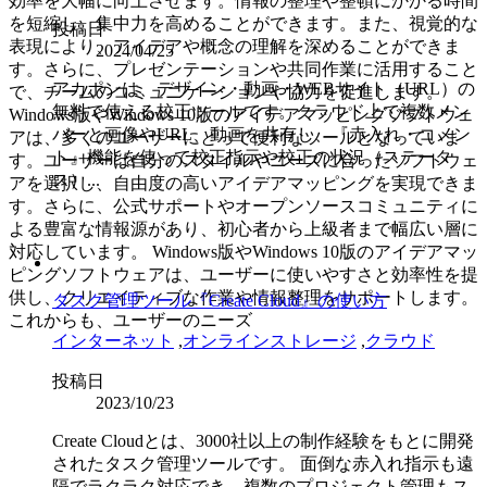
効率を大幅に向上させます。情報の整理や整頓にかかる時間
を短縮し、集中力を高めることができます。また、視覚的な
投稿日
表現により、アイデアや概念の理解を深めることができま
2024/04/25
す。さらに、プレゼンテーションや共同作業に活用すること
アカポンは、デザイン・動画・WEBサイト（URL）の
で、チームのコミュニケーションや協力を促進します。
無料で使える校正ツールです。クラウド上で複数メン
Windows版やWindows 10版のアイデアマッピングソフトウェ
バーと画像やURL、動画を共有し、『赤入れ・コメン
アは、多くのユーザーにとって便利なツールとなっていま
ト』機能を使って校正指示や校正の状況（ステータ
す。ユーザーは自分のスタイルやニーズに合ったソフトウェ
ス）...
アを選択し、自由度の高いアイデアマッピングを実現できま
す。さらに、公式サポートやオープンソースコミュニティに
よる豊富な情報源があり、初心者から上級者まで幅広い層に
対応しています。 Windows版やWindows 10版のアイデアマッ
ピングソフトウェアは、ユーザーに使いやすさと効率性を提
供し、クリエイティブな作業や情報整理をサポートします。
タスク管理ツール『Create Cloud』の使い方
これからも、ユーザーのニーズ
インターネット
,
オンラインストレージ
,
クラウド
投稿日
2023/10/23
Create Cloudとは、3000社以上の制作経験をもとに開発
されたタスク管理ツールです。 面倒な赤入れ指示も遠
隔でラクラク対応でき、複数のプロジェクト管理もス