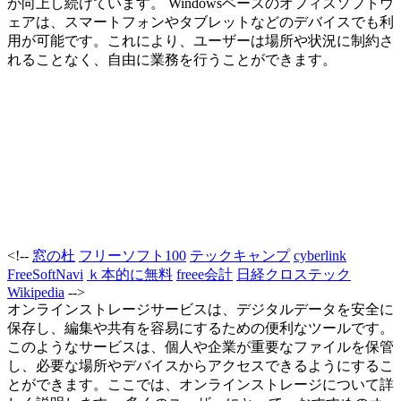
が向上し続けています。 Windowsベースのオフィスソフトウ
ェアは、スマートフォンやタブレットなどのデバイスでも利
用が可能です。これにより、ユーザーは場所や状況に制約さ
れることなく、自由に業務を行うことができます。
<!--
窓の杜
フリーソフト100
テックキャンプ
cyberlink
FreeSoftNavi
ｋ本的に無料
freee会計
日経クロステック
Wikipedia
-->
オンラインストレージサービスは、デジタルデータを安全に
保存し、編集や共有を容易にするための便利なツールです。
このようなサービスは、個人や企業が重要なファイルを保管
し、必要な場所やデバイスからアクセスできるようにするこ
とができます。ここでは、オンラインストレージについて詳