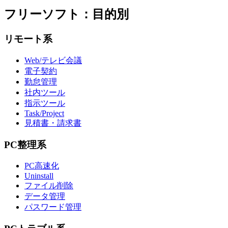
フリーソフト：目的別
リモート系
Web/テレビ会議
電子契約
勤怠管理
社内ツール
指示ツール
Task/Project
見積書・請求書
PC整理系
PC高速化
Uninstall
ファイル削除
データ管理
パスワード管理