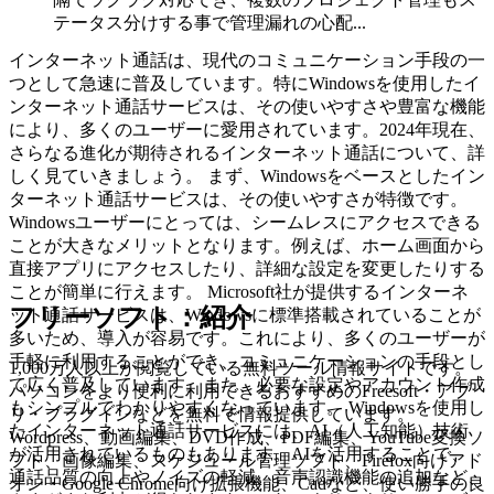
テータス分けする事で管理漏れの心配...
インターネット通話は、現代のコミュニケーション手段の一
つとして急速に普及しています。特にWindowsを使用したイ
ンターネット通話サービスは、その使いやすさや豊富な機能
により、多くのユーザーに愛用されています。2024年現在、
さらなる進化が期待されるインターネット通話について、詳
しく見ていきましょう。 まず、Windowsをベースとしたイン
ターネット通話サービスは、その使いやすさが特徴です。
Windowsユーザーにとっては、シームレスにアクセスできる
ことが大きなメリットとなります。例えば、ホーム画面から
直接アプリにアクセスしたり、詳細な設定を変更したりする
ことが簡単に行えます。 Microsoft社が提供するインターネ
フリーソフト：紹介
ット通話サービスは、Windowsに標準搭載されていることが
多いため、導入が容易です。これにより、多くのユーザーが
手軽に利用することができ、コミュニケーションの手段とし
1,000万人以上が閲覧している無料ツール情報サイトです。
て広く普及しています。また、必要な設定やアカウント作成
パソコンをより便利に利用できるおすすめのFreesoft・アプ
もシンプルでわかりやすくなっています。 Windowsを使用し
リ・プラグインなどを無料で情報提供しています。
たインターネット通話サービスには、AI（人工知能）技術
Wordpress、動画編集、DVD作成、PDF編集、YouTube変換ソ
が活用されているものもあります。AIを活用することで、
フト、画像編集、スケジュール管理ソフト、Firefox向けアド
通話品質の向上やノイズの軽減、音声認識機能の追加など、
オン・Google Chrome向け拡張機能、Cadなど、使い勝手の良