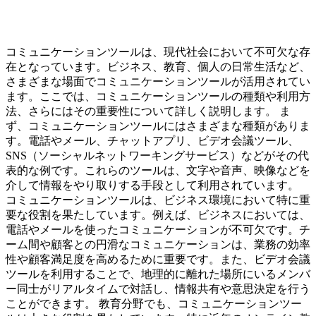
コミュニケーションツールは、現代社会において不可欠な存
在となっています。ビジネス、教育、個人の日常生活など、
さまざまな場面でコミュニケーションツールが活用されてい
ます。ここでは、コミュニケーションツールの種類や利用方
法、さらにはその重要性について詳しく説明します。 ま
ず、コミュニケーションツールにはさまざまな種類がありま
す。電話やメール、チャットアプリ、ビデオ会議ツール、
SNS（ソーシャルネットワーキングサービス）などがその代
表的な例です。これらのツールは、文字や音声、映像などを
介して情報をやり取りする手段として利用されています。
コミュニケーションツールは、ビジネス環境において特に重
要な役割を果たしています。例えば、ビジネスにおいては、
電話やメールを使ったコミュニケーションが不可欠です。チ
ーム間や顧客との円滑なコミュニケーションは、業務の効率
性や顧客満足度を高めるために重要です。また、ビデオ会議
ツールを利用することで、地理的に離れた場所にいるメンバ
ー同士がリアルタイムで対話し、情報共有や意思決定を行う
ことができます。 教育分野でも、コミュニケーションツー