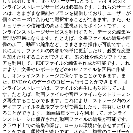
しく説明します。 多くのユーザーにとって、おすすめのオ
ンラインストレージサービスは必需品です。これらのサービ
スは、さまざまな機能やプランを提供しており、ユーザーが
個々のニーズに合わせて選択することができます。また、セ
キュリティや信頼性の高さも重視されるポイントです。 オ
ンラインストレージサービスを利用すると、データの編集や
管理が容易になります。たとえば、文書ファイルの編集や画
像の加工、動画の編集など、さまざまな操作が可能です。こ
れにより、ファイルの内容を簡単に更新したり、必要な変更
を加えたりすることができます。 窓の杜や他のソフトウェ
アを利用して、PDFファイルの編集や作成が可能です。これ
により、文書やレポートなどのPDFファイルを容易に作成
し、オンラインストレージに保存することができます。ま
た、DVDからのデータのコピーも行うことができます。 オ
ンラインストレージは、ファイルの再生にも対応していま
す。たとえば、動画ファイルや音声ファイルをストリーミン
グ再生することができます。これにより、ストレージ内のメ
ディアファイルを直接ブラウザで再生したり、共有したりす
ることができます。 動画編集ツールを利用して、オンライ
ンストレージに保存された動画ファイルの編集が可能です。
クラウド上での編集作業は、ローカル環境に依存せずに行う
ことができ、柔軟性が高いです。さらに、複数のユーザーが