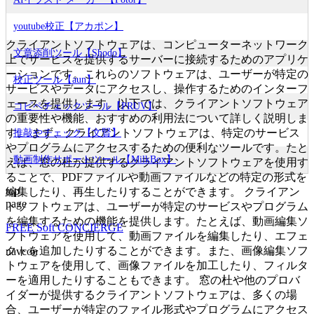
youtube校正【アカポン】
クライアントソフトウェアは、コンピューターネットワーク
文章添削ツール【Shodo】
上でサービスを提供するサーバーに接続するためのアプリケ
ーションです。これらのソフトウェアは、ユーザーが特定の
校正ツール【aun】
サービスやデータにアクセスし、操作するためのインターフ
ェースを提供します。以下では、クライアントソフトウェア
コピペチェックツール【PRUV】
の重要性や機能、おすすめの利用法について詳しく説明しま
す。 まず、クライアントソフトウェアは、特定のサービス
推敲やチェック【文賢】
やプログラムにアクセスするための便利なツールです。たと
動画制作サポートツール【MilkBox】
えば、窓の杜が提供するクライアントソフトウェアを使用す
ることで、PDFファイルや動画ファイルなどの特定の形式を
top
編集したり、再生したりすることができます。 クライアン
page
トソフトウェアは、ユーザーが特定のサービスやプログラム
を編集するための機能を提供します。たとえば、動画編集ソ
FREE Soft CONCIERGE
フトウェアを使用して、動画ファイルを編集したり、エフェ
クトを追加したりすることができます。また、画像編集ソフ
navcon
トウェアを使用して、画像ファイルを加工したり、フィルタ
ーを適用したりすることもできます。 窓の杜や他のプロバ
イダーが提供するクライアントソフトウェアは、多くの場
合、ユーザーが特定のファイル形式やプログラムにアクセス