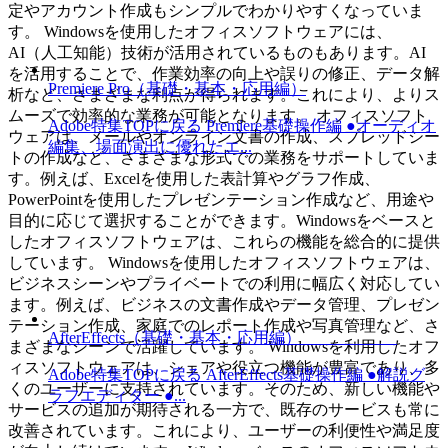
定やアカウント作成もシンプルでわかりやすくなっていま
す。 Windowsを使用したオフィスソフトウェアには、
AI（人工知能）技術が活用されているものもあります。AI
を活用することで、作業効率の向上や誤りの修正、データ解
Premiere Pro（基礎・基本・応用編）
析など、さまざまな利点が得られます。これにより、よりス
ムーズで効率的な業務が可能となります。 オフィスソフト
Adobe特集TOPに戻る Premiere基礎操作編 ●オーディオ
ウェアは、メールやオンライン文書の作成、スプレッドシー
編集、場面演出に優れたエ...
トの作成など、さまざまな形式での業務をサポートしていま
す。例えば、Excelを使用した表計算やグラフ作成、
PowerPointを使用したプレゼンテーション作成など、用途や
目的に応じて選択することができます。Windowsをベースと
したオフィスソフトウェアは、これらの機能を総合的に提供
しています。 Windowsを使用したオフィスソフトウェアは、
ビジネスシーンやプライベートでの利用に幅広く対応してい
ます。例えば、ビジネスの文書作成やデータ管理、プレゼン
テーション作成、家庭でのレポート作成や写真管理など、さ
AfterEffects（基礎・基本・応用編）
まざまなシーンで活躍しています。 Windowsを利用したオフ
ィスソフトウェアは、シェアや役立つ機能が豊富であり、多
Adobe特集TOPに戻る AfterEffects基礎操作編 ●解説グ
くのユーザーに支持されています。そのため、新しい機能や
ラフエディター ●...
サービスの追加が期待される一方で、既存のサービスも常に
改善されています。これにより、ユーザーの利便性や満足度