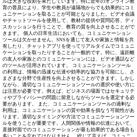
ルは大きな役割を果たしています。特に近年のオンライン教
育の普及により、学生や教員が遠隔地からでも効果的にコミ
ュニケーションを取ることが可能となりました。ビデオ会議
やチャットツールを使用して、教材の提供や質問応答、ディ
スカッションを行うことで、教育の質を向上させることがで
きます。 個人の日常生活においても、コミュニケーション
ツールは欠かせません。SNSを通じて友人や家族と情報を共
有したり、チャットアプリを使ってリアルタイムでコミュニ
ケーションを取ったりすることが一般的です。特に、遠距離
の友人や家族とのコミュニケーションには、ビデオ通話など
のツールが活用されています。 コミュニケーションツール
の利用は、情報の迅速な伝達や効率的な協力を可能にし、さ
まざまな分野で生産性を向上させることができます。しかし
ながら、適切なコミュニケーションツールの選択や使い方に
は注意が必要です。例えば、ビジネスの場面ではセキュリテ
ィやプライバシーの問題に留意しながらツールを選定する必
要があります。 また、コミュニケーションツールの過剰な
利用は、コミュニケーションの質や効果を損なう可能性があ
ります。適切なタイミングや方法でコミュニケーションツー
ルを使うことが重要です。人間関係や情報の伝達において、
直接対面でのコミュニケーションが最も効果的である場合も
多いことを忘れてはなりません。 総じて言えば、コミュニ