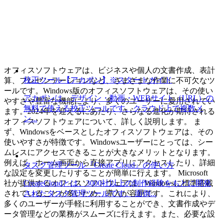
オフィスソフトウェアは、ビジネスや個人の文書作成、表計
校正ツール【アカポン】※スタートガイド
算、プレゼンテーションなど、さまざまな作業に不可欠なツ
ールです。Windows版のオフィスソフトウェアは、その使い
アカポンは、デザイン・動画・WEBサイト（URL）の
やすさや豊富な機能により、多くのユーザーに愛用されてい
無料で使える校正ツールです。クラウド上で複数メ
ます。2024年を迎えるにあたり、さらなる進化が期待される
ン...
オフィスソフトウェアについて、詳しく説明します。 ま
ず、Windowsをベースとしたオフィスソフトウェアは、その
使いやすさが特徴です。Windowsユーザーにとっては、シー
ムレスにアクセスできることが大きなメリットとなります。
例えば、ホーム画面から直接アプリにアクセスしたり、詳細
タスク管理ツール『Create Cloud』の使い方
な設定を変更したりすることが簡単に行えます。 Microsoft
CreateCloudとは、3000社以上の制作経験をもとに開発
社が提供するオフィスソフトウェアは、Windowsに標準搭載
されたタスク管理ツールです。 面倒...
されていることが多いため、導入が容易です。これにより、
多くのユーザーが手軽に利用することができ、文書作成やデ
ータ管理などの業務がスムーズに行えます。また、必要な設