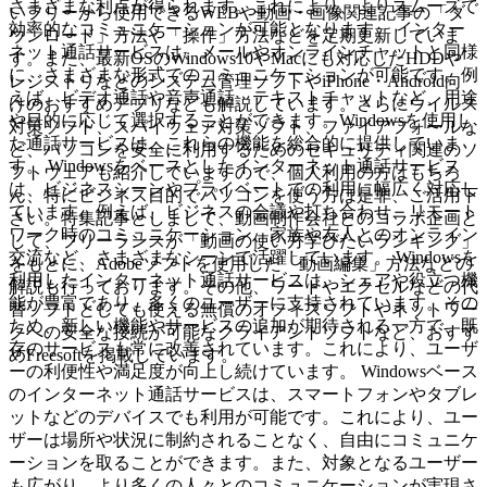
さまざまな利点が得られます。これにより、よりスムーズで
いフリーから使用できるWEBや動画・画像関連記事の「ダ
効率的なコミュニケーションが可能となります。 インター
ウンロード」方法や「操作」方法などを定期更新していま
ネット通話サービスは、メールやオンラインチャットと同様
す。また、最新OSのWindows10やMacにも対応したHDDや
に、さまざまな形式でのコミュニケーションが可能です。例
レジストリなどのシステム管理ソフトやiPhone・Android向
えば、ビデオ通話や音声通話、テキストチャットなど、用途
けのおすすめアプリなども解説しています。さらにウイルス
や目的に応じて選択することができます。Windowsを使用し
対策ソフト、スパイウェア対策ソフト、ファイアフォールな
た通話サービスは、これらの機能を総合的に提供していま
ど、パソコンを安全に利用するためのセキュリティ関連のソ
す。 Windowsをベースとしたインターネット通話サービス
フトウェアも紹介していますので、個人利用の方はもちろ
は、ビジネスシーンやプライベートでの利用に幅広く対応し
ん、特にビジネス目的でパソコンを使う方は是非、ご活用下
ています。例えば、ビジネスの会議や打ち合わせ、リモート
さい。特集記事としまして、動画制作会社とのコラボ企画と
ワーク時のコミュニケーション、家族や友人とのオンライン
して、フリーランスが「動画の使い方学びたいランキング」
交流など、さまざまなシーンで活躍しています。 Windowsを
をもとに、Adobeソフトを使用した「動画編集」方法などの
利用したインターネット通話サービスは、シェアや役立つ機
解説も行っております。その他、ワードやエクセルなどの代
能が豊富であり、多くのユーザーに支持されています。その
替ソフトとしても使える無償のオフィスソフトやネットワー
ため、新しい機能やサービスの追加が期待される一方で、既
クへの安全な接続が可能なクライアントソフトなど、おすす
存のサービスも常に改善されています。これにより、ユーザ
めFreesoftを掲載しています。
ーの利便性や満足度が向上し続けています。 Windowsベース
のインターネット通話サービスは、スマートフォンやタブレ
ットなどのデバイスでも利用が可能です。これにより、ユー
ザーは場所や状況に制約されることなく、自由にコミュニケ
ーションを取ることができます。また、対象となるユーザー
も広がり、より多くの人々とのコミュニケーションが実現さ