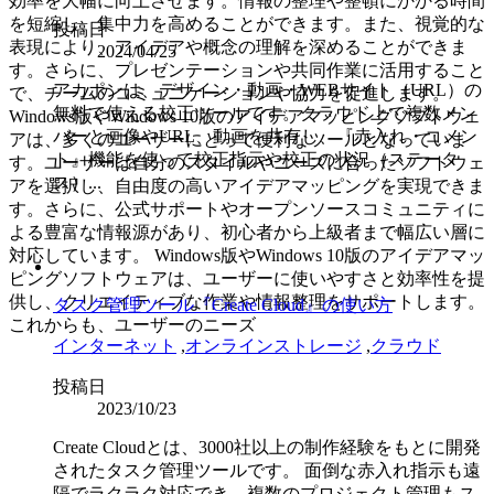
効率を大幅に向上させます。情報の整理や整頓にかかる時間
を短縮し、集中力を高めることができます。また、視覚的な
投稿日
表現により、アイデアや概念の理解を深めることができま
2024/04/25
す。さらに、プレゼンテーションや共同作業に活用すること
アカポンは、デザイン・動画・WEBサイト（URL）の
で、チームのコミュニケーションや協力を促進します。
無料で使える校正ツールです。クラウド上で複数メン
Windows版やWindows 10版のアイデアマッピングソフトウェ
バーと画像やURL、動画を共有し、『赤入れ・コメン
アは、多くのユーザーにとって便利なツールとなっていま
ト』機能を使って校正指示や校正の状況（ステータ
す。ユーザーは自分のスタイルやニーズに合ったソフトウェ
ス）...
アを選択し、自由度の高いアイデアマッピングを実現できま
す。さらに、公式サポートやオープンソースコミュニティに
よる豊富な情報源があり、初心者から上級者まで幅広い層に
対応しています。 Windows版やWindows 10版のアイデアマッ
ピングソフトウェアは、ユーザーに使いやすさと効率性を提
供し、クリエイティブな作業や情報整理をサポートします。
タスク管理ツール『Create Cloud』の使い方
これからも、ユーザーのニーズ
インターネット
,
オンラインストレージ
,
クラウド
投稿日
2023/10/23
Create Cloudとは、3000社以上の制作経験をもとに開発
されたタスク管理ツールです。 面倒な赤入れ指示も遠
隔でラクラク対応でき、複数のプロジェクト管理もス