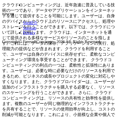
クラウドコンピューティングは、近年急速に普及している技
術の一つであり、データやアプリケーションをインターネッ
navcon
トを通じて提供することを可能にします。ユーザーは、自身
のデバイスからクラウド上のリソースにアクセスし、処理や
Site紹介
ストレージを行うことができます。以下では、クラウドにつ
Sitemap
いて詳しく説明します。 クラウドは、インターネットを通
Privacy
じて提供される多様なサービスやリソースのことを指しま
Copyright© FreesoftConcierge , 2026 All Rights Reserved.
す。これには、データの保存、アプリケーションの実行、処
理能力の提供などが含まれます。クラウドを利用すること
で、ユーザーは自身のデバイスに依存せずに、柔軟なコンピ
ューティング環境を享受することができます。 クラウドコ
ンピューティングの利点の一つは、柔軟性と拡張性にありま
す。ユーザーは、必要な時に必要なだけのリソースを利用で
きるため、ビジネスの成長やプロジェクトの変化に対応しや
すくなります。また、クラウドプロバイダーは、ユーザーが
追加のインフラストラクチャを購入する必要なく、リソース
のスケーリングを行うことができます。 さらに、クラウド
コンピューティングは、リソースの共有性と効率性を提供し
ます。複数のユーザーが同じ物理的なインフラストラクチャ
を共有することで、リソースの使用効率が向上し、コストの
削減が可能となります。これにより、小規模な企業や個人で