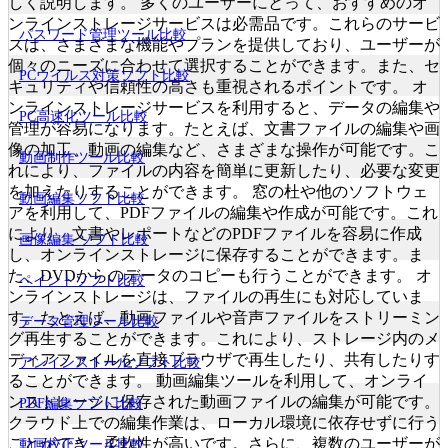
しく説明します。 多くのユーザーにとって、おすすめのオ
ンラインストレージサービスは必需品です。これらのサービ
パスワード管理ツール比較
スは、さまざまな機能やプランを提供しており、ユーザーが
個々のニーズに合わせて選択することができます。また、セ
PCウイルス対策ソフト比較
キュリティや信頼性の高さも重視されるポイントです。 オ
ンラインストレージサービスを利用すると、データの編集や
PC高速化ツール比較
管理が容易になります。たとえば、文書ファイルの編集や画
像の加工、動画の編集など、さまざまな操作が可能です。こ
動画制作ツール比較
れにより、ファイルの内容を簡単に更新したり、必要な変更
を加えたりすることができます。 窓の杜や他のソフトウェ
動画編集ソフト比較
アを利用して、PDFファイルの編集や作成が可能です。これ
により、文書やレポートなどのPDFファイルを容易に作成
画像編集 ソフト比較
し、オンラインストレージに保存することができます。ま
た、DVDからのデータのコピーも行うことができます。 オ
ペイントソフト比較
ンラインストレージは、ファイルの再生にも対応していま
す。たとえば、動画ファイルや音声ファイルをストリーミン
データ管理ツール比較
グ再生することができます。これにより、ストレージ内のメ
ディアファイルを直接ブラウザで再生したり、共有したりす
アンインストールソフト比較
ることができます。 動画編集ツールを利用して、オンライ
ンストレージに保存された動画ファイルの編集が可能です。
PDF編集ソフト比較
クラウド上での編集作業は、ローカル環境に依存せずに行う
ことができ、柔軟性が高いです。さらに、複数のユーザーが
動画校正ツール比較