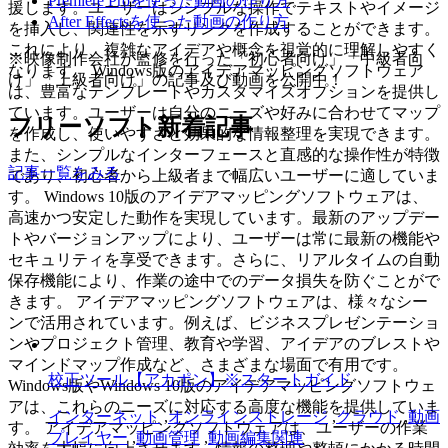
Premiere Proを使った動画の作り方
援します。ユーザーはシンプルな操作でテキストやイメージ
After Effectsを使った動画の作り方
を挿入し、関連性を示すリンクを作成することができます。
これにより、複雑なアイデアや概念を視覚的に理解しやすく
※映像制作会社が監修を行った「初心者向け」「中級者向
なります。 Windows版のアイデアマッピングソフトウェア
け」「上級者向け」の記事及び動画を公開中！
は、豊富なテンプレートやカスタマイズオプションを提供し
ています。ユーザーは自分のニーズや好みに合わせてマップ
フリーソフト新着記事
を作成し、使いやすさと効果的な情報整理を実現できます。
また、シンプルなインターフェースと直感的な操作性が特徴
記事一覧をみる
であり、初心者から上級者まで幅広いユーザーに適していま
す。 Windows 10版のアイデアマッピングソフトウェアは、
高速かつ安定した動作を実現しています。最新のアップデー
トやバージョンアップにより、ユーザーは常に最新の機能や
セキュリティを享受できます。さらに、リアルタイムの自動
保存機能により、作業の途中でのデータ損失を防ぐことがで
きます。 アイデアマッピングソフトウェアは、様々なシー
ンで活用されています。例えば、ビジネスプレゼンテーショ
ンやプロジェクト管理、教育や学習、アイデアのブレストや
マインドマップ作成など、さまざまな場面で有用です。
校正ツール【アカポン】※スタートガイド
Windows版やWindows 10版のアイデアマッピングソフトウェ
アは、これらのニーズに対応する高度な機能を提供していま
インターネット
,
オンラインストレージ
,
クラウド
,
動画
す。 アイデアマッピングソフトウェアは、ユーザーの作業
プレイヤー
,
動画管理
,
動画編集関連