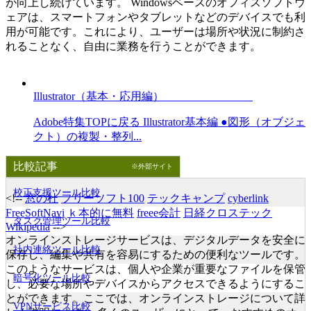
が向上し続けています。 Windowsベースのオフィスソフトウ
ェアは、スマートフォンやタブレットなどのデバイスでも利
用が可能です。これにより、ユーザーは場所や状況に制約さ
れることなく、自由に業務を行うことができます。
Illustrator（基本・応用編）
Adobe特集TOPに戻る Illustrator基本編 ●図形（オブジェ
クト）の複製・整列...
比較記事
※外部サイト
校正支援ツール比較
<!--
窓の杜
フリーソフト100
テックキャンプ
cyberlink
FreeSoftNavi
ｋ本的に無料
freee会計
日経クロステック
タスク管理ツール比較
Wikipedia
-->
オンラインストレージサービスは、デジタルデータを安全に
社内連絡ツール比較
保存し、編集や共有を容易にするための便利なツールです。
このようなサービスは、個人や企業が重要なファイルを保管
暗号化ツール比較
し、必要な場所やデバイスからアクセスできるようにするこ
とができます。ここでは、オンラインストレージについて詳
VPNサービス比較