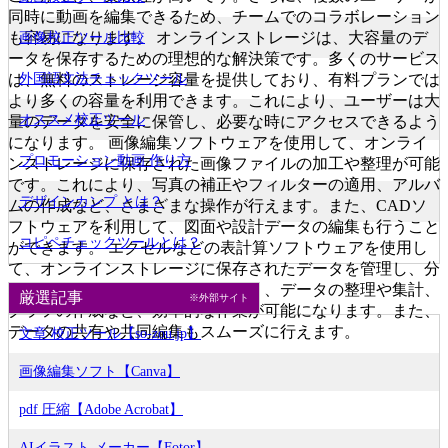
同時に動画を編集できるため、チームでのコラボレーション
も容易になります。 オンラインストレージは、大容量のデ
画像校正ツール比較
ータを保存するための理想的な解決策です。多くのサービス
外国語文法チェックツール
は、無料のストレージ容量を提供しており、有料プランでは
より多くの容量を利用できます。これにより、ユーザーは大
オススメ校正ツール
量のデータを安全に保管し、必要な時にアクセスできるよう
になります。 画像編集ソフトウェアを使用して、オンライ
プロモーション動画 作り方
ンストレージに保存された画像ファイルの加工や整理が可能
です。これにより、写真の補正やフィルターの適用、アルバ
デザインカンプ とは？
ムの作成など、さまざまな操作が行えます。また、CADソ
フトウェアを利用して、図面や設計データの編集も行うこと
コピペチェックツールとは？
ができます。 エクセルなどの表計算ソフトウェアを使用し
て、オンラインストレージに保存されたデータを管理し、分
析することができます。これにより、データの整理や集計、
厳選記事
※外部サイト
グラフの作成など、効率的な作業が可能になります。また、
データの共有や共同編集もスムーズに行えます。
文章 校正ツール【so-zou.jp】
画像編集ソフト【Canva】
pdf 圧縮【Adobe Acrobat】
AIイラスト メーカー【Fotor】