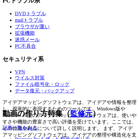
PCトラブル系
DVDトラブル
mailトラブル
ブラウザが重い
拡張機能
迷惑メール
PC不具合
セキュリティ系
VPN
ウイルス対策
ファイル暗号化・ロック
データ復元・バックアップ
アイデアマッピングソフトウェアは、アイデアや情報を整理
し、視覚的に表現するためのツールです。Windows版や
動画の作り方特集（
監修元
）
Windows 10版のアイデアマッピングソフトウェアは、使いや
すさや機能の豊富さで高い評価を受けています。ここでは、
記事一覧をみる
その特徴や利点について詳しく説明します。 まず、アイデ
アマッピングソフトウェアは、アイデアの整理や構造化を支