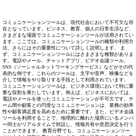
コミュニケーションツールは、現代社会において不可欠な存
在となっています。ビジネス、教育、個人の日常生活など、
さまざまな場面でコミュニケーションツールが活用されてい
ます。ここでは、コミュニケーションツールの種類や利用方
法、さらにはその重要性について詳しく説明します。 ま
ず、コミュニケーションツールにはさまざまな種類がありま
す。電話やメール、チャットアプリ、ビデオ会議ツール、
SNS（ソーシャルネットワーキングサービス）などがその代
表的な例です。これらのツールは、文字や音声、映像などを
介して情報をやり取りする手段として利用されています。
コミュニケーションツールは、ビジネス環境において特に重
要な役割を果たしています。例えば、ビジネスにおいては、
電話やメールを使ったコミュニケーションが不可欠です。チ
ーム間や顧客との円滑なコミュニケーションは、業務の効率
性や顧客満足度を高めるために重要です。また、ビデオ会議
ツールを利用することで、地理的に離れた場所にいるメンバ
ー同士がリアルタイムで対話し、情報共有や意思決定を行う
ことができます。 教育分野でも、コミュニケーションツー