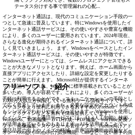
テータス分けする事で管理漏れの心配...
インターネット通話は、現代のコミュニケーション手段の一
つとして急速に普及しています。特にWindowsを使用したイ
ンターネット通話サービスは、その使いやすさや豊富な機能
により、多くのユーザーに愛用されています。2024年現在、
さらなる進化が期待されるインターネット通話について、詳
しく見ていきましょう。 まず、Windowsをベースとしたイン
ターネット通話サービスは、その使いやすさが特徴です。
Windowsユーザーにとっては、シームレスにアクセスできる
ことが大きなメリットとなります。例えば、ホーム画面から
直接アプリにアクセスしたり、詳細な設定を変更したりする
ことが簡単に行えます。 Microsoft社が提供するインターネ
フリーソフト：紹介
ット通話サービスは、Windowsに標準搭載されていることが
多いため、導入が容易です。これにより、多くのユーザーが
手軽に利用することができ、コミュニケーションの手段とし
1,000万人以上が閲覧している無料ツール情報サイトです。
て広く普及しています。また、必要な設定やアカウント作成
パソコンをより便利に利用できるおすすめのFreesoft・アプ
もシンプルでわかりやすくなっています。 Windowsを使用し
リ・プラグインなどを無料で情報提供しています。
たインターネット通話サービスには、AI（人工知能）技術
Wordpress、動画編集、DVD作成、PDF編集、YouTube変換ソ
が活用されているものもあります。AIを活用することで、
フト、画像編集、スケジュール管理ソフト、Firefox向けアド
通話品質の向上やノイズの軽減、音声認識機能の追加など、
オン・Google Chrome向け拡張機能、Cadなど、使い勝手の良