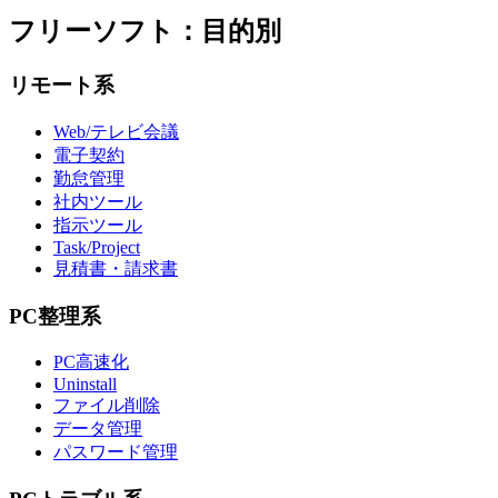
フリーソフト：目的別
リモート系
Web/テレビ会議
電子契約
勤怠管理
社内ツール
指示ツール
Task/Project
見積書・請求書
PC整理系
PC高速化
Uninstall
ファイル削除
データ管理
パスワード管理