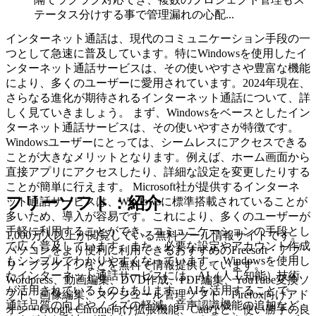
テータス分けする事で管理漏れの心配...
インターネット通話は、現代のコミュニケーション手段の一
つとして急速に普及しています。特にWindowsを使用したイ
ンターネット通話サービスは、その使いやすさや豊富な機能
により、多くのユーザーに愛用されています。2024年現在、
さらなる進化が期待されるインターネット通話について、詳
しく見ていきましょう。 まず、Windowsをベースとしたイン
ターネット通話サービスは、その使いやすさが特徴です。
Windowsユーザーにとっては、シームレスにアクセスできる
ことが大きなメリットとなります。例えば、ホーム画面から
直接アプリにアクセスしたり、詳細な設定を変更したりする
ことが簡単に行えます。 Microsoft社が提供するインターネ
フリーソフト：紹介
ット通話サービスは、Windowsに標準搭載されていることが
多いため、導入が容易です。これにより、多くのユーザーが
手軽に利用することができ、コミュニケーションの手段とし
1,000万人以上が閲覧している無料ツール情報サイトです。
て広く普及しています。また、必要な設定やアカウント作成
パソコンをより便利に利用できるおすすめのFreesoft・アプ
もシンプルでわかりやすくなっています。 Windowsを使用し
リ・プラグインなどを無料で情報提供しています。
たインターネット通話サービスには、AI（人工知能）技術
Wordpress、動画編集、DVD作成、PDF編集、YouTube変換ソ
が活用されているものもあります。AIを活用することで、
フト、画像編集、スケジュール管理ソフト、Firefox向けアド
通話品質の向上やノイズの軽減、音声認識機能の追加など、
オン・Google Chrome向け拡張機能、Cadなど、使い勝手の良