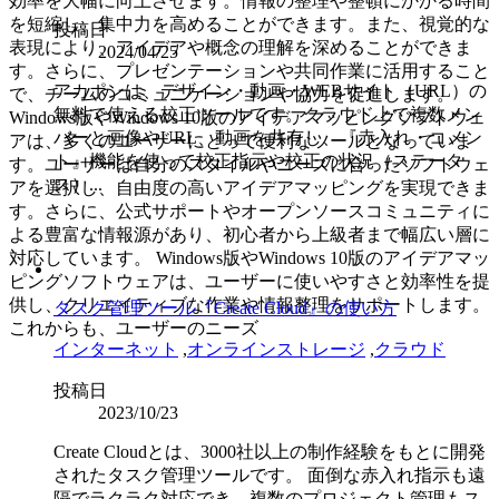
効率を大幅に向上させます。情報の整理や整頓にかかる時間
を短縮し、集中力を高めることができます。また、視覚的な
投稿日
表現により、アイデアや概念の理解を深めることができま
2024/04/25
す。さらに、プレゼンテーションや共同作業に活用すること
アカポンは、デザイン・動画・WEBサイト（URL）の
で、チームのコミュニケーションや協力を促進します。
無料で使える校正ツールです。クラウド上で複数メン
Windows版やWindows 10版のアイデアマッピングソフトウェ
バーと画像やURL、動画を共有し、『赤入れ・コメン
アは、多くのユーザーにとって便利なツールとなっていま
ト』機能を使って校正指示や校正の状況（ステータ
す。ユーザーは自分のスタイルやニーズに合ったソフトウェ
ス）...
アを選択し、自由度の高いアイデアマッピングを実現できま
す。さらに、公式サポートやオープンソースコミュニティに
よる豊富な情報源があり、初心者から上級者まで幅広い層に
対応しています。 Windows版やWindows 10版のアイデアマッ
ピングソフトウェアは、ユーザーに使いやすさと効率性を提
供し、クリエイティブな作業や情報整理をサポートします。
タスク管理ツール『Create Cloud』の使い方
これからも、ユーザーのニーズ
インターネット
,
オンラインストレージ
,
クラウド
投稿日
2023/10/23
Create Cloudとは、3000社以上の制作経験をもとに開発
されたタスク管理ツールです。 面倒な赤入れ指示も遠
隔でラクラク対応でき、複数のプロジェクト管理もス