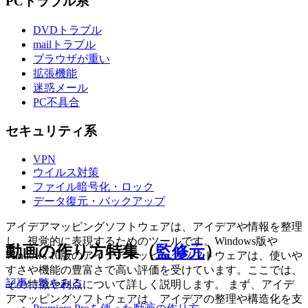
PCトラブル系
DVDトラブル
mailトラブル
ブラウザが重い
拡張機能
迷惑メール
PC不具合
セキュリティ系
VPN
ウイルス対策
ファイル暗号化・ロック
データ復元・バックアップ
アイデアマッピングソフトウェアは、アイデアや情報を整理
し、視覚的に表現するためのツールです。Windows版や
動画の作り方特集（
監修元
）
Windows 10版のアイデアマッピングソフトウェアは、使いや
すさや機能の豊富さで高い評価を受けています。ここでは、
記事一覧をみる
その特徴や利点について詳しく説明します。 まず、アイデ
アマッピングソフトウェアは、アイデアの整理や構造化を支