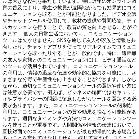
ルは大きな役割を果たしています。特に近年のオンライン教
育の普及により、学生や教員が遠隔地からでも効果的にコミ
ュニケーションを取ることが可能となりました。ビデオ会議
やチャットツールを使用して、教材の提供や質問応答、ディ
スカッションを行うことで、教育の質を向上させることがで
きます。 個人の日常生活においても、コミュニケーション
ツールは欠かせません。SNSを通じて友人や家族と情報を共
有したり、チャットアプリを使ってリアルタイムでコミュニ
ケーションを取ったりすることが一般的です。特に、遠距離
の友人や家族とのコミュニケーションには、ビデオ通話など
のツールが活用されています。 コミュニケーションツール
の利用は、情報の迅速な伝達や効率的な協力を可能にし、さ
まざまな分野で生産性を向上させることができます。しかし
ながら、適切なコミュニケーションツールの選択や使い方に
は注意が必要です。例えば、ビジネスの場面ではセキュリテ
ィやプライバシーの問題に留意しながらツールを選定する必
要があります。 また、コミュニケーションツールの過剰な
利用は、コミュニケーションの質や効果を損なう可能性があ
ります。適切なタイミングや方法でコミュニケーションツー
ルを使うことが重要です。人間関係や情報の伝達において、
直接対面でのコミュニケーションが最も効果的である場合も
多いことを忘れてはなりません。 総じて言えば、コミュニ