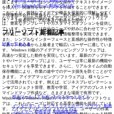
Premiere Proを使った動画の作り方
援します。ユーザーはシンプルな操作でテキストやイメージ
After Effectsを使った動画の作り方
を挿入し、関連性を示すリンクを作成することができます。
これにより、複雑なアイデアや概念を視覚的に理解しやすく
※映像制作会社が監修を行った「初心者向け」「中級者向
なります。 Windows版のアイデアマッピングソフトウェア
け」「上級者向け」の記事及び動画を公開中！
は、豊富なテンプレートやカスタマイズオプションを提供し
ています。ユーザーは自分のニーズや好みに合わせてマップ
フリーソフト新着記事
を作成し、使いやすさと効果的な情報整理を実現できます。
また、シンプルなインターフェースと直感的な操作性が特徴
記事一覧をみる
であり、初心者から上級者まで幅広いユーザーに適していま
す。 Windows 10版のアイデアマッピングソフトウェアは、
高速かつ安定した動作を実現しています。最新のアップデー
トやバージョンアップにより、ユーザーは常に最新の機能や
セキュリティを享受できます。さらに、リアルタイムの自動
保存機能により、作業の途中でのデータ損失を防ぐことがで
きます。 アイデアマッピングソフトウェアは、様々なシー
ンで活用されています。例えば、ビジネスプレゼンテーショ
ンやプロジェクト管理、教育や学習、アイデアのブレストや
マインドマップ作成など、さまざまな場面で有用です。
校正ツール【アカポン】※スタートガイド
Windows版やWindows 10版のアイデアマッピングソフトウェ
アは、これらのニーズに対応する高度な機能を提供していま
インターネット
,
オンラインストレージ
,
クラウド
,
動画
す。 アイデアマッピングソフトウェアは、ユーザーの作業
プレイヤー
,
動画管理
,
動画編集関連