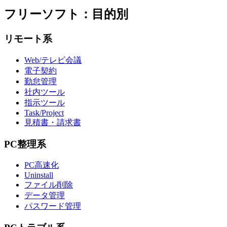
フリーソフト：目的別
リモート系
Web/テレビ会議
電子契約
勤怠管理
社内ツール
指示ツール
Task/Project
見積書・請求書
PC整理系
PC高速化
Uninstall
ファイル削除
データ管理
パスワード管理