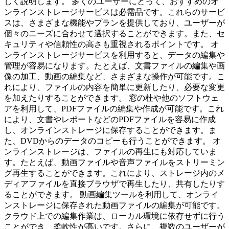
しく説明します。 多くのユーザーにとって、おすすめのオ
ンラインストレージサービスは必需品です。これらのサービ
スは、さまざまな機能やプランを提供しており、ユーザーが
個々のニーズに合わせて選択することができます。また、セ
キュリティや信頼性の高さも重視されるポイントです。 オ
ンラインストレージサービスを利用すると、データの編集や
管理が容易になります。たとえば、文書ファイルの編集や画
像の加工、動画の編集など、さまざまな操作が可能です。こ
れにより、ファイルの内容を簡単に更新したり、必要な変更
を加えたりすることができます。 窓の杜や他のソフトウェ
アを利用して、PDFファイルの編集や作成が可能です。これ
により、文書やレポートなどのPDFファイルを容易に作成
し、オンラインストレージに保存することができます。ま
た、DVDからのデータのコピーも行うことができます。 オ
ンラインストレージは、ファイルの再生にも対応していま
す。たとえば、動画ファイルや音声ファイルをストリーミン
グ再生することができます。これにより、ストレージ内のメ
ディアファイルを直接ブラウザで再生したり、共有したりす
ることができます。 動画編集ツールを利用して、オンライ
ンストレージに保存された動画ファイルの編集が可能です。
クラウド上での編集作業は、ローカル環境に依存せずに行う
ことができ、柔軟性が高いです。さらに、複数のユーザーが