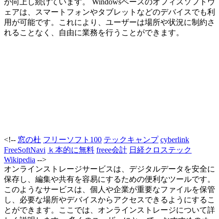
が向上し続けています。 Windowsベースのオフィスソフトウ
ェアは、スマートフォンやタブレットなどのデバイスでも利
用が可能です。これにより、ユーザーは場所や状況に制約さ
れることなく、自由に業務を行うことができます。
<!--
窓の杜
フリーソフト100
テックキャンプ
cyberlink
FreeSoftNavi
ｋ本的に無料
freee会計
日経クロステック
Wikipedia
-->
オンラインストレージサービスは、デジタルデータを安全に
保存し、編集や共有を容易にするための便利なツールです。
このようなサービスは、個人や企業が重要なファイルを保管
し、必要な場所やデバイスからアクセスできるようにするこ
とができます。ここでは、オンラインストレージについて詳