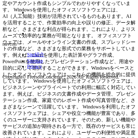
定やアカウント作成もシンプルでわかりやすくなっていま
す。 Windowsを使用したオフィスソフトウェアには、
AI（人工知能）技術が活用されているものもあります。AI
を活用することで、作業効率の向上や誤りの修正、データ解
析など、さまざまな利点が得られます。これにより、よりス
ムーズで効率的な業務が可能となります。 オフィスソフト
ウェアは、メールやオンライン文書の作成、スプレッドシー
navcon
トの作成など、さまざまな形式での業務をサポートしていま
Site紹介
す。例えば、Excelを使用した表計算やグラフ作成、
Sitemap
PowerPointを使用したプレゼンテーション作成など、用途や
Privacy
目的に応じて選択することができます。Windowsをベースと
したオフィスソフトウェアは、これらの機能を総合的に提供
Copyright© FreesoftConcierge , 2026 All Rights Reserved.
しています。 Windowsを使用したオフィスソフトウェアは、
ビジネスシーンやプライベートでの利用に幅広く対応してい
ます。例えば、ビジネスの文書作成やデータ管理、プレゼン
テーション作成、家庭でのレポート作成や写真管理など、さ
まざまなシーンで活躍しています。 Windowsを利用したオフ
ィスソフトウェアは、シェアや役立つ機能が豊富であり、多
くのユーザーに支持されています。そのため、新しい機能や
サービスの追加が期待される一方で、既存のサービスも常に
改善されています。これにより、ユーザーの利便性や満足度