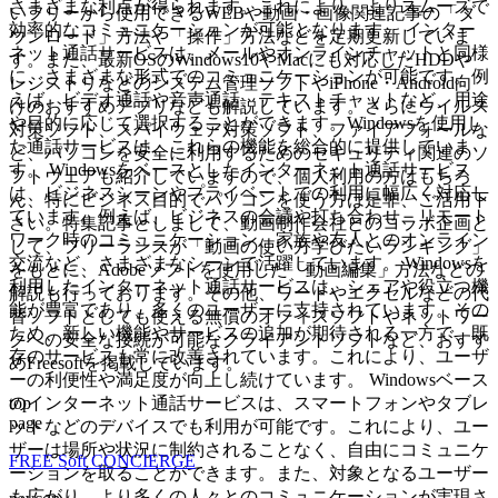
さまざまな利点が得られます。これにより、よりスムーズで
いフリーから使用できるWEBや動画・画像関連記事の「ダ
効率的なコミュニケーションが可能となります。 インター
ウンロード」方法や「操作」方法などを定期更新していま
ネット通話サービスは、メールやオンラインチャットと同様
す。また、最新OSのWindows10やMacにも対応したHDDや
に、さまざまな形式でのコミュニケーションが可能です。例
レジストリなどのシステム管理ソフトやiPhone・Android向
えば、ビデオ通話や音声通話、テキストチャットなど、用途
けのおすすめアプリなども解説しています。さらにウイルス
や目的に応じて選択することができます。Windowsを使用し
対策ソフト、スパイウェア対策ソフト、ファイアフォールな
た通話サービスは、これらの機能を総合的に提供していま
ど、パソコンを安全に利用するためのセキュリティ関連のソ
す。 Windowsをベースとしたインターネット通話サービス
フトウェアも紹介していますので、個人利用の方はもちろ
は、ビジネスシーンやプライベートでの利用に幅広く対応し
ん、特にビジネス目的でパソコンを使う方は是非、ご活用下
ています。例えば、ビジネスの会議や打ち合わせ、リモート
さい。特集記事としまして、動画制作会社とのコラボ企画と
ワーク時のコミュニケーション、家族や友人とのオンライン
して、フリーランスが「動画の使い方学びたいランキング」
交流など、さまざまなシーンで活躍しています。 Windowsを
をもとに、Adobeソフトを使用した「動画編集」方法などの
利用したインターネット通話サービスは、シェアや役立つ機
解説も行っております。その他、ワードやエクセルなどの代
能が豊富であり、多くのユーザーに支持されています。その
替ソフトとしても使える無償のオフィスソフトやネットワー
ため、新しい機能やサービスの追加が期待される一方で、既
クへの安全な接続が可能なクライアントソフトなど、おすす
存のサービスも常に改善されています。これにより、ユーザ
めFreesoftを掲載しています。
ーの利便性や満足度が向上し続けています。 Windowsベース
top
のインターネット通話サービスは、スマートフォンやタブレ
page
ットなどのデバイスでも利用が可能です。これにより、ユー
ザーは場所や状況に制約されることなく、自由にコミュニケ
FREE Soft CONCIERGE
ーションを取ることができます。また、対象となるユーザー
も広がり、より多くの人々とのコミュニケーションが実現さ