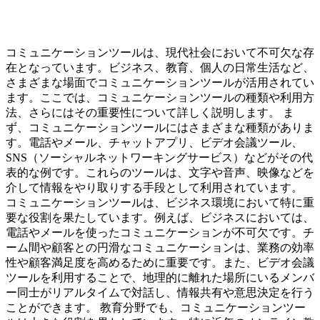
コミュニケーションツールは、現代社会において不可欠な存
在となっています。ビジネス、教育、個人の日常生活など、
さまざまな場面でコミュニケーションツールが活用されてい
ます。ここでは、コミュニケーションツールの種類や利用方
法、さらにはその重要性について詳しく説明します。 ま
ず、コミュニケーションツールにはさまざまな種類がありま
す。電話やメール、チャットアプリ、ビデオ会議ツール、
SNS（ソーシャルネットワーキングサービス）などがその代
表的な例です。これらのツールは、文字や音声、映像などを
介して情報をやり取りする手段として利用されています。
コミュニケーションツールは、ビジネス環境において特に重
要な役割を果たしています。例えば、ビジネスにおいては、
電話やメールを使ったコミュニケーションが不可欠です。チ
ーム間や顧客との円滑なコミュニケーションは、業務の効率
性や顧客満足度を高めるために重要です。また、ビデオ会議
ツールを利用することで、地理的に離れた場所にいるメンバ
ー同士がリアルタイムで対話し、情報共有や意思決定を行う
ことができます。 教育分野でも、コミュニケーションツー