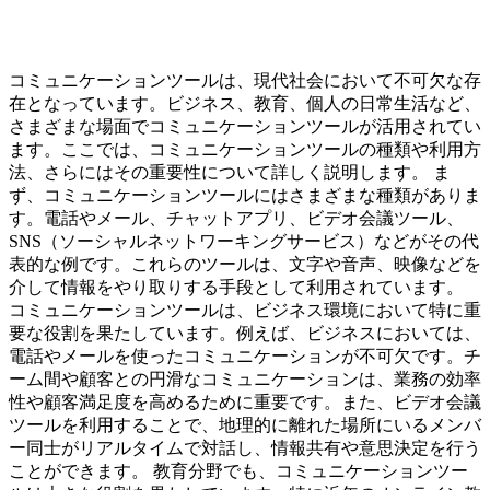
コミュニケーションツールは、現代社会において不可欠な存
在となっています。ビジネス、教育、個人の日常生活など、
さまざまな場面でコミュニケーションツールが活用されてい
ます。ここでは、コミュニケーションツールの種類や利用方
法、さらにはその重要性について詳しく説明します。 ま
ず、コミュニケーションツールにはさまざまな種類がありま
す。電話やメール、チャットアプリ、ビデオ会議ツール、
SNS（ソーシャルネットワーキングサービス）などがその代
表的な例です。これらのツールは、文字や音声、映像などを
介して情報をやり取りする手段として利用されています。
コミュニケーションツールは、ビジネス環境において特に重
要な役割を果たしています。例えば、ビジネスにおいては、
電話やメールを使ったコミュニケーションが不可欠です。チ
ーム間や顧客との円滑なコミュニケーションは、業務の効率
性や顧客満足度を高めるために重要です。また、ビデオ会議
ツールを利用することで、地理的に離れた場所にいるメンバ
ー同士がリアルタイムで対話し、情報共有や意思決定を行う
ことができます。 教育分野でも、コミュニケーションツー