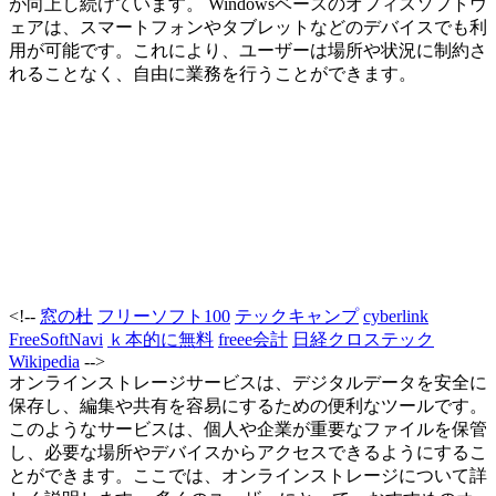
が向上し続けています。 Windowsベースのオフィスソフトウ
ェアは、スマートフォンやタブレットなどのデバイスでも利
用が可能です。これにより、ユーザーは場所や状況に制約さ
れることなく、自由に業務を行うことができます。
<!--
窓の杜
フリーソフト100
テックキャンプ
cyberlink
FreeSoftNavi
ｋ本的に無料
freee会計
日経クロステック
Wikipedia
-->
オンラインストレージサービスは、デジタルデータを安全に
保存し、編集や共有を容易にするための便利なツールです。
このようなサービスは、個人や企業が重要なファイルを保管
し、必要な場所やデバイスからアクセスできるようにするこ
とができます。ここでは、オンラインストレージについて詳