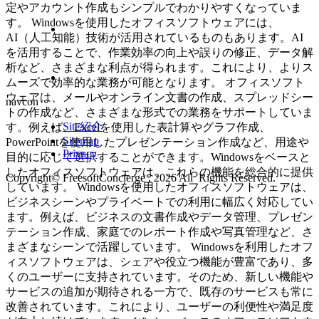
定やアカウント作成もシンプルでわかりやすくなっていま
す。 Windowsを使用したオフィスソフトウェアには、
AI（人工知能）技術が活用されているものもあります。AI
を活用することで、作業効率の向上や誤りの修正、データ解
析など、さまざまな利点が得られます。これにより、よりス
ムーズで効率的な業務が可能となります。 オフィスソフト
ウェアは、メールやオンライン文書の作成、スプレッドシー
navcon
トの作成など、さまざまな形式での業務をサポートしていま
Site紹介
す。例えば、Excelを使用した表計算やグラフ作成、
Sitemap
PowerPointを使用したプレゼンテーション作成など、用途や
Privacy
目的に応じて選択することができます。Windowsをベースと
したオフィスソフトウェアは、これらの機能を総合的に提供
Copyright© FreesoftConcierge , 2026 All Rights Reserved.
しています。 Windowsを使用したオフィスソフトウェアは、
ビジネスシーンやプライベートでの利用に幅広く対応してい
ます。例えば、ビジネスの文書作成やデータ管理、プレゼン
テーション作成、家庭でのレポート作成や写真管理など、さ
まざまなシーンで活躍しています。 Windowsを利用したオフ
ィスソフトウェアは、シェアや役立つ機能が豊富であり、多
くのユーザーに支持されています。そのため、新しい機能や
サービスの追加が期待される一方で、既存のサービスも常に
改善されています。これにより、ユーザーの利便性や満足度