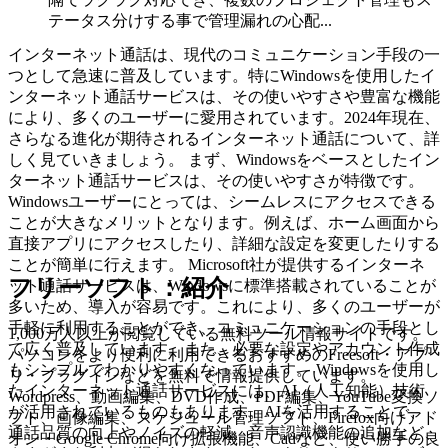
テータス分けする事で管理漏れの心配...
インターネット通話は、現代のコミュニケーション手段の一
つとして急速に普及しています。特にWindowsを使用したイ
ンターネット通話サービスは、その使いやすさや豊富な機能
により、多くのユーザーに愛用されています。2024年現在、
さらなる進化が期待されるインターネット通話について、詳
しく見ていきましょう。 まず、Windowsをベースとしたイン
ターネット通話サービスは、その使いやすさが特徴です。
Windowsユーザーにとっては、シームレスにアクセスできる
ことが大きなメリットとなります。例えば、ホーム画面から
直接アプリにアクセスしたり、詳細な設定を変更したりする
ことが簡単に行えます。 Microsoft社が提供するインターネ
フリーソフト：紹介
ット通話サービスは、Windowsに標準搭載されていることが
多いため、導入が容易です。これにより、多くのユーザーが
手軽に利用することができ、コミュニケーションの手段とし
1,000万人以上が閲覧している無料ツール情報サイトです。
て広く普及しています。また、必要な設定やアカウント作成
パソコンをより便利に利用できるおすすめのFreesoft・アプ
もシンプルでわかりやすくなっています。 Windowsを使用し
リ・プラグインなどを無料で情報提供しています。
たインターネット通話サービスには、AI（人工知能）技術
Wordpress、動画編集、DVD作成、PDF編集、YouTube変換ソ
が活用されているものもあります。AIを活用することで、
フト、画像編集、スケジュール管理ソフト、Firefox向けアド
通話品質の向上やノイズの軽減、音声認識機能の追加など、
オン・Google Chrome向け拡張機能、Cadなど、使い勝手の良