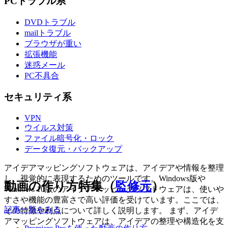
PCトラブル系
DVDトラブル
mailトラブル
ブラウザが重い
拡張機能
迷惑メール
PC不具合
セキュリティ系
VPN
ウイルス対策
ファイル暗号化・ロック
データ復元・バックアップ
アイデアマッピングソフトウェアは、アイデアや情報を整理
し、視覚的に表現するためのツールです。Windows版や
動画の作り方特集（
監修元
）
Windows 10版のアイデアマッピングソフトウェアは、使いや
すさや機能の豊富さで高い評価を受けています。ここでは、
記事一覧をみる
その特徴や利点について詳しく説明します。 まず、アイデ
アマッピングソフトウェアは、アイデアの整理や構造化を支