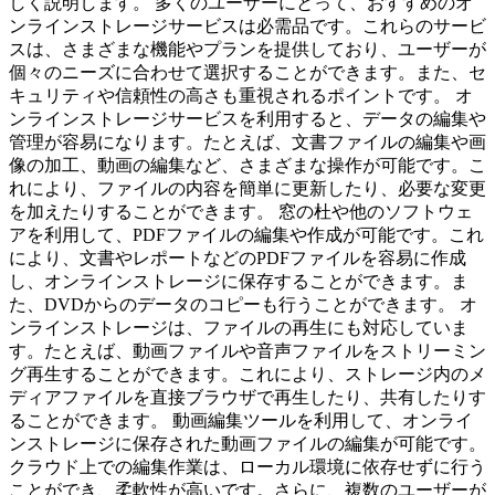
しく説明します。 多くのユーザーにとって、おすすめのオ
ンラインストレージサービスは必需品です。これらのサービ
スは、さまざまな機能やプランを提供しており、ユーザーが
個々のニーズに合わせて選択することができます。また、セ
キュリティや信頼性の高さも重視されるポイントです。 オ
ンラインストレージサービスを利用すると、データの編集や
管理が容易になります。たとえば、文書ファイルの編集や画
像の加工、動画の編集など、さまざまな操作が可能です。こ
れにより、ファイルの内容を簡単に更新したり、必要な変更
を加えたりすることができます。 窓の杜や他のソフトウェ
アを利用して、PDFファイルの編集や作成が可能です。これ
により、文書やレポートなどのPDFファイルを容易に作成
し、オンラインストレージに保存することができます。ま
た、DVDからのデータのコピーも行うことができます。 オ
ンラインストレージは、ファイルの再生にも対応していま
す。たとえば、動画ファイルや音声ファイルをストリーミン
グ再生することができます。これにより、ストレージ内のメ
ディアファイルを直接ブラウザで再生したり、共有したりす
ることができます。 動画編集ツールを利用して、オンライ
ンストレージに保存された動画ファイルの編集が可能です。
クラウド上での編集作業は、ローカル環境に依存せずに行う
ことができ、柔軟性が高いです。さらに、複数のユーザーが