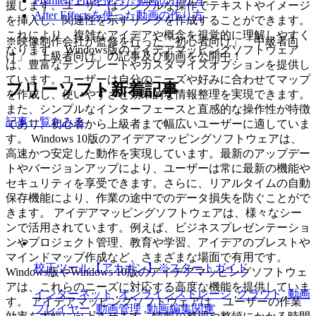
Premiere Proを使った動画の作り方
援します。ユーザーはシンプルな操作でテキストやイメージ
After Effectsを使った動画の作り方
を挿入し、関連性を示すリンクを作成することができます。
これにより、複雑なアイデアや概念を視覚的に理解しやすく
※映像制作会社が監修を行った「初心者向け」「中級者向
なります。 Windows版のアイデアマッピングソフトウェア
け」「上級者向け」の記事及び動画を公開中！
は、豊富なテンプレートやカスタマイズオプションを提供し
ています。ユーザーは自分のニーズや好みに合わせてマップ
フリーソフト新着記事
を作成し、使いやすさと効果的な情報整理を実現できます。
また、シンプルなインターフェースと直感的な操作性が特徴
記事一覧をみる
であり、初心者から上級者まで幅広いユーザーに適していま
す。 Windows 10版のアイデアマッピングソフトウェアは、
高速かつ安定した動作を実現しています。最新のアップデー
トやバージョンアップにより、ユーザーは常に最新の機能や
セキュリティを享受できます。さらに、リアルタイムの自動
保存機能により、作業の途中でのデータ損失を防ぐことがで
きます。 アイデアマッピングソフトウェアは、様々なシー
ンで活用されています。例えば、ビジネスプレゼンテーショ
ンやプロジェクト管理、教育や学習、アイデアのブレストや
マインドマップ作成など、さまざまな場面で有用です。
校正ツール【アカポン】※スタートガイド
Windows版やWindows 10版のアイデアマッピングソフトウェ
アは、これらのニーズに対応する高度な機能を提供していま
インターネット
,
オンラインストレージ
,
クラウド
,
動画
す。 アイデアマッピングソフトウェアは、ユーザーの作業
プレイヤー
,
動画管理
,
動画編集関連