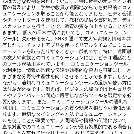
ルは大きな役割を果たしています。特に近年のオンライン教
育の普及により、学生や教員が遠隔地からでも効果的にコミ
ュニケーションを取ることが可能となりました。ビデオ会議
やチャットツールを使用して、教材の提供や質問応答、ディ
スカッションを行うことで、教育の質を向上させることがで
きます。 個人の日常生活においても、コミュニケーション
ツールは欠かせません。SNSを通じて友人や家族と情報を共
有したり、チャットアプリを使ってリアルタイムでコミュニ
ケーションを取ったりすることが一般的です。特に、遠距離
の友人や家族とのコミュニケーションには、ビデオ通話など
のツールが活用されています。 コミュニケーションツール
の利用は、情報の迅速な伝達や効率的な協力を可能にし、さ
まざまな分野で生産性を向上させることができます。しかし
ながら、適切なコミュニケーションツールの選択や使い方に
は注意が必要です。例えば、ビジネスの場面ではセキュリテ
ィやプライバシーの問題に留意しながらツールを選定する必
要があります。 また、コミュニケーションツールの過剰な
利用は、コミュニケーションの質や効果を損なう可能性があ
ります。適切なタイミングや方法でコミュニケーションツー
ルを使うことが重要です。人間関係や情報の伝達において、
直接対面でのコミュニケーションが最も効果的である場合も
多いことを忘れてはなりません。 総じて言えば、コミュニ