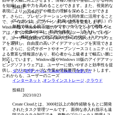
効率を大幅に向上させます。情報の整理や整頓にかかる時間
を短縮し、集中力を高めることができます。また、視覚的な
投稿日
表現により、アイデアや概念の理解を深めることができま
2024/04/25
す。さらに、プレゼンテーションや共同作業に活用すること
アカポンは、デザイン・動画・WEBサイト（URL）の
で、チームのコミュニケーションや協力を促進します。
無料で使える校正ツールです。クラウド上で複数メン
Windows版やWindows 10版のアイデアマッピングソフトウェ
バーと画像やURL、動画を共有し、『赤入れ・コメン
アは、多くのユーザーにとって便利なツールとなっていま
ト』機能を使って校正指示や校正の状況（ステータ
す。ユーザーは自分のスタイルやニーズに合ったソフトウェ
ス）...
アを選択し、自由度の高いアイデアマッピングを実現できま
す。さらに、公式サポートやオープンソースコミュニティに
よる豊富な情報源があり、初心者から上級者まで幅広い層に
対応しています。 Windows版やWindows 10版のアイデアマッ
ピングソフトウェアは、ユーザーに使いやすさと効率性を提
供し、クリエイティブな作業や情報整理をサポートします。
タスク管理ツール『Create Cloud』の使い方
これからも、ユーザーのニーズ
インターネット
,
オンラインストレージ
,
クラウド
投稿日
2023/10/23
Create Cloudとは、3000社以上の制作経験をもとに開発
されたタスク管理ツールです。 面倒な赤入れ指示も遠
隔でラクラク対応でき、複数のプロジェクト管理もス