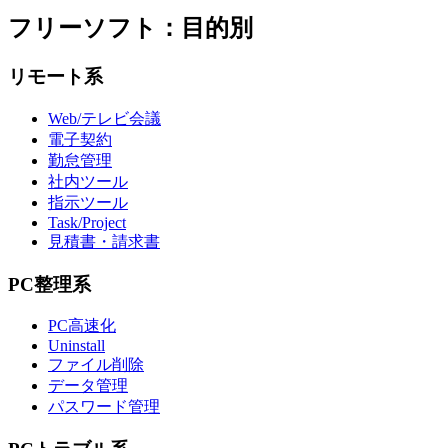
フリーソフト：目的別
リモート系
Web/テレビ会議
電子契約
勤怠管理
社内ツール
指示ツール
Task/Project
見積書・請求書
PC整理系
PC高速化
Uninstall
ファイル削除
データ管理
パスワード管理