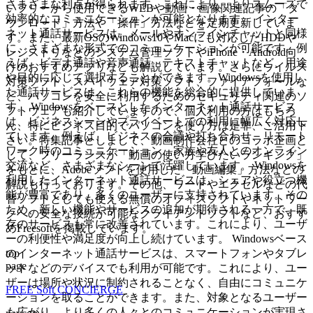
さまざまな利点が得られます。これにより、よりスムーズで
いフリーから使用できるWEBや動画・画像関連記事の「ダ
効率的なコミュニケーションが可能となります。 インター
ウンロード」方法や「操作」方法などを定期更新していま
ネット通話サービスは、メールやオンラインチャットと同様
す。また、最新OSのWindows10やMacにも対応したHDDや
に、さまざまな形式でのコミュニケーションが可能です。例
レジストリなどのシステム管理ソフトやiPhone・Android向
えば、ビデオ通話や音声通話、テキストチャットなど、用途
けのおすすめアプリなども解説しています。さらにウイルス
や目的に応じて選択することができます。Windowsを使用し
対策ソフト、スパイウェア対策ソフト、ファイアフォールな
た通話サービスは、これらの機能を総合的に提供していま
ど、パソコンを安全に利用するためのセキュリティ関連のソ
す。 Windowsをベースとしたインターネット通話サービス
フトウェアも紹介していますので、個人利用の方はもちろ
は、ビジネスシーンやプライベートでの利用に幅広く対応し
ん、特にビジネス目的でパソコンを使う方は是非、ご活用下
ています。例えば、ビジネスの会議や打ち合わせ、リモート
さい。特集記事としまして、動画制作会社とのコラボ企画と
ワーク時のコミュニケーション、家族や友人とのオンライン
して、フリーランスが「動画の使い方学びたいランキング」
交流など、さまざまなシーンで活躍しています。 Windowsを
をもとに、Adobeソフトを使用した「動画編集」方法などの
利用したインターネット通話サービスは、シェアや役立つ機
解説も行っております。その他、ワードやエクセルなどの代
能が豊富であり、多くのユーザーに支持されています。その
替ソフトとしても使える無償のオフィスソフトやネットワー
ため、新しい機能やサービスの追加が期待される一方で、既
クへの安全な接続が可能なクライアントソフトなど、おすす
存のサービスも常に改善されています。これにより、ユーザ
めFreesoftを掲載しています。
ーの利便性や満足度が向上し続けています。 Windowsベース
top
のインターネット通話サービスは、スマートフォンやタブレ
page
ットなどのデバイスでも利用が可能です。これにより、ユー
ザーは場所や状況に制約されることなく、自由にコミュニケ
FREE Soft CONCIERGE
ーションを取ることができます。また、対象となるユーザー
も広がり、より多くの人々とのコミュニケーションが実現さ