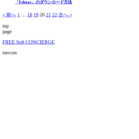
「Edmax」のダウンロード方法
« 前へ
1
…
18
19
20
21
22
次へ »
top
page
FREE Soft CONCIERGE
navcon