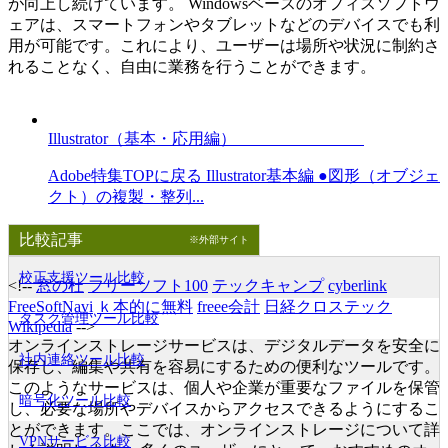
が向上し続けています。 Windowsベースのオフィスソフトウ
ェアは、スマートフォンやタブレットなどのデバイスでも利
用が可能です。これにより、ユーザーは場所や状況に制約さ
れることなく、自由に業務を行うことができます。
Illustrator（基本・応用編）
Adobe特集TOPに戻る Illustrator基本編 ●図形（オブジェ
クト）の複製・整列...
比較記事
※外部サイト
校正支援ツール比較
<!--
窓の杜
フリーソフト100
テックキャンプ
cyberlink
FreeSoftNavi
ｋ本的に無料
freee会計
日経クロステック
タスク管理ツール比較
Wikipedia
-->
オンラインストレージサービスは、デジタルデータを安全に
社内連絡ツール比較
保存し、編集や共有を容易にするための便利なツールです。
このようなサービスは、個人や企業が重要なファイルを保管
暗号化ツール比較
し、必要な場所やデバイスからアクセスできるようにするこ
とができます。ここでは、オンラインストレージについて詳
VPNサービス比較