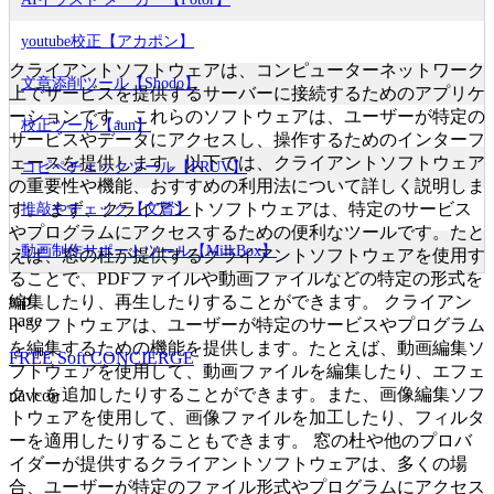
youtube校正【アカポン】
クライアントソフトウェアは、コンピューターネットワーク
文章添削ツール【Shodo】
上でサービスを提供するサーバーに接続するためのアプリケ
ーションです。これらのソフトウェアは、ユーザーが特定の
校正ツール【aun】
サービスやデータにアクセスし、操作するためのインターフ
ェースを提供します。以下では、クライアントソフトウェア
コピペチェックツール【PRUV】
の重要性や機能、おすすめの利用法について詳しく説明しま
す。 まず、クライアントソフトウェアは、特定のサービス
推敲やチェック【文賢】
やプログラムにアクセスするための便利なツールです。たと
動画制作サポートツール【MilkBox】
えば、窓の杜が提供するクライアントソフトウェアを使用す
ることで、PDFファイルや動画ファイルなどの特定の形式を
top
編集したり、再生したりすることができます。 クライアン
page
トソフトウェアは、ユーザーが特定のサービスやプログラム
を編集するための機能を提供します。たとえば、動画編集ソ
FREE Soft CONCIERGE
フトウェアを使用して、動画ファイルを編集したり、エフェ
クトを追加したりすることができます。また、画像編集ソフ
navcon
トウェアを使用して、画像ファイルを加工したり、フィルタ
ーを適用したりすることもできます。 窓の杜や他のプロバ
イダーが提供するクライアントソフトウェアは、多くの場
合、ユーザーが特定のファイル形式やプログラムにアクセス