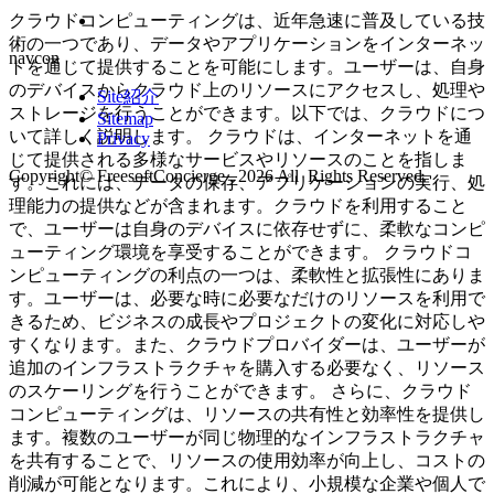
クラウドコンピューティングは、近年急速に普及している技
術の一つであり、データやアプリケーションをインターネッ
navcon
トを通じて提供することを可能にします。ユーザーは、自身
のデバイスからクラウド上のリソースにアクセスし、処理や
Site紹介
ストレージを行うことができます。以下では、クラウドにつ
Sitemap
いて詳しく説明します。 クラウドは、インターネットを通
Privacy
じて提供される多様なサービスやリソースのことを指しま
Copyright© FreesoftConcierge , 2026 All Rights Reserved.
す。これには、データの保存、アプリケーションの実行、処
理能力の提供などが含まれます。クラウドを利用すること
で、ユーザーは自身のデバイスに依存せずに、柔軟なコンピ
ューティング環境を享受することができます。 クラウドコ
ンピューティングの利点の一つは、柔軟性と拡張性にありま
す。ユーザーは、必要な時に必要なだけのリソースを利用で
きるため、ビジネスの成長やプロジェクトの変化に対応しや
すくなります。また、クラウドプロバイダーは、ユーザーが
追加のインフラストラクチャを購入する必要なく、リソース
のスケーリングを行うことができます。 さらに、クラウド
コンピューティングは、リソースの共有性と効率性を提供し
ます。複数のユーザーが同じ物理的なインフラストラクチャ
を共有することで、リソースの使用効率が向上し、コストの
削減が可能となります。これにより、小規模な企業や個人で