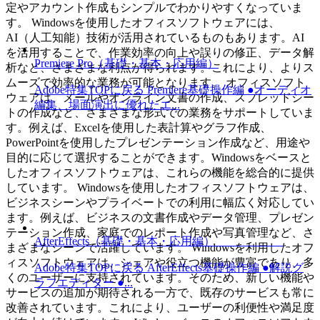
定やアカウント作成もシンプルでわかりやすくなっていま
す。 Windowsを使用したオフィスソフトウェアには、
AI（人工知能）技術が活用されているものもあります。AI
を活用することで、作業効率の向上や誤りの修正、データ解
Premiere Pro（基礎・基本・応用編）
析など、さまざまな利点が得られます。これにより、よりス
ムーズで効率的な業務が可能となります。 オフィスソフト
Adobe特集TOPに戻る Premiere基礎操作編 ●オーディオ
ウェアは、メールやオンライン文書の作成、スプレッドシー
編集、場面演出に優れたエ...
トの作成など、さまざまな形式での業務をサポートしていま
す。例えば、Excelを使用した表計算やグラフ作成、
PowerPointを使用したプレゼンテーション作成など、用途や
目的に応じて選択することができます。Windowsをベースと
したオフィスソフトウェアは、これらの機能を総合的に提供
しています。 Windowsを使用したオフィスソフトウェアは、
ビジネスシーンやプライベートでの利用に幅広く対応してい
ます。例えば、ビジネスの文書作成やデータ管理、プレゼン
テーション作成、家庭でのレポート作成や写真管理など、さ
AfterEffects（基礎・基本・応用編）
まざまなシーンで活躍しています。 Windowsを利用したオフ
ィスソフトウェアは、シェアや役立つ機能が豊富であり、多
Adobe特集TOPに戻る AfterEffects基礎操作編 ●解説グ
くのユーザーに支持されています。そのため、新しい機能や
ラフエディター ●...
サービスの追加が期待される一方で、既存のサービスも常に
改善されています。これにより、ユーザーの利便性や満足度