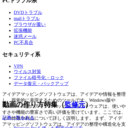
PCトラブル系
DVDトラブル
mailトラブル
ブラウザが重い
拡張機能
迷惑メール
PC不具合
セキュリティ系
VPN
ウイルス対策
ファイル暗号化・ロック
データ復元・バックアップ
アイデアマッピングソフトウェアは、アイデアや情報を整理
し、視覚的に表現するためのツールです。Windows版や
動画の作り方特集（
監修元
）
Windows 10版のアイデアマッピングソフトウェアは、使いや
すさや機能の豊富さで高い評価を受けています。ここでは、
記事一覧をみる
その特徴や利点について詳しく説明します。 まず、アイデ
アマッピングソフトウェアは、アイデアの整理や構造化を支