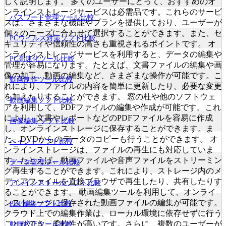
しく説明します。 多くのユーザーにとって、おすすめのオ
ンラインストレージサービスは必需品です。これらのサービ
パスワード管理ツール比較
スは、さまざまな機能やプランを提供しており、ユーザーが
個々のニーズに合わせて選択することができます。また、セ
PCウイルス対策ソフト比較
キュリティや信頼性の高さも重視されるポイントです。 オ
ンラインストレージサービスを利用すると、データの編集や
PC高速化ツール比較
管理が容易になります。たとえば、文書ファイルの編集や画
像の加工、動画の編集など、さまざまな操作が可能です。こ
動画制作ツール比較
れにより、ファイルの内容を簡単に更新したり、必要な変更
を加えたりすることができます。 窓の杜や他のソフトウェ
動画編集ソフト比較
アを利用して、PDFファイルの編集や作成が可能です。これ
により、文書やレポートなどのPDFファイルを容易に作成
画像編集 ソフト比較
し、オンラインストレージに保存することができます。ま
た、DVDからのデータのコピーも行うことができます。 オ
ペイントソフト比較
ンラインストレージは、ファイルの再生にも対応していま
す。たとえば、動画ファイルや音声ファイルをストリーミン
データ管理ツール比較
グ再生することができます。これにより、ストレージ内のメ
ディアファイルを直接ブラウザで再生したり、共有したりす
アンインストールソフト比較
ることができます。 動画編集ツールを利用して、オンライ
ンストレージに保存された動画ファイルの編集が可能です。
PDF編集ソフト比較
クラウド上での編集作業は、ローカル環境に依存せずに行う
ことができ、柔軟性が高いです。さらに、複数のユーザーが
動画校正ツール比較