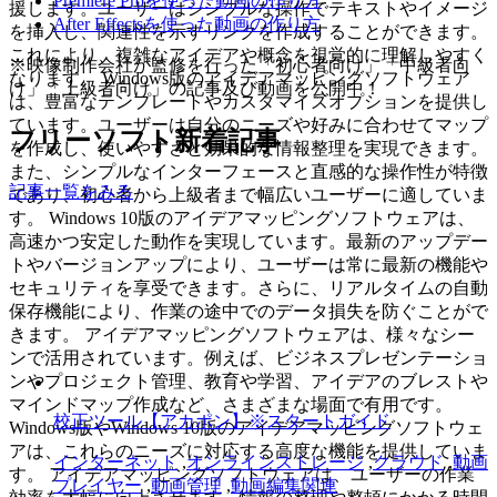
Premiere Proを使った動画の作り方
援します。ユーザーはシンプルな操作でテキストやイメージ
After Effectsを使った動画の作り方
を挿入し、関連性を示すリンクを作成することができます。
これにより、複雑なアイデアや概念を視覚的に理解しやすく
※映像制作会社が監修を行った「初心者向け」「中級者向
なります。 Windows版のアイデアマッピングソフトウェア
け」「上級者向け」の記事及び動画を公開中！
は、豊富なテンプレートやカスタマイズオプションを提供し
ています。ユーザーは自分のニーズや好みに合わせてマップ
フリーソフト新着記事
を作成し、使いやすさと効果的な情報整理を実現できます。
また、シンプルなインターフェースと直感的な操作性が特徴
記事一覧をみる
であり、初心者から上級者まで幅広いユーザーに適していま
す。 Windows 10版のアイデアマッピングソフトウェアは、
高速かつ安定した動作を実現しています。最新のアップデー
トやバージョンアップにより、ユーザーは常に最新の機能や
セキュリティを享受できます。さらに、リアルタイムの自動
保存機能により、作業の途中でのデータ損失を防ぐことがで
きます。 アイデアマッピングソフトウェアは、様々なシー
ンで活用されています。例えば、ビジネスプレゼンテーショ
ンやプロジェクト管理、教育や学習、アイデアのブレストや
マインドマップ作成など、さまざまな場面で有用です。
校正ツール【アカポン】※スタートガイド
Windows版やWindows 10版のアイデアマッピングソフトウェ
アは、これらのニーズに対応する高度な機能を提供していま
インターネット
,
オンラインストレージ
,
クラウド
,
動画
す。 アイデアマッピングソフトウェアは、ユーザーの作業
プレイヤー
,
動画管理
,
動画編集関連