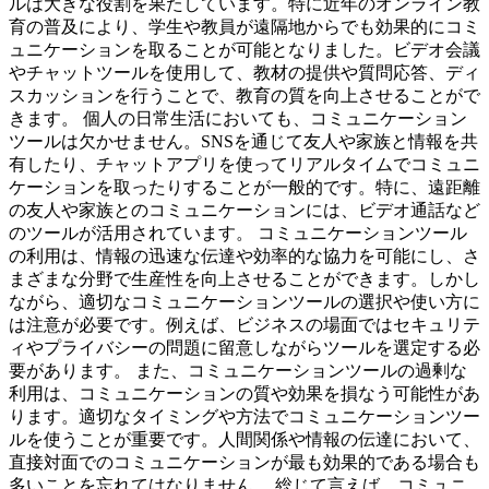
ルは大きな役割を果たしています。特に近年のオンライン教
育の普及により、学生や教員が遠隔地からでも効果的にコミ
ュニケーションを取ることが可能となりました。ビデオ会議
やチャットツールを使用して、教材の提供や質問応答、ディ
スカッションを行うことで、教育の質を向上させることがで
きます。 個人の日常生活においても、コミュニケーション
ツールは欠かせません。SNSを通じて友人や家族と情報を共
有したり、チャットアプリを使ってリアルタイムでコミュニ
ケーションを取ったりすることが一般的です。特に、遠距離
の友人や家族とのコミュニケーションには、ビデオ通話など
のツールが活用されています。 コミュニケーションツール
の利用は、情報の迅速な伝達や効率的な協力を可能にし、さ
まざまな分野で生産性を向上させることができます。しかし
ながら、適切なコミュニケーションツールの選択や使い方に
は注意が必要です。例えば、ビジネスの場面ではセキュリテ
ィやプライバシーの問題に留意しながらツールを選定する必
要があります。 また、コミュニケーションツールの過剰な
利用は、コミュニケーションの質や効果を損なう可能性があ
ります。適切なタイミングや方法でコミュニケーションツー
ルを使うことが重要です。人間関係や情報の伝達において、
直接対面でのコミュニケーションが最も効果的である場合も
多いことを忘れてはなりません。 総じて言えば、コミュニ