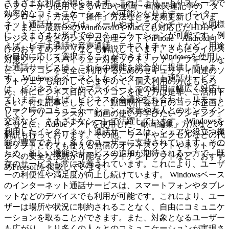
さまざまな利点が得られます。これにより、よりスムーズで
いフリーから使用できるWEBや動画・画像関連記事の「ダ
効率的なコミュニケーションが可能となります。 インター
ウンロード」方法や「操作」方法などを定期更新していま
ネット通話サービスは、メールやオンラインチャットと同様
す。また、最新OSのWindows10やMacにも対応したHDDや
に、さまざまな形式でのコミュニケーションが可能です。例
レジストリなどのシステム管理ソフトやiPhone・Android向
えば、ビデオ通話や音声通話、テキストチャットなど、用途
けのおすすめアプリなども解説しています。さらにウイルス
や目的に応じて選択することができます。Windowsを使用し
対策ソフト、スパイウェア対策ソフト、ファイアフォールな
た通話サービスは、これらの機能を総合的に提供していま
ど、パソコンを安全に利用するためのセキュリティ関連のソ
す。 Windowsをベースとしたインターネット通話サービス
フトウェアも紹介していますので、個人利用の方はもちろ
は、ビジネスシーンやプライベートでの利用に幅広く対応し
ん、特にビジネス目的でパソコンを使う方は是非、ご活用下
ています。例えば、ビジネスの会議や打ち合わせ、リモート
さい。特集記事としまして、動画制作会社とのコラボ企画と
ワーク時のコミュニケーション、家族や友人とのオンライン
して、フリーランスが「動画の使い方学びたいランキング」
交流など、さまざまなシーンで活躍しています。 Windowsを
をもとに、Adobeソフトを使用した「動画編集」方法などの
利用したインターネット通話サービスは、シェアや役立つ機
解説も行っております。その他、ワードやエクセルなどの代
能が豊富であり、多くのユーザーに支持されています。その
替ソフトとしても使える無償のオフィスソフトやネットワー
ため、新しい機能やサービスの追加が期待される一方で、既
クへの安全な接続が可能なクライアントソフトなど、おすす
存のサービスも常に改善されています。これにより、ユーザ
めFreesoftを掲載しています。
ーの利便性や満足度が向上し続けています。 Windowsベース
のインターネット通話サービスは、スマートフォンやタブレ
ットなどのデバイスでも利用が可能です。これにより、ユー
ザーは場所や状況に制約されることなく、自由にコミュニケ
ーションを取ることができます。また、対象となるユーザー
も広がり、より多くの人々とのコミュニケーションが実現さ