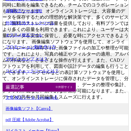
同時に動画を編集できるため、チームでのコラボレーション
も容易になります。 オンラインストレージは、大容量のデ
画像校正ツール比較
ータを保存するための理想的な解決策です。多くのサービス
外国語文法チェックツール
は、無料のストレージ容量を提供しており、有料プランでは
より多くの容量を利用できます。これにより、ユーザーは大
オススメ校正ツール
量のデータを安全に保管し、必要な時にアクセスできるよう
になります。 画像編集ソフトウェアを使用して、オンライ
プロモーション動画 作り方
ンストレージに保存された画像ファイルの加工や整理が可能
です。これにより、写真の補正やフィルターの適用、アルバ
デザインカンプ とは？
ムの作成など、さまざまな操作が行えます。また、CADソ
フトウェアを利用して、図面や設計データの編集も行うこと
コピペチェックツールとは？
ができます。 エクセルなどの表計算ソフトウェアを使用し
て、オンラインストレージに保存されたデータを管理し、分
析することができます。これにより、データの整理や集計、
厳選記事
※外部サイト
グラフの作成など、効率的な作業が可能になります。また、
データの共有や共同編集もスムーズに行えます。
文章 校正ツール【so-zou.jp】
画像編集ソフト【Canva】
pdf 圧縮【Adobe Acrobat】
AIイラスト メーカー【Fotor】