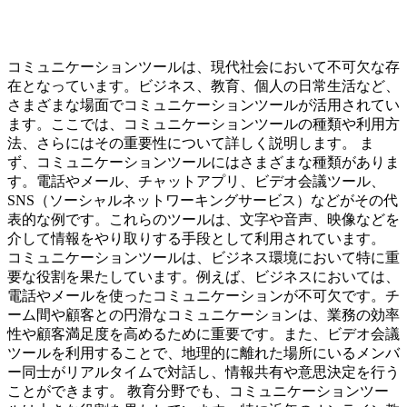
コミュニケーションツールは、現代社会において不可欠な存
在となっています。ビジネス、教育、個人の日常生活など、
さまざまな場面でコミュニケーションツールが活用されてい
ます。ここでは、コミュニケーションツールの種類や利用方
法、さらにはその重要性について詳しく説明します。 ま
ず、コミュニケーションツールにはさまざまな種類がありま
す。電話やメール、チャットアプリ、ビデオ会議ツール、
SNS（ソーシャルネットワーキングサービス）などがその代
表的な例です。これらのツールは、文字や音声、映像などを
介して情報をやり取りする手段として利用されています。
コミュニケーションツールは、ビジネス環境において特に重
要な役割を果たしています。例えば、ビジネスにおいては、
電話やメールを使ったコミュニケーションが不可欠です。チ
ーム間や顧客との円滑なコミュニケーションは、業務の効率
性や顧客満足度を高めるために重要です。また、ビデオ会議
ツールを利用することで、地理的に離れた場所にいるメンバ
ー同士がリアルタイムで対話し、情報共有や意思決定を行う
ことができます。 教育分野でも、コミュニケーションツー