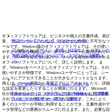
オフィスソフトウェアは、ビジネスや個人の文書作成、表計
校正ツール【アカポン】※スタートガイド
算、プレゼンテーションなど、さまざまな作業に不可欠なツ
ールです。Windows版のオフィスソフトウェアは、その使い
アカポンは、デザイン・動画・WEBサイト（URL）の
やすさや豊富な機能により、多くのユーザーに愛用されてい
無料で使える校正ツールです。クラウド上で複数メ
ます。2024年を迎えるにあたり、さらなる進化が期待される
ン...
オフィスソフトウェアについて、詳しく説明します。 ま
ず、Windowsをベースとしたオフィスソフトウェアは、その
使いやすさが特徴です。Windowsユーザーにとっては、シー
ムレスにアクセスできることが大きなメリットとなります。
例えば、ホーム画面から直接アプリにアクセスしたり、詳細
タスク管理ツール『Create Cloud』の使い方
な設定を変更したりすることが簡単に行えます。 Microsoft
CreateCloudとは、3000社以上の制作経験をもとに開発
社が提供するオフィスソフトウェアは、Windowsに標準搭載
されたタスク管理ツールです。 面倒...
されていることが多いため、導入が容易です。これにより、
多くのユーザーが手軽に利用することができ、文書作成やデ
ータ管理などの業務がスムーズに行えます。また、必要な設