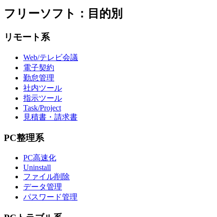
フリーソフト：目的別
リモート系
Web/テレビ会議
電子契約
勤怠管理
社内ツール
指示ツール
Task/Project
見積書・請求書
PC整理系
PC高速化
Uninstall
ファイル削除
データ管理
パスワード管理