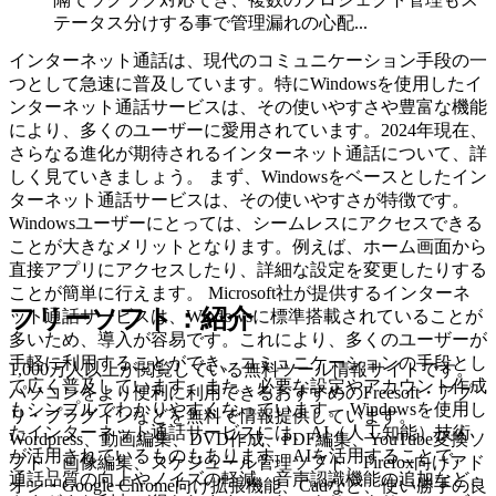
テータス分けする事で管理漏れの心配...
インターネット通話は、現代のコミュニケーション手段の一
つとして急速に普及しています。特にWindowsを使用したイ
ンターネット通話サービスは、その使いやすさや豊富な機能
により、多くのユーザーに愛用されています。2024年現在、
さらなる進化が期待されるインターネット通話について、詳
しく見ていきましょう。 まず、Windowsをベースとしたイン
ターネット通話サービスは、その使いやすさが特徴です。
Windowsユーザーにとっては、シームレスにアクセスできる
ことが大きなメリットとなります。例えば、ホーム画面から
直接アプリにアクセスしたり、詳細な設定を変更したりする
ことが簡単に行えます。 Microsoft社が提供するインターネ
フリーソフト：紹介
ット通話サービスは、Windowsに標準搭載されていることが
多いため、導入が容易です。これにより、多くのユーザーが
手軽に利用することができ、コミュニケーションの手段とし
1,000万人以上が閲覧している無料ツール情報サイトです。
て広く普及しています。また、必要な設定やアカウント作成
パソコンをより便利に利用できるおすすめのFreesoft・アプ
もシンプルでわかりやすくなっています。 Windowsを使用し
リ・プラグインなどを無料で情報提供しています。
たインターネット通話サービスには、AI（人工知能）技術
Wordpress、動画編集、DVD作成、PDF編集、YouTube変換ソ
が活用されているものもあります。AIを活用することで、
フト、画像編集、スケジュール管理ソフト、Firefox向けアド
通話品質の向上やノイズの軽減、音声認識機能の追加など、
オン・Google Chrome向け拡張機能、Cadなど、使い勝手の良