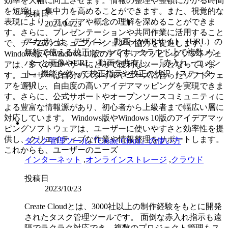
効率を大幅に向上させます。情報の整理や整頓にかかる時間
を短縮し、集中力を高めることができます。また、視覚的な
投稿日
表現により、アイデアや概念の理解を深めることができま
2024/04/25
す。さらに、プレゼンテーションや共同作業に活用すること
アカポンは、デザイン・動画・WEBサイト（URL）の
で、チームのコミュニケーションや協力を促進します。
無料で使える校正ツールです。クラウド上で複数メン
Windows版やWindows 10版のアイデアマッピングソフトウェ
バーと画像やURL、動画を共有し、『赤入れ・コメン
アは、多くのユーザーにとって便利なツールとなっていま
ト』機能を使って校正指示や校正の状況（ステータ
す。ユーザーは自分のスタイルやニーズに合ったソフトウェ
ス）...
アを選択し、自由度の高いアイデアマッピングを実現できま
す。さらに、公式サポートやオープンソースコミュニティに
よる豊富な情報源があり、初心者から上級者まで幅広い層に
対応しています。 Windows版やWindows 10版のアイデアマッ
ピングソフトウェアは、ユーザーに使いやすさと効率性を提
供し、クリエイティブな作業や情報整理をサポートします。
タスク管理ツール『Create Cloud』の使い方
これからも、ユーザーのニーズ
インターネット
,
オンラインストレージ
,
クラウド
投稿日
2023/10/23
Create Cloudとは、3000社以上の制作経験をもとに開発
されたタスク管理ツールです。 面倒な赤入れ指示も遠
隔でラクラク対応でき、複数のプロジェクト管理もス