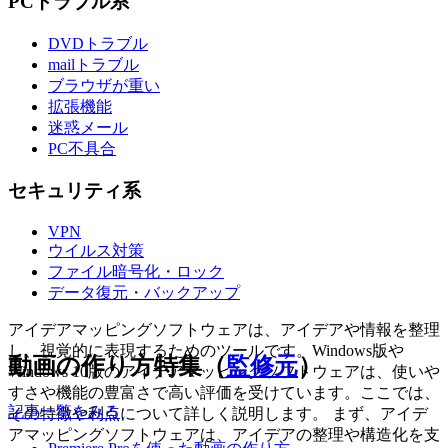
PCトラブル系
DVDトラブル
mailトラブル
ブラウザが重い
拡張機能
迷惑メール
PC不具合
セキュリティ系
VPN
ウイルス対策
ファイル暗号化・ロック
データ復元・バックアップ
アイデアマッピングソフトウェアは、アイデアや情報を整理
し、視覚的に表現するためのツールです。Windows版や
動画の作り方特集（
監修元
）
Windows 10版のアイデアマッピングソフトウェアは、使いや
すさや機能の豊富さで高い評価を受けています。ここでは、
記事一覧をみる
その特徴や利点について詳しく説明します。 まず、アイデ
アマッピングソフトウェアは、アイデアの整理や構造化を支