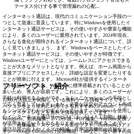
テータス分けする事で管理漏れの心配...
インターネット通話は、現代のコミュニケーション手段の一
つとして急速に普及しています。特にWindowsを使用したイ
ンターネット通話サービスは、その使いやすさや豊富な機能
により、多くのユーザーに愛用されています。2024年現在、
さらなる進化が期待されるインターネット通話について、詳
しく見ていきましょう。 まず、Windowsをベースとしたイン
ターネット通話サービスは、その使いやすさが特徴です。
Windowsユーザーにとっては、シームレスにアクセスできる
ことが大きなメリットとなります。例えば、ホーム画面から
直接アプリにアクセスしたり、詳細な設定を変更したりする
ことが簡単に行えます。 Microsoft社が提供するインターネ
フリーソフト：紹介
ット通話サービスは、Windowsに標準搭載されていることが
多いため、導入が容易です。これにより、多くのユーザーが
手軽に利用することができ、コミュニケーションの手段とし
1,000万人以上が閲覧している無料ツール情報サイトです。
て広く普及しています。また、必要な設定やアカウント作成
パソコンをより便利に利用できるおすすめのFreesoft・アプ
もシンプルでわかりやすくなっています。 Windowsを使用し
リ・プラグインなどを無料で情報提供しています。
たインターネット通話サービスには、AI（人工知能）技術
Wordpress、動画編集、DVD作成、PDF編集、YouTube変換ソ
が活用されているものもあります。AIを活用することで、
フト、画像編集、スケジュール管理ソフト、Firefox向けアド
通話品質の向上やノイズの軽減、音声認識機能の追加など、
オン・Google Chrome向け拡張機能、Cadなど、使い勝手の良