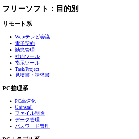
フリーソフト：目的別
リモート系
Web/テレビ会議
電子契約
勤怠管理
社内ツール
指示ツール
Task/Project
見積書・請求書
PC整理系
PC高速化
Uninstall
ファイル削除
データ管理
パスワード管理