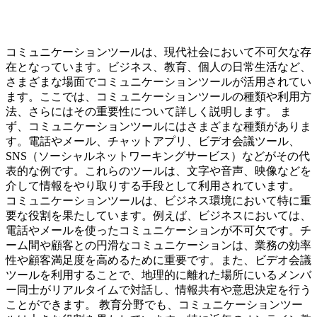
コミュニケーションツールは、現代社会において不可欠な存
在となっています。ビジネス、教育、個人の日常生活など、
さまざまな場面でコミュニケーションツールが活用されてい
ます。ここでは、コミュニケーションツールの種類や利用方
法、さらにはその重要性について詳しく説明します。 ま
ず、コミュニケーションツールにはさまざまな種類がありま
す。電話やメール、チャットアプリ、ビデオ会議ツール、
SNS（ソーシャルネットワーキングサービス）などがその代
表的な例です。これらのツールは、文字や音声、映像などを
介して情報をやり取りする手段として利用されています。
コミュニケーションツールは、ビジネス環境において特に重
要な役割を果たしています。例えば、ビジネスにおいては、
電話やメールを使ったコミュニケーションが不可欠です。チ
ーム間や顧客との円滑なコミュニケーションは、業務の効率
性や顧客満足度を高めるために重要です。また、ビデオ会議
ツールを利用することで、地理的に離れた場所にいるメンバ
ー同士がリアルタイムで対話し、情報共有や意思決定を行う
ことができます。 教育分野でも、コミュニケーションツー