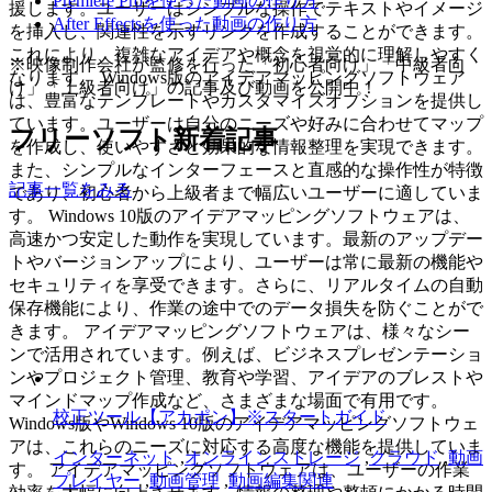
Premiere Proを使った動画の作り方
援します。ユーザーはシンプルな操作でテキストやイメージ
After Effectsを使った動画の作り方
を挿入し、関連性を示すリンクを作成することができます。
これにより、複雑なアイデアや概念を視覚的に理解しやすく
※映像制作会社が監修を行った「初心者向け」「中級者向
なります。 Windows版のアイデアマッピングソフトウェア
け」「上級者向け」の記事及び動画を公開中！
は、豊富なテンプレートやカスタマイズオプションを提供し
ています。ユーザーは自分のニーズや好みに合わせてマップ
フリーソフト新着記事
を作成し、使いやすさと効果的な情報整理を実現できます。
また、シンプルなインターフェースと直感的な操作性が特徴
記事一覧をみる
であり、初心者から上級者まで幅広いユーザーに適していま
す。 Windows 10版のアイデアマッピングソフトウェアは、
高速かつ安定した動作を実現しています。最新のアップデー
トやバージョンアップにより、ユーザーは常に最新の機能や
セキュリティを享受できます。さらに、リアルタイムの自動
保存機能により、作業の途中でのデータ損失を防ぐことがで
きます。 アイデアマッピングソフトウェアは、様々なシー
ンで活用されています。例えば、ビジネスプレゼンテーショ
ンやプロジェクト管理、教育や学習、アイデアのブレストや
マインドマップ作成など、さまざまな場面で有用です。
校正ツール【アカポン】※スタートガイド
Windows版やWindows 10版のアイデアマッピングソフトウェ
アは、これらのニーズに対応する高度な機能を提供していま
インターネット
,
オンラインストレージ
,
クラウド
,
動画
す。 アイデアマッピングソフトウェアは、ユーザーの作業
プレイヤー
,
動画管理
,
動画編集関連