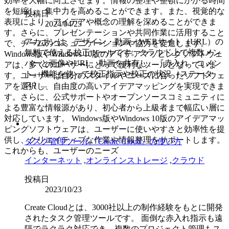
効率を大幅に向上させます。情報の整理や整頓にかかる時間
を短縮し、集中力を高めることができます。また、視覚的な
投稿日
表現により、アイデアや概念の理解を深めることができま
2024/04/25
す。さらに、プレゼンテーションや共同作業に活用すること
アカポンは、デザイン・動画・WEBサイト（URL）の
で、チームのコミュニケーションや協力を促進します。
無料で使える校正ツールです。クラウド上で複数メン
Windows版やWindows 10版のアイデアマッピングソフトウェ
バーと画像やURL、動画を共有し、『赤入れ・コメン
アは、多くのユーザーにとって便利なツールとなっていま
ト』機能を使って校正指示や校正の状況（ステータ
す。ユーザーは自分のスタイルやニーズに合ったソフトウェ
ス）...
アを選択し、自由度の高いアイデアマッピングを実現できま
す。さらに、公式サポートやオープンソースコミュニティに
よる豊富な情報源があり、初心者から上級者まで幅広い層に
対応しています。 Windows版やWindows 10版のアイデアマッ
ピングソフトウェアは、ユーザーに使いやすさと効率性を提
供し、クリエイティブな作業や情報整理をサポートします。
タスク管理ツール『Create Cloud』の使い方
これからも、ユーザーのニーズ
インターネット
,
オンラインストレージ
,
クラウド
投稿日
2023/10/23
Create Cloudとは、3000社以上の制作経験をもとに開発
されたタスク管理ツールです。 面倒な赤入れ指示も遠
隔でラクラク対応でき、複数のプロジェクト管理もス