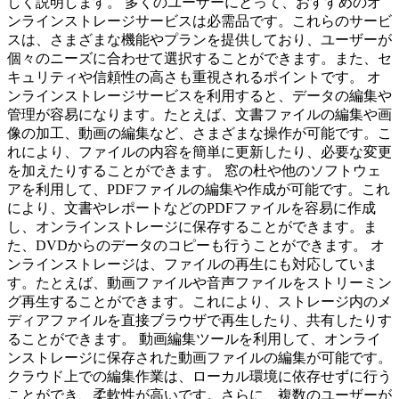
しく説明します。 多くのユーザーにとって、おすすめのオ
ンラインストレージサービスは必需品です。これらのサービ
スは、さまざまな機能やプランを提供しており、ユーザーが
個々のニーズに合わせて選択することができます。また、セ
キュリティや信頼性の高さも重視されるポイントです。 オ
ンラインストレージサービスを利用すると、データの編集や
管理が容易になります。たとえば、文書ファイルの編集や画
像の加工、動画の編集など、さまざまな操作が可能です。こ
れにより、ファイルの内容を簡単に更新したり、必要な変更
を加えたりすることができます。 窓の杜や他のソフトウェ
アを利用して、PDFファイルの編集や作成が可能です。これ
により、文書やレポートなどのPDFファイルを容易に作成
し、オンラインストレージに保存することができます。ま
た、DVDからのデータのコピーも行うことができます。 オ
ンラインストレージは、ファイルの再生にも対応していま
す。たとえば、動画ファイルや音声ファイルをストリーミン
グ再生することができます。これにより、ストレージ内のメ
ディアファイルを直接ブラウザで再生したり、共有したりす
ることができます。 動画編集ツールを利用して、オンライ
ンストレージに保存された動画ファイルの編集が可能です。
クラウド上での編集作業は、ローカル環境に依存せずに行う
ことができ、柔軟性が高いです。さらに、複数のユーザーが