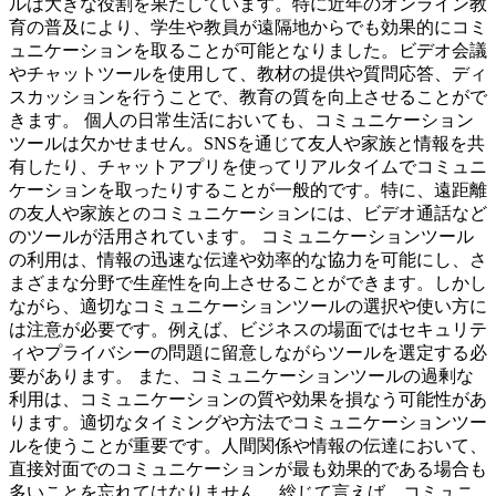
ルは大きな役割を果たしています。特に近年のオンライン教
育の普及により、学生や教員が遠隔地からでも効果的にコミ
ュニケーションを取ることが可能となりました。ビデオ会議
やチャットツールを使用して、教材の提供や質問応答、ディ
スカッションを行うことで、教育の質を向上させることがで
きます。 個人の日常生活においても、コミュニケーション
ツールは欠かせません。SNSを通じて友人や家族と情報を共
有したり、チャットアプリを使ってリアルタイムでコミュニ
ケーションを取ったりすることが一般的です。特に、遠距離
の友人や家族とのコミュニケーションには、ビデオ通話など
のツールが活用されています。 コミュニケーションツール
の利用は、情報の迅速な伝達や効率的な協力を可能にし、さ
まざまな分野で生産性を向上させることができます。しかし
ながら、適切なコミュニケーションツールの選択や使い方に
は注意が必要です。例えば、ビジネスの場面ではセキュリテ
ィやプライバシーの問題に留意しながらツールを選定する必
要があります。 また、コミュニケーションツールの過剰な
利用は、コミュニケーションの質や効果を損なう可能性があ
ります。適切なタイミングや方法でコミュニケーションツー
ルを使うことが重要です。人間関係や情報の伝達において、
直接対面でのコミュニケーションが最も効果的である場合も
多いことを忘れてはなりません。 総じて言えば、コミュニ