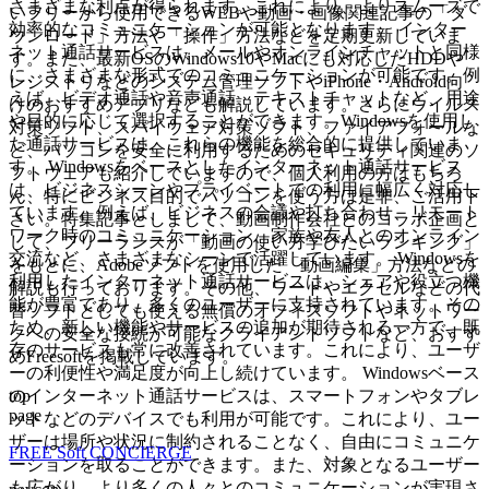
さまざまな利点が得られます。これにより、よりスムーズで
いフリーから使用できるWEBや動画・画像関連記事の「ダ
効率的なコミュニケーションが可能となります。 インター
ウンロード」方法や「操作」方法などを定期更新していま
ネット通話サービスは、メールやオンラインチャットと同様
す。また、最新OSのWindows10やMacにも対応したHDDや
に、さまざまな形式でのコミュニケーションが可能です。例
レジストリなどのシステム管理ソフトやiPhone・Android向
えば、ビデオ通話や音声通話、テキストチャットなど、用途
けのおすすめアプリなども解説しています。さらにウイルス
や目的に応じて選択することができます。Windowsを使用し
対策ソフト、スパイウェア対策ソフト、ファイアフォールな
た通話サービスは、これらの機能を総合的に提供していま
ど、パソコンを安全に利用するためのセキュリティ関連のソ
す。 Windowsをベースとしたインターネット通話サービス
フトウェアも紹介していますので、個人利用の方はもちろ
は、ビジネスシーンやプライベートでの利用に幅広く対応し
ん、特にビジネス目的でパソコンを使う方は是非、ご活用下
ています。例えば、ビジネスの会議や打ち合わせ、リモート
さい。特集記事としまして、動画制作会社とのコラボ企画と
ワーク時のコミュニケーション、家族や友人とのオンライン
して、フリーランスが「動画の使い方学びたいランキング」
交流など、さまざまなシーンで活躍しています。 Windowsを
をもとに、Adobeソフトを使用した「動画編集」方法などの
利用したインターネット通話サービスは、シェアや役立つ機
解説も行っております。その他、ワードやエクセルなどの代
能が豊富であり、多くのユーザーに支持されています。その
替ソフトとしても使える無償のオフィスソフトやネットワー
ため、新しい機能やサービスの追加が期待される一方で、既
クへの安全な接続が可能なクライアントソフトなど、おすす
存のサービスも常に改善されています。これにより、ユーザ
めFreesoftを掲載しています。
ーの利便性や満足度が向上し続けています。 Windowsベース
top
のインターネット通話サービスは、スマートフォンやタブレ
page
ットなどのデバイスでも利用が可能です。これにより、ユー
ザーは場所や状況に制約されることなく、自由にコミュニケ
FREE Soft CONCIERGE
ーションを取ることができます。また、対象となるユーザー
も広がり、より多くの人々とのコミュニケーションが実現さ