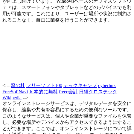
が向上し続けています。 Windowsベースのオフィスソフトウ
ェアは、スマートフォンやタブレットなどのデバイスでも利
用が可能です。これにより、ユーザーは場所や状況に制約さ
れることなく、自由に業務を行うことができます。
<!--
窓の杜
フリーソフト100
テックキャンプ
cyberlink
FreeSoftNavi
ｋ本的に無料
freee会計
日経クロステック
Wikipedia
-->
オンラインストレージサービスは、デジタルデータを安全に
保存し、編集や共有を容易にするための便利なツールです。
このようなサービスは、個人や企業が重要なファイルを保管
し、必要な場所やデバイスからアクセスできるようにするこ
とができます。ここでは、オンラインストレージについて詳