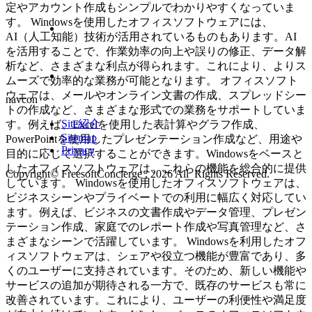
定やアカウント作成もシンプルでわかりやすくなっていま
す。 Windowsを使用したオフィスソフトウェアには、
AI（人工知能）技術が活用されているものもあります。AI
を活用することで、作業効率の向上や誤りの修正、データ解
析など、さまざまな利点が得られます。これにより、よりス
ムーズで効率的な業務が可能となります。 オフィスソフト
ウェアは、メールやオンライン文書の作成、スプレッドシー
navcon
トの作成など、さまざまな形式での業務をサポートしていま
Site紹介
す。例えば、Excelを使用した表計算やグラフ作成、
Sitemap
PowerPointを使用したプレゼンテーション作成など、用途や
Privacy
目的に応じて選択することができます。Windowsをベースと
したオフィスソフトウェアは、これらの機能を総合的に提供
Copyright© FreesoftConcierge , 2026 All Rights Reserved.
しています。 Windowsを使用したオフィスソフトウェアは、
ビジネスシーンやプライベートでの利用に幅広く対応してい
ます。例えば、ビジネスの文書作成やデータ管理、プレゼン
テーション作成、家庭でのレポート作成や写真管理など、さ
まざまなシーンで活躍しています。 Windowsを利用したオフ
ィスソフトウェアは、シェアや役立つ機能が豊富であり、多
くのユーザーに支持されています。そのため、新しい機能や
サービスの追加が期待される一方で、既存のサービスも常に
改善されています。これにより、ユーザーの利便性や満足度