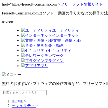
href="https://freesoft-concierge.com">
フリーソフト情報サイト
Freesoft-Concierge.comはソフト・動画の作り方など
navcon
ユーティリティ
インターネット
文書・画像・HP
音楽・動画
セキュリティ
テレワーク
プラグイン
アプリ
無料のおすすめソフトウェアの操作方法など、
フリーソフト
HOME
>
セキュリティ
>