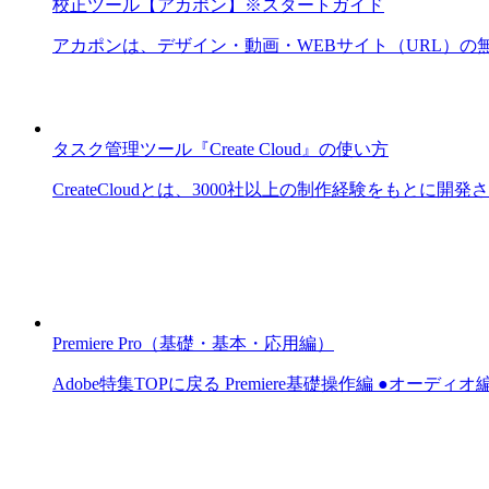
校正ツール【アカポン】※スタートガイド
アカポンは、デザイン・動画・WEBサイト（URL）の無
タスク管理ツール『Create Cloud』の使い方
CreateCloudとは、3000社以上の制作経験をもとに開
Premiere Pro（基礎・基本・応用編）
Adobe特集TOPに戻る Premiere基礎操作編 ●オーディ