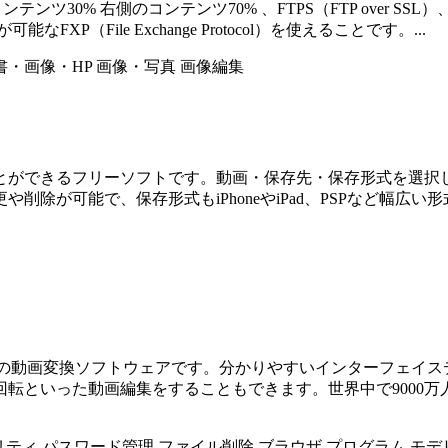
テンツ30% 右側のコンテンツ70% 、FTPS（FTP over SS
（File Exchange Protocol）を使えることです。...
書・画像・HP
画像・写真
画像編集
を結合することができるフリーソフトです。動画・保存先・保存形式を
削除が可能で、保存形式もiPhoneやiPad、PSPなど幅広
の形式に対応した無料の動画変換ソフトウェアです。分かりやすいインタ
転といった動画編集をすることもできます。世界中で9000
リティ
パスワード管理
ファイル削除
ブラウザ
プログラム
モデ