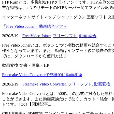
FTP Rushとは、多機能なFTPクライアントです。FTP 左側のコン
主な特徴は、2つのリモートのFTPサーバー間でファイル転送が可能なFXP
インターネット
サイトマップ
シャットダウン
圧縮ソフト
文
「Free Video Joiner」動画結合ソフト
2020/5/19
Free Video Joiner
,
フリーソフト
,
動画 結合
Free Video Joinerとは、ボタン１つで複数の動画
作性となっています。また、動画はインプット後に順序の変更や
では、ダウンロードから使用方法ま...
動画変換
文書・画像・HP
Freemake Video Converterで感覚的に動画変換
2020/2/19
Freemake Video Converter
,
フリーソフト
,
動画変換
Freemake Video Converterとは、500以上
ことができます。また動画変換だけでなく、カット・結合・回
トです。 [toc] 【関連記事...
CPU情報表示
PDF閲覧
アンインストール
キャプチャ
セキュ