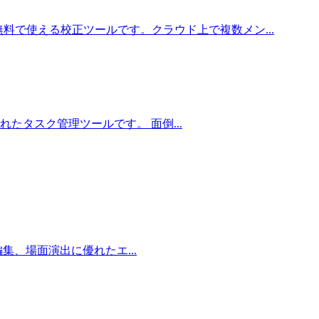
料で使える校正ツールです。クラウド上で複数メン...
発されたタスク管理ツールです。 面倒...
オ編集、場面演出に優れたエ...