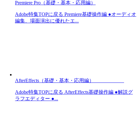
Premiere Pro（基礎・基本・応用編）
Adobe特集TOPに戻る Premiere基礎操作編 ●オーディオ
編集、場面演出に優れたエ...
AfterEffects（基礎・基本・応用編）
Adobe特集TOPに戻る AfterEffects基礎操作編 ●解説グ
ラフエディター ●...