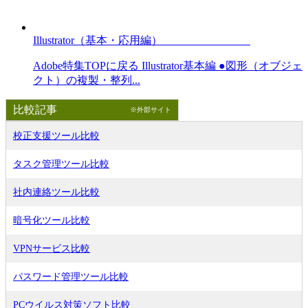
Illustrator（基本・応用編）
Adobe特集TOPに戻る Illustrator基本編 ●図形（オブジェ
クト）の複製・整列...
比較記事
※外部サイト
校正支援ツール比較
タスク管理ツール比較
社内連絡ツール比較
暗号化ツール比較
VPNサービス比較
パスワード管理ツール比較
PCウイルス対策ソフト比較