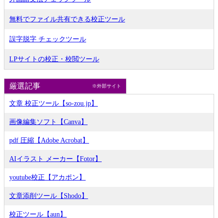
無料でファイル共有できる校正ツール
誤字脱字 チェックツール
LPサイトの校正・校閲ツール
厳選記事
※外部サイト
文章 校正ツール【so-zou.jp】
画像編集ソフト【Canva】
pdf 圧縮【Adobe Acrobat】
AIイラスト メーカー【Fotor】
youtube校正【アカポン】
文章添削ツール【Shodo】
校正ツール【aun】