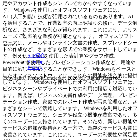
定やアカウント作成もシンプルでわかりやすくなっていま
す。 Windowsを使用したオフィスソフトウェアには、
AI（人工知能）技術が活用されているものもあります。AI
を活用することで、作業効率の向上や誤りの修正、データ解
析など、さまざまな利点が得られます。これにより、よりス
ムーズで効率的な業務が可能となります。 オフィスソフト
ウェアは、メールやオンライン文書の作成、スプレッドシー
navcon
トの作成など、さまざまな形式での業務をサポートしていま
Site紹介
す。例えば、Excelを使用した表計算やグラフ作成、
Sitemap
PowerPointを使用したプレゼンテーション作成など、用途や
Privacy
目的に応じて選択することができます。Windowsをベースと
したオフィスソフトウェアは、これらの機能を総合的に提供
Copyright© FreesoftConcierge , 2026 All Rights Reserved.
しています。 Windowsを使用したオフィスソフトウェアは、
ビジネスシーンやプライベートでの利用に幅広く対応してい
ます。例えば、ビジネスの文書作成やデータ管理、プレゼン
テーション作成、家庭でのレポート作成や写真管理など、さ
まざまなシーンで活躍しています。 Windowsを利用したオフ
ィスソフトウェアは、シェアや役立つ機能が豊富であり、多
くのユーザーに支持されています。そのため、新しい機能や
サービスの追加が期待される一方で、既存のサービスも常に
改善されています。これにより、ユーザーの利便性や満足度