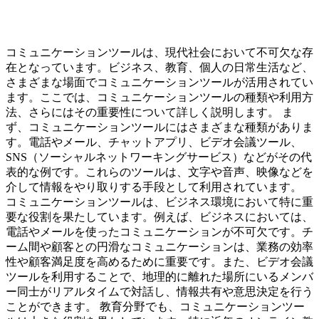
コミュニケーションツールは、現代社会において不可欠な存
在となっています。ビジネス、教育、個人の日常生活など、
さまざまな場面でコミュニケーションツールが活用されてい
ます。ここでは、コミュニケーションツールの種類や利用方
法、さらにはその重要性について詳しく説明します。 ま
ず、コミュニケーションツールにはさまざまな種類がありま
す。電話やメール、チャットアプリ、ビデオ会議ツール、
SNS（ソーシャルネットワーキングサービス）などがその代
表的な例です。これらのツールは、文字や音声、映像などを
介して情報をやり取りする手段として利用されています。
コミュニケーションツールは、ビジネス環境において特に重
要な役割を果たしています。例えば、ビジネスにおいては、
電話やメールを使ったコミュニケーションが不可欠です。チ
ーム間や顧客との円滑なコミュニケーションは、業務の効率
性や顧客満足度を高めるために重要です。また、ビデオ会議
ツールを利用することで、地理的に離れた場所にいるメンバ
ー同士がリアルタイムで対話し、情報共有や意思決定を行う
ことができます。 教育分野でも、コミュニケーションツー