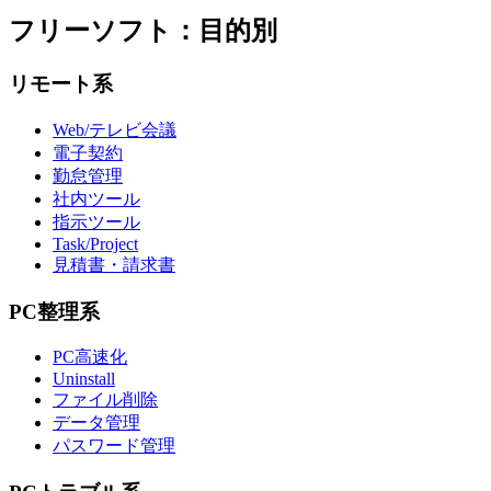
フリーソフト：目的別
リモート系
Web/テレビ会議
電子契約
勤怠管理
社内ツール
指示ツール
Task/Project
見積書・請求書
PC整理系
PC高速化
Uninstall
ファイル削除
データ管理
パスワード管理