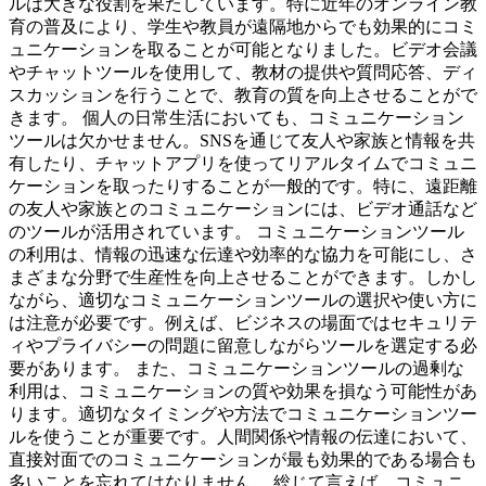
ルは大きな役割を果たしています。特に近年のオンライン教
育の普及により、学生や教員が遠隔地からでも効果的にコミ
ュニケーションを取ることが可能となりました。ビデオ会議
やチャットツールを使用して、教材の提供や質問応答、ディ
スカッションを行うことで、教育の質を向上させることがで
きます。 個人の日常生活においても、コミュニケーション
ツールは欠かせません。SNSを通じて友人や家族と情報を共
有したり、チャットアプリを使ってリアルタイムでコミュニ
ケーションを取ったりすることが一般的です。特に、遠距離
の友人や家族とのコミュニケーションには、ビデオ通話など
のツールが活用されています。 コミュニケーションツール
の利用は、情報の迅速な伝達や効率的な協力を可能にし、さ
まざまな分野で生産性を向上させることができます。しかし
ながら、適切なコミュニケーションツールの選択や使い方に
は注意が必要です。例えば、ビジネスの場面ではセキュリテ
ィやプライバシーの問題に留意しながらツールを選定する必
要があります。 また、コミュニケーションツールの過剰な
利用は、コミュニケーションの質や効果を損なう可能性があ
ります。適切なタイミングや方法でコミュニケーションツー
ルを使うことが重要です。人間関係や情報の伝達において、
直接対面でのコミュニケーションが最も効果的である場合も
多いことを忘れてはなりません。 総じて言えば、コミュニ