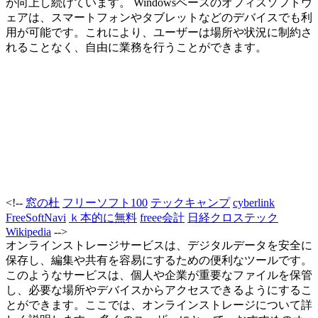
が向上し続けています。 Windowsベースのオフィスソフトウ
ェアは、スマートフォンやタブレットなどのデバイスでも利
用が可能です。これにより、ユーザーは場所や状況に制約さ
れることなく、自由に業務を行うことができます。
<!--
窓の杜
フリーソフト100
テックキャンプ
cyberlink
FreeSoftNavi
ｋ本的に無料
freee会計
日経クロステック
Wikipedia
-->
オンラインストレージサービスは、デジタルデータを安全に
保存し、編集や共有を容易にするための便利なツールです。
このようなサービスは、個人や企業が重要なファイルを保管
し、必要な場所やデバイスからアクセスできるようにするこ
とができます。ここでは、オンラインストレージについて詳