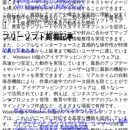
Premiere Proを使った動画の作り方
援します。ユーザーはシンプルな操作でテキストやイメージ
After Effectsを使った動画の作り方
を挿入し、関連性を示すリンクを作成することができます。
これにより、複雑なアイデアや概念を視覚的に理解しやすく
※映像制作会社が監修を行った「初心者向け」「中級者向
なります。 Windows版のアイデアマッピングソフトウェア
け」「上級者向け」の記事及び動画を公開中！
は、豊富なテンプレートやカスタマイズオプションを提供し
ています。ユーザーは自分のニーズや好みに合わせてマップ
フリーソフト新着記事
を作成し、使いやすさと効果的な情報整理を実現できます。
また、シンプルなインターフェースと直感的な操作性が特徴
記事一覧をみる
であり、初心者から上級者まで幅広いユーザーに適していま
す。 Windows 10版のアイデアマッピングソフトウェアは、
高速かつ安定した動作を実現しています。最新のアップデー
トやバージョンアップにより、ユーザーは常に最新の機能や
セキュリティを享受できます。さらに、リアルタイムの自動
保存機能により、作業の途中でのデータ損失を防ぐことがで
きます。 アイデアマッピングソフトウェアは、様々なシー
ンで活用されています。例えば、ビジネスプレゼンテーショ
ンやプロジェクト管理、教育や学習、アイデアのブレストや
マインドマップ作成など、さまざまな場面で有用です。
校正ツール【アカポン】※スタートガイド
Windows版やWindows 10版のアイデアマッピングソフトウェ
アは、これらのニーズに対応する高度な機能を提供していま
インターネット
,
オンラインストレージ
,
クラウド
,
動画
す。 アイデアマッピングソフトウェアは、ユーザーの作業
プレイヤー
,
動画管理
,
動画編集関連