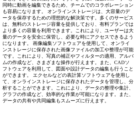
同時に動画を編集できるため、チームでのコラボレーション
も容易になります。 オンラインストレージは、大容量のデ
ータを保存するための理想的な解決策です。多くのサービス
は、無料のストレージ容量を提供しており、有料プランでは
より多くの容量を利用できます。これにより、ユーザーは大
量のデータを安全に保管し、必要な時にアクセスできるよう
になります。 画像編集ソフトウェアを使用して、オンライ
ンストレージに保存された画像ファイルの加工や整理が可能
です。これにより、写真の補正やフィルターの適用、アルバ
ムの作成など、さまざまな操作が行えます。また、CADソ
フトウェアを利用して、図面や設計データの編集も行うこと
ができます。 エクセルなどの表計算ソフトウェアを使用し
て、オンラインストレージに保存されたデータを管理し、分
析することができます。これにより、データの整理や集計、
グラフの作成など、効率的な作業が可能になります。また、
データの共有や共同編集もスムーズに行えます。