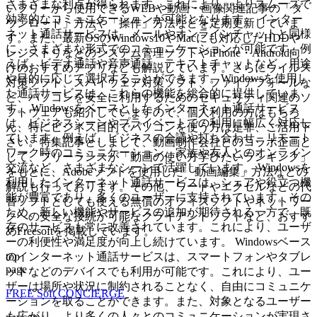
さまざまな利点が得られます。これにより、よりスムーズで
いフリーから使用できるWEBや動画・画像関連記事の「ダ
効率的なコミュニケーションが可能となります。 インター
ウンロード」方法や「操作」方法などを定期更新していま
ネット通話サービスは、メールやオンラインチャットと同様
す。また、最新OSのWindows10やMacにも対応したHDDや
に、さまざまな形式でのコミュニケーションが可能です。例
レジストリなどのシステム管理ソフトやiPhone・Android向
えば、ビデオ通話や音声通話、テキストチャットなど、用途
けのおすすめアプリなども解説しています。さらにウイルス
や目的に応じて選択することができます。Windowsを使用し
対策ソフト、スパイウェア対策ソフト、ファイアフォールな
た通話サービスは、これらの機能を総合的に提供していま
ど、パソコンを安全に利用するためのセキュリティ関連のソ
す。 Windowsをベースとしたインターネット通話サービス
フトウェアも紹介していますので、個人利用の方はもちろ
は、ビジネスシーンやプライベートでの利用に幅広く対応し
ん、特にビジネス目的でパソコンを使う方は是非、ご活用下
ています。例えば、ビジネスの会議や打ち合わせ、リモート
さい。特集記事としまして、動画制作会社とのコラボ企画と
ワーク時のコミュニケーション、家族や友人とのオンライン
して、フリーランスが「動画の使い方学びたいランキング」
交流など、さまざまなシーンで活躍しています。 Windowsを
をもとに、Adobeソフトを使用した「動画編集」方法などの
利用したインターネット通話サービスは、シェアや役立つ機
解説も行っております。その他、ワードやエクセルなどの代
能が豊富であり、多くのユーザーに支持されています。その
替ソフトとしても使える無償のオフィスソフトやネットワー
ため、新しい機能やサービスの追加が期待される一方で、既
クへの安全な接続が可能なクライアントソフトなど、おすす
存のサービスも常に改善されています。これにより、ユーザ
めFreesoftを掲載しています。
ーの利便性や満足度が向上し続けています。 Windowsベース
top
のインターネット通話サービスは、スマートフォンやタブレ
page
ットなどのデバイスでも利用が可能です。これにより、ユー
ザーは場所や状況に制約されることなく、自由にコミュニケ
FREE Soft CONCIERGE
ーションを取ることができます。また、対象となるユーザー
も広がり、より多くの人々とのコミュニケーションが実現さ