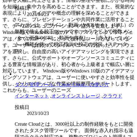
効率を大幅に向上させます。情報の整理や整頓にかかる時間
を短縮し、集中力を高めることができます。また、視覚的な
投稿日
表現により、アイデアや概念の理解を深めることができま
2024/04/25
す。さらに、プレゼンテーションや共同作業に活用すること
アカポンは、デザイン・動画・WEBサイト（URL）の
で、チームのコミュニケーションや協力を促進します。
無料で使える校正ツールです。クラウド上で複数メン
Windows版やWindows 10版のアイデアマッピングソフトウェ
バーと画像やURL、動画を共有し、『赤入れ・コメン
アは、多くのユーザーにとって便利なツールとなっていま
ト』機能を使って校正指示や校正の状況（ステータ
す。ユーザーは自分のスタイルやニーズに合ったソフトウェ
ス）...
アを選択し、自由度の高いアイデアマッピングを実現できま
す。さらに、公式サポートやオープンソースコミュニティに
よる豊富な情報源があり、初心者から上級者まで幅広い層に
対応しています。 Windows版やWindows 10版のアイデアマッ
ピングソフトウェアは、ユーザーに使いやすさと効率性を提
供し、クリエイティブな作業や情報整理をサポートします。
タスク管理ツール『Create Cloud』の使い方
これからも、ユーザーのニーズ
インターネット
,
オンラインストレージ
,
クラウド
投稿日
2023/10/23
Create Cloudとは、3000社以上の制作経験をもとに開発
されたタスク管理ツールです。 面倒な赤入れ指示も遠
隔でラクラク対応でき、複数のプロジェクト管理もス