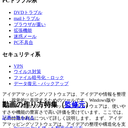
PCトラブル系
DVDトラブル
mailトラブル
ブラウザが重い
拡張機能
迷惑メール
PC不具合
セキュリティ系
VPN
ウイルス対策
ファイル暗号化・ロック
データ復元・バックアップ
アイデアマッピングソフトウェアは、アイデアや情報を整理
し、視覚的に表現するためのツールです。Windows版や
動画の作り方特集（
監修元
）
Windows 10版のアイデアマッピングソフトウェアは、使いや
すさや機能の豊富さで高い評価を受けています。ここでは、
記事一覧をみる
その特徴や利点について詳しく説明します。 まず、アイデ
アマッピングソフトウェアは、アイデアの整理や構造化を支