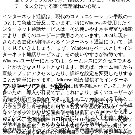
テータス分けする事で管理漏れの心配...
インターネット通話は、現代のコミュニケーション手段の一
つとして急速に普及しています。特にWindowsを使用したイ
ンターネット通話サービスは、その使いやすさや豊富な機能
により、多くのユーザーに愛用されています。2024年現在、
さらなる進化が期待されるインターネット通話について、詳
しく見ていきましょう。 まず、Windowsをベースとしたイン
ターネット通話サービスは、その使いやすさが特徴です。
Windowsユーザーにとっては、シームレスにアクセスできる
ことが大きなメリットとなります。例えば、ホーム画面から
直接アプリにアクセスしたり、詳細な設定を変更したりする
ことが簡単に行えます。 Microsoft社が提供するインターネ
フリーソフト：紹介
ット通話サービスは、Windowsに標準搭載されていることが
多いため、導入が容易です。これにより、多くのユーザーが
手軽に利用することができ、コミュニケーションの手段とし
1,000万人以上が閲覧している無料ツール情報サイトです。
て広く普及しています。また、必要な設定やアカウント作成
パソコンをより便利に利用できるおすすめのFreesoft・アプ
もシンプルでわかりやすくなっています。 Windowsを使用し
リ・プラグインなどを無料で情報提供しています。
たインターネット通話サービスには、AI（人工知能）技術
Wordpress、動画編集、DVD作成、PDF編集、YouTube変換ソ
が活用されているものもあります。AIを活用することで、
フト、画像編集、スケジュール管理ソフト、Firefox向けアド
通話品質の向上やノイズの軽減、音声認識機能の追加など、
オン・Google Chrome向け拡張機能、Cadなど、使い勝手の良