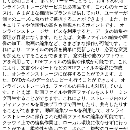
しく説明します。 多くのユーザーにとって、おすすめのオ
ンラインストレージサービスは必需品です。これらのサービ
スは、さまざまな機能やプランを提供しており、ユーザーが
個々のニーズに合わせて選択することができます。また、セ
キュリティや信頼性の高さも重視されるポイントです。 オ
ンラインストレージサービスを利用すると、データの編集や
管理が容易になります。たとえば、文書ファイルの編集や画
像の加工、動画の編集など、さまざまな操作が可能です。こ
れにより、ファイルの内容を簡単に更新したり、必要な変更
を加えたりすることができます。 窓の杜や他のソフトウェ
アを利用して、PDFファイルの編集や作成が可能です。これ
により、文書やレポートなどのPDFファイルを容易に作成
し、オンラインストレージに保存することができます。ま
た、DVDからのデータのコピーも行うことができます。 オ
ンラインストレージは、ファイルの再生にも対応していま
す。たとえば、動画ファイルや音声ファイルをストリーミン
グ再生することができます。これにより、ストレージ内のメ
ディアファイルを直接ブラウザで再生したり、共有したりす
ることができます。 動画編集ツールを利用して、オンライ
ンストレージに保存された動画ファイルの編集が可能です。
クラウド上での編集作業は、ローカル環境に依存せずに行う
ことができ、柔軟性が高いです。さらに、複数のユーザーが