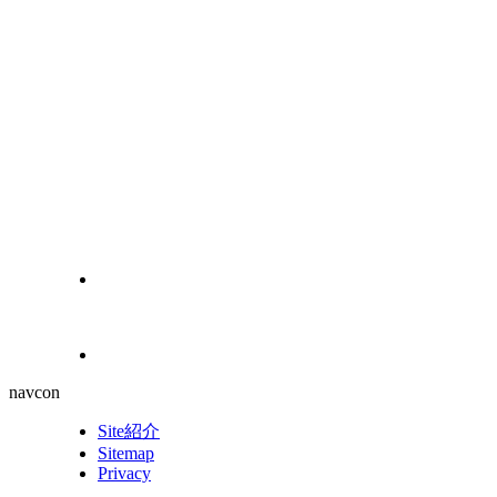
navcon
Site紹介
Sitemap
Privacy