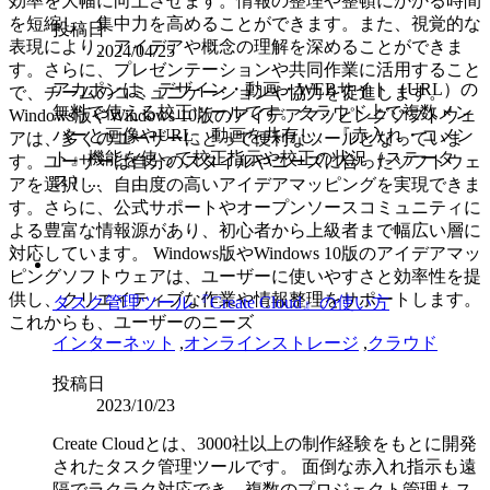
効率を大幅に向上させます。情報の整理や整頓にかかる時間
を短縮し、集中力を高めることができます。また、視覚的な
投稿日
表現により、アイデアや概念の理解を深めることができま
2024/04/25
す。さらに、プレゼンテーションや共同作業に活用すること
アカポンは、デザイン・動画・WEBサイト（URL）の
で、チームのコミュニケーションや協力を促進します。
無料で使える校正ツールです。クラウド上で複数メン
Windows版やWindows 10版のアイデアマッピングソフトウェ
バーと画像やURL、動画を共有し、『赤入れ・コメン
アは、多くのユーザーにとって便利なツールとなっていま
ト』機能を使って校正指示や校正の状況（ステータ
す。ユーザーは自分のスタイルやニーズに合ったソフトウェ
ス）...
アを選択し、自由度の高いアイデアマッピングを実現できま
す。さらに、公式サポートやオープンソースコミュニティに
よる豊富な情報源があり、初心者から上級者まで幅広い層に
対応しています。 Windows版やWindows 10版のアイデアマッ
ピングソフトウェアは、ユーザーに使いやすさと効率性を提
供し、クリエイティブな作業や情報整理をサポートします。
タスク管理ツール『Create Cloud』の使い方
これからも、ユーザーのニーズ
インターネット
,
オンラインストレージ
,
クラウド
投稿日
2023/10/23
Create Cloudとは、3000社以上の制作経験をもとに開発
されたタスク管理ツールです。 面倒な赤入れ指示も遠
隔でラクラク対応でき、複数のプロジェクト管理もス