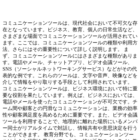
コミュニケーションツールは、現代社会において不可欠な存
在となっています。ビジネス、教育、個人の日常生活など、
さまざまな場面でコミュニケーションツールが活用されてい
ます。ここでは、コミュニケーションツールの種類や利用方
法、さらにはその重要性について詳しく説明します。 ま
ず、コミュニケーションツールにはさまざまな種類がありま
す。電話やメール、チャットアプリ、ビデオ会議ツール、
SNS（ソーシャルネットワーキングサービス）などがその代
表的な例です。これらのツールは、文字や音声、映像などを
介して情報をやり取りする手段として利用されています。
コミュニケーションツールは、ビジネス環境において特に重
要な役割を果たしています。例えば、ビジネスにおいては、
電話やメールを使ったコミュニケーションが不可欠です。チ
ーム間や顧客との円滑なコミュニケーションは、業務の効率
性や顧客満足度を高めるために重要です。また、ビデオ会議
ツールを利用することで、地理的に離れた場所にいるメンバ
ー同士がリアルタイムで対話し、情報共有や意思決定を行う
ことができます。 教育分野でも、コミュニケーションツー