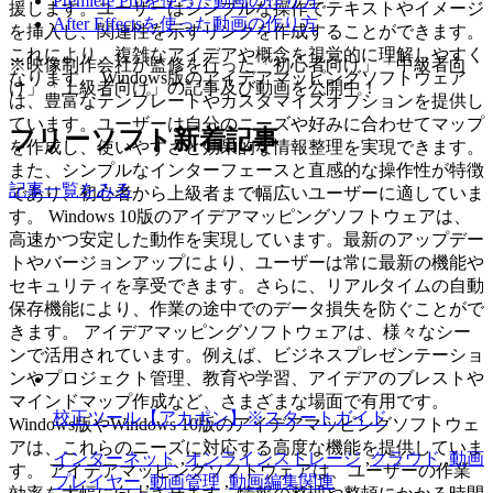
Premiere Proを使った動画の作り方
援します。ユーザーはシンプルな操作でテキストやイメージ
After Effectsを使った動画の作り方
を挿入し、関連性を示すリンクを作成することができます。
これにより、複雑なアイデアや概念を視覚的に理解しやすく
※映像制作会社が監修を行った「初心者向け」「中級者向
なります。 Windows版のアイデアマッピングソフトウェア
け」「上級者向け」の記事及び動画を公開中！
は、豊富なテンプレートやカスタマイズオプションを提供し
ています。ユーザーは自分のニーズや好みに合わせてマップ
フリーソフト新着記事
を作成し、使いやすさと効果的な情報整理を実現できます。
また、シンプルなインターフェースと直感的な操作性が特徴
記事一覧をみる
であり、初心者から上級者まで幅広いユーザーに適していま
す。 Windows 10版のアイデアマッピングソフトウェアは、
高速かつ安定した動作を実現しています。最新のアップデー
トやバージョンアップにより、ユーザーは常に最新の機能や
セキュリティを享受できます。さらに、リアルタイムの自動
保存機能により、作業の途中でのデータ損失を防ぐことがで
きます。 アイデアマッピングソフトウェアは、様々なシー
ンで活用されています。例えば、ビジネスプレゼンテーショ
ンやプロジェクト管理、教育や学習、アイデアのブレストや
マインドマップ作成など、さまざまな場面で有用です。
校正ツール【アカポン】※スタートガイド
Windows版やWindows 10版のアイデアマッピングソフトウェ
アは、これらのニーズに対応する高度な機能を提供していま
インターネット
,
オンラインストレージ
,
クラウド
,
動画
す。 アイデアマッピングソフトウェアは、ユーザーの作業
プレイヤー
,
動画管理
,
動画編集関連