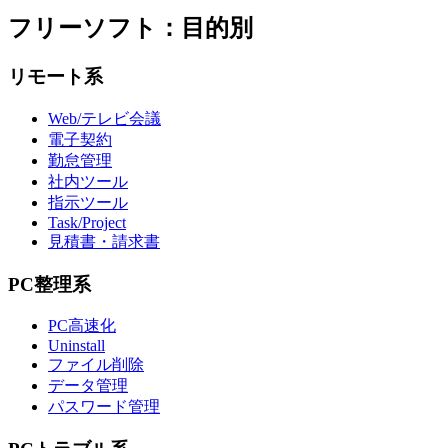
フリーソフト：目的別
リモート系
Web/テレビ会議
電子契約
勤怠管理
社内ツール
指示ツール
Task/Project
見積書・請求書
PC整理系
PC高速化
Uninstall
ファイル削除
データ管理
パスワード管理