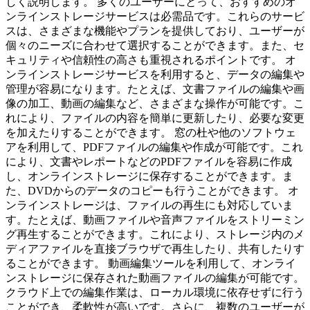
しく説明します。 多くのユーザーにとって、おすすめのオ
ンラインストレージサービスは必需品です。これらのサービ
スは、さまざまな機能やプランを提供しており、ユーザーが
個々のニーズに合わせて選択することができます。また、セ
キュリティや信頼性の高さも重視されるポイントです。 オ
ンラインストレージサービスを利用すると、データの編集や
管理が容易になります。たとえば、文書ファイルの編集や画
像の加工、動画の編集など、さまざまな操作が可能です。こ
れにより、ファイルの内容を簡単に更新したり、必要な変更
を加えたりすることができます。 窓の杜や他のソフトウェ
アを利用して、PDFファイルの編集や作成が可能です。これ
により、文書やレポートなどのPDFファイルを容易に作成
し、オンラインストレージに保存することができます。ま
た、DVDからのデータのコピーも行うことができます。 オ
ンラインストレージは、ファイルの再生にも対応していま
す。たとえば、動画ファイルや音声ファイルをストリーミン
グ再生することができます。これにより、ストレージ内のメ
ディアファイルを直接ブラウザで再生したり、共有したりす
ることができます。 動画編集ツールを利用して、オンライ
ンストレージに保存された動画ファイルの編集が可能です。
クラウド上での編集作業は、ローカル環境に依存せずに行う
ことができ、柔軟性が高いです。さらに、複数のユーザーが