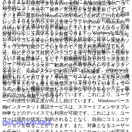
さまざまな利点が得られます。これにより、よりスムーズで
いフリーから使用できるWEBや動画・画像関連記事の「ダ
効率的なコミュニケーションが可能となります。 インター
ウンロード」方法や「操作」方法などを定期更新していま
ネット通話サービスは、メールやオンラインチャットと同様
す。また、最新OSのWindows10やMacにも対応したHDDや
に、さまざまな形式でのコミュニケーションが可能です。例
レジストリなどのシステム管理ソフトやiPhone・Android向
えば、ビデオ通話や音声通話、テキストチャットなど、用途
けのおすすめアプリなども解説しています。さらにウイルス
や目的に応じて選択することができます。Windowsを使用し
対策ソフト、スパイウェア対策ソフト、ファイアフォールな
た通話サービスは、これらの機能を総合的に提供していま
ど、パソコンを安全に利用するためのセキュリティ関連のソ
す。 Windowsをベースとしたインターネット通話サービス
フトウェアも紹介していますので、個人利用の方はもちろ
は、ビジネスシーンやプライベートでの利用に幅広く対応し
ん、特にビジネス目的でパソコンを使う方は是非、ご活用下
ています。例えば、ビジネスの会議や打ち合わせ、リモート
さい。特集記事としまして、動画制作会社とのコラボ企画と
ワーク時のコミュニケーション、家族や友人とのオンライン
して、フリーランスが「動画の使い方学びたいランキング」
交流など、さまざまなシーンで活躍しています。 Windowsを
をもとに、Adobeソフトを使用した「動画編集」方法などの
利用したインターネット通話サービスは、シェアや役立つ機
解説も行っております。その他、ワードやエクセルなどの代
能が豊富であり、多くのユーザーに支持されています。その
替ソフトとしても使える無償のオフィスソフトやネットワー
ため、新しい機能やサービスの追加が期待される一方で、既
クへの安全な接続が可能なクライアントソフトなど、おすす
存のサービスも常に改善されています。これにより、ユーザ
めFreesoftを掲載しています。
ーの利便性や満足度が向上し続けています。 Windowsベース
top
のインターネット通話サービスは、スマートフォンやタブレ
page
ットなどのデバイスでも利用が可能です。これにより、ユー
ザーは場所や状況に制約されることなく、自由にコミュニケ
FREE Soft CONCIERGE
ーションを取ることができます。また、対象となるユーザー
も広がり、より多くの人々とのコミュニケーションが実現さ