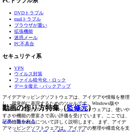
PCトラブル系
DVDトラブル
mailトラブル
ブラウザが重い
拡張機能
迷惑メール
PC不具合
セキュリティ系
VPN
ウイルス対策
ファイル暗号化・ロック
データ復元・バックアップ
アイデアマッピングソフトウェアは、アイデアや情報を整理
し、視覚的に表現するためのツールです。Windows版や
動画の作り方特集（
監修元
）
Windows 10版のアイデアマッピングソフトウェアは、使いや
すさや機能の豊富さで高い評価を受けています。ここでは、
記事一覧をみる
その特徴や利点について詳しく説明します。 まず、アイデ
アマッピングソフトウェアは、アイデアの整理や構造化を支