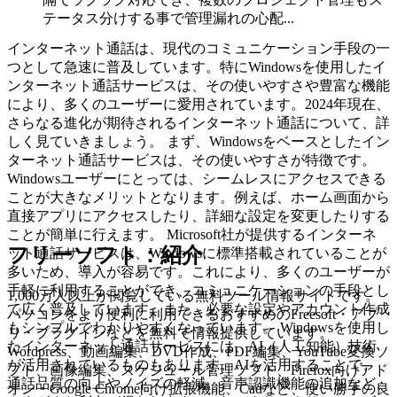
テータス分けする事で管理漏れの心配...
インターネット通話は、現代のコミュニケーション手段の一
つとして急速に普及しています。特にWindowsを使用したイ
ンターネット通話サービスは、その使いやすさや豊富な機能
により、多くのユーザーに愛用されています。2024年現在、
さらなる進化が期待されるインターネット通話について、詳
しく見ていきましょう。 まず、Windowsをベースとしたイン
ターネット通話サービスは、その使いやすさが特徴です。
Windowsユーザーにとっては、シームレスにアクセスできる
ことが大きなメリットとなります。例えば、ホーム画面から
直接アプリにアクセスしたり、詳細な設定を変更したりする
ことが簡単に行えます。 Microsoft社が提供するインターネ
フリーソフト：紹介
ット通話サービスは、Windowsに標準搭載されていることが
多いため、導入が容易です。これにより、多くのユーザーが
手軽に利用することができ、コミュニケーションの手段とし
1,000万人以上が閲覧している無料ツール情報サイトです。
て広く普及しています。また、必要な設定やアカウント作成
パソコンをより便利に利用できるおすすめのFreesoft・アプ
もシンプルでわかりやすくなっています。 Windowsを使用し
リ・プラグインなどを無料で情報提供しています。
たインターネット通話サービスには、AI（人工知能）技術
Wordpress、動画編集、DVD作成、PDF編集、YouTube変換ソ
が活用されているものもあります。AIを活用することで、
フト、画像編集、スケジュール管理ソフト、Firefox向けアド
通話品質の向上やノイズの軽減、音声認識機能の追加など、
オン・Google Chrome向け拡張機能、Cadなど、使い勝手の良