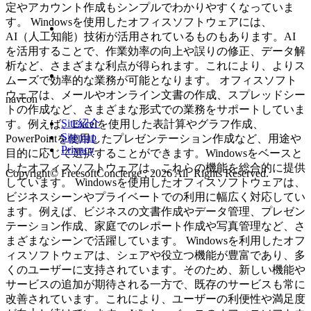
定やアカウント作成もシンプルでわかりやすくなっていま
す。 Windowsを使用したオフィスソフトウェアには、
AI（人工知能）技術が活用されているものもあります。AI
を活用することで、作業効率の向上や誤りの修正、データ解
析など、さまざまな利点が得られます。これにより、よりス
ムーズで効率的な業務が可能となります。 オフィスソフト
ウェアは、メールやオンライン文書の作成、スプレッドシー
navcon
トの作成など、さまざまな形式での業務をサポートしていま
Site紹介
す。例えば、Excelを使用した表計算やグラフ作成、
Sitemap
PowerPointを使用したプレゼンテーション作成など、用途や
Privacy
目的に応じて選択することができます。Windowsをベースと
したオフィスソフトウェアは、これらの機能を総合的に提供
Copyright© FreesoftConcierge , 2026 All Rights Reserved.
しています。 Windowsを使用したオフィスソフトウェアは、
ビジネスシーンやプライベートでの利用に幅広く対応してい
ます。例えば、ビジネスの文書作成やデータ管理、プレゼン
テーション作成、家庭でのレポート作成や写真管理など、さ
まざまなシーンで活躍しています。 Windowsを利用したオフ
ィスソフトウェアは、シェアや役立つ機能が豊富であり、多
くのユーザーに支持されています。そのため、新しい機能や
サービスの追加が期待される一方で、既存のサービスも常に
改善されています。これにより、ユーザーの利便性や満足度