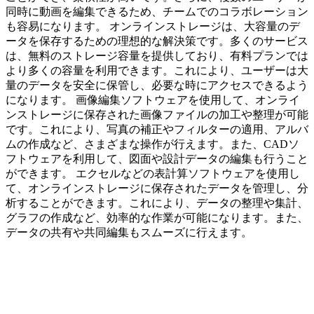
同時に動画を編集できるため、チームでのコラボレーション
も容易になります。 オンラインストレージは、大容量のデ
ータを保存するための理想的な解決策です。多くのサービス
は、無料のストレージ容量を提供しており、有料プランでは
より多くの容量を利用できます。これにより、ユーザーは大
量のデータを安全に保管し、必要な時にアクセスできるよう
になります。 画像編集ソフトウェアを使用して、オンライ
ンストレージに保存された画像ファイルの加工や整理が可能
です。これにより、写真の補正やフィルターの適用、アルバ
ムの作成など、さまざまな操作が行えます。また、CADソ
フトウェアを利用して、図面や設計データの編集も行うこと
ができます。 エクセルなどの表計算ソフトウェアを使用し
て、オンラインストレージに保存されたデータを管理し、分
析することができます。これにより、データの整理や集計、
グラフの作成など、効率的な作業が可能になります。また、
データの共有や共同編集もスムーズに行えます。