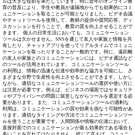
ルは大きな役割を果たしています。特に近年のオンライン教
育の普及により、学生や教員が遠隔地からでも効果的にコミ
ュニケーションを取ることが可能となりました。ビデオ会議
やチャットツールを使用して、教材の提供や質問応答、ディ
スカッションを行うことで、教育の質を向上させることがで
きます。 個人の日常生活においても、コミュニケーション
ツールは欠かせません。SNSを通じて友人や家族と情報を共
有したり、チャットアプリを使ってリアルタイムでコミュニ
ケーションを取ったりすることが一般的です。特に、遠距離
の友人や家族とのコミュニケーションには、ビデオ通話など
のツールが活用されています。 コミュニケーションツール
の利用は、情報の迅速な伝達や効率的な協力を可能にし、さ
まざまな分野で生産性を向上させることができます。しかし
ながら、適切なコミュニケーションツールの選択や使い方に
は注意が必要です。例えば、ビジネスの場面ではセキュリテ
ィやプライバシーの問題に留意しながらツールを選定する必
要があります。 また、コミュニケーションツールの過剰な
利用は、コミュニケーションの質や効果を損なう可能性があ
ります。適切なタイミングや方法でコミュニケーションツー
ルを使うことが重要です。人間関係や情報の伝達において、
直接対面でのコミュニケーションが最も効果的である場合も
多いことを忘れてはなりません。 総じて言えば、コミュニ