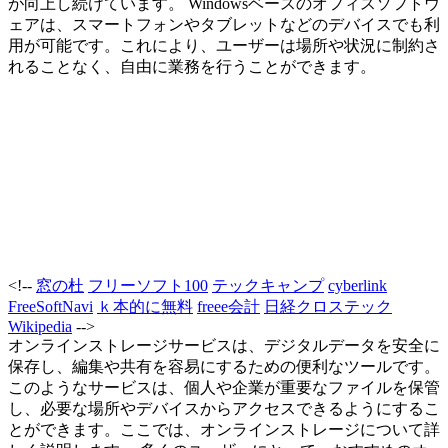
が向上し続けています。 Windowsベースのオフィスソフトウ
ェアは、スマートフォンやタブレットなどのデバイスでも利
用が可能です。これにより、ユーザーは場所や状況に制約さ
れることなく、自由に業務を行うことができます。
<!--
窓の杜
フリーソフト100
テックキャンプ
cyberlink
FreeSoftNavi
ｋ本的に無料
freee会計
日経クロステック
Wikipedia
-->
オンラインストレージサービスは、デジタルデータを安全に
保存し、編集や共有を容易にするための便利なツールです。
このようなサービスは、個人や企業が重要なファイルを保管
し、必要な場所やデバイスからアクセスできるようにするこ
とができます。ここでは、オンラインストレージについて詳