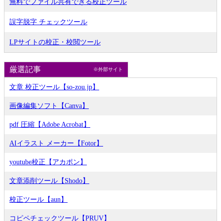
無料でファイル共有できる校正ツール
誤字脱字 チェックツール
LPサイトの校正・校閲ツール
厳選記事
※外部サイト
文章 校正ツール【so-zou.jp】
画像編集ソフト【Canva】
pdf 圧縮【Adobe Acrobat】
AIイラスト メーカー【Fotor】
youtube校正【アカポン】
文章添削ツール【Shodo】
校正ツール【aun】
コピペチェックツール【PRUV】