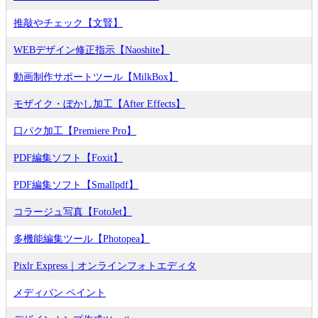
推敲やチェック【文賢】
WEBデザイン修正指示【Naoshite】
動画制作サポートツール【MilkBox】
モザイク・ぼかし加工【After Effects】
口パク加工【Premiere Pro】
PDF編集ソフト【Foxit】
PDF編集ソフト【Smallpdf】
コラージュ写真【FotoJet】
多機能編集ツール【Photopea】
Pixlr Express｜オンラインフォトエディタ
メディバン ペイント