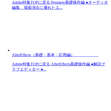
Adobe特集TOPに戻る Premiere基礎操作編 ●オーディオ
編集、場面演出に優れたエ...
AfterEffects（基礎・基本・応用編）
Adobe特集TOPに戻る AfterEffects基礎操作編 ●解説グ
ラフエディター ●...