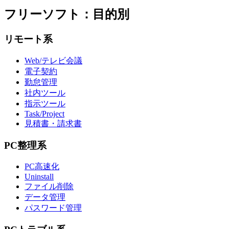
フリーソフト：目的別
リモート系
Web/テレビ会議
電子契約
勤怠管理
社内ツール
指示ツール
Task/Project
見積書・請求書
PC整理系
PC高速化
Uninstall
ファイル削除
データ管理
パスワード管理