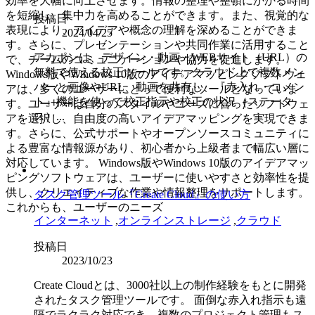
効率を大幅に向上させます。情報の整理や整頓にかかる時間
を短縮し、集中力を高めることができます。また、視覚的な
投稿日
表現により、アイデアや概念の理解を深めることができま
2024/04/25
す。さらに、プレゼンテーションや共同作業に活用すること
アカポンは、デザイン・動画・WEBサイト（URL）の
で、チームのコミュニケーションや協力を促進します。
無料で使える校正ツールです。クラウド上で複数メン
Windows版やWindows 10版のアイデアマッピングソフトウェ
バーと画像やURL、動画を共有し、『赤入れ・コメン
アは、多くのユーザーにとって便利なツールとなっていま
ト』機能を使って校正指示や校正の状況（ステータ
す。ユーザーは自分のスタイルやニーズに合ったソフトウェ
ス）...
アを選択し、自由度の高いアイデアマッピングを実現できま
す。さらに、公式サポートやオープンソースコミュニティに
よる豊富な情報源があり、初心者から上級者まで幅広い層に
対応しています。 Windows版やWindows 10版のアイデアマッ
ピングソフトウェアは、ユーザーに使いやすさと効率性を提
供し、クリエイティブな作業や情報整理をサポートします。
タスク管理ツール『Create Cloud』の使い方
これからも、ユーザーのニーズ
インターネット
,
オンラインストレージ
,
クラウド
投稿日
2023/10/23
Create Cloudとは、3000社以上の制作経験をもとに開発
されたタスク管理ツールです。 面倒な赤入れ指示も遠
隔でラクラク対応でき、複数のプロジェクト管理もス