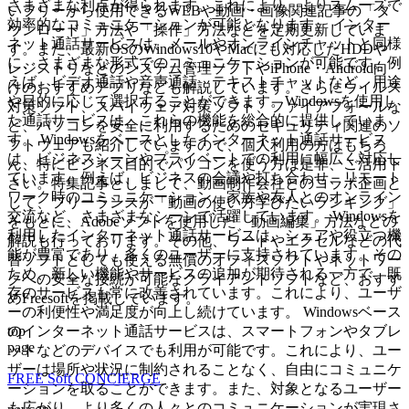
さまざまな利点が得られます。これにより、よりスムーズで
いフリーから使用できるWEBや動画・画像関連記事の「ダ
効率的なコミュニケーションが可能となります。 インター
ウンロード」方法や「操作」方法などを定期更新していま
ネット通話サービスは、メールやオンラインチャットと同様
す。また、最新OSのWindows10やMacにも対応したHDDや
に、さまざまな形式でのコミュニケーションが可能です。例
レジストリなどのシステム管理ソフトやiPhone・Android向
えば、ビデオ通話や音声通話、テキストチャットなど、用途
けのおすすめアプリなども解説しています。さらにウイルス
や目的に応じて選択することができます。Windowsを使用し
対策ソフト、スパイウェア対策ソフト、ファイアフォールな
た通話サービスは、これらの機能を総合的に提供していま
ど、パソコンを安全に利用するためのセキュリティ関連のソ
す。 Windowsをベースとしたインターネット通話サービス
フトウェアも紹介していますので、個人利用の方はもちろ
は、ビジネスシーンやプライベートでの利用に幅広く対応し
ん、特にビジネス目的でパソコンを使う方は是非、ご活用下
ています。例えば、ビジネスの会議や打ち合わせ、リモート
さい。特集記事としまして、動画制作会社とのコラボ企画と
ワーク時のコミュニケーション、家族や友人とのオンライン
して、フリーランスが「動画の使い方学びたいランキング」
交流など、さまざまなシーンで活躍しています。 Windowsを
をもとに、Adobeソフトを使用した「動画編集」方法などの
利用したインターネット通話サービスは、シェアや役立つ機
解説も行っております。その他、ワードやエクセルなどの代
能が豊富であり、多くのユーザーに支持されています。その
替ソフトとしても使える無償のオフィスソフトやネットワー
ため、新しい機能やサービスの追加が期待される一方で、既
クへの安全な接続が可能なクライアントソフトなど、おすす
存のサービスも常に改善されています。これにより、ユーザ
めFreesoftを掲載しています。
ーの利便性や満足度が向上し続けています。 Windowsベース
top
のインターネット通話サービスは、スマートフォンやタブレ
page
ットなどのデバイスでも利用が可能です。これにより、ユー
ザーは場所や状況に制約されることなく、自由にコミュニケ
FREE Soft CONCIERGE
ーションを取ることができます。また、対象となるユーザー
も広がり、より多くの人々とのコミュニケーションが実現さ