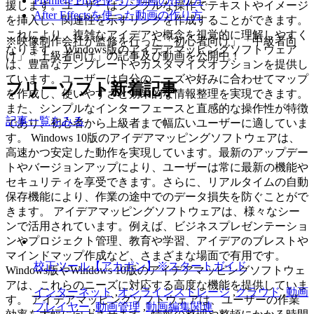
Premiere Proを使った動画の作り方
援します。ユーザーはシンプルな操作でテキストやイメージ
After Effectsを使った動画の作り方
を挿入し、関連性を示すリンクを作成することができます。
これにより、複雑なアイデアや概念を視覚的に理解しやすく
※映像制作会社が監修を行った「初心者向け」「中級者向
なります。 Windows版のアイデアマッピングソフトウェア
け」「上級者向け」の記事及び動画を公開中！
は、豊富なテンプレートやカスタマイズオプションを提供し
ています。ユーザーは自分のニーズや好みに合わせてマップ
フリーソフト新着記事
を作成し、使いやすさと効果的な情報整理を実現できます。
また、シンプルなインターフェースと直感的な操作性が特徴
記事一覧をみる
であり、初心者から上級者まで幅広いユーザーに適していま
す。 Windows 10版のアイデアマッピングソフトウェアは、
高速かつ安定した動作を実現しています。最新のアップデー
トやバージョンアップにより、ユーザーは常に最新の機能や
セキュリティを享受できます。さらに、リアルタイムの自動
保存機能により、作業の途中でのデータ損失を防ぐことがで
きます。 アイデアマッピングソフトウェアは、様々なシー
ンで活用されています。例えば、ビジネスプレゼンテーショ
ンやプロジェクト管理、教育や学習、アイデアのブレストや
マインドマップ作成など、さまざまな場面で有用です。
校正ツール【アカポン】※スタートガイド
Windows版やWindows 10版のアイデアマッピングソフトウェ
アは、これらのニーズに対応する高度な機能を提供していま
インターネット
,
オンラインストレージ
,
クラウド
,
動画
す。 アイデアマッピングソフトウェアは、ユーザーの作業
プレイヤー
,
動画管理
,
動画編集関連