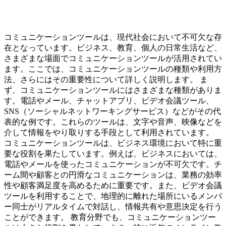
コミュニケーションツールは、現代社会において不可欠な存
在となっています。ビジネス、教育、個人の日常生活など、
さまざまな場面でコミュニケーションツールが活用されてい
ます。ここでは、コミュニケーションツールの種類や利用方
法、さらにはその重要性について詳しく説明します。 ま
ず、コミュニケーションツールにはさまざまな種類がありま
す。電話やメール、チャットアプリ、ビデオ会議ツール、
SNS（ソーシャルネットワーキングサービス）などがその代
表的な例です。これらのツールは、文字や音声、映像などを
介して情報をやり取りする手段として利用されています。
コミュニケーションツールは、ビジネス環境において特に重
要な役割を果たしています。例えば、ビジネスにおいては、
電話やメールを使ったコミュニケーションが不可欠です。チ
ーム間や顧客との円滑なコミュニケーションは、業務の効率
性や顧客満足度を高めるために重要です。また、ビデオ会議
ツールを利用することで、地理的に離れた場所にいるメンバ
ー同士がリアルタイムで対話し、情報共有や意思決定を行う
ことができます。 教育分野でも、コミュニケーションツー