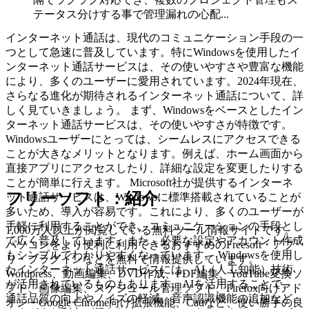
テータス分けする事で管理漏れの心配...
インターネット通話は、現代のコミュニケーション手段の一
つとして急速に普及しています。特にWindowsを使用したイ
ンターネット通話サービスは、その使いやすさや豊富な機能
により、多くのユーザーに愛用されています。2024年現在、
さらなる進化が期待されるインターネット通話について、詳
しく見ていきましょう。 まず、Windowsをベースとしたイン
ターネット通話サービスは、その使いやすさが特徴です。
Windowsユーザーにとっては、シームレスにアクセスできる
ことが大きなメリットとなります。例えば、ホーム画面から
直接アプリにアクセスしたり、詳細な設定を変更したりする
ことが簡単に行えます。 Microsoft社が提供するインターネ
フリーソフト：紹介
ット通話サービスは、Windowsに標準搭載されていることが
多いため、導入が容易です。これにより、多くのユーザーが
手軽に利用することができ、コミュニケーションの手段とし
1,000万人以上が閲覧している無料ツール情報サイトです。
て広く普及しています。また、必要な設定やアカウント作成
パソコンをより便利に利用できるおすすめのFreesoft・アプ
もシンプルでわかりやすくなっています。 Windowsを使用し
リ・プラグインなどを無料で情報提供しています。
たインターネット通話サービスには、AI（人工知能）技術
Wordpress、動画編集、DVD作成、PDF編集、YouTube変換ソ
が活用されているものもあります。AIを活用することで、
フト、画像編集、スケジュール管理ソフト、Firefox向けアド
通話品質の向上やノイズの軽減、音声認識機能の追加など、
オン・Google Chrome向け拡張機能、Cadなど、使い勝手の良