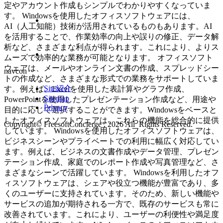
定やアカウント作成もシンプルでわかりやすくなっていま
す。 Windowsを使用したオフィスソフトウェアには、
AI（人工知能）技術が活用されているものもあります。AI
を活用することで、作業効率の向上や誤りの修正、データ解
析など、さまざまな利点が得られます。これにより、よりス
ムーズで効率的な業務が可能となります。 オフィスソフト
ウェアは、メールやオンライン文書の作成、スプレッドシー
navcon
トの作成など、さまざまな形式での業務をサポートしていま
Site紹介
す。例えば、Excelを使用した表計算やグラフ作成、
Sitemap
PowerPointを使用したプレゼンテーション作成など、用途や
Privacy
目的に応じて選択することができます。Windowsをベースと
したオフィスソフトウェアは、これらの機能を総合的に提供
Copyright© FreesoftConcierge , 2026 All Rights Reserved.
しています。 Windowsを使用したオフィスソフトウェアは、
ビジネスシーンやプライベートでの利用に幅広く対応してい
ます。例えば、ビジネスの文書作成やデータ管理、プレゼン
テーション作成、家庭でのレポート作成や写真管理など、さ
まざまなシーンで活躍しています。 Windowsを利用したオフ
ィスソフトウェアは、シェアや役立つ機能が豊富であり、多
くのユーザーに支持されています。そのため、新しい機能や
サービスの追加が期待される一方で、既存のサービスも常に
改善されています。これにより、ユーザーの利便性や満足度