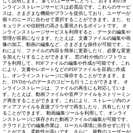
しく説明します。 多くのユーザーにとって、おすすめのオ
ンラインストレージサービスは必需品です。これらのサービ
スは、さまざまな機能やプランを提供しており、ユーザーが
個々のニーズに合わせて選択することができます。また、セ
キュリティや信頼性の高さも重視されるポイントです。 オ
ンラインストレージサービスを利用すると、データの編集や
管理が容易になります。たとえば、文書ファイルの編集や画
像の加工、動画の編集など、さまざまな操作が可能です。こ
れにより、ファイルの内容を簡単に更新したり、必要な変更
を加えたりすることができます。 窓の杜や他のソフトウェ
アを利用して、PDFファイルの編集や作成が可能です。これ
により、文書やレポートなどのPDFファイルを容易に作成
し、オンラインストレージに保存することができます。ま
た、DVDからのデータのコピーも行うことができます。 オ
ンラインストレージは、ファイルの再生にも対応していま
す。たとえば、動画ファイルや音声ファイルをストリーミン
グ再生することができます。これにより、ストレージ内のメ
ディアファイルを直接ブラウザで再生したり、共有したりす
ることができます。 動画編集ツールを利用して、オンライ
ンストレージに保存された動画ファイルの編集が可能です。
クラウド上での編集作業は、ローカル環境に依存せずに行う
ことができ、柔軟性が高いです。さらに、複数のユーザーが