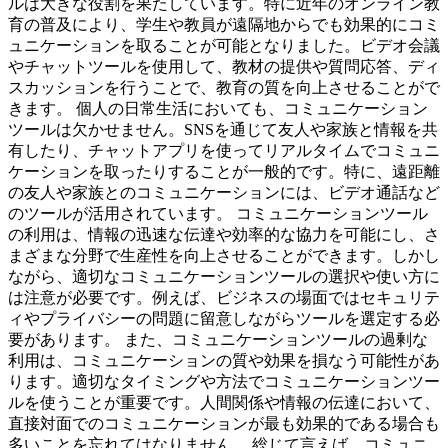
ルは大きな役割を果たしています。特に近年のオンライン教
育の普及により、学生や教員が遠隔地からでも効果的にコミ
ュニケーションを取ることが可能となりました。ビデオ会議
やチャットツールを使用して、教材の提供や質問応答、ディ
スカッションを行うことで、教育の質を向上させることがで
きます。 個人の日常生活においても、コミュニケーション
ツールは欠かせません。SNSを通じて友人や家族と情報を共
有したり、チャットアプリを使ってリアルタイムでコミュニ
ケーションを取ったりすることが一般的です。特に、遠距離
の友人や家族とのコミュニケーションには、ビデオ通話など
のツールが活用されています。 コミュニケーションツール
の利用は、情報の迅速な伝達や効率的な協力を可能にし、さ
まざまな分野で生産性を向上させることができます。しかし
ながら、適切なコミュニケーションツールの選択や使い方に
は注意が必要です。例えば、ビジネスの場面ではセキュリテ
ィやプライバシーの問題に留意しながらツールを選定する必
要があります。 また、コミュニケーションツールの過剰な
利用は、コミュニケーションの質や効果を損なう可能性があ
ります。適切なタイミングや方法でコミュニケーションツー
ルを使うことが重要です。人間関係や情報の伝達において、
直接対面でのコミュニケーションが最も効果的である場合も
多いことを忘れてはなりません。 総じて言えば、コミュニ