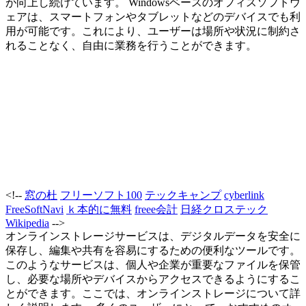
が向上し続けています。 Windowsベースのオフィスソフトウ
ェアは、スマートフォンやタブレットなどのデバイスでも利
用が可能です。これにより、ユーザーは場所や状況に制約さ
れることなく、自由に業務を行うことができます。
<!--
窓の杜
フリーソフト100
テックキャンプ
cyberlink
FreeSoftNavi
ｋ本的に無料
freee会計
日経クロステック
Wikipedia
-->
オンラインストレージサービスは、デジタルデータを安全に
保存し、編集や共有を容易にするための便利なツールです。
このようなサービスは、個人や企業が重要なファイルを保管
し、必要な場所やデバイスからアクセスできるようにするこ
とができます。ここでは、オンラインストレージについて詳