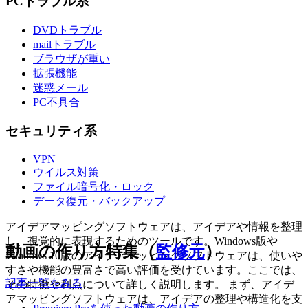
PCトラブル系
DVDトラブル
mailトラブル
ブラウザが重い
拡張機能
迷惑メール
PC不具合
セキュリティ系
VPN
ウイルス対策
ファイル暗号化・ロック
データ復元・バックアップ
アイデアマッピングソフトウェアは、アイデアや情報を整理
し、視覚的に表現するためのツールです。Windows版や
動画の作り方特集（
監修元
）
Windows 10版のアイデアマッピングソフトウェアは、使いや
すさや機能の豊富さで高い評価を受けています。ここでは、
記事一覧をみる
その特徴や利点について詳しく説明します。 まず、アイデ
アマッピングソフトウェアは、アイデアの整理や構造化を支